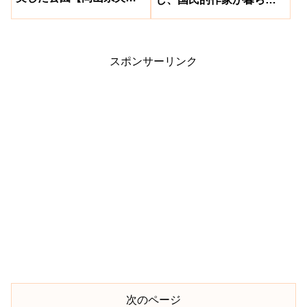
町】
た家【倉敷市真備町】
スポンサーリンク
次のページ