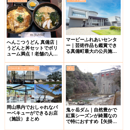
マービーふれあいセンタ
へんこつうどん 真備店｜
ー｜芸術作品も鑑賞でき
うどんと丼セットでボリ
る真備町最大の公共施設
ューム満点！老舗の人気
【倉敷市真備町】
うどん店【倉敷市真備】
バーベキュー（BBQ）
ダム
岡山県内でおしゃれなバ
鬼ヶ岳ダム｜自然豊かで
ーベキューができるお店
紅葉シーズンが綺麗なの
（施設）まとめ
で特におすすめ【矢掛
町】