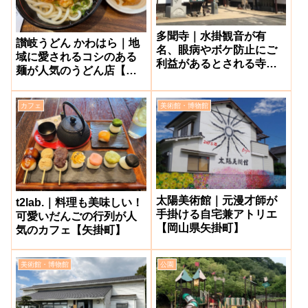
多聞寺｜水掛観音が有
讃岐うどん かわはら｜地
名、眼病やボケ防止にご
域に愛されるコシのある
利益があるとされる寺院
麺が人気のうどん店【倉
【矢掛町】
敷市真備町】
カフェ
美術館・博物館
太陽美術館｜元漫才師が
t2lab.｜料理も美味しい！
手掛ける自宅兼アトリエ
可愛いだんごの行列が人
【岡山県矢掛町】
気のカフェ【矢掛町】
美術館・博物館
公園