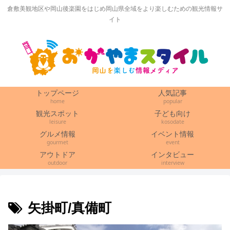
倉敷美観地区や岡山後楽園をはじめ岡山県全域をより楽しむための観光情報サ
イト
トップページ
人気記事
home
popular
観光スポット
子ども向け
leisure
kosodate
グルメ情報
イベント情報
gourmet
event
アウトドア
インタビュー
outdoor
interview
矢掛町/真備町