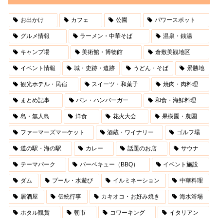
お出かけ
カフェ
公園
パワースポット
グルメ情報
ラーメン・中華そば
温泉・銭湯
キャンプ場
美術館・博物館
倉敷美観地区
イベント情報
城・史跡・遺跡
うどん・そば
景勝地
観光ホテル・民宿
スイーツ・和菓子
焼肉・肉料理
まとめ記事
パン・ハンバーガー
和食・海鮮料理
島・無人島
洋食
花火大会
果樹園・農園
ファーマーズマーケット
酒蔵・ワイナリー
ゴルフ場
道の駅・海の駅
カレー
話題のお店
サウナ
テーマパーク
バーベキュー（BBQ）
イベント施設
ダム
プール・水遊び
イルミネーション
中華料理
居酒屋
伝統行事
カキオコ・お好み焼き
海水浴場
ホタル観賞
朝市
コワーキング
イタリアン