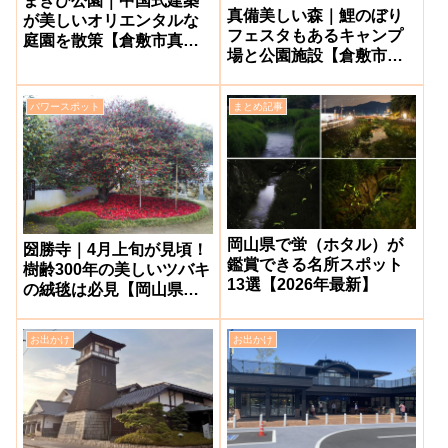
まきび公園｜中国式建築
真備美しい森｜鯉のぼり
が美しいオリエンタルな
フェスタもあるキャンプ
庭園を散策【倉敷市真備
場と公園施設【倉敷市真
町】
備町】
パワースポット
まとめ記事
岡山県で蛍（ホタル）が
圀勝寺｜4月上旬が見頃！
鑑賞できる名所スポット
樹齢300年の美しいツバキ
13選【2026年最新】
の絨毯は必見【岡山県矢
掛町】
お出かけ
お出かけ