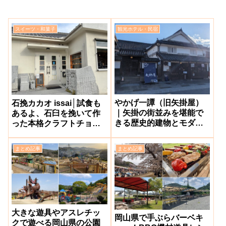
スイーツ・和菓子
観光ホテル・民宿
やかげ一譚（旧矢掛屋）
石挽カカオ issai│試食も
｜矢掛の街並みを堪能で
あるよ、石臼を挽いて作
きる歴史的建物とモダン
った本格クラフトチョコ
が融合した旅館【矢掛
が絶品の専門店【矢掛
町】
町】
まとめ記事
まとめ記事
大きな遊具やアスレチッ
岡山県で手ぶらバーベキ
クで遊べる岡山県の公園