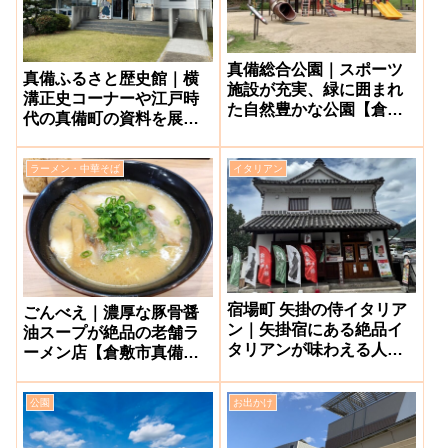
真備総合公園｜スポーツ
真備ふるさと歴史館｜横
施設が充実、緑に囲まれ
溝正史コーナーや江戸時
た自然豊かな公園【倉敷
代の真備町の資料を展示
市真備町】
【倉敷市】
ラーメン・中華そば
イタリアン
宿場町 矢掛の侍イタリア
ごんべえ｜濃厚な豚骨醤
ン｜矢掛宿にある絶品イ
油スープが絶品の老舗ラ
タリアンが味わえる人気
ーメン店【倉敷市真備
の古民家ダイニング【矢
町】
掛町】
公園
お出かけ