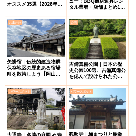
ュー！BBQ機材道具レン
オススメ35選【2026年最
タル業者・店舗まとめ11
新】
選
お出かけ
公園
矢掛宿｜伝統的建造物群
吉備真備公園｜日本の歴
保存地区の歴史ある宿場
史公園100選、吉備真備公
町を散策しよう【岡山県
を偲んで設けられた公園
矢掛町】
【矢掛町】
パワースポット
パワースポット
観照寺｜梅まつりと樹齢
大通寺｜名勝の庭園 石寿