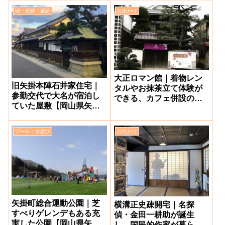
城・史跡・遺跡
お出かけ
大正ロマン館｜着物レン
旧矢掛本陣石井家住宅｜
タルやお抹茶立て体験が
参勤交代で大名が宿泊し
できる、カフェ併設の伝
ていた屋敷【岡山県矢掛
統的建造物【矢掛町】
町】
プール・水遊び
お出かけ
矢掛町総合運動公園｜芝
横溝正史疎開宅｜名探
すべりゲレンデもある充
偵・金田一耕助が誕生
実した公園【岡山県矢掛
し、国民的作家が暮らし