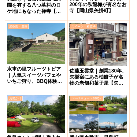
200年の臥龍梅が有名なお
園を有する八つ墓村のロ
寺【岡山県矢掛町】
ケ地にもなった禅寺【矢
掛町】
果樹園・農園
スイーツ・和菓子
水車の里フルーツトピア
佐藤玉雲堂｜創業180年、
｜人気スイーツパフェや
矢掛宿にある柚餅子が名
いちご狩り、BBQ体験も
物の老舗和菓子屋【矢掛
できる農園カフェ【矢掛
町】
町】
お出かけ
バーベキュー（BBQ）