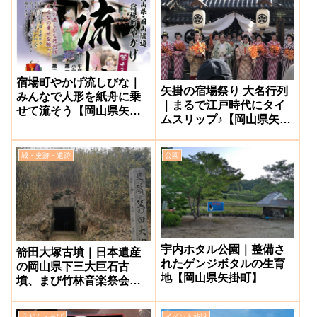
宿場町やかげ流しびな｜
矢掛の宿場祭り 大名行列
みんなで人形を紙舟に乗
｜まるで江戸時代にタイ
せて流そう【岡山県矢掛
ムスリップ♪【岡山県矢掛
町】
町】
城・史跡・遺跡
公園
宇内ホタル公園｜整備さ
箭田大塚古墳｜日本遺産
れたゲンジボタルの生育
の岡山県下三大巨石古
地【岡山県矢掛町】
墳、まび竹林音楽祭会場
【真備町】
うどん・そば
イベント施設