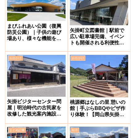
まびふれあい公園（復興
矢掛町立図書館｜駅前で
防災公園）｜子供の遊び
広い駐車場完備、イベン
場あり、様々な機能を備
トも開催される利便性高
えた防災公園【倉敷市真
い図書館【やかげ文化セ
備町】
ンター内】
お出かけ
お出かけ
矢掛ビジターセンター問
桃源郷はなしの里 憩いの
屋｜明治時代の古民家を
館｜手ぶらBBQやピザ作
改修した観光案内施設
り体験！【岡山県矢掛
【岡山県矢掛町】
町】
まとめ記事
朝市