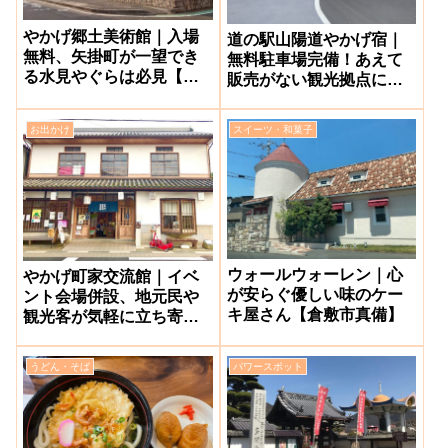
やかげ郷土美術館｜入場
道の駅山陽道やかげ宿｜
無料、矢掛町が一望でき
無料駐車場完備！あえて
る水見やぐらは必見【岡
販売がない観光拠点に特
山県矢掛町】
化した施設【岡山県矢掛
町】
お出かけ
スイーツ・和菓子
ウォールウォーレン｜心
やかげ町家交流館｜イベ
が安らぐ優しい味のケー
ント会場併設、地元民や
キ屋さん【倉敷市真備】
観光客が気軽に立ち寄れ
る観光拠点施設【矢掛
町】
うどん・そば
パワースポット