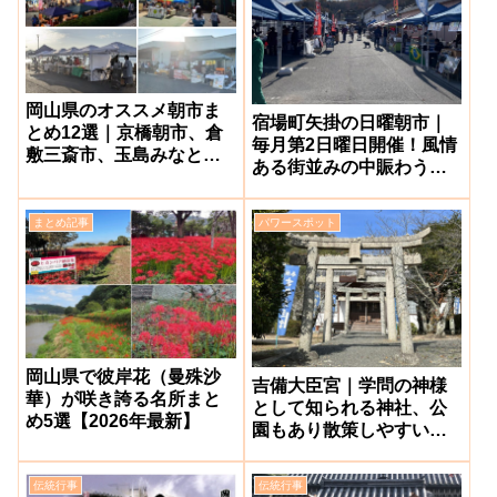
岡山県のオススメ朝市ま
宿場町矢掛の日曜朝市｜
とめ12選｜京橋朝市、倉
毎月第2日曜日開催！風情
敷三斎市、玉島みなと朝
ある街並みの中賑わう朝
市など
市【矢掛町】
まとめ記事
パワースポット
岡山県で彼岸花（曼殊沙
吉備大臣宮｜学問の神様
華）が咲き誇る名所まと
として知られる神社、公
め5選【2026年最新】
園もあり散策しやすい
【矢掛町】
伝統行事
伝統行事