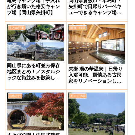
亀島キャンプ場｜手入れ
岡山県倉敷市・早島町・
が行き届いた格安キャン
矢掛町で日帰りバーベキ
プ場【岡山県矢掛町】
ューできるキャンプ場ま
とめ
まとめ記事
温泉・銭湯
岡山県にある町並み保存
矢掛 湯の華温泉｜日帰り
地区まとめ！ノスタルジ
入浴可能、風情ある古民
ックな街並みを散策しよ
家をリノベーションした
う【2026年最新】
温浴施設【矢掛町】
お出かけ
キャンプ場