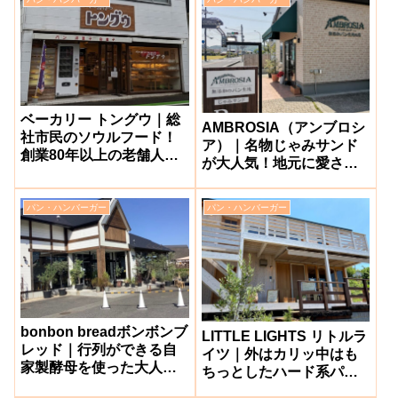
ベーカリー トングウ｜総
AMBROSIA（アンブロシ
社市民のソウルフード！
ア）｜名物じゃみサンド
創業80年以上の老舗人気
が大人気！地元に愛され
パン屋【岡山県総社駅
るパン屋さん【総社市】
前】
パン・ハンバーガー
パン・ハンバーガー
bonbon breadボンボンブ
LITTLE LIGHTS リトルラ
レッド｜行列ができる自
イツ｜外はカリッ中はも
家製酵母を使った大人気
ちっとしたハード系パン
のお洒落パン屋さん【総
が人気のお店【倉敷市帯