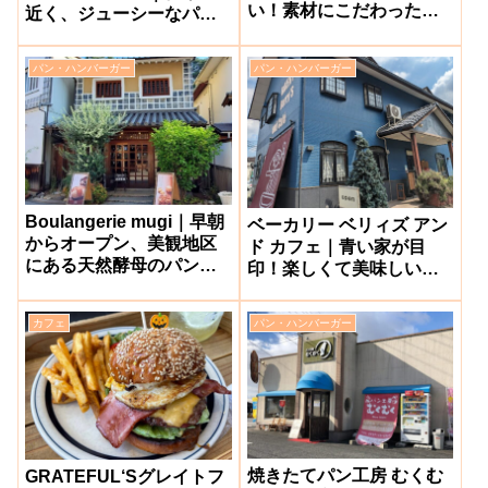
い！素材にこだわったパ
近く、ジューシーなパテ
ンとランチが人気のカフ
ィと香ばしいバンズが美
ェ【備前市頭島】
味しい人気店【岡山市出
パン・ハンバーガー
パン・ハンバーガー
石町】
Boulangerie mugi｜早朝
ベーカリー ベリィズ アン
からオープン、美観地区
ド カフェ｜青い家が目
にある天然酵母のパンが
印！楽しくて美味しいパ
人気のお店【倉敷市阿
ンが揃う人気のパン屋さ
知】
ん【倉敷市玉島】
カフェ
パン・ハンバーガー
焼きたてパン工房 むくむ
GRATEFUL‘Sグレイトフ