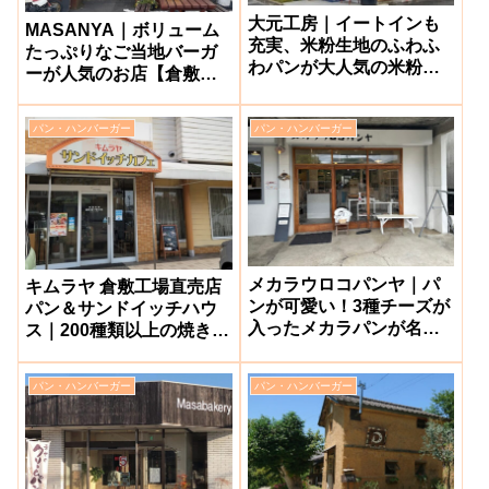
大元工房｜イートインも
MASANYA｜ボリューム
充実、米粉生地のふわふ
たっぷりなご当地バーガ
わパンが大人気の米粉パ
ーが人気のお店【倉敷市
ン専門店【岡山市北区】
玉島】
パン・ハンバーガー
パン・ハンバーガー
メカラウロコパンヤ｜パ
キムラヤ 倉敷工場直売店
ンが可愛い！3種チーズが
パン＆サンドイッチハウ
入ったメカラパンが名物
ス｜200種類以上の焼き立
の人気パン屋さん【備前
てパンが揃うカフェ【倉
市】
敷市中庄】
パン・ハンバーガー
パン・ハンバーガー