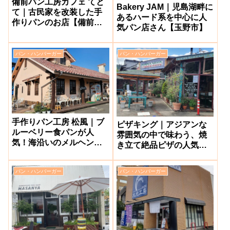
備前パン工房カフェ てと
Bakery JAM｜児島湖畔に
て｜古民家を改装した手
あるハード系を中心に人
作りパンのお店【備前
気パン店さん【玉野市】
市】
パン・ハンバーガー
パン・ハンバーガー
手作りパン工房 松風｜ブ
ピザキング｜アジアンな
ルーベリー食パンが人
雰囲気の中で味わう、焼
気！海沿いのメルヘンな
き立て絶品ピザの人気店
パン屋さん【玉野市】
【和気町】
パン・ハンバーガー
パン・ハンバーガー