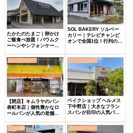
SOL BAKERY ソルベー
たかたのたまご｜卵かけ
カリー｜テレビチャンピ
ご飯食べ放題！バウムク
オンで全国1位！行列ので
ーヘンやシフォンケーキ
きる人気パン屋さん【岡
も美味しい人気店【笠岡
山県里庄町】
市】
パン・ハンバーガー
パン・ハンバーガー
ベイクショップ ヘルメス
【閉店】キムラヤのパン
下中野店｜大きなフラン
表町本店｜個性豊かなロ
スパンが目印の人気パン
ールパンが人気の老舗パ
屋さん【岡山市南区】
ン屋さん第1号店【岡山市
北区】
まとめ記事
パン・ハンバーガー