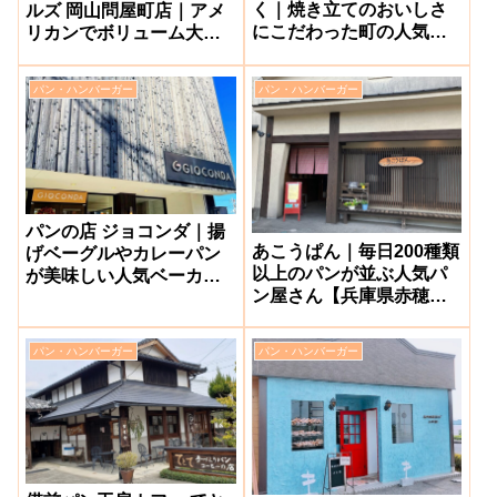
く｜焼き立てのおいしさ
ルズ 岡山問屋町店｜アメ
にこだわった町の人気ベ
リカンでボリューム大の
ーカリー【瀬戸内市長
人気ハンバーガー屋【岡
船】
山市北区】
パン・ハンバーガー
パン・ハンバーガー
パンの店 ジョコンダ｜揚
あこうぱん｜毎日200種類
げベーグルやカレーパン
以上のパンが並ぶ人気パ
が美味しい人気ベーカリ
ン屋さん【兵庫県赤穂
ー【岡山市南区】
市】
パン・ハンバーガー
パン・ハンバーガー