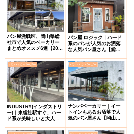
パン屋激戦区、岡山県総
パン屋 ロジック｜ハード
社市で人気のベーカリー
系のパンが人気のお洒落
まとめオススメ6選【2026
な人気パン屋さん【総社
年最新】
市】
パン・ハンバーガー
パン・ハンバーガー
ナンバベーカリー｜イー
INDUSTRY(インダストリ
トインもあるお洒落で人
ー)｜東総社駅すぐ、ハー
気のパン屋さん【岡山県
ド系が美味しいと大人気
総社市】
のパン屋さん【総社市】
パン・ハンバーガー
パン・ハンバーガー