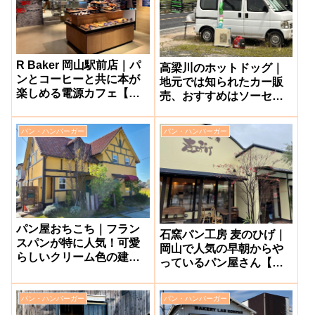
R Baker 岡山駅前店｜パ
高梁川のホットドッグ｜
ンとコーヒーと共に本が
地元では知られたカー販
楽しめる電源カフェ【岡
売、おすすめはソーセー
山市北区】
ジドック【総社市】
パン・ハンバーガー
パン・ハンバーガー
パン屋おちこち｜フラン
石窯パン工房 麦のひげ｜
スパンが特に人気！可愛
岡山で人気の早朝からや
らしいクリーム色の建物
っているパン屋さん【赤
【倉敷市】
磐市・津高店】
パン・ハンバーガー
パン・ハンバーガー