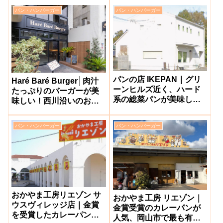
社市】
江】
パン・ハンバーガー
パン・ハンバーガー
パンの店 IKEPAN｜グリ
Haré Baré Burger│肉汁
ーンヒルズ近く、ハード
たっぷりのバーガーが美
系の総菜パンが美味しい
味しい！西川沿いのお洒
人気パン屋さん【津山
落なお店【岡山市本町】
市】
パン・ハンバーガー
パン・ハンバーガー
おかやま工房リエゾン サ
おかやま工房 リエゾン｜
ウスヴィレッジ店｜金賞
金賞受賞のカレーパンが
を受賞したカレーパンが
人気、岡山市で最も有名