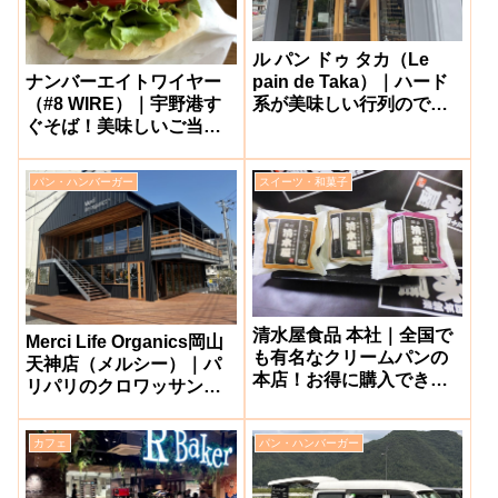
ル パン ドゥ タカ（Le
pain de Taka）｜ハード
ナンバーエイトワイヤー
系が美味しい行列のでき
（#8 WIRE）｜宇野港す
るパン屋【岡山市北区大
ぐそば！美味しいご当地
元】
バーガーが味わえる人気
店【玉野市】
パン・ハンバーガー
スイーツ・和菓子
清水屋食品 本社｜全国で
Merci Life Organics岡山
も有名なクリームパンの
天神店（メルシー）｜パ
本店！お得に購入できる
リパリのクロワッサンが
【岡山市中区】
人気！【岡山駅周辺】
カフェ
パン・ハンバーガー