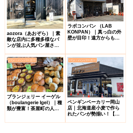
ラボコンパン （LAB
KONPAN）｜真っ白の外
aozora（あおぞら）｜素
壁が目印！遠方からも人
敵な店内に多種多様なパ
気のパン屋さん【倉敷市
ンが並ぶ人気パン屋さん
茶屋町】
【岡山市南区】
パン・ハンバーガー
パン・ハンバーガー
ブランジェリー イーゲル
ペンギンベーカリー岡山
（boulangerie Igel）｜種
店｜北海道産小麦で作ら
類が豊富！茶屋町の人気
れたパンが勢揃い！【岡
パン屋【倉敷市】
山市北区】