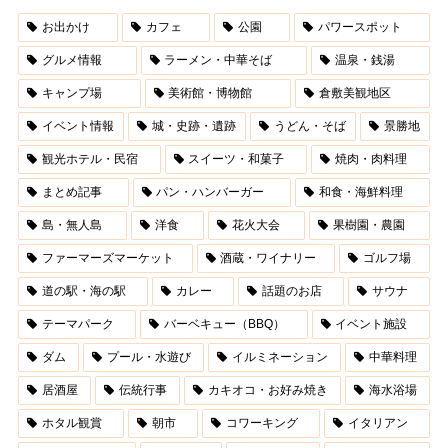
お出かけ
カフェ
公園
パワースポット
グルメ情報
ラーメン・中華そば
温泉・銭湯
キャンプ場
美術館・博物館
倉敷美観地区
イベント情報
城・史跡・遺跡
うどん・そば
景勝地
観光ホテル・民宿
スイーツ・和菓子
焼肉・肉料理
まとめ記事
パン・ハンバーガー
和食・海鮮料理
島・無人島
洋食
花火大会
果樹園・農園
ファーマーズマーケット
酒蔵・ワイナリー
ゴルフ場
道の駅・海の駅
カレー
話題のお店
サウナ
テーマパーク
バーベキュー（BBQ）
イベント施設
ダム
プール・水遊び
イルミネーション
中華料理
居酒屋
伝統行事
カキオコ・お好み焼き
海水浴場
ホタル観賞
朝市
コワーキング
イタリアン