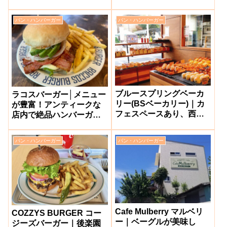
食べられる人気パン屋
なパン屋さん【岡山市田
【岡山市南区】
中】
パン・ハンバーガー
パン・ハンバーガー
ブルースプリングベーカ
ラコスバーガー│メニュー
リー(BSベーカリー)｜カ
が豊富！アンティークな
フェスペースあり、西海
店内で絶品ハンバーガー
岸好き夫婦が営む人気パ
が味わえるお店【岡山市
ン屋【和気町】
磨屋町】
パン・ハンバーガー
パン・ハンバーガー
Cafe Mulberry マルベリ
COZZYS BURGER コー
ー｜ベーグルが美味し
ジーズバーガー｜後楽園