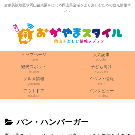
倉敷美観地区や岡山後楽園をはじめ岡山県全域をより楽しむための観光情報サ
イト
トップページ
人気記事
home
popular
観光スポット
子ども向け
leisure
kosodate
グルメ情報
イベント情報
gourmet
event
アウトドア
インタビュー
outdoor
interview
パン・ハンバーガー