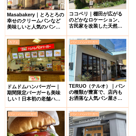
ココペリ｜棚田が広がる
Masabakery｜とろとろの
のどかなロケーション、
幸せのクリームパンなど
古民家を改装した天然酵
美味しいと人気のパン屋
母のパン屋さん【美咲
さん【岡山市東区】
町】
カフェ
パン・ハンバーガー
TERUO（テルオ）｜パン
ドムドムハンバーガー｜
の種類が豊富で、店内も
期間限定バーガーも美味
お洒落な人気パン屋さん
しい！日本初の老舗ハン
【岡山市中仙道】
バーガーチェーン【中四
国で岡山県南3店舗のみ】
パン・ハンバーガー
パン・ハンバーガー