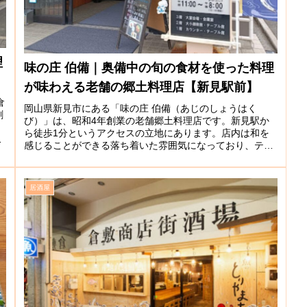
理
味の庄 伯備｜奥備中の旬の食材を使った料理
が味わえる老舗の郷土料理店【新見駅前】
倉
岡山県新見市にある「味の庄 伯備（あじのしょうはく
創
び）」は、昭和4年創業の老舗郷土料理店です。新見駅か
ら徒歩1分というアクセスの立地にあります。店内は和を
ご
感じることができる落ち着いた雰囲気になっており、テー
ブル席のほか人数にあわせた多数の個...
居酒屋