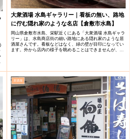
大衆酒場 水島ギャラリー｜看板の無い、路地
っ
に佇む隠れ家のような名店【倉敷市水島】
岡山県倉敷市水島、栄駅近くにある「大衆酒場 水島ギャラ
リー」は、水島商店街の細い路地にある隠れ家のような居
酒屋さんです。看板などはなく、緑の壁が目印になってい
う
ます。外から店内の様子を眺めることはできませんが、扉
の
を開けてみるとオープンキッチン...
い
移
居酒屋