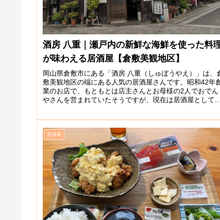
酒房 八重｜瀬戸内の新鮮な海鮮を使った料
が味わえる居酒屋【倉敷美観地区】
岡山県倉敷市にある「酒房 八重（しゅぼうやえ）」は、
敷美観地区の端にある人気の居酒屋さんです。昭和42年
業のお店で、もともとは店主さんとお母様の2人でおでん
やさんを営まれていたそうですが、現在は居酒屋として
夫婦で営業されています。人気...
居酒屋