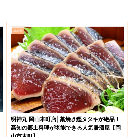
居酒屋
明神丸 岡山本町店│藁焼き鰹タタキが絶品！
高知の郷土料理が堪能できる人気居酒屋【岡
山市本町】