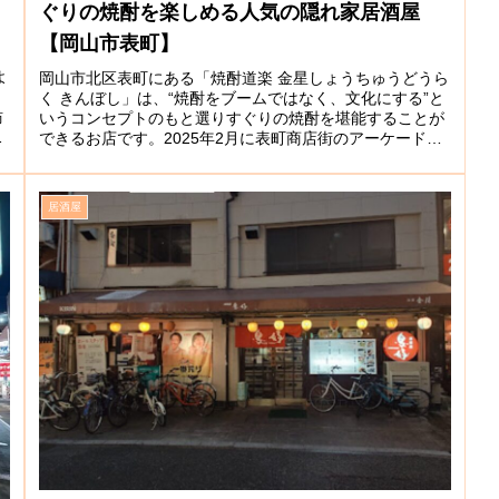
ぐりの焼酎を楽しめる人気の隠れ家居酒屋
【岡山市表町】
よ
岡山市北区表町にある「焼酎道楽 金星しょうちゅうどうら
。
く きんぼし」は、“焼酎をブームではなく、文化にする”と
訪
いうコンセプトのもと選りすぐりの焼酎を堪能することが
メ
できるお店です。2025年2月に表町商店街のアーケード内
に移転オープンしました...
居酒屋