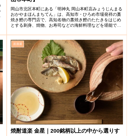
鳥
岡山市北区本町にある「明神丸 岡山本町店みょうじんまる
ち
おかやまほんまちてん」は、高知市・ひろめ市場発祥の藁
備
焼き鰹の専門店で、高知名物の藁焼き鰹のたたきをはじめ
とする刺身、焼物、お寿司などの海鮮料理などを堪能でき
る居酒屋です。現在では高知を...
居酒屋
焼酎道楽 金星｜200銘柄以上の中から選りす