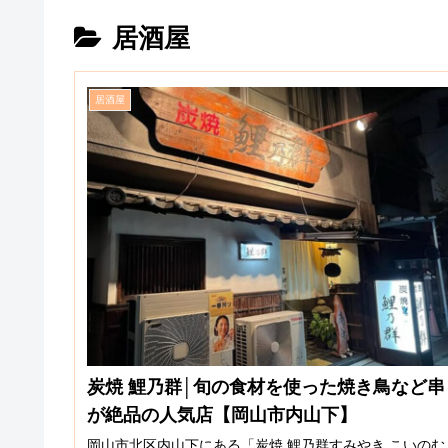
居酒屋
居酒屋
炭焼 鯉乃群│旬の食材を使った焼き鳥など串
が絶品の人気店【岡山市内山下】
岡山市北区内山下にある「炭焼 鯉乃群すみやき こいのむ