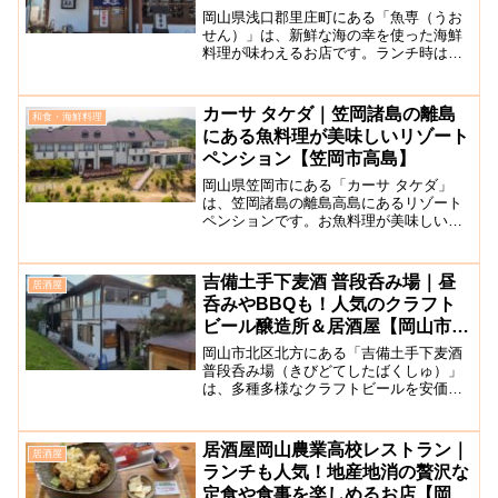
岡山県浅口郡里庄町にある「魚専（うお
せん）」は、新鮮な海の幸を使った海鮮
料理が味わえるお店です。ランチ時は特
に人気のある店で、1,000～1,500円でボ
リューム満点の海鮮定食を提供していま
す。店内カウンター席の前には大きな生
カーサ タケダ｜笠岡諸島の離島
和食・海鮮料理
け簀があり、魚...
にある魚料理が美味しいリゾート
ペンション【笠岡市高島】
岡山県笠岡市にある「カーサ タケダ」
は、笠岡諸島の離島高島にあるリゾート
ペンションです。お魚料理が美味しいと
人気で、ランチのみの利用も可能です。
ペンションは、神島外浦港から徒歩6分ほ
どのところにあり、日常を忘れてゆった
吉備土手下麦酒 普段呑み場｜昼
居酒屋
りとした瀬戸内時間を過...
呑みやBBQも！人気のクラフト
ビール醸造所＆居酒屋【岡山市北
区】
岡山市北区北方にある「吉備土手下麦酒
普段呑み場（きびどてしたばくしゅ）」
は、多種多様なクラフトビールを安価に
楽しめる、ビール好きの方にはぜひおす
すめしたいお店です。”街角の豆腐屋のよ
うな地ビール屋でありたい”をコンセプト
居酒屋岡山農業高校レストラン｜
居酒屋
に、旭川の土手の下...
ランチも人気！地産地消の贅沢な
定食や食事を楽しめるお店【岡山