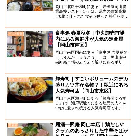
市平和町】
岡山市北区平和町にある「居酒屋岡山農
業高校レストラン」は、県内の農業高校
全8校で作られた食材を使った料理を提供
しているお店です。居酒屋と謳っていま
すが、定食メニューのランチ営業もして
おり、日によっては満席で入れないほど
食事処 春夏秋冬｜中央卸売市場
グルメ情報
人気があります。（予約...
内にある海鮮丼が人気の定食屋
【岡山市南区】
岡山市南区岡南にある「食事処 春夏秋冬
（しゅんかしゅうとう）」は、岡山市中
央卸売市場のふくふく通りにあるボリュ
ームたっぷりの魚料理が味わえる定食屋
さんです。お店は年季を感じさせる昔な
がらの食堂といった雰囲気。店内にはカ
輝寿司｜すごいボリュームのデカ
和食・海鮮料理
ウンター席と小上がりの...
盛りカツ丼が名物？！駅近にある
人気寿司店【岡山市東区】
岡山市東区瀬戸町にある「輝寿司てるず
し」は、瀬戸駅近くにある地元の人々を
中心に愛され続ける人気寿司店です。創
業30年以上の歴史を誇るこちらのお店の
お寿司は、自家製米を使ったシャリと、
新鮮なネタが盗聴的。1つ1つが大きく食
麺酒一照庵 岡山本店｜鶏だしや
居酒屋
べごたえがありますよ...
クラムのあっさりした中華そばが