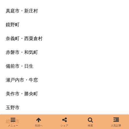
真庭市・新庄村
鏡野町
奈義町・西粟倉村
赤磐市・和気町
備前市・日生
瀬戸内市・牛窓
美作市・勝央町
玉野市
総社市
メニュー
先頭へ
シェア
検索
人気記事