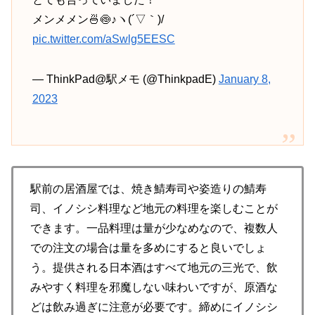
メンメメン🍜🍥♪ヽ(´▽｀)/
pic.twitter.com/aSwlg5EESC
— ThinkPad@駅メモ (@ThinkpadE)
January 8,
2023
駅前の居酒屋では、焼き鯖寿司や姿造りの鯖寿
司、イノシシ料理など地元の料理を楽しむことが
できます。一品料理は量が少なめなので、複数人
での注文の場合は量を多めにすると良いでしょ
う。提供される日本酒はすべて地元の三光で、飲
みやすく料理を邪魔しない味わいですが、原酒な
どは飲み過ぎに注意が必要です。締めにイノシシ