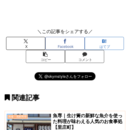
＼この記事をシェアする／
X
Facebook
はてブ
コピー
コメント
関連記事
魚専｜生け簀の新鮮な魚介を使っ
和食・海鮮料理
た料理が味わえる人気のお食事処
【里庄町】