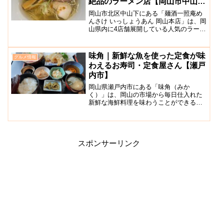
絶品のラーメン店【岡山市中山
下】
岡山市北区中山下にある「麺酒一照庵め
んさけ いっしょうあん 岡山本店」は、岡
山県内に4店舗展開している人気のラーメ
ン店の本店です。以前は異なる場所で営
業されていましたが、旧店舗のビル取り
壊しに伴って現在の場所に移転されまし
味角｜新鮮な魚を使った定食が味
グルメ情報
た。木をふんだんに...
わえるお寿司・定食屋さん【瀬戸
内市】
岡山県瀬戸内市にある「味角（みか
く）」は、岡山の市場から毎日仕入れた
新鮮な海鮮料理を味わうことができるお
店です。お店は、邑久ICから少し北に進
んだのどかな田園風景が広がる場所にあ
ります。店内は、座敷席とテーブル席に
なっていて仕切りもあります...
スポンサーリンク