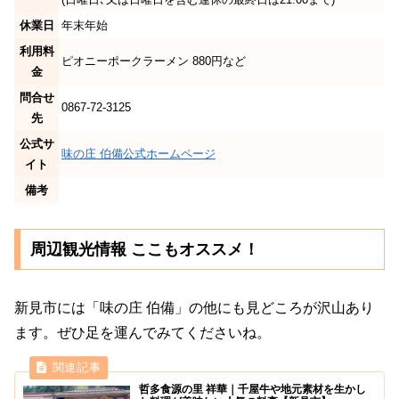
休業日
年末年始
利用料
ピオニーポークラーメン 880円など
金
問合せ
0867-72-3125
先
公式サ
味の庄 伯備公式ホームページ
イト
備考
周辺観光情報 ここもオススメ！
新見市には「味の庄 伯備」の他にも見どころが沢山あり
ます。ぜひ足を運んでみてくださいね。
哲多食源の里 祥華｜千屋牛や地元素材を生かし