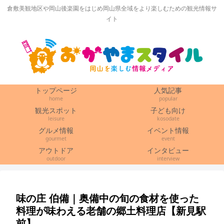
倉敷美観地区や岡山後楽園をはじめ岡山県全域をより楽しむための観光情報サ
イト
トップページ
人気記事
home
popular
観光スポット
子ども向け
leisure
kosodate
グルメ情報
イベント情報
gourmet
event
アウトドア
インタビュー
outdoor
interview
味の庄 伯備｜奥備中の旬の食材を使った
料理が味わえる老舗の郷土料理店【新見駅
前】