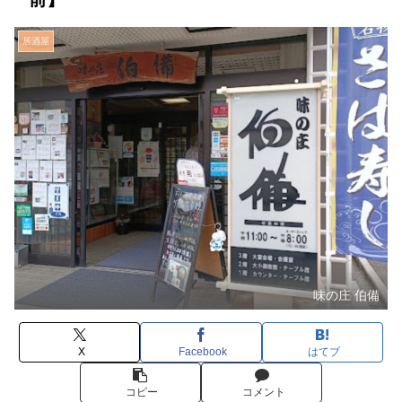
居酒屋
味の庄 伯備
X
Facebook
はてブ
コピー
コメント