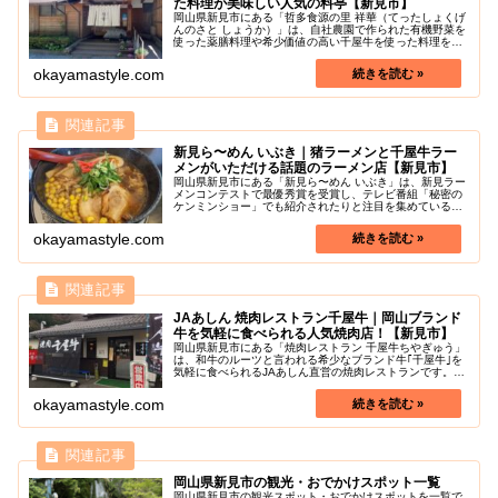
た料理が美味しい人気の料亭【新見市】
岡山県新見市にある「哲多食源の里 祥華（てったしょくげ
んのさと しょうか）」は、自社農園で作られた有機野菜を
使った薬膳料理や希少価値の高い千屋牛を使った料理を味
わうことができるお店です。お店は、新見市の街中から少
し離れた山中にあり、都会の騒...
okayamastyle.com
新見ら〜めん いぶき｜猪ラーメンと千屋牛ラー
メンがいただける話題のラーメン店【新見市】
岡山県新見市にある「新見ら〜めん いぶき」は、新見ラー
メンコンテストで最優秀賞を受賞し、テレビ番組「秘密の
ケンミンショー」でも紹介されたりと注目を集めている人
気のラーメン店です。ここに来たらまず食べたいのが猪ラ
ーメン！猪肉の乗ったラーメンは...
okayamastyle.com
JAあしん 焼肉レストラン千屋牛｜岡山ブランド
牛を気軽に食べられる人気焼肉店！【新見市】
岡山県新見市にある「焼肉レストラン 千屋牛ちやぎゅう」
は、和牛のルーツと言われる希少なブランド牛｢千屋牛｣を
気軽に食べられるJAあしん直営の焼肉レストランです。岡
山県で千屋牛を食べるならココ！と言われるほどの人気店
です！千屋牛は、日本最古の...
okayamastyle.com
岡山県新見市の観光・おでかけスポット一覧
岡山県新見市の観光スポット・おでかけスポットを一覧で