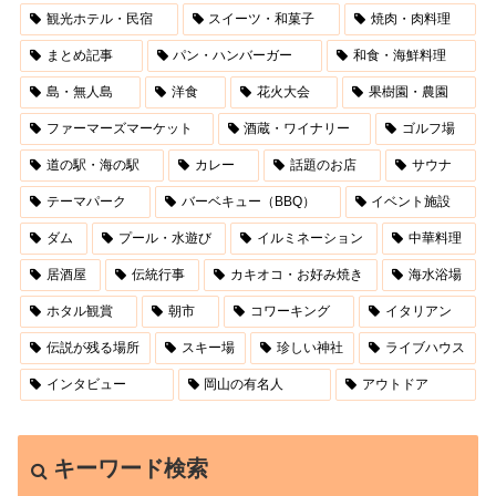
観光ホテル・民宿
スイーツ・和菓子
焼肉・肉料理
まとめ記事
パン・ハンバーガー
和食・海鮮料理
島・無人島
洋食
花火大会
果樹園・農園
ファーマーズマーケット
酒蔵・ワイナリー
ゴルフ場
道の駅・海の駅
カレー
話題のお店
サウナ
テーマパーク
バーベキュー（BBQ）
イベント施設
ダム
プール・水遊び
イルミネーション
中華料理
居酒屋
伝統行事
カキオコ・お好み焼き
海水浴場
ホタル観賞
朝市
コワーキング
イタリアン
伝説が残る場所
スキー場
珍しい神社
ライブハウス
インタビュー
岡山の有名人
アウトドア
キーワード検索