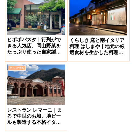
ヒポポパスタ｜行列がで
くらしき 窯と南イタリア
きる人気店、岡山野菜を
料理 はしまや｜地元の厳
たっぷり使った自家製生
選食材を生かした料理が
パスタ専門店【岡山市三
絶品の人気店【倉敷美観
野】
地区】
グルメ情報
レストラン レマーニ｜ま
るで中世のお城、地ビー
ルも製造する本格イタリ
アン【備前市】