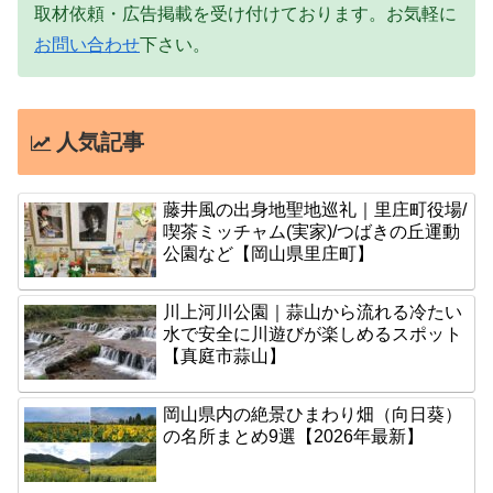
取材依頼・広告掲載を受け付けております。お気軽に
お問い合わせ
下さい。
人気記事
藤井風の出身地聖地巡礼｜里庄町役場/
喫茶ミッチャム(実家)/つばきの丘運動
公園など【岡山県里庄町】
川上河川公園｜蒜山から流れる冷たい
水で安全に川遊びが楽しめるスポット
【真庭市蒜山】
岡山県内の絶景ひまわり畑（向日葵）
の名所まとめ9選【2026年最新】