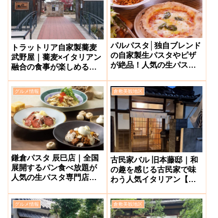
パルパスタ│独自ブレンド
トラットリア自家製蕎麦
の自家製生パスタやピザ
武野屋｜蕎麦×イタリアン
が絶品！人気の生パスタ
融合の食事が楽しめるレ
専門店【岡山市下中野】
ストラン【倉敷市阿知】
グルメ情報
倉敷美観地区
鎌倉パスタ 辰巳店｜全国
古民家バル 旧本藤邸｜和
展開するパン食べ放題が
の趣を感じる古民家で味
人気の生パスタ専門店の
わう人気イタリアン【倉
本店（1号店）【岡山市北
敷美観地区】
区】
グルメ情報
倉敷美観地区