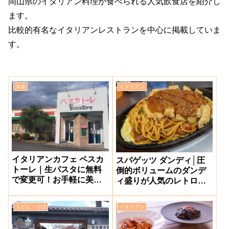
岡山県のイタリアン料理が食べられる人気飲食店を紹介し
ます。
比較的有名なイタリアンレストランを中心に掲載していま
す。
洋食
イタリアン
イタリアンカフェ ペスカ
スパゲッツ ダンディ│圧
トーレ｜生パスタに無料
倒的ボリュームのダンデ
で変更可！お手軽に美味
ィ盛りが人気のレトロ風
しいイタリアンが頂ける
パスタ店【岡山市下石
レストラン【岡山市東
井】
うどん・そば
イタリアン
区】