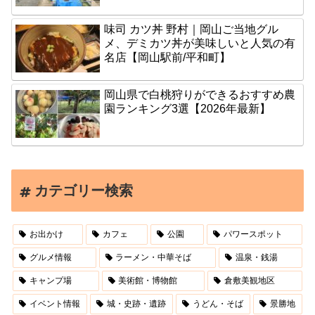
味司 カツ丼 野村｜岡山ご当地グル
メ、デミカツ丼が美味しいと人気の有
名店【岡山駅前/平和町】
岡山県で白桃狩りができるおすすめ農
園ランキング3選【2026年最新】
カテゴリー検索
お出かけ
カフェ
公園
パワースポット
グルメ情報
ラーメン・中華そば
温泉・銭湯
キャンプ場
美術館・博物館
倉敷美観地区
イベント情報
城・史跡・遺跡
うどん・そば
景勝地