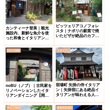
ピッツェリアコノフォレ
カンティーナ登美｜観光
スタ｜ナポリの薪窯で焼
施設内、新鮮な魚介を使
いたピザが絶品のカフェ
った和食とイタリアンが
レストラン【倉敷美観地
美味しい人気店【倉敷市
区】
下津井】
グルメ情報
イタリアン
宿場町 矢掛の侍イタリア
noBU（ノブ）｜古民家を
ン｜矢掛宿にある絶品イ
リノベーションしたイタ
タリアンが味わえる人気
リアンダイニング【岡山
の古民家ダイニング【矢
市中区】
掛町】
グルメ情報
倉敷美観地区