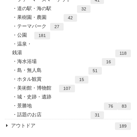
41
道の駅・海の駅
32
果樹園・農園
42
テーマパーク
27
公園
181
温泉・
銭湯
118
海水浴場
16
島・無人島
51
ホタル観賞
15
美術館・博物館
107
城・史跡・遺跡
景勝地
76
83
話題のお店
31
アウトドア
189