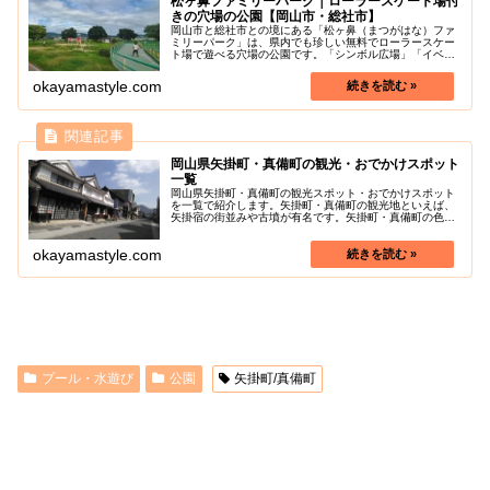
松ヶ鼻ファミリーパーク｜ローラースケート場付
きの穴場の公園【岡山市・総社市】
岡山市と総社市との境にある「松ヶ鼻（まつがはな）ファ
ミリーパーク」は、県内でも珍しい無料でローラースケー
ト場で遊べる穴場の公園です。「シンボル広場」「イベン
ト広場」「多目的広場」「遊びの広場」「庭園の広場」の
５つ広場を設けた大きな公園です。...
okayamastyle.com
岡山県矢掛町・真備町の観光・おでかけスポット
一覧
岡山県矢掛町・真備町の観光スポット・おでかけスポット
を一覧で紹介します。矢掛町・真備町の観光地といえば、
矢掛宿の街並みや古墳が有名です。矢掛町・真備町の色々
な魅力を探しに行きましょう！
okayamastyle.com
プール・水遊び
公園
矢掛町/真備町