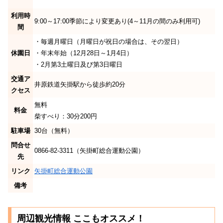
利用時
9:00～17:00季節により変更あり(4～11月の間のみ利用可)
間
・毎週月曜日（月曜日が祝日の場合は、その翌日）
休園日
・年末年始（12月28日～1月4日）
・2月第3土曜日及び第3日曜日
交通ア
井原鉄道矢掛駅から徒歩約20分
クセス
無料
料金
柴すべり：30分200円
駐車場
30台（無料）
問合せ
0866-82-3311（矢掛町総合運動公園）
先
リンク
矢掛町総合運動公園
備考
周辺観光情報 ここもオススメ！