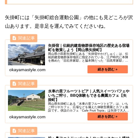
矢掛町には「矢掛町総合運動公園」の他にも見どころが沢
山あります。是非足を運んでみてくださいね。
矢掛宿｜伝統的建造物群保存地区の歴史ある宿場
町を散策しよう【岡山県矢掛町】
岡山県小田郡矢掛町にある「矢掛宿やかげしゅく」は、伝
統的建造物群保存地区に指定されている、江戸時代に本陣
を務めた「旧石井家邸」と脇本陣だった「旧高草家邸」が
現存する旧山陽道の宿場町のことです。本陣・脇本陣の両
方が当時のまま残っており、国の重...
okayamastyle.com
水車の里フルーツトピア｜人気スイーツパフェや
いちご狩り、BBQ体験もできる農園カフェ【矢
掛町】
岡山県矢掛町にある「水車の里フルーツトピア」は、いち
ご狩りやカフェ、広場などを備えた体験型農園とカフェ施
設です。併設のカフェ「Cafe Fruit Topia」は矢掛で大人気
のスポットになっており、人気の季節限定パフェは予約し
okayamastyle.com
ないと売切れて...