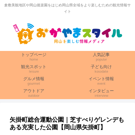
倉敷美観地区や岡山後楽園をはじめ岡山県全域をより楽しむための観光情報サ
イト
トップページ
人気記事
home
popular
観光スポット
子ども向け
leisure
kosodate
グルメ情報
イベント情報
gourmet
event
アウトドア
インタビュー
outdoor
interview
矢掛町総合運動公園｜芝すべりゲレンデも
ある充実した公園【岡山県矢掛町】