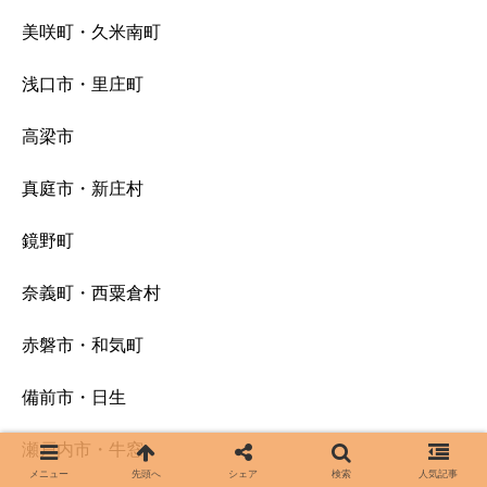
美咲町・久米南町
浅口市・里庄町
高梁市
真庭市・新庄村
鏡野町
奈義町・西粟倉村
赤磐市・和気町
備前市・日生
瀬戸内市・牛窓
メニュー
先頭へ
シェア
検索
人気記事