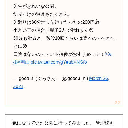
芝生がきれいな公園。
幼児向けの遊具もたくさん。
芝滑りは30分滑り放題でたったの200円👍
小さい子の場合、親子2人で滑れます😉
30分も滑ると、階段10回くらいは登るのでへとへ
とに😵
日陰はないのでテント持参がおすすめです！
#矢
掛
#岡山
pic.twitter.com/gYeubXNSfo
— good 3（ぐっさん） (@good3_hi)
March 26,
2021
気になっていた公園に行ってみました。 管理棟も