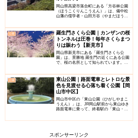
岡山県高梁市落合町にある「方谷林公園
（ほうこくりんこうえん）」は、備中松
山藩の儒学者・山田方谷（やまだほうこ
く）の功績・遺徳を末永く顕彰するため
に、1911年（明治44年）に開園した歴史
のある公園です。約340本ある桜は4月上
羅生門さくら公園｜カンザンの桜
公園
旬に、約6,0...
トンネルは圧巻！毎年さくらまつ
りは賑わう【新見市】
岡山県新見市にある「羅生門さくら公
園」は、景勝地 羅生門の近くにある公園
で、桜の名所として知られています。桜
の時期にぜひ行きたいスポットです。こ
の公園では、毎年桜の時期になると「羅
生門さくらまつり」が開催されます。
東山公園｜路面電車とレトロな景
公園
次々と咲く10種類の700...
色を見渡せる心落ち着く公園【岡
山市中区】
岡山市中区の「東山公園（ひがしやまこ
うえん）」は、JR岡山駅前から東山ゆき
路面電車に乗って、終着駅の「東山・お
かでんミュージアム駅停留場」で降り、
目の前の坂を登ったところにあります。
「おかでんミュージアム」も隣接してお
り、車庫にはチャギント...
スポンサーリンク