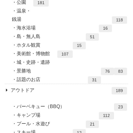
公園
181
温泉・
銭湯
118
海水浴場
16
島・無人島
51
ホタル観賞
15
美術館・博物館
107
城・史跡・遺跡
景勝地
76
83
話題のお店
31
アウトドア
189
バーベキュー（BBQ）
23
キャンプ場
112
プール・水遊び
21
スキー場
12