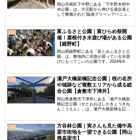
岡山市南区下中野にある「下中野木村中
央公園」は、大元駅から伸びる遊歩道と
して整備された”臨港グリーンアベニュ
ー”の途中にある公園です。臨港グリーン
アベニューとは、1984年に廃線となった
大元駅～南岡山駅（旧岡山港）に向かっ
富ふるさと公園｜富ひらめ祭開
公園
て伸びる、岡山臨港...
催！屋根付き水遊び場がある公園
【鏡野町】
岡山県鏡野町にある「富とみふるさと公
園」は、敷地内に水路が巡っている水遊
びにもってこいの公園です。2024年8月
24日(日)に富ひらめ祭が開催されます。
※例年8月末園内に遊具はありませんが、
駐車場から公園に入ってすぐの場所にあ
瀬戸大橋架橋記念公園｜桜の名所
公園
る水路には大き...
や城跡など複数エリアから成る総
合公園【倉敷市下津井】
岡山県倉敷市下津井にある「瀬戸大橋架
橋記念公園（せとおおはしかきょうきね
んこうえん）」は、瀬戸大橋架橋を記念
して作られた広々とした敷地を保有する
総合公園です。約16.7haという広大な園
内は、県史跡下津井城跡を中心に整備さ
方谷林公園｜寅さんも見た備中高
公園
れており、多目的広...
梁市街地を一望できる公園【岡山
県高梁市】