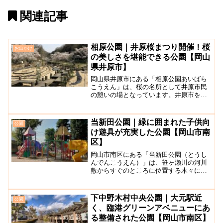
関連記事
相原公園｜井原桜まつり開催！桜
お出かけ
の美しさを堪能できる公園【岡山
県井原市】
岡山県井原市にある「相原公園あいばら
こうえん」は、桜の名所として井原市民
の憩いの場となっています。井原市を代
表する観光地「嫁いらず観音院」に隣接
し、桜開花シーズンには約300本のソメイ
ヨシノが開花します。「井原桜まつり」
当新田公園｜緑に囲まれた子供向
公園
の開催期間中は夜間も...
け遊具が充実した公園【岡山市南
区】
岡山市南区にある「当新田公園（とうし
んでんこうえん）」は、笹ヶ瀬川の河川
敷からすぐのところに位置する木々に囲
まれた自然豊かな公園です。公園内には
並木道が公園を縦断していて、自然が豊
か。遊具はそれほど多くないものの、イ
下中野木村中央公園｜大元駅近
公園
モムシの形をしたユニーク...
く、臨港グリーンアベニューにあ
る整備された公園【岡山市南区】