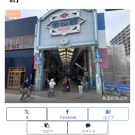
お出かけ
奉還町商店街
X
Facebook
はてブ
コピー
コメント