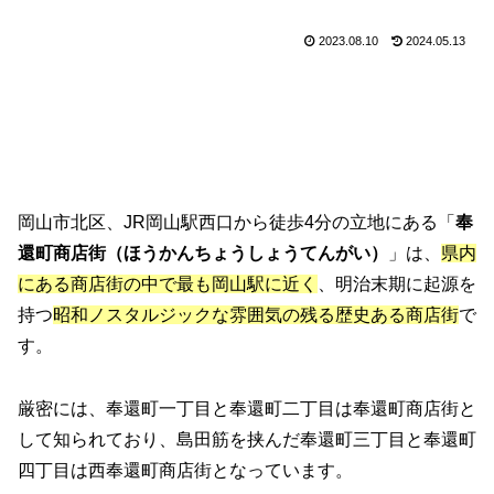
2023.08.10
2024.05.13
岡山市北区、JR岡山駅西口から徒歩4分の立地にある「
奉
還町商店街（ほうかんちょうしょうてんがい）
」は、
県内
にある商店街の中で最も岡山駅に近く
、明治末期に起源を
持つ
昭和ノスタルジックな雰囲気の残る歴史ある商店街
で
す。
厳密には、奉還町一丁目と奉還町二丁目は奉還町商店街と
して知られており、島田筋を挟んだ奉還町三丁目と奉還町
四丁目は西奉還町商店街となっています。