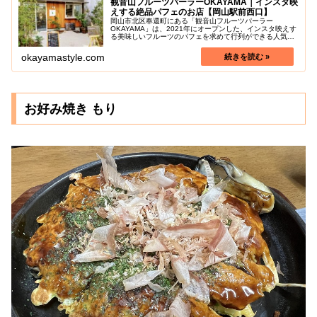
観音山フルーツパーラーOKAYAMA｜インスタ映
えする絶品パフェのお店【岡山駅前西口】
岡山市北区奉還町にある「観音山フルーツパーラー
OKAYAMA」は、2021年にオープンした、インスタ映えす
る美味しいフルーツのパフェを求めて行列ができる人気の
お店です！ここでは旬のフルーツを使ったパフェやフルー
ツサンドがいただけます。岡山駅...
okayamastyle.com
お好み焼き もり