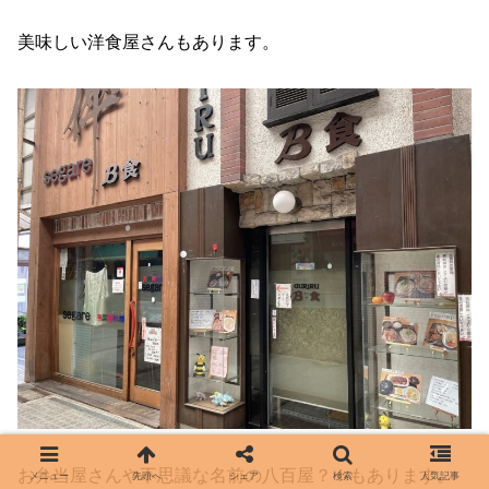
美味しい洋食屋さんもあります。
お弁当屋さんや不思議な名前の八百屋？！もあります。
メニュー
先頭へ
シェア
検索
人気記事