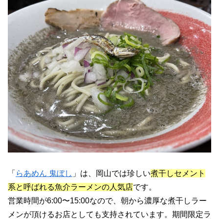
「
らあめん 鬼ぼし
」は、岡山では珍しい
煮干しセメント
系と呼ばれる魚介ラーメンの人気店
です。
営業時間が6:00〜15:00なので、朝から濃厚な煮干しラー
メンが頂けるお店としても支持されています。期間限定ラ