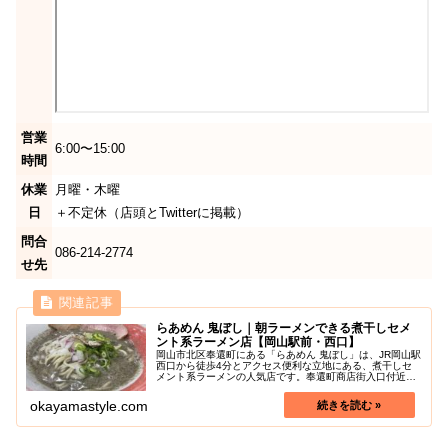
営業
6:00〜15:00
時間
休業
月曜・木曜
日
＋不定休（店頭とTwitterに掲載）
問合
086-214-2774
せ先
らあめん 鬼ぼし｜朝ラーメンできる煮干しセメ
ント系ラーメン店【岡山駅前・西口】
岡山市北区奉還町にある「らあめん 鬼ぼし」は、JR岡山駅
西口から徒歩4分とアクセス便利な立地にある、煮干しセ
メント系ラーメンの人気店です。奉還町商店街入口付近に
位置しています。営業時間が6:00〜15:00なので、朝から
濃厚な煮干しラーメン...
okayamastyle.com