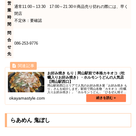
営
通常11:00～13:30 17:00～21:30※商品売り切れの際には、早く
業
閉店
時
不定休：要確認
間
問
合
086-253-9776
せ
先
お好み焼き もり｜岡山駅前で本格カキオコ（牡
蠣入りお好み焼き）・ホルモンうどんの人気店
【岡山駅西口】
岡山駅前西口エリアで人気のお好み焼き屋「お好み焼き も
り」さんを紹介します。駅前で岡山名物「カキオコ（牡蠣
入りお好み焼き）」「ホルモンうどん」「ひるぜん焼そ
ば」の本場の味が味わえます。お好み焼きのみならず、と
okayamastyle.com
ん平焼きやモダン焼き、ねぎやき、...
らあめん 鬼ぼし