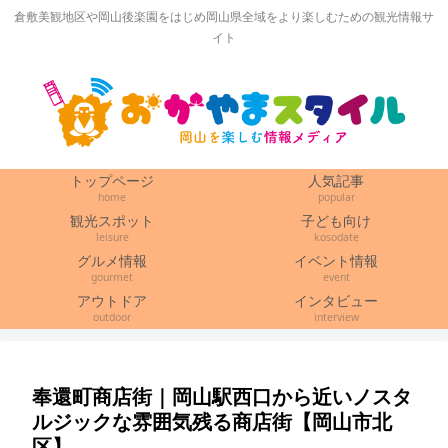
倉敷美観地区や岡山後楽園をはじめ岡山県全域をより楽しむための観光情報サ
イト
トップページ
人気記事
home
popular
観光スポット
子ども向け
leisure
kosodate
グルメ情報
イベント情報
gourmet
event
アウトドア
インタビュー
outdoor
interview
奉還町商店街｜岡山駅西口から近いノスタ
ルジックな雰囲気残る商店街【岡山市北
区】