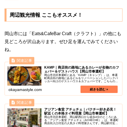
周辺観光情報 ここもオススメ！
岡山市には「Eats&CafeBar Craft（クラフト）」の他にも
見どころが沢山あります。ぜひ足を運んでみてください
ね。
KAMP｜商店街の路地にあるカレーが名物のカフ
ェバー＆ゲストハウス【岡山市奉還町】
岡山市北区奉還町にある「KAMP（キャンプ）」は、奉還
町商店街の路地にあるビルをリノベーションしたバックパ
ッカー向けのゲストハウス＆カフェバーです。こちらのお
店は“世界中の人と繋がる拠点”をコンセプトにしており、
店内は異国の雰囲気が漂うおし...
okayamastyle.com
アジアン食堂 アチェチェ｜パクチー好き必見！
駅近くの本格タイ料理屋【岡山市奉還町】
岡山市北区奉還町、岡山駅西口から徒歩4分のところにあ
る「アジアン食堂 アチェチェ（ACHECHE）」は、奉還町
商店街入口付近の人気タイ料理屋さんです。岡山駅付近で
タイ料理が食べたくなった際にはおすすめです！カオマン