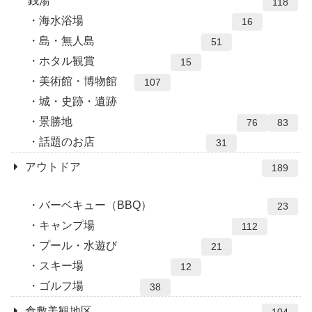
銭湯
118
海水浴場
16
島・無人島
51
ホタル観賞
15
美術館・博物館
107
城・史跡・遺跡
景勝地
76
83
話題のお店
31
アウトドア
189
バーベキュー（BBQ）
23
キャンプ場
112
プール・水遊び
21
スキー場
12
ゴルフ場
38
倉敷美観地区