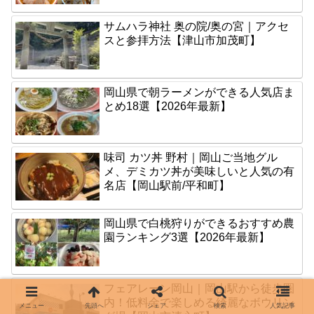
サムハラ神社 奥の院/奥の宮｜アクセ
スと参拝方法【津山市加茂町】
岡山県で朝ラーメンができる人気店ま
とめ18選【2026年最新】
味司 カツ丼 野村｜岡山ご当地グル
メ、デミカツ丼が美味しいと人気の有
名店【岡山駅前/平和町】
岡山県で白桃狩りができるおすすめ農
園ランキング3選【2026年最新】
フェアレーン岡山｜岡山駅から徒歩圏
内！低料金で楽しめる綺麗なボウリン
メニュー
先頭へ
シェア
検索
人気記事