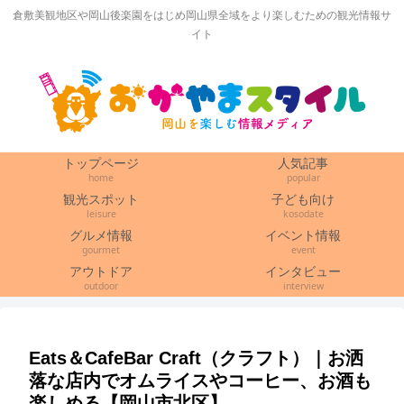
倉敷美観地区や岡山後楽園をはじめ岡山県全域をより楽しむための観光情報サ
イト
トップページ
人気記事
home
popular
観光スポット
子ども向け
leisure
kosodate
グルメ情報
イベント情報
gourmet
event
アウトドア
インタビュー
outdoor
interview
Eats＆CafeBar Craft（クラフト）｜お洒
落な店内でオムライスやコーヒー、お酒も
楽しめる【岡山市北区】