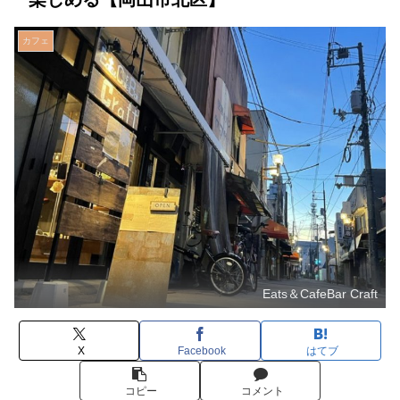
カフェ
Eats＆CafeBar Craft
X
Facebook
はてブ
コピー
コメント