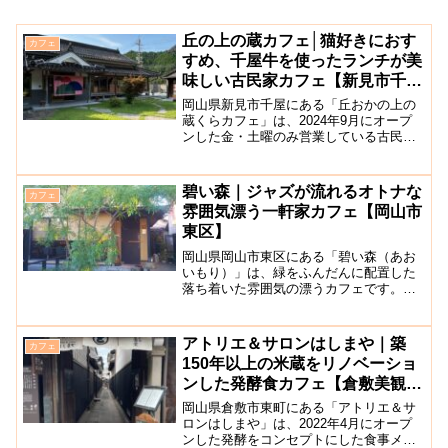
丘の上の蔵カフェ│猫好きにおす
カフェ
すめ、千屋牛を使ったランチが美
味しい古民家カフェ【新見市千
屋】
岡山県新見市千屋にある「丘おかの上の
蔵くらカフェ」は、2024年9月にオープ
ンした金・土曜のみ営業している古民家
カフェです。ランチは予約のみ、カフェ
利用は予約がなくてもOKとのことです。
千屋牛のランチをはじめ、焙煎したての
碧い森｜ジャズが流れるオトナな
カフェ
コーヒーや季節のド...
雰囲気漂う一軒家カフェ【岡山市
東区】
岡山県岡山市東区にある「碧い森（あお
いもり）」は、緑をふんだんに配置した
落ち着いた雰囲気の漂うカフェです。西
大寺緑化公園の近くにあります。店内に
はジャズが流れており、まるでバーのよ
うな大人の空間になっていてシックでお
アトリエ＆サロンはしまや｜築
カフェ
しゃれな雰囲気。2人掛け...
150年以上の米蔵をリノベーショ
ンした発酵食カフェ【倉敷美観地
区】
岡山県倉敷市東町にある「アトリエ＆サ
ロンはしまや」は、2022年4月にオープ
ンした発酵をコンセプトにした食事メニ