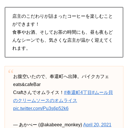
店主のこだわりが詰まったコーヒーを楽しむこと
ができます！
食事やお酒、そしてお茶の時間にも、昼も夜もど
んなシーンでも、気さくな店主が温かく迎えてく
れます。
お腹空いたので、奉還町へ出陣。バイクカフェ
eats&cafeBar
Craftさんでオムライス！
#奉還町4丁目
#ムール貝
のクリームソースのオムライス
pic.twitter.com/Pu3s6p52k6
— あかべー (@akabeee_monkey)
April 20, 2021