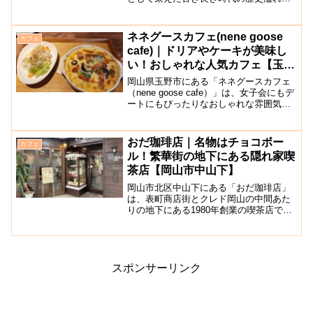
街並みの中にあるおしゃれなカフェで
す。店内は、ブラックを基調としたラグ
ジュアリーな雰囲気でアンティーク調の
ネネグースカフェ(nene goose
カフェ
テーブル席やカウンタ...
cafe)｜ドリアやケーキが美味し
い！おしゃれな人気カフェ【玉野
市】
岡山県玉野市にある「ネネグースカフェ
（nene goose cafe）」は、女子会にもデ
ートにもぴったりなおしゃれな雰囲気の
人気カフェです。ランチのドリアやケー
キなどスイーツが評判です♪広々とした店
内にはグリーンが置かれており、とても
おだ珈琲店｜名物はチョコボー
カフェ
おしゃ...
ル！繁華街の地下にある隠れ家喫
茶店【岡山市中山下】
岡山市北区中山下にある「おだ珈琲店」
は、表町商店街とクレド岡山の中間あた
りの地下にある1980年創業の喫茶店で
す。お店の前には昭和を感じさせるショ
ーケース。店内は、奥に長い構造で木製
の家具やお洒落なアンティークインテリ
アがあり、どこを切り取...
スポンサーリンク