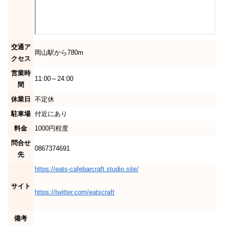
交通ア
岡山駅から780m
クセス
営業時
11:00～24:00
間
休業日
不定休
駐車場
付近にあり
料金
1000円程度
問合せ
0867374691
先
https://eats-cafebarcraft.studio.site/
サイト
https://twitter.com/eatscraft
備考