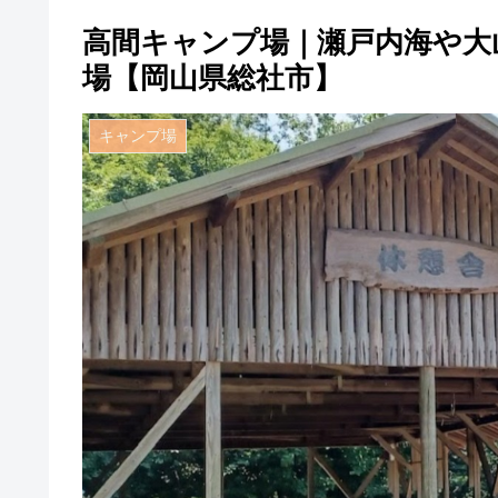
高間キャンプ場｜瀬戸内海や大
場【岡山県総社市】
キャンプ場