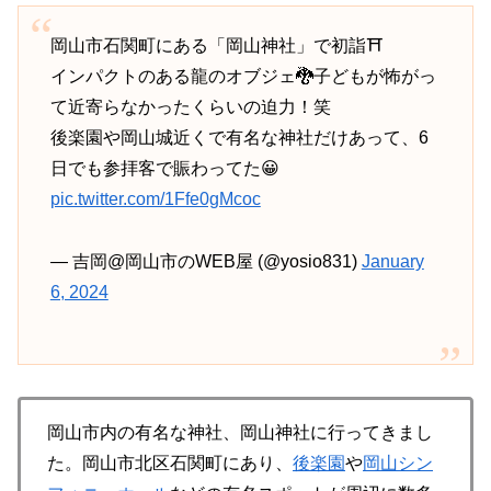
岡山市石関町にある「岡山神社」で初詣⛩️
インパクトのある龍のオブジェ🐉子どもが怖がっ
て近寄らなかったくらいの迫力！笑
後楽園や岡山城近くで有名な神社だけあって、6
日でも参拝客で賑わってた😀
pic.twitter.com/1Ffe0gMcoc
— 吉岡@岡山市のWEB屋 (@yosio831)
January
6, 2024
岡山市内の有名な神社、岡山神社に行ってきまし
た。岡山市北区石関町にあり、
後楽園
や
岡山シン