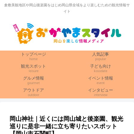
倉敷美観地区や岡山後楽園をはじめ岡山県全域をより楽しむための観光情報サ
イト
トップページ
人気記事
home
popular
観光スポット
子ども向け
leisure
kosodate
グルメ情報
イベント情報
gourmet
event
アウトドア
インタビュー
outdoor
interview
岡山神社｜近くには岡山城と後楽園、観光
巡りに是非一緒に立ち寄りたいスポット
【岡山市石関町】