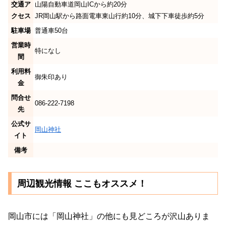
交通ア
山陽自動車道岡山ICから約20分
クセス
JR岡山駅から路面電車東山行約10分、城下下車徒歩約5分
駐車場
普通車50台
営業時
特になし
間
利用料
御朱印あり
金
問合せ
086-222-7198
先
公式サ
岡山神社
イト
備考
周辺観光情報 ここもオススメ！
岡山市には「岡山神社」の他にも見どころが沢山ありま