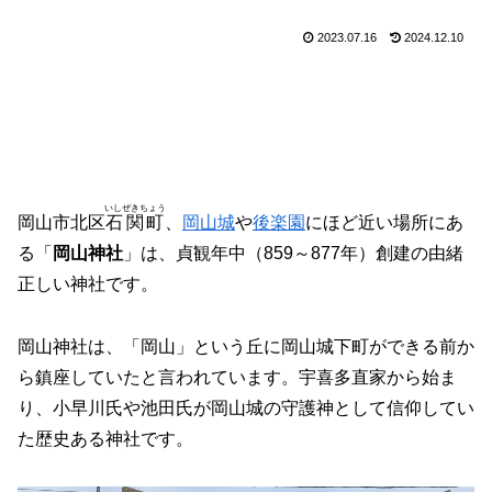
2023.07.16
2024.12.10
いしぜきちょう
岡山市北区
石関町
、
岡山城
や
後楽園
にほど近い場所にあ
る「
岡山神社
」は、貞観年中（859～877年）創建の由緒
正しい神社です。
岡山神社は、「岡山」という丘に岡山城下町ができる前か
ら鎮座していたと言われています。宇喜多直家から始ま
り、小早川氏や池田氏が岡山城の守護神として信仰してい
た歴史ある神社です。