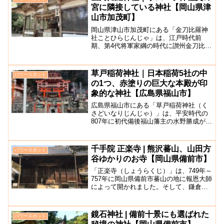
宮に隣接している神社【岡山県津
山市加茂町】
岡山県津山市加茂町にある「金刀比羅神
社ことひらじんじゃ」は、江戸時代前
期、第4代将軍家綱の時代に讃州金刀比羅
宮を崇敬した某が浄財を集め造営し創建
されたといわれています。明治に入り合
祀政策から十九社を次々に合祀し村社と
草戸稲荷神社｜日本稲荷5社の中
パワースポット
して地域一帯の鎮守となり...
の1つ、赤塗りの巨大な本殿が印
象的な神社【広島県福山市】
広島県福山市にある「草戸稲荷神社（く
さどいなりじんじゃ）」は、平安時代の
807年に初代備後福山藩主の水野勝成が再
建した古い歴史を持つ神社です。日本全
国各地に稲荷神社は数多くありますが、
草戸稲荷神社は京都伏見稲荷の系列の中
千手院 正楽寺 | 熊沢蕃山、山田方
パワースポット
の日本稲荷5社の中の...
谷ゆかりのお寺【岡山県備前市】
「正楽寺（しょうらくじ）」は、749年～
757年に岡山県備前市蕃山の地に報恩大師
によって開かれました。そして、鎌倉時
代に信賢上人がこの地に建立したとされ
ています。宗派は真言宗のお寺で、中国
観音霊場第３番札所にもなっています。
鏡石神社 | 備前十景にも選ばれた
パワースポット
その後も岡山藩主...