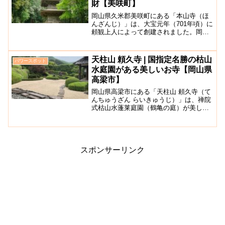
財【美咲町】
岡山県久米郡美咲町にある「本山寺（ほ
んざんじ）」は、大宝元年（701年頃）に
頼観上人によって創建されました。岡山
県で最も大きな三重塔が現存していま
す。本山寺伝によると、頼観上人が寺を
開いた50年後に中国より高僧鑑真が訪
天柱山 頼久寺 | 国指定名勝の枯山
パワースポット
れ、現在の本山寺という...
水庭園がある美しいお寺【岡山県
高梁市】
岡山県高梁市にある「天柱山 頼久寺（て
んちゅうざん らいきゅうじ）」は、禅院
式枯山水蓬莱庭園（鶴亀の庭）が美しい
と有名な安国寺の一つです。春にはツツ
ジが見ごろを迎え人々の目を楽しませて
います。安国寺とは南北朝時代に戦死し
てしまった方々を供養...
スポンサーリンク