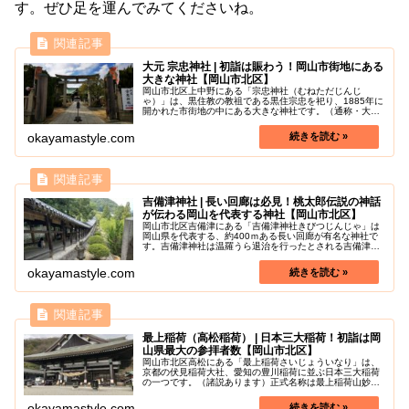
す。ぜひ足を運んでみてくださいね。
大元 宗忠神社 | 初詣は賑わう！岡山市街地にある
大きな神社【岡山市北区】
岡山市北区上中野にある「宗忠神社（むねただじんじ
ゃ）」は、黒住教の教祖である黒住宗忠を祀り、1885年に
開かれた市街地の中にある大きな神社です。（通称・大元
神社）学力向上、家内円満、病気平癒、事業繁栄などの開
運の神様として知られています。神...
okayamastyle.com
吉備津神社 | 長い回廊は必見！桃太郎伝説の神話
が伝わる岡山を代表する神社【岡山市北区】
岡山市北区吉備津にある「吉備津神社きびつじんじゃ」は
岡山県を代表する、約400ｍある長い回廊が有名な神社で
す。吉備津神社は温羅うら退治を行ったとされる吉備津彦
命キビツヒコノミコトを加夜臣奈留美命カヤオミナルミノ
ミコトが祀ったことで始まったと...
okayamastyle.com
最上稲荷（高松稲荷） | 日本三大稲荷！初詣は岡
山県最大の参拝者数【岡山市北区】
岡山市北区高松にある「最上稲荷さいじょういなり」は、
京都の伏見稲荷大社、愛知の豊川稲荷に並ぶ日本三大稲荷
の一つです。（諸説あります）正式名称は最上稲荷山妙教
寺といいます。所在地が岡山市高松地区であることから高
松稲荷たかまついなりと呼ばれるこ...
okayamastyle.com