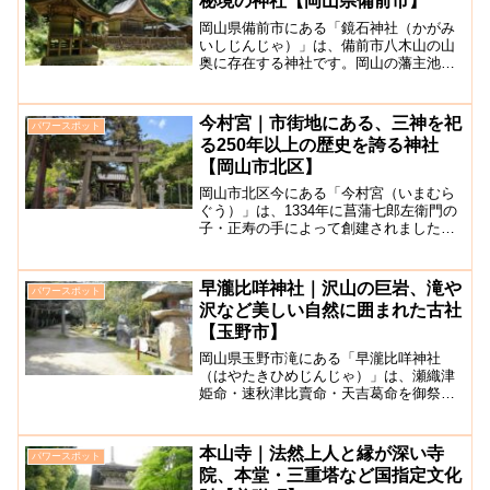
秘境の神社【岡山県備前市】
岡山県備前市にある「鏡石神社（かがみ
いしじんじゃ）」は、備前市八木山の山
奥に存在する神社です。岡山の藩主池田
輝政の時代、八木浄慶が輝政の死後に親
孝行で輝政の石像を彫り、子孫に祀らせ
たそうです。その後、光政が仏像造りが
今村宮｜市街地にある、三神を祀
パワースポット
非常に上手であった八木浄...
る250年以上の歴史を誇る神社
【岡山市北区】
岡山市北区今にある「今村宮（いまむら
ぐう）」は、1334年に菖蒲七郎左衛門の
子・正寿の手によって創建されました。
その後、1580年には宇喜多直家が岡山城
を拡張するのにあたり、現在の場所に移
転し、八幡宮に御遷宮され2つの神社が統
早瀧比咩神社｜沢山の巨岩、滝や
パワースポット
合したことで現...
沢など美しい自然に囲まれた古社
【玉野市】
岡山県玉野市滝にある「早瀧比咩神社
（はやたきひめじんじゃ）」は、瀬織津
姫命・速秋津比賣命・天吉葛命を御祭神
とする神社です。創建の時期ははっきり
わかっていませんが、備前国内式外105社
の1つに含まれていますので、相当昔から
本山寺｜法然上人と縁が深い寺
パワースポット
存在した神社だと思わ...
院、本堂・三重塔など国指定文化