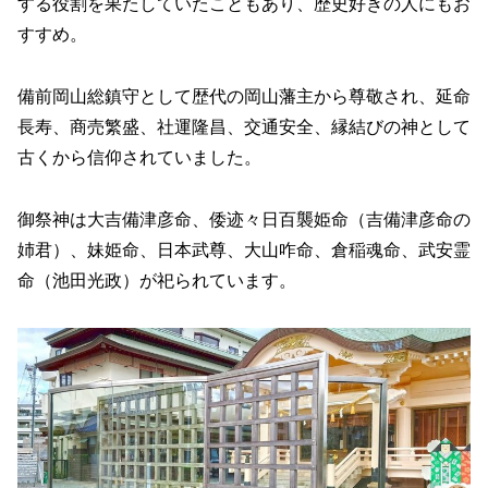
する役割を果たしていたこともあり、歴史好きの人にもお
すすめ。
備前岡山総鎮守として歴代の岡山藩主から尊敬され、延命
長寿、商売繁盛、社運隆昌、交通安全、縁結びの神として
古くから信仰されていました。
御祭神は大吉備津彦命、倭迹々日百襲姫命（吉備津彦命の
姉君）、妹姫命、日本武尊、大山咋命、倉稲魂命、武安霊
命（池田光政）が祀られています。