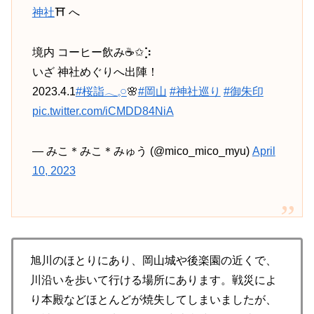
神社
⛩️ へ
境内 コーヒー飲み☕✩⡱
いざ 神社めぐりへ出陣！
2023.4.1
#桜詣𓂃𓈒𓏸︎︎︎︎
🌸
#岡山
#神社巡り
#御朱印
pic.twitter.com/iCMDD84NiA
— みこ＊みこ＊みゅう (@mico_mico_myu)
April
10, 2023
旭川のほとりにあり、岡山城や後楽園の近くで、
川沿いを歩いて行ける場所にあります。戦災によ
り本殿などほとんどが焼失してしまいましたが、