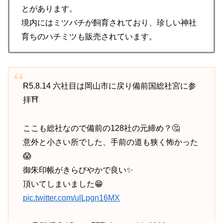
とがあります。
境内にはミツバチが飼育されており、珍しい神社
育ちのハチミツも販売されています。
R5.8.14 六社目は岡山市に戻り備前国総社宮に参
拝⛩️
ここも総社なので備前の128社の元締め？🤔
意外と小さい所でした、手前の道も狭く怖かった
😱
御朱印帳がきらびやかで良い✨
頂いてしまいました😁
pic.twitter.com/ulLpgn16MX