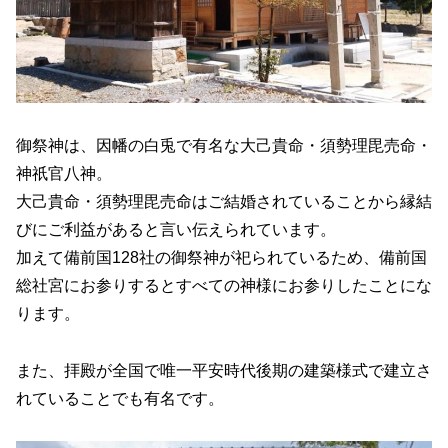
御祭神は、因幡の白兎で有名な大己貴命・須勢理毘売命・
神祇官八神。
大己貴命・須勢理毘売命はご結婚されていることから縁結
びにご利益があると言い伝えられています。
加えて備前国128社の御祭神が祀られているため、備前国
総社宮にお参りするとすべての神様にお参りしたことにな
ります。
また、拝殿が全国で唯一平安時代後期の建築様式で建立さ
れていることでも有名です。