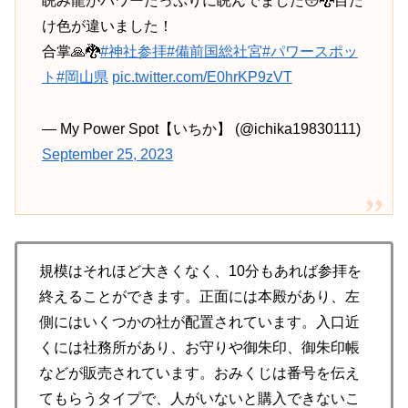
睨み龍がパワーたっぷりに睨んでました😳🐉目だ
け色が違いました！
合掌🙏🐉
#神社参拝
#備前国総社宮
#パワースポッ
ト
#岡山県
pic.twitter.com/E0hrKP9zVT
— My Power Spot【いちか】 (@ichika19830111)
September 25, 2023
規模はそれほど大きくなく、10分もあれば参拝を
終えることができます。正面には本殿があり、左
側にはいくつかの社が配置されています。入口近
くには社務所があり、お守りや御朱印、御朱印帳
などが販売されています。おみくじは番号を伝え
てもらうタイプで、人がいないと購入できないこ