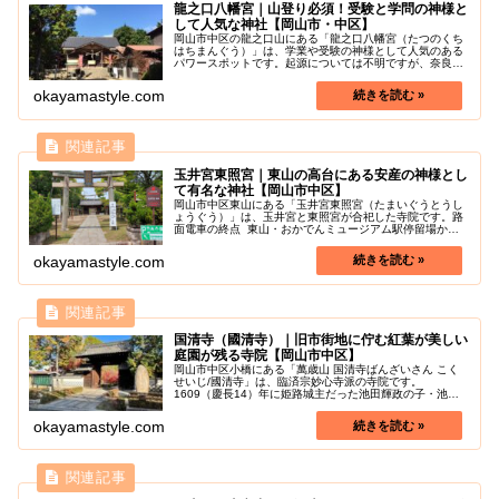
龍之口八幡宮｜山登り必須！受験と学問の神様と
して人気な神社【岡山市・中区】
岡山市中区の龍之口山にある「龍之口八幡宮（たつのくち
はちまんぐう）」は、学業や受験の神様として人気のある
パワースポットです。起源については不明ですが、奈良時
代には社が存在したといわれています。龍之口城跡だそう
です。一時廃社状態になりましたが...
okayamastyle.com
玉井宮東照宮｜東山の高台にある安産の神様とし
て有名な神社【岡山市中区】
岡山市中区東山にある「玉井宮東照宮（たまいぐうとうし
ょうぐう）」は、玉井宮と東照宮が合祀した寺院です。路
面電車の終点 東山・おかでんミュージアム駅停留場から
徒歩6分です。玉井宮東照宮は、嘉永3年には高松中納言季
実の執奏により皇后宮の令旨を...
okayamastyle.com
国清寺（國清寺）｜旧市街地に佇む紅葉が美しい
庭園が残る寺院【岡山市中区】
岡山市中区小橋にある「萬歳山 国清寺ばんざいさん こく
せいじ/國清寺」は、臨済宗妙心寺派の寺院です。
1609（慶長14）年に姫路城主だった池田輝政の子・池田
利隆が建立し、その当時は法源寺の名で呼ばれていまし
た。その後池田利隆の異母弟・池田忠...
okayamastyle.com