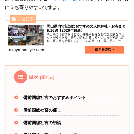
に立ち寄りやすいですよ。
岡山県内で初詣におすすめの人気神社・お寺まと
め16選【2026年最新】
岡山県には古墳をはじめ、神社やお寺などの歴史的なスポ
ットが多くあり、新年の訪れと共に多くの人々が初詣に訪
れ、願い事を祈願します。この記事では、岡山県内で初詣
の人気が高い神社やお寺をご紹介します。（県南エリア中
心）屋台が沢山あってにぎやかな場...
okayamastyle.com
目次
備前国総社宮のおすすめポイント
備前国総社宮の催し
備前国総社宮の初詣