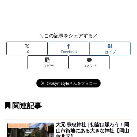
＼この記事をシェアする／
X
Facebook
はてブ
コピー
コメント
関連記事
大元 宗忠神社 | 初詣は賑わう！岡
パワースポット
山市街地にある大きな神社【岡山
市北区】