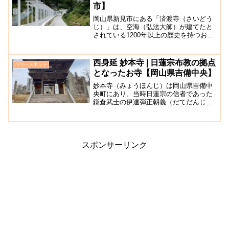
市】
岡山県新見市にある「済渡寺（さいどう
じ）」は、空海（弘法大師）が建てたと
されている1200年以上の歴史を持つお寺
です。普通は真っ赤な鳥居ですが、真っ
白な鳥居がいくつも連なっている様子が
ユニークで、フォトスポットとしても人
西身延 妙本寺 | 日蓮宗布教の拠点
パワースポット
気となっています。花...
となったお寺【岡山県吉備中央】
妙本寺（みょうほんじ）は岡山県吉備中
央町にあり、当時日蓮宗の信者であった
鎌倉武士の伊達弾正朝義（だてだんじょ
うともよし）がこの地に地頭として赴任
し、1281年に創建しました。妙本寺は別
名「西身延（にしみのぶ）」とも呼ばれ
ています。これは妙本...
スポンサーリンク