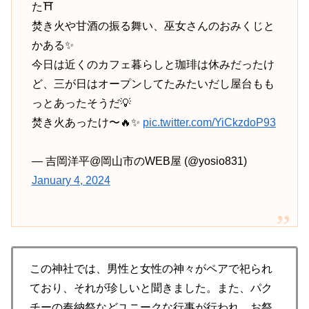
た⛩️
焚き火や甘酒の振る舞い、巫女さんのおみくじと
かある✨
今日は近くのカフェ暮らしと珈琲は休みだったけ
ど、三が日はオープンしてたみたいだし屋台もも
っとあったそうだ💡
焚き火あったけ〜🔥✨
pic.twitter.com/YiCkzdoP93
— 吉岡洋平@岡山市のWEB屋 (@yosio831)
January 4, 2024
この神社では、男性と女性の神々がペアで祀られ
ており、それが珍しいと聞きました。また、パク
チーの奉納祭などユニークな行事が行われ、お祭