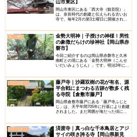
山市東区】
岡山市東区にある「西大寺（観音院）」
は、奈良時代の創建と伝えられる古いお
寺で、毎年2月の第3土曜日に開催される
「裸祭り（西大寺会陽）」は、日本三大
奇祭として全国的にも有名です。吉井川
沿いに開けた西大寺地区は、観音院の門
金勢大明神｜子授けの神様！男性
珍しい神社
前町として発展していき...
の象徴だらけの珍神社【岡山県赤
磐市】
今回ご紹介するのは岡山県赤磐市と久米
南町との境にある「金勢大明神（こんせ
いだいみょうじん）」です。明治3年に建
立されたと伝えられています。この神社
は知る人ぞ知る珍パワースポットで、男
性のシンボル「由緒深い珍宝子（ち○○
藤戸寺｜沙羅双樹の花が有名、源
パワースポット
こ）の神様」であります...
平合戦にまつわる古跡が数多く残
る寺院【倉敷市藤戸】
岡山県倉敷市藤戸にある「藤戸寺ふじと
じ」は、天平年間705年に行基により創建
されました。まだ周囲が海だった頃に千
手観音像が海中から浮かび上がり、それ
を安置したことが始まりとされる高野山
真言宗の寺院です。こちらの寺院は、源
済渡寺｜真っ白な千本鳥居とアジ
パワースポット
平藤戸合戦の功により...
サイの咲き誇る寺【岡山県新見