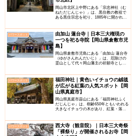
岡山市北区上中野にある「宗忠神社（む
ねただじんじゃ）」は、黒住教の教祖で
ある黒住宗忠を祀り、1885年に開かれた
市街地の中にある大きな神社です。（通
称・大元神社）学力向上、家内円満、病
気平癒、事業繁栄などの開運の神様とし
由加山 蓮台寺｜日本三大権現の
パワースポット
て知られています。神...
一つを祀る寺院【岡山県倉敷市児
島】
岡山県倉敷市児島にある「由加山 蓮台寺
（ゆがさんれんだいじ）」は、厄除けの
霊山として代々岡山藩主の祈願寺として
栄えてきました。由加神社から歩いて一
分の位置にあり、駐車場がすぐそばにあ
り大体50台ほど車を停められます。とて
福田神社｜黄色いイチョウの絨毯
パワースポット
も大きなお寺ですが、...
が広がる紅葉の人気スポット【岡
山県真庭市】
岡山県真庭市蒜山にある「福田神社ふく
だじんじゃ」は、樹齢650年ともいわれる
大きなイチョウの木があり、紅葉・落葉
の時期には黄色い絨毯が一面に広がり、
美しい景色を見ることができる蒜山では
有名な神社です。御神木らしい巨大な杉
西大寺（観音院）｜日本三大奇祭
パワースポット
の木も見ごたえがあり...
「裸祭り」が開催されるお寺【岡