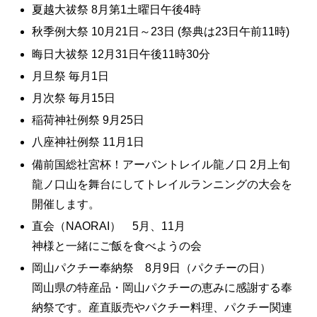
夏越大祓祭 8月第1土曜日午後4時
秋季例大祭 10月21日～23日 (祭典は23日午前11時)
晦日大祓祭 12月31日午後11時30分
月旦祭 毎月1日
月次祭 毎月15日
稲荷神社例祭 9月25日
八座神社例祭 11月1日
備前国総社宮杯！アーバントレイル龍ノ口 2月上旬
龍ノ口山を舞台にしてトレイルランニングの大会を
開催します。
直会（NAORAI） 5月、11月
神様と一緒にご飯を食べようの会
岡山パクチー奉納祭 8月9日（パクチーの日）
岡山県の特産品・岡山パクチーの恵みに感謝する奉
納祭です。産直販売やパクチー料理、パクチー関連