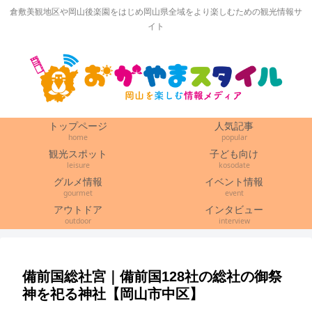
倉敷美観地区や岡山後楽園をはじめ岡山県全域をより楽しむための観光情報サ
イト
トップページ
人気記事
home
popular
観光スポット
子ども向け
leisure
kosodate
グルメ情報
イベント情報
gourmet
event
アウトドア
インタビュー
outdoor
interview
備前国総社宮｜備前国128社の総社の御祭
神を祀る神社【岡山市中区】