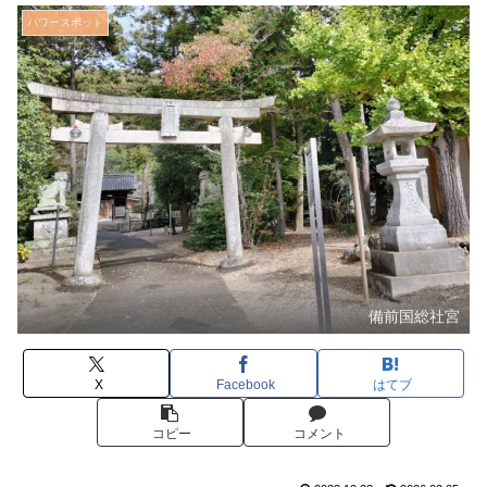
パワースポット
備前国総社宮
X
Facebook
はてブ
コピー
コメント