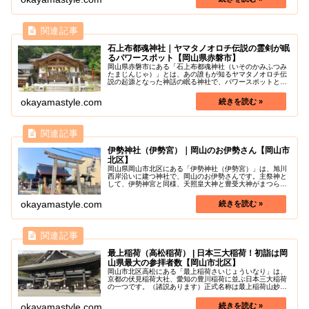
石上布都魂神社｜ヤマタノオロチ伝説の霊剣が眠
るパワースポット【岡山県赤磐市】
岡山県赤磐市にある「石上布都魂神社（いそのかみふつみ
たまじんじゃ）」とは、あの誰もが知るヤマタノオロチ伝
説の起源となった神話の眠る神社で、パワースポットとし
て有名です。同じく赤磐市にある血洗いの滝で、スサノオ
が剣（十握剣）を洗い清め、この石...
okayamastyle.com
伊勢神社（伊勢宮）｜岡山のお伊勢さん【岡山市
北区】
岡山県岡山市北区にある「伊勢神社（伊勢宮）」は、旭川
西岸沿いに建つ神社で、岡山のお伊勢さんです。主祭神と
して、伊勢神宮と同様、天照皇大神と豊受大神がまつられ
ています。御野郡に位置するこの神社は、かつての県社で
あり、式内社であると同時に、日本...
okayamastyle.com
最上稲荷（高松稲荷） | 日本三大稲荷！初詣は岡
山県最大の参拝者数【岡山市北区】
岡山市北区高松にある「最上稲荷さいじょういなり」は、
京都の伏見稲荷大社、愛知の豊川稲荷に並ぶ日本三大稲荷
の一つです。（諸説あります）正式名称は最上稲荷山妙教
寺といいます。所在地が岡山市高松地区であることから高
松稲荷たかまついなりと呼ばれるこ...
okayamastyle.com