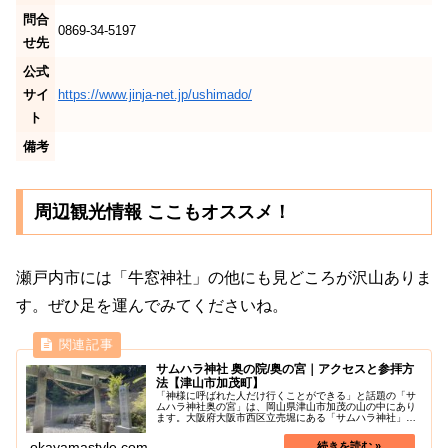
問合
0869-34-5197
せ先
公式
サイ
https://www.jinja-net.jp/ushimado/
ト
備考
周辺観光情報 ここもオススメ！
瀬戸内市には「牛窓神社」の他にも見どころが沢山ありま
す。ぜひ足を運んでみてくださいね。
サムハラ神社 奥の院/奥の宮｜アクセスと参拝方
法【津山市加茂町】
「神様に呼ばれた人だけ行くことができる」と話題の「サ
ムハラ神社奥の宮」は、岡山県津山市加茂の山の中にあり
ます。大阪府大阪市西区立売堀にある「サムハラ神社」の
ルーツとして知られ、その奥の院が津山市加茂にあり、全
国から参拝者が訪れるパワースポッ...
okayamastyle.com