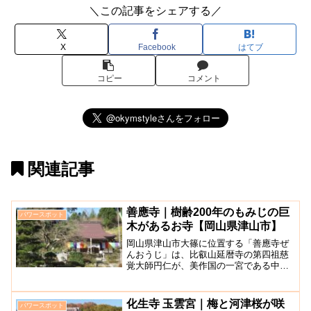
＼この記事をシェアする／
X
Facebook
はてブ
コピー
コメント
関連記事
善應寺｜樹齢200年のもみじの巨
パワースポット
木があるお寺【岡山県津山市】
岡山県津山市大篠に位置する「善應寺ぜ
んおうじ」は、比叡山延暦寺の第四祖慈
覚大師円仁が、美作国の一宮である中山
神社に泊まり祈祷をしていた際、山号を
「龍頭山」と名付け、大切にしていた一
寸八分の観音像を仏像内に納め本尊とし
化生寺 玉雲宮｜梅と河津桜が咲
パワースポット
建立されました。境内には...