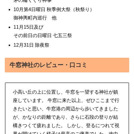
茅の輪くぐり神事
10月第4日曜日 秋季例大祭（秋祭り）
御神輿町内巡行 他
11月15日及び
その前日の日曜日 七五三祭
12月31日 除夜祭
牛窓神社のレビュー・口コミ
小高い丘の上に位置し、牛窓を一望する神社が鎮
座しています。 牛窓に来た以上、ぜひここまで行
きたいと思い、牛窓港の周辺から歩いてきました
が、かなりの距離であり、さらに石段の登りが結
構きつくて疲れました。 しかし、登るにつれて視
界が開けていく様子は最高のご褒美でした。途中