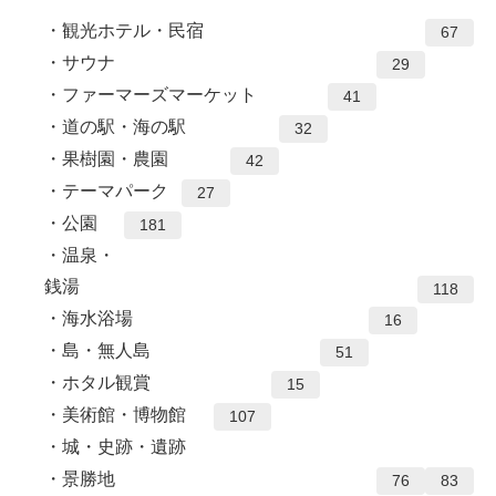
観光ホテル・民宿
67
サウナ
29
ファーマーズマーケット
41
道の駅・海の駅
32
果樹園・農園
42
テーマパーク
27
公園
181
温泉・
銭湯
118
海水浴場
16
島・無人島
51
ホタル観賞
15
美術館・博物館
107
城・史跡・遺跡
景勝地
76
83