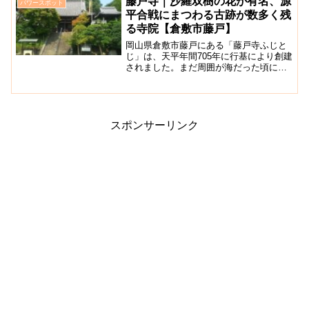
藤戸寺｜沙羅双樹の花が有名、源
パワースポット
られている与太郎は...
平合戦にまつわる古跡が数多く残
る寺院【倉敷市藤戸】
岡山県倉敷市藤戸にある「藤戸寺ふじと
じ」は、天平年間705年に行基により創建
されました。まだ周囲が海だった頃に千
手観音像が海中から浮かび上がり、それ
を安置したことが始まりとされる高野山
真言宗の寺院です。こちらの寺院は、源
平藤戸合戦の功により...
スポンサーリンク