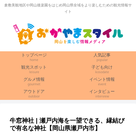
倉敷美観地区や岡山後楽園をはじめ岡山県全域をより楽しむための観光情報サ
イト
トップページ
人気記事
home
popular
観光スポット
子ども向け
leisure
kosodate
グルメ情報
イベント情報
gourmet
event
アウトドア
インタビュー
outdoor
interview
牛窓神社 | 瀬戸内海を一望できる、縁結び
で有名な神社【岡山県瀬戸内市】