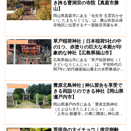
き誇る曹洞宗の寺院【真庭市勝
山】
岡山県真庭市にある「化生寺 玉雲宮かせ
いじ たまもりぐうな」は、勝山街並み保
存地区に位置する十一面観音菩薩を本尊
とする曹洞宗の寺院です。鎮守として九
尾の狐・玉藻前伝説の殺生石が祀られて
います。中国勝山駅前の坂道をまっすぐ
草戸稲荷神社｜日本稲荷5社の中
パワースポット
登った場所にあり、立...
の1つ、赤塗りの巨大な本殿が印
象的な神社【広島県福山市】
広島県福山市にある「草戸稲荷神社（く
さどいなりじんじゃ）」は、平安時代の
807年に初代備後福山藩主の水野勝成が再
建した古い歴史を持つ神社です。日本全
国各地に稲荷神社は数多くありますが、
草戸稲荷神社は京都伏見稲荷の系列の中
豊原北島神社 | 神仏習合を享受で
パワースポット
の日本稲荷5社の中の...
きる両詣りのできる神社【岡山県
瀬戸内市】
岡山県瀬戸内市にある「豊原北島神社
（とよはらきたじまじんじゃ）」は、
「上寺山 餘慶寺」の東に隣接し神仏習合
の形態を今に留めている神社です。廃仏
毀釈の流れもあり、寺社が混合している
のは珍しいです。お正月にはお隣の餘慶
菩提寺の大イチョウ｜推定樹齢
お出かけ