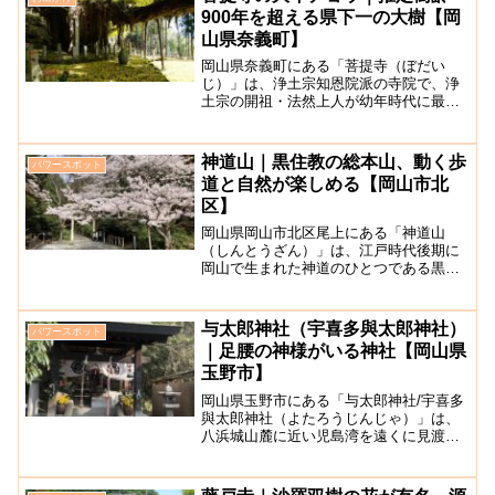
寺と豊原北島神社の両方をお...
900年を超える県下一の大樹【岡
山県奈義町】
岡山県奈義町にある「菩提寺（ぼだい
じ）」は、浄土宗知恩院派の寺院で、浄
土宗の開祖・法然上人が幼年時代に最初
に仏門の修業を行った寺として知られて
います。伊邪那岐命の神霊が鎮まってい
るという那岐山の中腹、標高650mのとこ
神道山｜黒住教の総本山、動く歩
パワースポット
ろにあります。境内にそ...
道と自然が楽しめる【岡山市北
区】
岡山県岡山市北区尾上にある「神道山
（しんとうざん）」は、江戸時代後期に
岡山で生まれた神道のひとつである黒住
教本部の総本山で、春は約600本の桜、5
～6月にはツツジやサツキが咲きほこり、
秋には紅葉を楽しめる自然豊かな山で
与太郎神社（宇喜多與太郎神社）
パワースポット
す。信者以外の方々も見...
｜足腰の神様がいる神社【岡山県
玉野市】
岡山県玉野市にある「与太郎神社/宇喜多
與太郎神社（よたろうじんじゃ）」は、
八浜城山麓に近い児島湾を遠くに見渡せ
る県道405号線沿いに位置する、足腰の神
様として崇敬を集めていて今なお多くの
参拝者が訪れている神社です。神社に祀