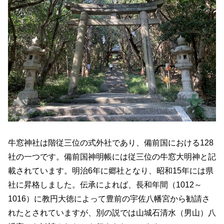
牛窓神社は階従三位の式外社であり、備前国における128
社の一つです。備前国神明帳には従三位の牛窓大明神と記
載されています。明治6年に郷社となり、昭和15年には県
社に昇格しました。伝承によれば、長和年間（1012～
1016）に教円大徳によって豊前の宇佐八幡宮から勧請さ
れたとされていますが、別の説では山城石清水（男山）八