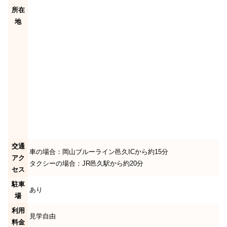
所在
地
交通
車の場合：岡山ブルーライン邑久ICから約15分
アク
タクシーの場合：JR邑久駅から約20分
セス
駐車
あり
場
利用
見学自由
料金