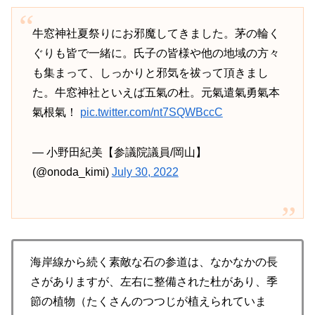
牛窓神社夏祭りにお邪魔してきました。茅の輪く
ぐりも皆で一緒に。氏子の皆様や他の地域の方々
も集まって、しっかりと邪気を祓って頂きまし
た。牛窓神社といえば五氣の杜。元氣遣氣勇氣本
氣根氣！
pic.twitter.com/nt7SQWBccC
— 小野田紀美【参議院議員/岡山】
(@onoda_kimi)
July 30, 2022
海岸線から続く素敵な石の参道は、なかなかの長
さがありますが、左右に整備された杜があり、季
節の植物（たくさんのつつじが植えられていま