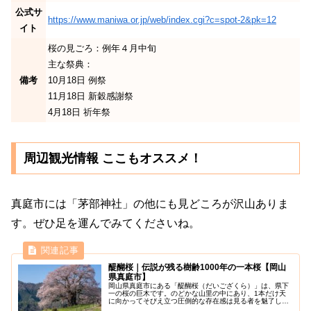
公式サ
https://www.maniwa.or.jp/web/index.cgi?c=spot-2&pk=12
イト
桜の見ごろ：例年４月中旬
主な祭典：
備考
10月18日 例祭
11月18日 新穀感謝祭
4月18日 祈年祭
周辺観光情報 ここもオススメ！
真庭市には「茅部神社」の他にも見どころが沢山ありま
す。ぜひ足を運んでみてくださいね。
醍醐桜｜伝説が残る樹齢1000年の一本桜【岡山
県真庭市】
岡山県真庭市にある「醍醐桜（だいござくら）」は、県下
一の桜の巨木です。のどかな山里の中にあり、1本だけ天
に向かってそびえ立つ圧倒的な存在感は見る者を魅了して
続けています。根本周囲9.2ｍ、枝張り東西南北20ｍ、樹