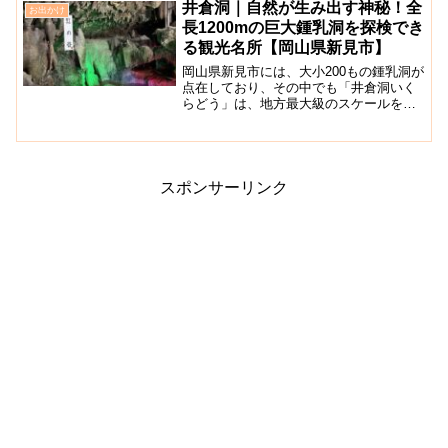
木々たちに囲まれたとても神秘的な雰囲
井倉洞｜自然が生み出す神秘！全
お出かけ
気を持つ神社で、桃太郎伝...
長1200mの巨大鍾乳洞を探検でき
る観光名所【岡山県新見市】
岡山県新見市には、大小200もの鍾乳洞が
点在しており、その中でも「井倉洞いく
らどう」は、地方最大級のスケールを誇
る岡山県指定天然記念物です。岡山県高
梁川上流県立自然公園にも指定されてい
る井倉洞は、 高梁川沿いにそそり立つ直
立240mの絶壁に...
スポンサーリンク