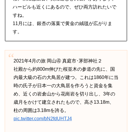
ハービルも近くにあるので、ぜひ両方訪れたいで
すね。
11月には、銀杏の落葉で黄金の絨毯が広がりま
す。
2021年4月の旅 岡山④ 真庭市･茅部神社２
社殿から約800m伸びた桜並木の参道の先に、国
内最大級の石の大鳥居が建つ。これは1860年に当
時の氏子が日本一の大鳥居を作ろうと資金を集
め、近くの岩倉山から花崗岩を切り出し、3年の
歳月をかけて建立されたもので、高さ13.18m、
柱の周囲は3.18mを誇る。
pic.twitter.com/bN2fdUHTJ4