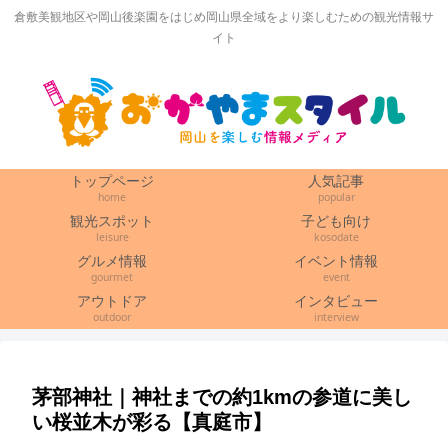
倉敷美観地区や岡山後楽園をはじめ岡山県全域をより楽しむための観光情報サ
イト
トップページ
人気記事
home
popular
観光スポット
子ども向け
leisure
kosodate
グルメ情報
イベント情報
gourmet
event
アウトドア
インタビュー
outdoor
interview
茅部神社｜神社までの約1kmの参道に美し
い桜並木が彩る【真庭市】