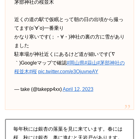
茅部神社の桜並木
近くの道の駅で仮眠とって朝の日の出頃から撮っ
てます(о´∀`о)一番乗り
かなり寒いです(；・∀・)神社の裏の方に雪があり
ました
駐車場が神社近くにあるけど道が細いです(´∇
｀)Googleマップで確認
#岡山県
#蒜山
#茅部神社の
桜並木
#桜
pic.twitter.com/e3OjuvneAY
— take (@takepp4xx)
April 12, 2023
毎年秋には銀杏の落葉を見に来ています。春には
桜、秋には銀杏、奥に進むと天岩戸があります。