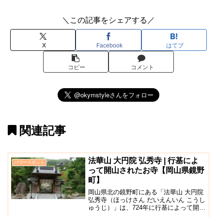
＼この記事をシェアする／
X
Facebook
はてブ
コピー
コメント
関連記事
法華山 大円院 弘秀寺 | 行基によ
パワースポット
って開山されたお寺【岡山県鏡野
町】
岡山県北の鏡野町にある「法華山 大円院
弘秀寺（ほっけさん だいえんいん こうし
ゅうじ）」は、724年に行基によって開山
されたと言われている歴史のあるお寺で