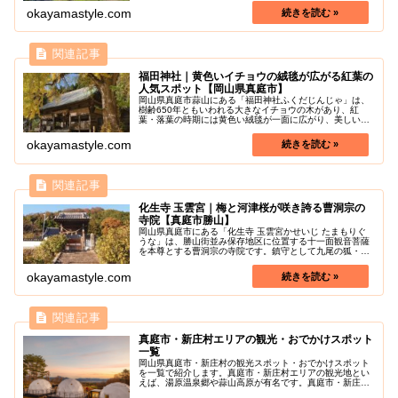
高18ｍ、種類はアズマヒガン...
okayamastyle.com
福田神社｜黄色いイチョウの絨毯が広がる紅葉の
人気スポット【岡山県真庭市】
岡山県真庭市蒜山にある「福田神社ふくだじんじゃ」は、
樹齢650年ともいわれる大きなイチョウの木があり、紅
葉・落葉の時期には黄色い絨毯が一面に広がり、美しい景
色を見ることができる蒜山では有名な神社です。御神木ら
しい巨大な杉の木も見ごたえがあり...
okayamastyle.com
化生寺 玉雲宮｜梅と河津桜が咲き誇る曹洞宗の
寺院【真庭市勝山】
岡山県真庭市にある「化生寺 玉雲宮かせいじ たまもりぐ
うな」は、勝山街並み保存地区に位置する十一面観音菩薩
を本尊とする曹洞宗の寺院です。鎮守として九尾の狐・玉
藻前伝説の殺生石が祀られています。中国勝山駅前の坂道
をまっすぐ登った場所にあり、立...
okayamastyle.com
真庭市・新庄村エリアの観光・おでかけスポット
一覧
岡山県真庭市・新庄村の観光スポット・おでかけスポット
を一覧で紹介します。真庭市・新庄村エリアの観光地とい
えば、湯原温泉郷や蒜山高原が有名です。真庭市・新庄村
の色々な魅力を探しに行きましょう！