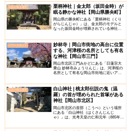
いう名称で親しまれています。嫁いらず
栗柄神社｜金太郎（坂田金時）が
伝説が残る場所
観音の名前の由来は「...
眠る静かな神社【岡山県勝央町】
岡山県の勝央町にある「栗柄神社（くり
がらじんじゃ）」は、金太郎のモデルと
なった坂田金時が埋葬されている神社と
言われています。岡山県と言えば桃太郎
伝説が有名ですが、実は金太郎伝説もあ
ります。昔話で知られている金太郎のモ
妙林寺｜岡山市街地の高台に位置
パワースポット
デルは、源頼光の四天王と...
する、河津桜の名所としても有名
な神社【岡山市三門】
岡山市北区三門みかどにある「日蓮宗大
乗山 妙林寺みょうりんじ」は、河津桜の
名所として有名な岡山市街地に近いアク
セスの良い立派なお寺です。こちらの寺
院は、岡山駅から車で5分ほどの街中に立
地しているためアクセスに富んでいるこ
白山神社 | 桃太郎伝説の鬼（温
伝説が残る場所
とも講じ、多くのお堂...
羅）の首が埋められた首塚がある
神社【岡山市北区】
岡山市北区の首部（こうべ）という場所
にある「白山神社（はくさんじんじ
ゃ）」は、光考天皇の仁和元年（885年）
に石川県にある加賀国の白山比咩神社の
御分霊として建てられた神社です。高い