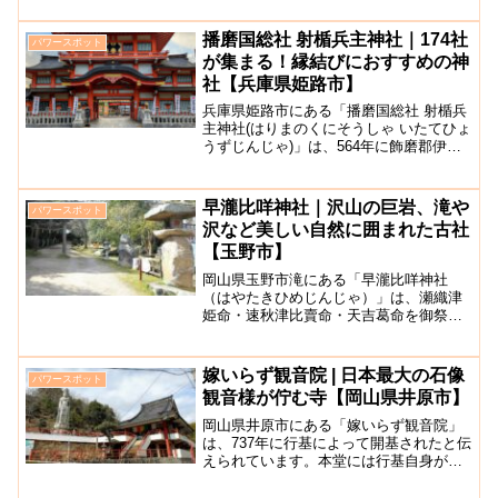
す。元々、法華山大円寺と現在の奥の院
は天楽山弘秀寺といったように名前が異
播磨国総社 射楯兵主神社｜174社
パワースポット
なっていまし...
が集まる！縁結びにおすすめの神
社【兵庫県姫路市】
兵庫県姫路市にある「播磨国総社 射楯兵
主神社(はりまのくにそうしゃ いたてひょ
うずじんじゃ)」は、564年に飾磨郡伊和
里水尾山(現在の姫路市山野井町)に兵主大
神(大国主神)をお祀りしたのが始まりとさ
れており、1400年以上の歴史を誇りま
早瀧比咩神社｜沢山の巨岩、滝や
パワースポット
す。...
沢など美しい自然に囲まれた古社
【玉野市】
岡山県玉野市滝にある「早瀧比咩神社
（はやたきひめじんじゃ）」は、瀬織津
姫命・速秋津比賣命・天吉葛命を御祭神
とする神社です。創建の時期ははっきり
わかっていませんが、備前国内式外105社
の1つに含まれていますので、相当昔から
嫁いらず観音院 | 日本最大の石像
パワースポット
存在した神社だと思わ...
観音様が佇む寺【岡山県井原市】
岡山県井原市にある「嫁いらず観音院」
は、737年に行基によって開基されたと伝
えられています。本堂には行基自身が作
った十一面観音が本尊として祀られてい
ます。地域の人々には「樋の尻観音」と