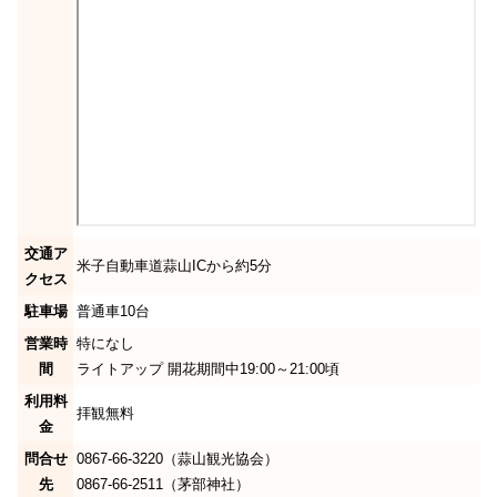
交通ア
米子自動車道蒜山ICから約5分
クセス
駐車場
普通車10台
営業時
特になし
間
ライトアップ 開花期間中19:00～21:00頃
利用料
拝観無料
金
問合せ
0867-66-3220（蒜山観光協会）
先
0867-66-2511（茅部神社）