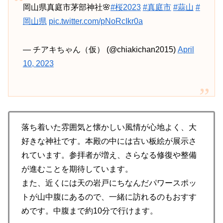
岡山県真庭市茅部神社🌸
#桜2023
#真庭市
#蒜山
#
岡山県
pic.twitter.com/pNoRcIkr0a
— チアキちゃん（仮） (@chiakichan2015)
April
10, 2023
落ち着いた雰囲気と懐かしい風情が心地よく、大
好きな神社です。本殿の中には古い板絵が展示さ
れています。参拝者が増え、さらなる修復や整備
が進むことを期待しています。
また、近くには天の岩戸にちなんだパワースポッ
トが山中腹にあるので、一緒に訪れるのもおすす
めです。中腹まで約10分で行けます。