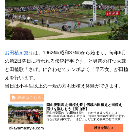
お田植え祭り
は、1962年(昭和37年)から始まり、毎年6月
の第2日曜日に行われる伝統行事です。と男衆の打つ太鼓
と田植歌「さげ」に合わせてテンポよく「早乙女」が田植
えを行います。
当日は小学生以上の一般の方も田植え体験ができます。
岡山後楽園 お田植え祭｜伝統の田植えと田植え
踊りを楽しもう【岡山市】
岡山後楽園の「お田植え祭り（おたうえまつり）」は、
1962年(昭和37年)から始まり、毎年6月の第2日曜日に行わ
れる伝統行事です。「さげ」と呼ばれる男衆の打つ太鼓と
田植歌に合わせて「早乙女」がテンポよく田植えを行いま
す。当日は小学生以上の一...
okayamastyle.com