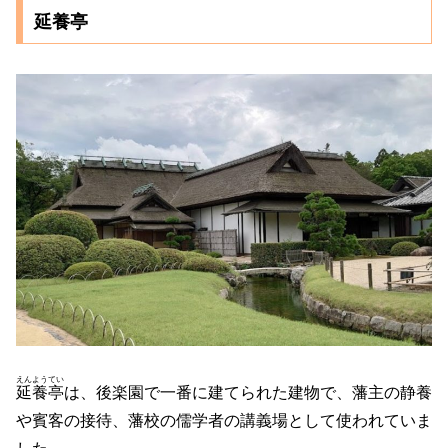
延養亭
えんようてい
延養亭
は、後楽園で一番に建てられた建物で、藩主の静養
や賓客の接待、藩校の儒学者の講義場として使われていま