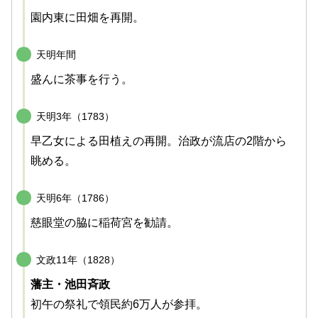
園内東に田畑を再開。
天明年間
盛んに茶事を行う。
天明3年（1783）
早乙女による田植えの再開。治政が流店の2階から
眺める。
天明6年（1786）
慈眼堂の脇に稲荷宮を勧請。
文政11年（1828）
藩主・池田斉政
初午の祭礼で領民約6万人が参拝。