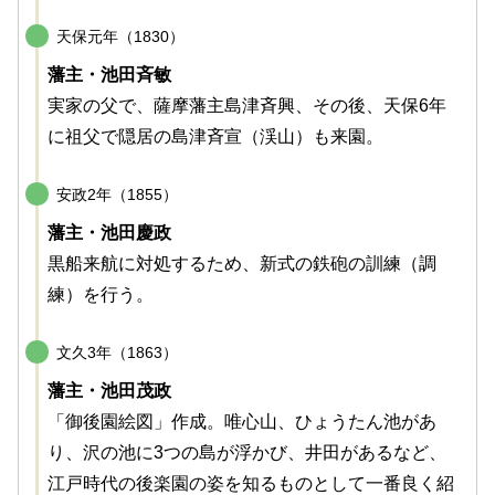
天保元年（1830）
藩主・池田斉敏
実家の父で、薩摩藩主島津斉興、その後、天保6年
に祖父で隠居の島津斉宣（渓山）も来園。
安政2年（1855）
藩主・池田慶政
黒船来航に対処するため、新式の鉄砲の訓練（調
練）を行う。
文久3年（1863）
藩主・池田茂政
「御後園絵図」作成。唯心山、ひょうたん池があ
り、沢の池に3つの島が浮かび、井田があるなど、
江戸時代の後楽園の姿を知るものとして一番良く紹