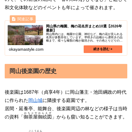
和文化体験などのイベントも年によって催されます。
岡山県の梅園、梅の花名所まとめ10選【2026年
最新】
岡山県内には、梅園や公園、神社など、梅の花が見られる
名所が多数存在しています。早咲きの品種から遅咲きの品
種まで、様々な種類の梅が栽培され、その色とりどりの花
が美しい光景を作り出しています。梅の花が見頃を迎える
時期は、毎年2月下旬から3月上旬...
okayamastyle.com
岡山後楽園の歴史
後楽園は1687年（貞享4年）に岡山藩主・池田綱政の時代
に作られた
岡山城
に隣接する庭園です。
居間・延養亭、能舞台、後楽園周辺の林などの様子は当時
おちゃやおんえず
の資料「
御茶屋御絵図
」からも窺い知ることができます。
ごこうえん