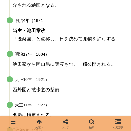
介される絵図となる。
明治4年（1871）
当主・池田章政
「後楽園」と改称し、日を決めて見物を許可する。
明治17年（1884）
池田家から岡山県に譲渡され、一般公開される。
大正10年（1921）
西外園と散歩道の整備。
大正11年（1922）
名勝に指定される。
メニュー
先頭へ
シェア
検索
人気記事
昭和9年（1934）