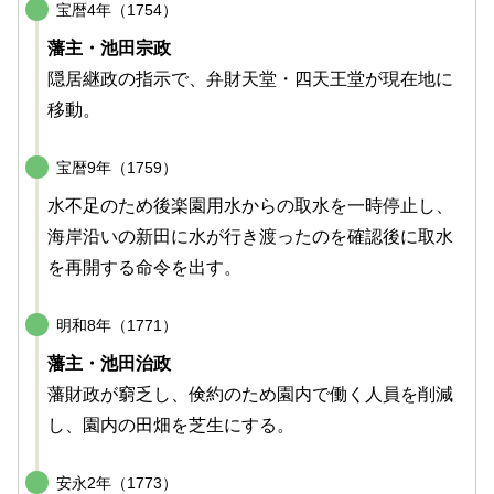
宝暦4年（1754）
藩主・池田宗政
隠居継政の指示で、弁財天堂・四天王堂が現在地に
移動。
宝暦9年（1759）
水不足のため後楽園用水からの取水を一時停止し、
海岸沿いの新田に水が行き渡ったのを確認後に取水
を再開する命令を出す。
明和8年（1771）
藩主・池田治政
藩財政が窮乏し、倹約のため園内で働く人員を削減
し、園内の田畑を芝生にする。
安永2年（1773）