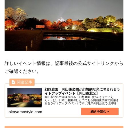
詳しいイベント情報は、記事最後の公式サイトリンクから
ご確認ください。
幻想庭園｜岡山後楽園が幻想的な光に包まれるラ
イトアップイベント【岡山市北区】
岡山市北区で開催される「幻想庭園（げんそうていえ
ん）」は、日本三名園のひとつである岡山後楽園で開催さ
れるライトアップイベントです。対岸の岡山城では烏城灯
源郷とともに、春・夏・秋の3回、期間限定で同時開催さ
れています。春には、園内を咲き誇る満...
okayamastyle.com