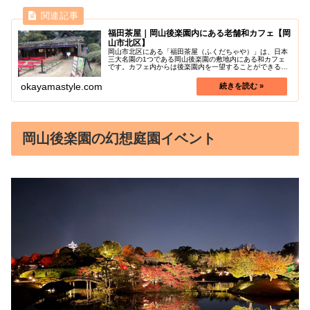
福田茶屋｜岡山後楽園内にある老舗和カフェ【岡
山市北区】
岡山市北区にある「福田茶屋（ふくだちゃや）」は、日本
三大名園の1つである岡山後楽園の敷地内にある和カフェ
です。カフェ内からは後楽園内を一望することができるほ
か、隣りにある茶畑や岡山城、唯心山まで見渡すことがで
きてとても開放的。メニューは、抹...
okayamastyle.com
岡山後楽園の幻想庭園イベント