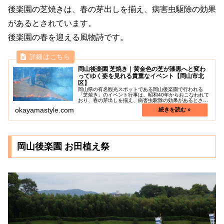
後楽園の芝焼きは、春の芽出しを揃え、病害虫駆除の効果
があるとされています。
後楽園の春を迎える風物詩です。
岡山後楽園 芝焼き｜黄金色の芝が漆黒へと変わ
ってゆく姿を見れる貴重なイベント【岡山市北
区】
岡山県の有名観光スポットである岡山後楽園で行われる
「芝焼き」のイベント行事は、昭和40年からおこなわれて
おり、春の芽出しを揃え、病害虫駆除の効果があるとされ
ています。真っ黒な芝を見られるのは、芝焼きイベント直
okayamastyle.com
後だけの限られた期間しか見ること...
岡山後楽園 お田植え祭