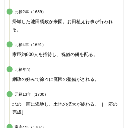
元禄2年（1689）
帰城した池田綱政が来園。お田植え行事が行われ
る。
元禄4年（1691）
家臣約800人を招待し、祝儀の餅を配る。
元禄年間
綱政の好みで徐々に庭園の整備がされる。
元禄13年（1700）
北の一画に添地し、土地の拡大が終わる。［一応の
完成］
宝永4年（1707）