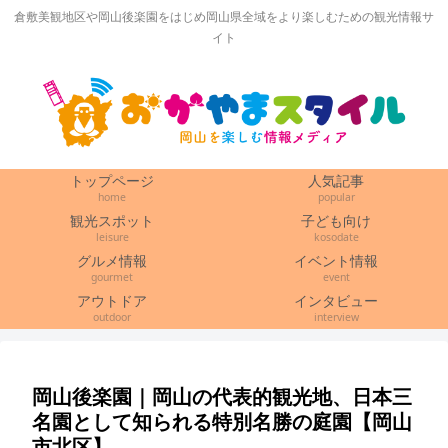
倉敷美観地区や岡山後楽園をはじめ岡山県全域をより楽しむための観光情報サ
イト
トップページ
人気記事
home
popular
観光スポット
子ども向け
leisure
kosodate
グルメ情報
イベント情報
gourmet
event
アウトドア
インタビュー
outdoor
interview
岡山後楽園｜岡山の代表的観光地、日本三
名園として知られる特別名勝の庭園【岡山
市北区】