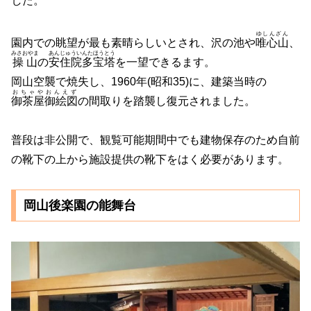
した。
ゆしんざん
園内での眺望が最も素晴らしいとされ、沢の池や
唯心山
、
みさおやま
あんじゅういんたほうとう
操山
の
安住院多宝塔
を一望できるます。
岡山空襲で焼失し、1960年(昭和35)に、建築当時の
おちゃやおんえず
御茶屋御絵図
の間取りを踏襲し復元されました。
普段は非公開で、観覧可能期間中でも建物保存のため自前
の靴下の上から施設提供の靴下をはく必要があります。
岡山後楽園の能舞台