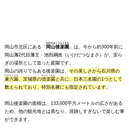
おかやまこうらくえん
岡山市北区にある「
岡山後楽園
」は、今から約300年前に
岡山藩2代目藩主・池田綱政（いけだつなまさ）が、安ら
ぎの場所として造った庭園です。
岡山の誇りでもある後楽園は、
その美しさから石川県の
けんろくえん
かいらくえん
兼六園
、茨城県の
偕楽園
と共に、日本三名園の1つとして
数えられており、特別名勝にも指定されています
。
岡山後楽園の面積は、133,000平方メートルの広さがある
ため、他の観光地とは異なり、混雑しすぎないで楽しむ事
ができます。