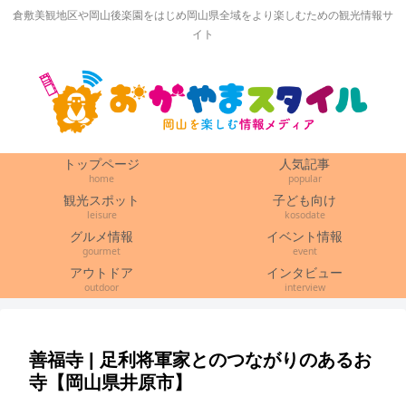
倉敷美観地区や岡山後楽園をはじめ岡山県全域をより楽しむための観光情報サ
イト
トップページ
人気記事
home
popular
観光スポット
子ども向け
leisure
kosodate
グルメ情報
イベント情報
gourmet
event
アウトドア
インタビュー
outdoor
interview
善福寺 | 足利将軍家とのつながりのあるお
寺【岡山県井原市】