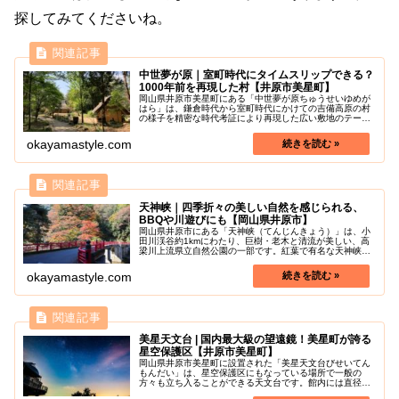
探してみてくださいね。
中世夢が原｜室町時代にタイムスリップできる？
1000年前を再現した村【井原市美星町】
岡山県井原市美星町にある「中世夢が原ちゅうせいゆめが
はら」は、鎌倉時代から室町時代にかけての吉備高原の村
の様子を精密な時代考証により再現した広い敷地のテーマ
パークです。地形を生かした敷地の中に、農家や山城、三
斎市、屋敷、城主の館などが点在し...
okayamastyle.com
天神峡｜四季折々の美しい自然を感じられる、
BBQや川遊びにも【岡山県井原市】
岡山県井原市にある「天神峡（てんじんきょう）」は、小
田川渓谷約1kmにわたり、巨樹・老木と清流が美しい、高
梁川上流県立自然公園の一部です。紅葉で有名な天神峡で
すが、四季折々の美しい自然の変化を見せてくれます。川
遊びをはじめ遊歩道（中村川砂防...
okayamastyle.com
美星天文台 | 国内最大級の望遠鏡！美星町が誇る
星空保護区【井原市美星町】
岡山県井原市美星町に設置された「美星天文台びせいてん
もんだい」は、星空保護区にもなっている場所で一般の
方々も立ち入ることができる天文台です。館内には直径
101㎝の望遠鏡が設置されており、これは国内最大級で