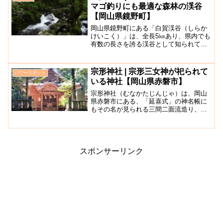
一望でき本当に格別な光景で...
マゴ釣りにも最適な森林の渓谷
【岡山県鏡野町】
岡山県鏡野町にある「白賀渓谷（しらか
けいこく）」は、全長5㎞あり、県内でも
有数の長さを誇る渓谷として知られてい
ます。アマゴ（ヒラメ）の渓流釣りスポ
ットとしても人気があります。透明度の
高い岡山県内有数の美しい水が流れ、新
宗形神社 | 宗形三女神が祀られて
パワースポット
緑や紅葉など美しい木々...
いる神社【岡山県赤磐市】
宗形神社（むなかたじんじゃ）は、岡山
県赤磐市にある、「延喜式」の神名帳に
もその名が見られる三間二面流造り、絵
皮葺の古い神社です。岡山の戦国大名で
あった浦上宗景によって再興されたとい
われており、祭神として旧赤坂郡式内社
のひとつ、宗形三女神を祀...
スポンサーリンク