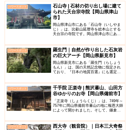
石山寺 | 石材の切り出し場に建て
パワースポット
られた天台宗寺院【岡山県津山
市】
岡山県津山市にある「石山寺（いしやま
じ）」は、比叡山延暦寺を総本山とする
天台宗の寺院です。岡山県津山市にある
寺院で本尊は摩利支天が祀られていま
す。現在は庶民の祈願所ともなっていま
す。「石山寺」の名前の由来は、この寺
羅生門｜自然が作り出した石灰岩
パワースポット
がある山は「石山」と呼ばれ...
の巨大アーチ【岡山県新見市】
岡山県新見市にある「羅生門（らしょう
もん）」は、国の天然記念物に指定され
ており、『日本の地質百選』にも選定さ
れています。近くには井倉洞がありま
す。古い鍾乳洞が一部を残して陥没し、
高さ約40mの石灰岩の巨大アーチとして
千手院 正楽寺 | 熊沢蕃山、山田方
パワースポット
残っています。洞口から吹...
谷ゆかりのお寺【岡山県備前市】
「正楽寺（しょうらくじ）」は、749年～
757年に岡山県備前市蕃山の地に報恩大師
によって開かれました。そして、鎌倉時
代に信賢上人がこの地に建立したとされ
ています。宗派は真言宗のお寺で、中国
観音霊場第３番札所にもなっています。
西大寺（観音院）｜日本三大奇祭
パワースポット
その後も岡山藩主...