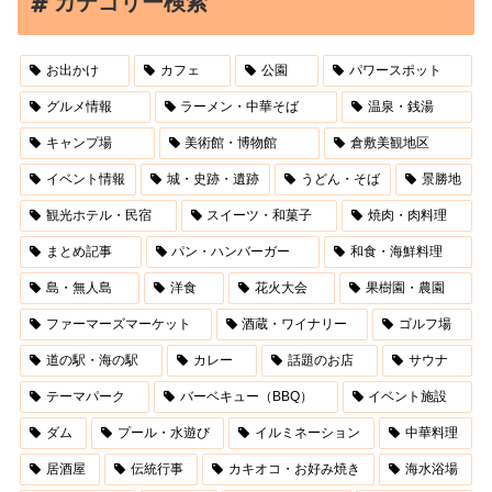
カテゴリー検索
お出かけ
カフェ
公園
パワースポット
グルメ情報
ラーメン・中華そば
温泉・銭湯
キャンプ場
美術館・博物館
倉敷美観地区
イベント情報
城・史跡・遺跡
うどん・そば
景勝地
観光ホテル・民宿
スイーツ・和菓子
焼肉・肉料理
まとめ記事
パン・ハンバーガー
和食・海鮮料理
島・無人島
洋食
花火大会
果樹園・農園
ファーマーズマーケット
酒蔵・ワイナリー
ゴルフ場
道の駅・海の駅
カレー
話題のお店
サウナ
テーマパーク
バーベキュー（BBQ）
イベント施設
ダム
プール・水遊び
イルミネーション
中華料理
居酒屋
伝統行事
カキオコ・お好み焼き
海水浴場