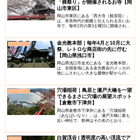
「裸祭り」が開催されるお寺【岡
山市東区】
岡山市東区にある「西大寺（観音院）」
は、奈良時代の創建と伝えられる古いお
寺で、毎年2月の第3土曜日に開催される
「裸祭り（西大寺会陽）」は、日本三大
奇祭として全国的にも有名です。吉井川
沿いに開けた西大寺地区は、観音院の門
金光教本部｜毎年4月と10月に大
パワースポット
前町として発展していき...
祭、レトロな商店街の先に佇む
【岡山県浅口市】
岡山県浅口市金光にある「金光教本部」
は、全国各地にある金光教会のメッカの
地にふさわしい大きな建物が駅からの商
店街を抜けた場所にそびえます。毎年4月
と10月には大祭が行われ、全国各地から
多くの参拝者が訪れます。金光駅から徒
穴場稲荷｜鳥居と瀬戸大橋を一望
パワースポット
歩約5分とアクセスも...
できるまさに穴場の展望スポット
【倉敷市下津井】
岡山県倉敷市下津井にある「穴場稲荷
（あなばいなり）」は、瀬戸大橋に最も
近い神社で、祭神はその名のとおり、穴
場稲荷大明神です。頂上まで行くのにな
かなかの段差の階段が続きますが、登り
切った後の景色は瀬戸内海と瀬戸大橋が
白賀渓谷 | 透明度の高い渓流でア
お出かけ