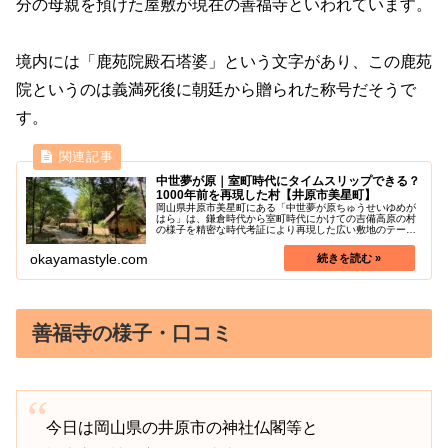
分の母親を預けた屋敷が現在の善福寺といわれています。
境内には「鹿苑院殿石塔婆」という文字があり、この鹿苑
院というのは義満死後に朝廷から贈られた称号だそうで
す。
中世夢が原｜室町時代にタイムスリップできる？
1000年前を再現した村【井原市美星町】
岡山県井原市美星町にある「中世夢が原ちゅうせいゆめが
はら」は、鎌倉時代から室町時代にかけての吉備高原の村
の様子を精密な時代考証により再現した広い敷地のテーマ
パークです。地形を生かした敷地の中に、農家や山城、三
斎市、屋敷、城主の館などが点在し...
okayamastyle.com
善福寺の様子・口コミ
今日は岡山県の井原市の神社仏閣等と