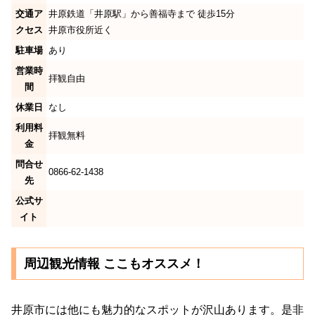
交通ア
井原鉄道「井原駅」から善福寺まで 徒歩15分
クセス
井原市役所近く
駐車場
あり
営業時
拝観自由
間
休業日
なし
利用料
拝観無料
金
問合せ
0866-62-1438
先
公式サ
イト
周辺観光情報 ここもオススメ！
井原市には他にも魅力的なスポットが沢山あります。是非