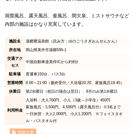
洞窟風呂、露天風呂、釜風呂、間欠泉、ミストサウナなど
内部の施設はかなり充実しています。
施設名
湯郷鷺温泉館（読み方：ゆのごうさぎおんせんかん）
所在地
岡山県美作市湯郷595-1
交通アク
中国自動車道美作ICから約8分
セス
駐車場
普通車150台、バス3台
営業時間
8:00～21:00（最終受付／大浴場20:20、家族風呂19:45）
休業日
第2水曜日（祝日の場合は翌日）、8月のみ第1水曜日
入浴料：大人700円、小人（3歳～小学生）450円
家族風呂：3,500円、4,500円（露天風呂付）※3名まで
利用料金
一日休憩：大人2,000円、小人1,200円 ※フェイスタオ
ル・バスタオル付