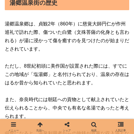
湯郷温泉街の歴史
湯郷温泉郷は、貞観2年（860年）に慈覚大師円仁が作州
巡礼で訪れた際、傷ついた白鷺（文殊菩薩の化身とも言わ
れる）が湯に浸かって傷を癒すのを見つけたのが始まりだ
とされています。
ただし、8世紀初頭に美作国が設置された際には、すでに
この地域が「塩湯郷」と名付けられており、温泉の存在は
はるか昔から知られていたと思われます。
また、奈良時代には朝廷への貢物として献上されていたと
伝えられることから、中央でも有名な名湯であったと考え
られます。
メニュー
先頭へ
シェア
検索
人気記事
中世になると、温泉利用者からの旅銭が貴重な収入源とな