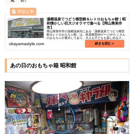
先
館）
湯郷温泉てつどう模型館＆レトロおもちゃ館｜昭
和懐かしい巨大ジオラマで遊べる【岡山県美作
市】
岡山県美作市の湯郷温泉街にある「湯郷温泉てつどう模型
館＆レトロおもちゃ館」は、鉄道模型(Nゲージ)やたくさん
のおもちゃが展示してあり、大人も子どもも楽しめるスポ
ットです。鉄道模型(Nゲージ)で再現した、どこか懐かしい
okayamastyle.com
風景を巨大ジオラマで展示...
あの日のおもちゃ箱 昭和館