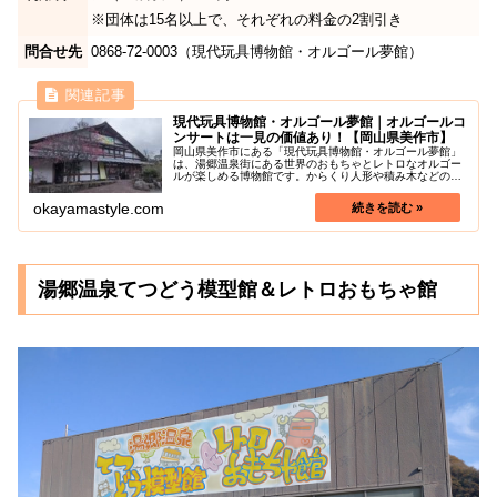
※団体は15名以上で、それぞれの料金の2割引き
問合せ先
0868-72-0003（現代玩具博物館・オルゴール夢館）
現代玩具博物館・オルゴール夢館｜オルゴールコ
ンサートは一見の価値あり！【岡山県美作市】
岡山県美作市にある「現代玩具博物館・オルゴール夢館」
は、湯郷温泉街にある世界のおもちゃとレトロなオルゴー
ルが楽しめる博物館です。からくり人形や積み木などの海
外の木製玩具約600点とオルゴールの名機をはじめとする
アンティークオルゴール約30点...
okayamastyle.com
湯郷温泉てつどう模型館＆レトロおもちゃ館