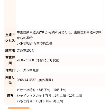
中国自動車道美作ICから約20分または、山陽自動車道和気IC
交通ア
から約30分
クセス
JR林野駅から車で約20分
駐車場
普通車100台
営業時
9:00～16:00（季節により変動）
間
休業日
シーズン中無休
問合せ
0868-74-3887（美作農園）
先
ピオーネ狩り：8月下旬～10月上旬
備考
シャインマスカット狩り：9月上旬～10月上旬
いちご狩り：12月下旬～6月上旬