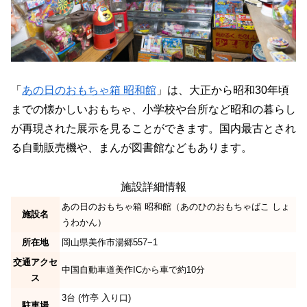
「
あの日のおもちゃ箱 昭和館
」は、大正から昭和30年頃
までの懐かしいおもちゃ、小学校や台所など昭和の暮らし
が再現された展示を見ることができます。国内最古とされ
る自動販売機や、まんが図書館などもあります。
施設詳細情報
あの日のおもちゃ箱 昭和館（あのひのおもちゃばこ しょ
施設名
うわかん）
所在地
岡山県美作市湯郷557−1
交通アクセ
中国自動車道美作ICから車で約10分
ス
3台 (竹亭 入り口)
駐車場