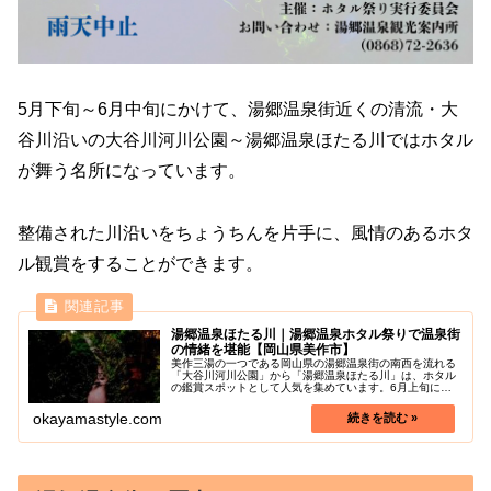
5月下旬～6月中旬にかけて、湯郷温泉街近くの清流・大
谷川沿いの大谷川河川公園～湯郷温泉ほたる川ではホタル
が舞う名所になっています。
整備された川沿いをちょうちんを片手に、風情のあるホタ
ル観賞をすることができます。
湯郷温泉ほたる川｜湯郷温泉ホタル祭りで温泉街
の情緒を堪能【岡山県美作市】
美作三湯の一つである岡山県の湯郷温泉街の南西を流れる
「大谷川河川公園」から「湯郷温泉ほたる川」は、ホタル
の鑑賞スポットとして人気を集めています。6月上旬には
「湯郷温泉ホタル祭り」が開催され、大谷川に飛び交うホ
タルと温泉情緒を堪能できます。大...
okayamastyle.com