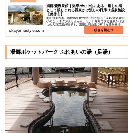
湯郷 鷺温泉館｜温泉街の中心にある、癒しの湯
として親しまれる源泉かけ流しの日帰り温泉施設
【美作市】
岡山県美作市、湯郷温泉郷の中心部にある「湯郷 鷺温泉館
ゆのごう さぎおんせんかん」は、日帰りできる源泉かけ流
しの人気温泉施設です。湯郷は岡山県で有名な美作三湯の
うちの一つで、その中心に位置するのが湯郷鷺温泉館で
okayamastyle.com
す。1200年以上の歴史を持つ...
湯郷ポケットパーク ふれあいの湯（足湯）