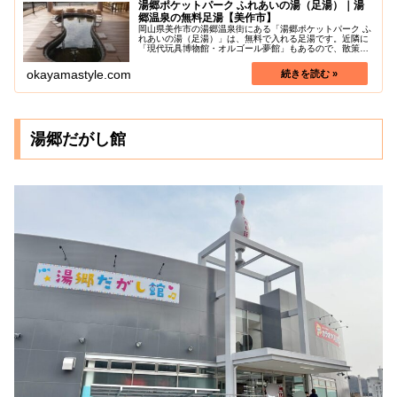
湯郷ポケットパーク ふれあいの湯（足湯）｜湯
郷温泉の無料足湯【美作市】
岡山県美作市の湯郷温泉街にある「湯郷ポケットパーク ふ
れあいの湯（足湯）」は、無料で入れる足湯です。近隣に
「現代玩具博物館・オルゴール夢館」もあるので、散策コ
ースに取り入れるのもおすすめです♪足湯の湯舟のデザイン
は、美作の巨人の伝説「三歩（...
okayamastyle.com
湯郷だがし館