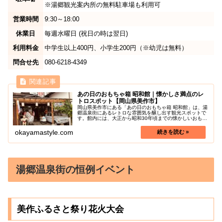
※湯郷観光案内所の無料駐車場も利用可
営業時間
9:30～18:00
休業日
毎週水曜日 (祝日の時は翌日)
利用料金
中学生以上400円、小学生200円（※幼児は無料）
問合せ先
080-6218-4349
あの日のおもちゃ箱 昭和館｜懐かしさ満点のレ
トロスポット【岡山県美作市】
岡山県美作市にある「あの日のおもちゃ箱 昭和館」は、湯
郷温泉街にあるレトロな雰囲気を醸し出す観光スポットで
す。館内には、大正から昭和30年頃までの懐かしいおもち
ゃ、小学校の教室や台所など昭和の暮らしが再現された展
示を見ることができます。国内...
okayamastyle.com
湯郷温泉街の恒例イベント
美作ふるさと祭り花火大会