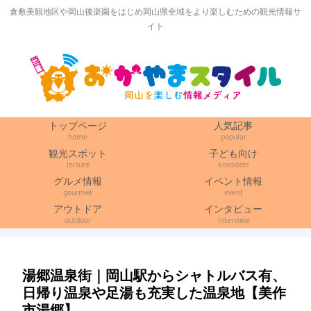
倉敷美観地区や岡山後楽園をはじめ岡山県全域をより楽しむための観光情報サ
イト
トップページ
人気記事
home
popular
観光スポット
子ども向け
leisure
kosodate
グルメ情報
イベント情報
gourmet
event
アウトドア
インタビュー
outdoor
interview
湯郷温泉街｜岡山駅からシャトルバス有、
日帰り温泉や足湯も充実した温泉地【美作
市湯郷】