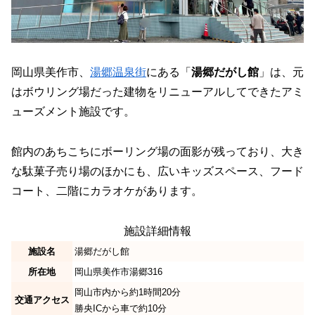
岡山県美作市、
湯郷温泉街
にある「
湯郷だがし館
」は、元
はボウリング場だった建物をリニューアルしてできたアミ
ューズメント施設です。
館内のあちこちにボーリング場の面影が残っており、大き
な駄菓子売り場のほかにも、広いキッズスペース、フード
コート、二階にカラオケがあります。
施設詳細情報
施設名
湯郷だがし館
所在地
岡山県美作市湯郷316
岡山市内から約1時間20分
交通アクセス
勝央ICから車で約10分