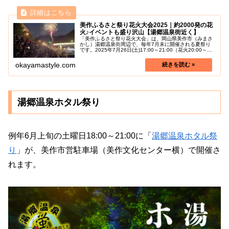
美作ふるさと祭り花火大会2025｜約2000発の花
火♪イベントも盛り沢山【湯郷温泉街近く】
「美作ふるさと祭り花火大会」は、岡山県美作市（みまさ
かし）湯郷温泉街周辺で、毎年7月末に開催される夏祭り
です。2025年7月26日(土)17:00～21:00（花火20:00～
21:00）開催決定！スターマインなどおよそ2000発の花火
が打...
okayamastyle.com
湯郷温泉ホタル祭り
例年6月上旬の土曜日18:00～21:00に「
湯郷温泉ホタル祭
り
」が、美作市営駐車場（美作文化センター横）で開催さ
れます。