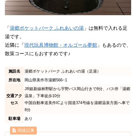
「
湯郷ポケットパーク ふれあいの湯
」は無料で入れる足
湯です。
近隣に「
現代玩具博物館・オルゴール夢館
」もあるので、
散策コースにもおすすめです♪
施設名
湯郷ポケットパーク ふれあいの湯（足湯）
所在地
岡山県美作市湯郷566−1
JR姫新線林野駅から宇野バス岡山行きで8分、バス停「湯郷
交通アク
温泉」下車徒歩10分
セス
中国自動車道美作ICより国道374号線を湯郷温泉方面へ車で
8分
駐車場
あり