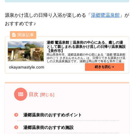
源泉かけ流しの日帰り入浴が楽しめる「
湯郷鷺温泉館
」が
おすすめです♪
湯郷 鷺温泉館｜温泉街の中心にある、癒しの湯
として親しまれる源泉かけ流しの日帰り温泉施設
【美作市】
岡山県美作市、湯郷温泉郷の中心部にある「湯郷 鷺温泉館
ゆのごう さぎおんせんかん」は、日帰りできる源泉かけ流
しの人気温泉施設です。湯郷は岡山県で有名な美作三湯の
うちの一つで、その中心に位置するのが湯郷鷺温泉館で
okayamastyle.com
す。1200年以上の歴史を持つ...
目次
湯郷温泉街のおすすめポイント
湯郷温泉街のおすすめ施設