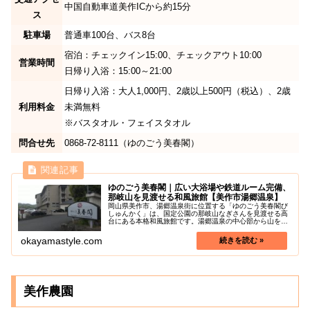
中国自動車道美作ICから約15分
ス
駐車場
普通車100台、バス8台
宿泊：チェックイン15:00、チェックアウト10:00
営業時間
日帰り入浴：15:00～21:00
日帰り入浴：大人1,000円、2歳以上500円（税込）、2歳
利用料金
未満無料
※バスタオル・フェイスタオル
問合せ先
0868-72-8111（ゆのごう美春閣）
ゆのごう美春閣｜広い大浴場や鉄道ルーム完備、
那岐山を見渡せる和風旅館【美作市湯郷温泉】
岡山県美作市、湯郷温泉街に位置する「ゆのごう美春閣び
しゅんかく」は、国定公園の那岐山なぎさんを見渡せる高
台にある本格和風旅館です。湯郷温泉の中心部から山を登
り湯郷石橋ゴルフ倶楽部の近くにあります。日帰り入浴も
可能な県北最大級の大浴場を有して...
okayamastyle.com
美作農園