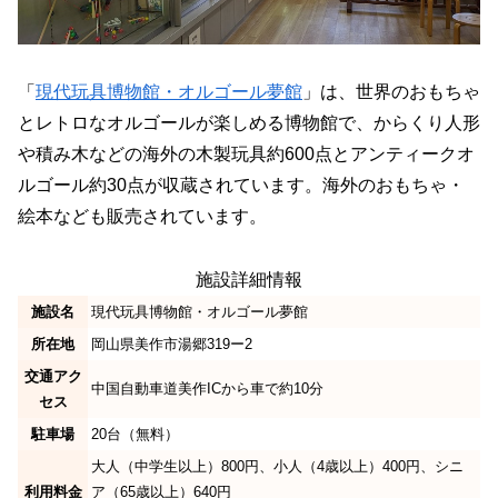
「
現代玩具博物館・オルゴール夢館
」は、世界のおもちゃ
とレトロなオルゴールが楽しめる博物館で、からくり人形
や積み木などの海外の木製玩具約600点とアンティークオ
ルゴール約30点が収蔵されています。海外のおもちゃ・
絵本なども販売されています。
施設詳細情報
施設名
現代玩具博物館・オルゴール夢館
所在地
岡山県美作市湯郷319ー2
交通アク
中国自動車道美作ICから車で約10分
セス
駐車場
20台（無料）
大人（中学生以上）800円、小人（4歳以上）400円、シニ
利用料金
ア（65歳以上）640円