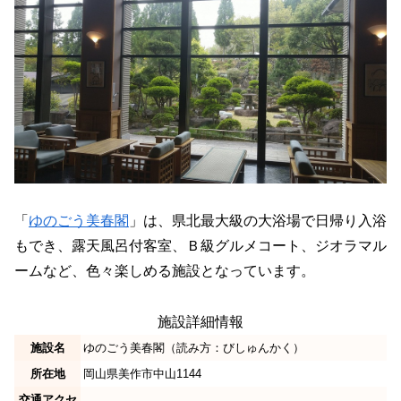
「
ゆのごう美春閣
」は、県北最大級の大浴場で日帰り入浴
もでき、露天風呂付客室、Ｂ級グルメコート、ジオラマル
ームなど、色々楽しめる施設となっています。
施設詳細情報
施設名
ゆのごう美春閣（読み方：びしゅんかく）
所在地
岡山県美作市中山1144
交通アクセ