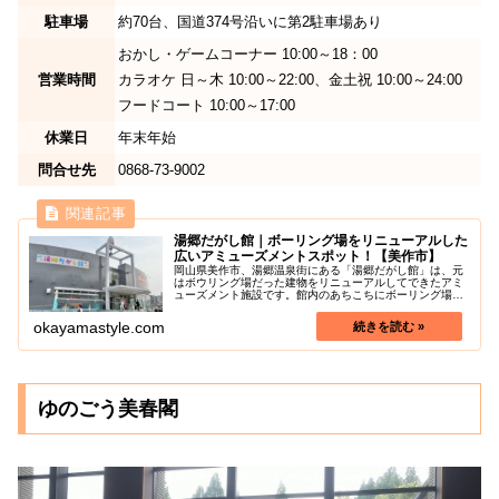
駐車場
約7
0台、国道374号沿いに第2駐車場あり
おかし・ゲームコーナー 10:00～18：00
営業時間
カラオケ 日～木 10:00～22:00、金土祝 10:00～24:00
フードコート 10:00～17:00
休業日
年末年始
問合せ先
0868-73-9002
湯郷だがし館｜ボーリング場をリニューアルした
広いアミューズメントスポット！【美作市】
岡山県美作市、湯郷温泉街にある「湯郷だがし館」は、元
はボウリング場だった建物をリニューアルしてできたアミ
ューズメント施設です。館内のあちこちにボーリング場の
面影が残っており、大きな駄菓子売り場のほかにも、広い
キッズスペース、フードコート、二...
okayamastyle.com
ゆのごう美春閣