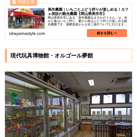
美作農園｜いちごとぶどう狩りが楽しめる！カフ
ェ併設の観光農園【岡山県美作市】
岡山県美作市にある「美作農園みまさかのうえん」は、冬
から春はいちご狩り、夏から秋はぶどう狩りが楽しめる観
光農園です。湯郷温泉からも近く旅行ついでに行けます。
併設カフェと直売所では、いちごやぶどうをトッピングし
たソフトクリームやジャム、クリー...
okayamastyle.com
現代玩具博物館・オルゴール夢館