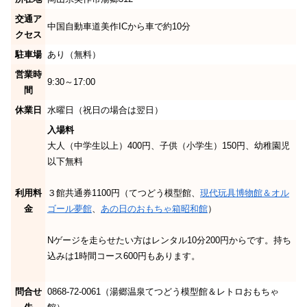
交通ア
中国自動車道美作ICから車で約10分
クセス
駐車場
あり（無料）
営業時
9:30～17:00
間
休業日
水曜日（祝日の場合は翌日）
入場料
大人（中学生以上）
400
円、子供（小学生）
150
円、幼稚園児
以下無料
利用料
３館共通券
1100
円（てつどう模型館、
現代玩具博物館＆オル
金
ゴール夢館
、
あの日のおもちゃ箱昭和館
）
Nゲージを走らせたい方はレンタル10分200円からです。持ち
込みは1時間コース600円もあります。
問合せ
0868-72-0061（湯郷温泉てつどう模型館＆レトロおもちゃ