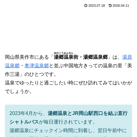
2023.07.18
2026.04.11
ゆのごうおんせん
岡山県美作市にある「
湯郷温泉
街・湯郷温泉郷
」は、
湯原
温泉郷
・
奥津温泉郷
と並ぶ中国地方きっての温泉の里「美
作三湯」のひとつです。
温泉でゆったりと過ごしたい時にぜひ訪れてみてはいかが
でしょうか。
2023年4月から、
湯郷温泉とJR岡山駅西口を結ぶ直行
シャトルバス
が毎日運行されています。
湯郷温泉にチェックイン時間に到着し、翌日午前中に