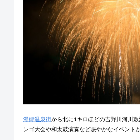
湯郷温泉街
から北に1キロほどの吉野川河川
ンゴ大会や和太鼓演奏など賑やかなイベント