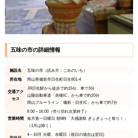
五味の市の詳細情報
施設名
五味の市（読み方：ごみのいち）
所在地
岡山県備前市日生町日生801-4
JR日生駅から徒歩で約15分、車で3分
交通アク
山陽自動車道「赤穂IC」から車で約20分
セス
岡山ブルーライン「備前・日生IC」から車で約7分
8:00～16:00（売り切れ次第終了）
営業時間
毎月第一日曜日 朝9時「大感謝祭 ぎょぎょっと祭り！」
（1月は除く）
4～10月 火曜、水曜日（祝日の場合は翌日)
定休日