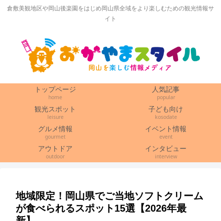
倉敷美観地区や岡山後楽園をはじめ岡山県全域をより楽しむための観光情報サ
イト
トップページ
人気記事
home
popular
観光スポット
子ども向け
leisure
kosodate
グルメ情報
イベント情報
gourmet
event
アウトドア
インタビュー
outdoor
interview
地域限定！岡山県でご当地ソフトクリーム
が食べられるスポット15選【2026年最
新】