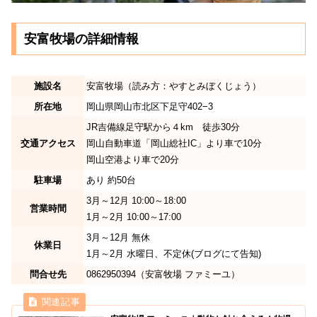
安富牧場の詳細情報
施設名
安富牧場（読み方：やすとみぼくじょう）
所在地
岡山県岡山市北区下足守402−3
JR吉備線足守駅から４km 徒歩30分
交通アクセス
岡山自動車道「岡山総社IC」より車で10分
岡山空港より車で20分
駐車場
あり 約50台
3月～12月 10:00～18:00
営業時間
1月～2月 10:00～17:00
3月～12月 無休
休業日
1月～2月 水曜日、不定休(ブログにて告知)
問合せ先
0862950394（安富牧場 ファミーユ）