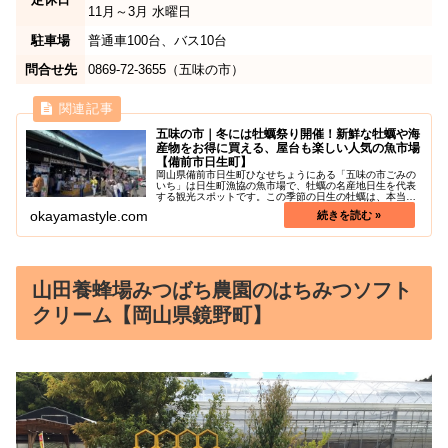
11月～3月 水曜日
駐車場
普通車100台、バス10台
問合せ先
0869-72-3655（五味の市）
五味の市｜冬には牡蠣祭り開催！新鮮な牡蠣や海
産物をお得に買える、屋台も楽しい人気の魚市場
【備前市日生町】
岡山県備前市日生町ひなせちょうにある「五味の市ごみの
いち」は日生町漁協の魚市場で、牡蠣の名産地日生を代表
する観光スポットです。この季節の日生の牡蠣は、本当に
身がプリプリで味も濃厚で、口の中に広がる牡蠣の旨みは
okayamastyle.com
最高です！牡蠣のシーズン（11月...
山田養蜂場みつばち農園のはちみつソフト
クリーム【岡山県鏡野町】