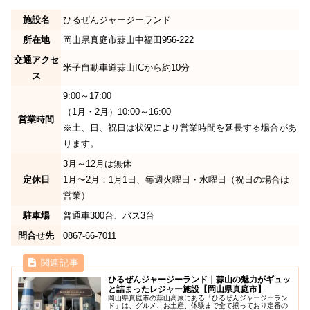
施設名
ひるぜんジャージーランド
所在地
岡山県真庭市蒜山中福田956-222
交通アクセ
米子自動車道蒜山ICから約10分
ス
9:00～17:00
（1月・2月）10:00～16:00
営業時間
※土、日、祝日は状況により営業時間を延長する場合があ
ります。
3月～12月は無休
定休日
1月〜2月：1月1日、毎週火曜日・水曜日（祝日の場合は
営業）
駐車場
普通車300台、バス3台
問合せ先
0867-66-7011
ひるぜんジャージーランド｜蒜山の魅力がギュッ
と詰まったレジャー施設【岡山県真庭市】
岡山県真庭市の蒜山高原にある「ひるぜんジャージーラン
ド」は、グルメ、お土産、体験まで全て揃っており定番の