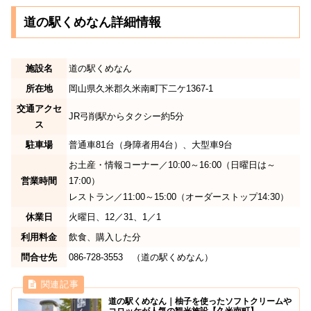
道の駅くめなん詳細情報
施設名
道の駅くめなん
所在地
岡山県久米郡久米南町下二ケ1367-1
交通アクセ
JR弓削駅からタクシー約5分
ス
駐車場
普通車81台（身障者用4台）、大型車9台
お土産・情報コーナー／10:00～16:00（日曜日は～
営業時間
17:00）
レストラン／11:00～15:00（オーダーストップ14:30）
休業日
火曜日、12／31、1／1
利用料金
飲食、購入した分
問合せ先
086-728-3553 （道の駅くめなん）
道の駅くめなん｜柚子を使ったソフトクリームや