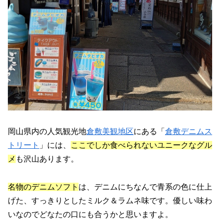
岡山県内の人気観光地
倉敷美観地区
にある「
倉敷デニムス
トリート
」には、
ここでしか食べられないユニークなグル
メ
も沢山あります。
名物のデニムソフト
は、デニムにちなんで青系の色に仕上
げた、すっきりとしたミルク＆ラムネ味です。優しい味わ
いなのでどなたの口にも合うかと思いますよ。