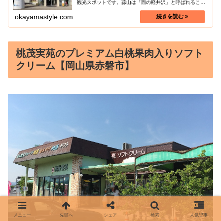
観光スポットです。蒜山は「西の軽井沢」と呼ばれること
もある、岡山県の人気観光地ですが、牧場ならではのジャ
ージー牛肉料理を扱うレストランや...
okayamastyle.com
桃茂実苑のプレミアム白桃果肉入りソフト
クリーム【岡山県赤磐市】
メニュー
先頭へ
シェア
検索
人気記事