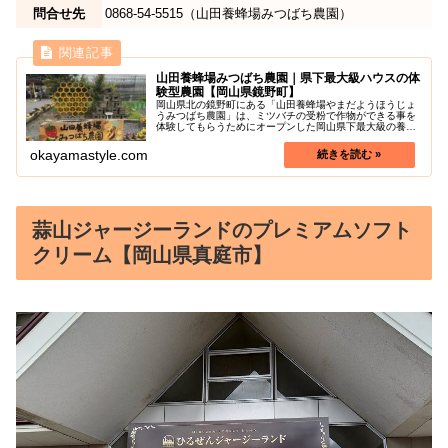
問合せ先
0868-54-5515（山田養蜂場みつばち農園）
山田養蜂場みつばち農園｜県下最大級ハウスの体
験型農園【岡山県鏡野町】
岡山県北の鏡野町にある「山田養蜂場やまだようほうじょ
うみつばち農園」は、ミツバチの受粉で作物ができる事を
体験してもらうためにオープンした岡山県下最大級の養蜂
農園です。ハウスで化学農薬不使用のいちご狩りやブルー
ベリー狩りも体験でき、ほかにも、...
okayamastyle.com
蒜山ジャージーランドのプレミアムソフト
クリーム【岡山県真庭市】