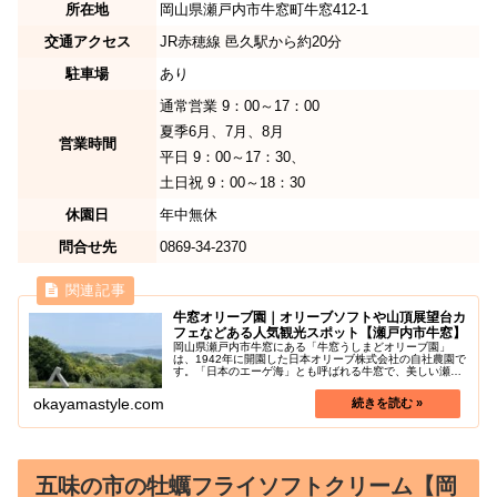
所在地
岡山県瀬戸内市牛窓町牛窓412-1
交通アクセス
JR赤穂線 邑久駅から約20分
駐車場
あり
通常営業 9：00～17：00
夏季6月、7月、8月
営業時間
平日 9：00～17：30、
土日祝 9：00～18：30
休園日
年中無休
問合せ先
0869-34-2370
牛窓オリーブ園｜オリーブソフトや山頂展望台カ
フェなどある人気観光スポット【瀬戸内市牛窓】
岡山県瀬戸内市牛窓にある「牛窓うしまどオリーブ園」
は、1942年に開園した日本オリーブ株式会社の自社農園で
す。「日本のエーゲ海」とも呼ばれる牛窓で、美しい瀬戸
内海の温暖な気候の中10ha、約2,000本のオリーブ畑を栽
培し、岡山県南の有名観...
okayamastyle.com
五味の市の牡蠣フライソフトクリーム【岡