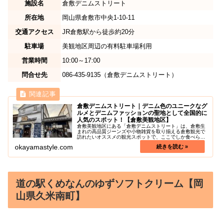
施設名
倉敷デニムストリート
所在地
岡山県倉敷市中央1-10-11
交通アクセス
JR倉敷駅から徒歩約20分
駐車場
美観地区周辺の有料駐車場利用
営業時間
10:00～17:00
問合せ先
086-435-9135（倉敷デニムストリート）
倉敷デニムストリート｜デニム色のユニークなグ
ルメとデニムファッションの聖地として全国的に
人気のスポット！【倉敷美観地区】
倉敷美観地区にある「倉敷デニムストリート」は、倉敷生
まれの高品質ジーンズや小物雑貨を取り揃える倉敷観光で
訪れたいオススメの観光スポットで、ここでしか食べられ
ないユニークなグルメも充実していることで知られていま
okayamastyle.com
す。倉敷は、日本で初めてジーンズ...
道の駅くめなんのゆずソフトクリーム【岡
山県久米南町】