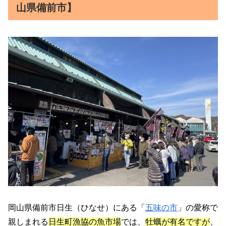
山県備前市】
岡山県備前市日生（ひなせ）にある「
五味の市
」の愛称で
親しまれる
日生町漁協の魚市場
では、
牡蠣が有名ですが
、