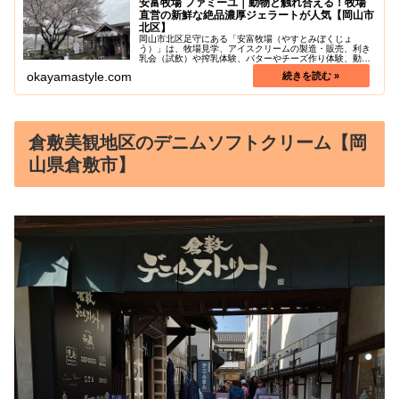
安富牧場 ファミーユ｜動物と触れ合える！牧場
直営の新鮮な絶品濃厚ジェラートが人気【岡山市
北区】
岡山市北区足守にある「安富牧場（やすとみぼくじょ
う）」は、牧場見学、アイスクリームの製造・販売、利き
乳会（試飲）や搾乳体験、バターやチーズ作り体験、動物
とのふれあいが楽しめるお出かけスポットです。また、直
okayamastyle.com
営店「安富牧場ファミーユ」で食べられ...
倉敷美観地区のデニムソフトクリーム【岡
山県倉敷市】