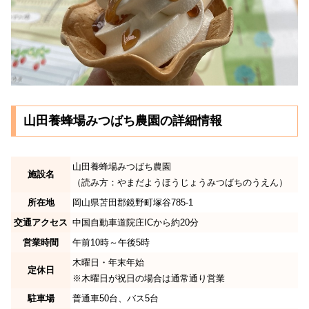
山田養蜂場みつばち農園の詳細情報
山田養蜂場みつばち農園
施設名
（読み方：やまだようほうじょうみつばちのうえん）
所在地
岡山県苫田郡鏡野町塚谷785-1
交通アクセス
中国自動車道院庄ICから約20分
営業時間
午前10時～午後5時
木曜日・年末年始
定休日
※木曜日が祝日の場合は通常通り営業
駐車場
普通車50台、バス5台