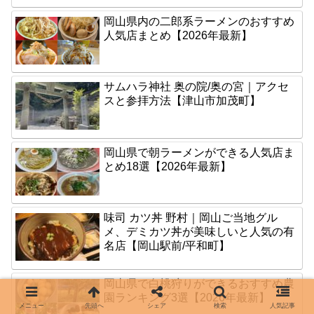
岡山県内の二郎系ラーメンのおすすめ
人気店まとめ【2026年最新】
サムハラ神社 奥の院/奥の宮｜アクセ
スと参拝方法【津山市加茂町】
岡山県で朝ラーメンができる人気店ま
とめ18選【2026年最新】
味司 カツ丼 野村｜岡山ご当地グル
メ、デミカツ丼が美味しいと人気の有
名店【岡山駅前/平和町】
岡山県で白桃狩りができるおすすめ農
園ランキング3選【2026年最新】
メニュー
先頭へ
シェア
検索
人気記事