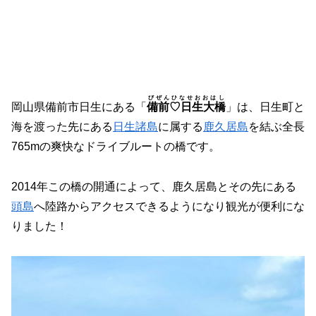
びぜんひなせおおはし
岡山県備前市日生にある「
備前♡日生大橋
」は、日生町と
海を渡った先にある
日生諸島
に属する
鹿久居島
を結ぶ全長
765mの爽快なドライブルートの橋です。
2014年この橋の開通によって、鹿久居島とその先にある
頭島
へ陸路からアクセスできるようになり観光が便利にな
りました！