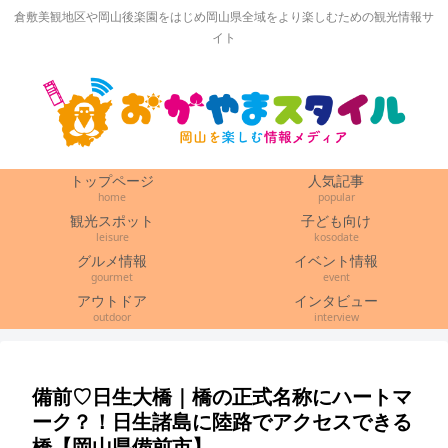
倉敷美観地区や岡山後楽園をはじめ岡山県全域をより楽しむための観光情報サ
イト
トップページ
人気記事
home
popular
観光スポット
子ども向け
leisure
kosodate
グルメ情報
イベント情報
gourmet
event
アウトドア
インタビュー
outdoor
interview
備前♡日生大橋｜橋の正式名称にハートマ
ーク？！日生諸島に陸路でアクセスできる
橋【岡山県備前市】