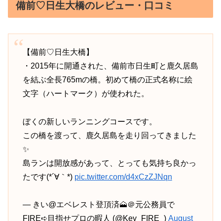
備前♡日生大橋のレビュー・口コミ
【備前♡日生大橋】
・2015年に開通された、備前市日生町と鹿久居島
を結ぶ全長765mの橋。初めて橋の正式名称に絵
文字（ハートマーク）が使われた。
ぼくの新しいランニングコースです。
この橋を渡って、鹿久居島を走り回ってきました
✨
島ランは開放感があって、とっても気持ち良かっ
たです(*´∀｀*)
pic.twitter.com/d4xCzZJNqn
— きい@エベレスト登頂済🗻＠元公務員で
FIRE➪目指せプロの暇人 (@Key_FIRE_)
August