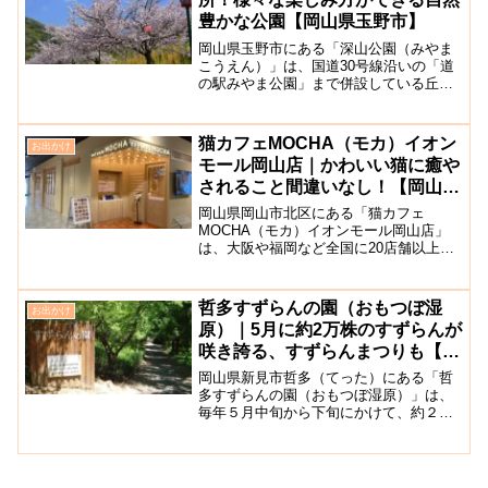
豊かな公園【岡山県玉野市】
岡山県玉野市にある「深山公園（みやま
こうえん）」は、国道30号線沿いの「道
の駅みやま公園」まで併設している丘陵
地の自然を生かした広大な公園です。園
内には、約7000本の桜があり桜の名所と
なっているほか、ツツジ、アジサイ、ス
猫カフェMOCHA（モカ）イオン
お出かけ
イレン、梅など30...
モール岡山店｜かわいい猫に癒や
されること間違いなし！【岡山市
北区】
岡山県岡山市北区にある「猫カフェ
MOCHA（モカ）イオンモール岡山店」
は、大阪や福岡など全国に20店舗以上展
開している猫カフェです。店舗は、岡山
駅から徒歩すぐのところにあるイオンモ
ール岡山の5階にあり、中国エリア初出店
哲多すずらんの園（おもつぼ湿
お出かけ
となります。カフェ店内...
原）｜5月に約2万株のすずらんが
咲き誇る、すずらんまつりも【新
見市】
岡山県新見市哲多（てった）にある「哲
多すずらんの園（おもつぼ湿原）」は、
毎年５月中旬から下旬にかけて、約２万
株の可憐な鈴蘭（すずらん）が咲き誇り
ます。毎年6月には、郷土芸能（備中神
楽、銭太鼓）、お笑いステージなどがあ
る「哲多ふる里すずらんま...