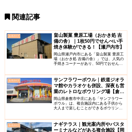
関連記事
畠山製菓 豊原工場（おかき処 吉
お出かけ
備の舎）｜1枚50円でせんべい手
焼き体験ができる！【瀬戸内市】
岡山県瀬戸内市にある「畠山製菓 豊原工
場（おかき処 吉備の舎）」では、人気の
手焼きコーナーがあり、50円でおせんべ
いの手焼き体験ができます。畠山製菓 豊
原工場は豊原小学校跡地に建っており、
事務所や直売店は当時の小学校舎を一部
サンフラワーボウル｜鉄道ジオラ
お出かけ
そのまま利用して...
マ館やカラオケも併設、深夜も営
業のレトロなボウリング場【倉敷
市中庄】
岡山県倉敷市中庄にある「サンフラワー
ボウル」は、複合施設内にある子供から
大人まで楽しむことができるボウリング
場です。複合施設にはボウリング場のほ
か鉄道ジオラマ館やカラオケ、スポーツ
クラブなどがあり、ボウリングと併せて
ナギテラス｜観光案内所やバスタ
お出かけ
楽しむのもおすすめですよ...
ーミナルなどがある複合施設【岡