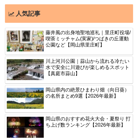
人気記事
藤井風の出身地聖地巡礼｜里庄町役場/
喫茶ミッチャム(実家)/つばきの丘運動
公園など【岡山県里庄町】
川上河川公園｜蒜山から流れる冷たい
水で安全に川遊びが楽しめるスポット
【真庭市蒜山】
岡山県内の絶景ひまわり畑（向日葵）
の名所まとめ9選【2026年最新】
岡山県のおすすめ花火大会・夏祭り 打
ち上げ数ランキング【2026年最新】