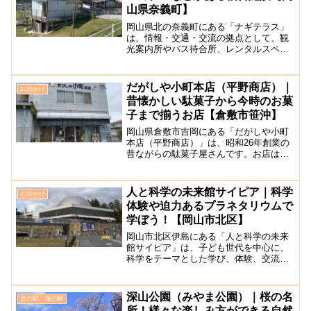
山県奈義町】
岡山県北の奈義町にある「ナギテラス」
は、情報・交通・交流の拠点として、観
光案内所やバス待合所、レンタルスペー
ス・広場などが併設されている複合施設
です。設計を手掛けたのはEureka。大人
から子ども、観光客や奈義町内外の人た
だがしや小町本店（平野商店）｜
お出かけ
ちの憩いの場所とし...
昔懐かしい駄菓子から今時のお菓
子まで揃うお店【倉敷市笹沖】
岡山県倉敷市吉岡にある「だがしや小町
本店（平野商店）」は、昭和26年創業の
昔ながらの駄菓子屋さんです。お店は、
倉敷の笹沖商店街の南エリアに位置し、
平野商店ではお菓子の製造・卸売が行わ
れており店内には約3000種類のお菓子や
人と科学の未来館サイピア｜科学
お出かけ
玩具が所狭しと並べ...
体験や迫力あるプラネタリウムで
学ぼう！【岡山市北区】
岡山市北区伊島にある「人と科学の未来
館サイピア」は、子ども世代を中心に、
科学をテーマとした学び、体験、交流を
発信する拠点として建てた学習施設で
す。世代を超えた人々が集い、科学に親
しむことができます。施設のメインであ
深山公園（みやま公園）｜桜の名
道の駅・海の駅
る「サイエンスドーム」では...
所！様々な楽しみ方ができる自然