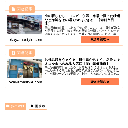
海の駅しおじ｜コンビニ併設、市場で買った牡蠣
など海鮮をその場でBBQできる！【備前市日
生】
岡山県備前市日生にある「海の駅 しおじ」は、日生町漁協
が運営する瀬戸内海で獲れた新鮮な牡蠣をバーベキューで
堪能できるスポットです。五味の市の向かいにあり、購入
した海の幸をその場でBBQできる贅沢な時間を体験できま
okayamastyle.com
す！食材は持ち込み自由で炭・...
お好み焼きうまうま｜日生駅からすぐ、名物カキ
オコを食べられる人気店【岡山県備前市】
岡山駅備前市日生にある「お好み焼き うまうま」さんは、
日生駅のすぐ裏にあるお好み焼き屋さんがです。駅から近
く、牡蠣シーズンは平日でも列ができるほどの人気店で
す。こちらでは広島焼きスタイルの牡蠣入りのお好み焼き
カキオコが食べられます。お好み焼...
okayamastyle.com
お出かけ
備前市