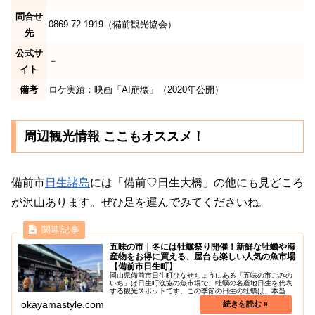
問合せ
0869-72-1919（備前観光協会）
先
公式サ
－
イト
備考
ロケ実績：映画「AI崩壊」（2020年公開）
周辺観光情報 ここもオススメ！
備前市
日生諸島
には「備前♡日生大橋」の他にも見どころ
が沢山あります。ぜひ足を運んでみてくださいね。
五味の市｜冬には牡蠣祭り開催！新鮮な牡蠣や海
産物をお得に買える、屋台も楽しい人気の魚市場
【備前市日生町】
岡山県備前市日生町ひなせちょうにある「五味の市ごみの
いち」は日生町漁協の魚市場で、牡蠣の名産地日生を代表
する観光スポットです。この季節の日生の牡蠣は、本当に
身がプリプリで味も濃厚で、口の中に広がる牡蠣の旨みは
okayamastyle.com
最高です！牡蠣のシーズン（11月...