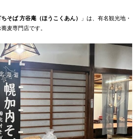
打ちそば 方谷庵（ほうこくあん）
」は、有名観光地・
お蕎麦専門店です。