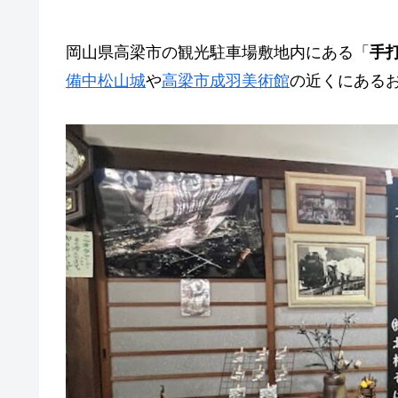
岡山県高梁市の観光駐車場敷地内にある「
手
備中松山城
や
高梁市成羽美術館
の近くにある