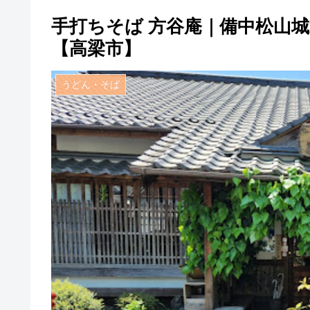
手打ちそば 方谷庵｜備中松山
【高梁市】
うどん・そば