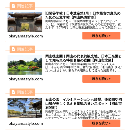
旧閑谷学校｜日本遺産第1号！日本最古の庶民の
ための公立学校【岡山県備前市】
岡山県備前市にある「旧閑谷学校きゅうしずたにがっこ
う」は、現存する日本最古の庶民のための公立学校で、寛
文十年（1670年）に岡山藩主池田光政によって創建された
ました。国特別史跡に指定されています。2015年には「近
世日本の教育遺産群−学ぶ心...
okayamastyle.com
岡山後楽園｜岡山の代表的観光地、日本三名園と
して知られる特別名勝の庭園【岡山市北区】
岡山市北区にある「岡山後楽園おかやまこうらくえん」
は、今から約300年前に岡山藩2代目藩主・池田綱政（いけ
だつなまさ）が、安らぎの場所として造った庭園です。岡
山の誇りでもある後楽園は、その美しさから石川県の兼六
園けんろくえん、茨城県の偕楽園...
okayamastyle.com
石山公園｜イルミネーションも綺麗、後楽園や岡
山城が美しく見える景観の良いスポット【岡山市
石関町】
岡山市北区石関町いしぜきちょうにある「石山公園いしや
まこうえん」は、岡山市中心部の美術館などが立ち並ぶカ
ルチャーゾーンの中にある整備が行き届いた公園です。後
楽園や岡山城脇を流れる旭川のほとりにあり、川を挟んだ
okayamastyle.com
岡山後楽園や岡山城が大変美しく見...