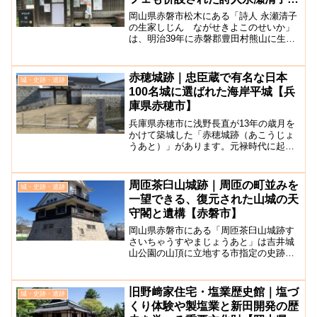
ギャラリー【赤磐市】
岡山県赤磐市松木にある「詩人 永瀬清子
の生家しじん ながせきよこのせいか」
は、明治39年に赤磐郡豊田村熊山に生ま
れた永瀬清子の生家をリノベーションし
たカフェ兼ギャラリーです。永瀬清子
は、日本の詩壇において 女性詩人の先駆
赤穂城跡｜忠臣蔵で有名な日本
城・史跡・遺跡
者 であり、モダニズ...
100名城に選ばれた海岸平城【兵
庫県赤穂市】
兵庫県赤穂市に浅野長直が13年の歳月を
かけて築城した「赤穂城跡（あこうじょ
うあと）」があります。元禄時代に起き
た忠臣蔵で有名な、江戸城内の松の廊下
での刃傷事件が原因で、藩主の家が断絶
した城主です。1648年より時間をかけて
周匝茶臼山城跡｜周匝の町並みを
城・史跡・遺跡
造られた赤穂城跡は...
一望できる、復元された山城の天
守閣と遺構【赤磐市】
岡山県赤磐市にある「周匝茶臼山城跡す
さいちゃうすやまじょうあと」は吉井城
山公園の山頂に立地する市指定の史跡で
す。無料で見学することが出来ます。周
匝茶臼山城跡は、天文年間に浦上宗景の
家臣である笹部勘次郎が築城したと言わ
旧野﨑家住宅・塩業歴史館｜塩づ
城・史跡・遺跡
れています。1579年の...
くり体験や製塩業と新田開発の歴