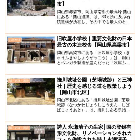
市】
岡山県赤磐市、岡山県南部の最高峰 熊山
にある「熊山遺跡」は、33ヵ所に及ぶ石
積遺構が所在し、その中でも最大の石積
遺構1ヵ所を国指定史跡「熊山遺跡」と呼
んでいます。この熊山遺跡は昭和31年9月
27日に国史跡に指定されました。ピラミ
旧吹屋小学校｜重要文化財の日本
お出かけ
ッドを思わせ...
最古の木造校舎【岡山県高梁市】
岡山県高梁市にある「旧吹屋小学校（き
ゅうふきやしょうがっこう）」は、銅山
とベンガラ製造が盛んだった「吹屋ふる
さと村」に明治時代後期に建てられた、
日本最古の木造校舎の小学校として現存
しています。1909年に建てられた本校舎
撫川城址公園（芝場城跡）と三神
城・史跡・遺跡
は平成24年（201...
社｜歴史を感じる道を散策しよう
【岡山市北区】
岡山市北区にある「撫川城址公園 - 芝場
城跡（なつかわじょうしこうえん - しば
ばじょうあと）」は、撫川にある県指定
史跡です。三神社が中に建てられていま
す。撫川城は、三村元親が宇喜多直家に
備えて築城した城ですここ撫川城と直ぐ
詩人 永瀬清子の生家│国の登録有
城・史跡・遺跡
東の庭瀬城は、元...
形文化財、リノベーションされカ
フェも併設された詩人永瀬清子の