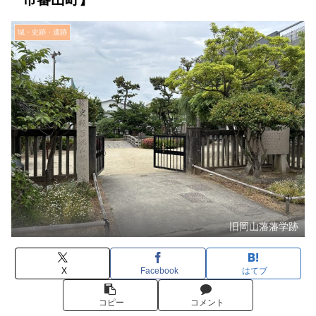
城・史跡・遺跡
旧岡山藩藩学跡
X
Facebook
はてブ
コピー
コメント