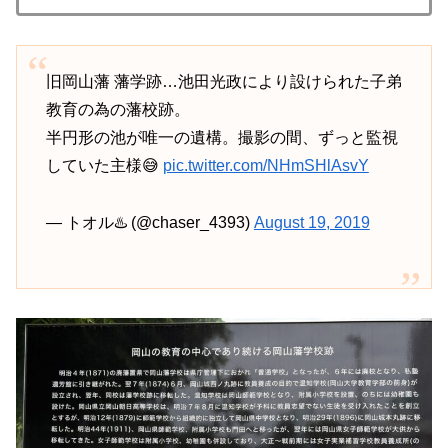
旧岡山藩 藩学跡…池田光政により設けられた子弟
教育の為の藩校跡。
半円形の池が唯一の遺構。撮影の間、ずっと監視
していた主様😅
pic.twitter.com/NHmSHlAsvY
— トオル♨️ (@chaser_4393)
August 19, 2019