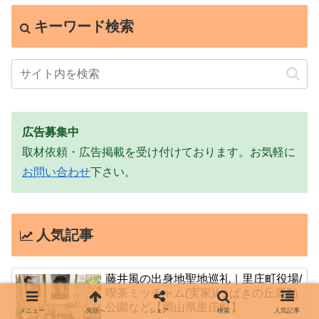
キーワード検索
広告募集中
取材依頼・広告掲載を受け付けております。お気軽に
お問い合わせ
下さい。
人気記事
藤井風の出身地聖地巡礼｜里庄町役場/
喫茶ミッチャム(実家)/つばきの丘運動
公園など【岡山県里庄町】
メニュー
先頭へ
シェア
検索
人気記事