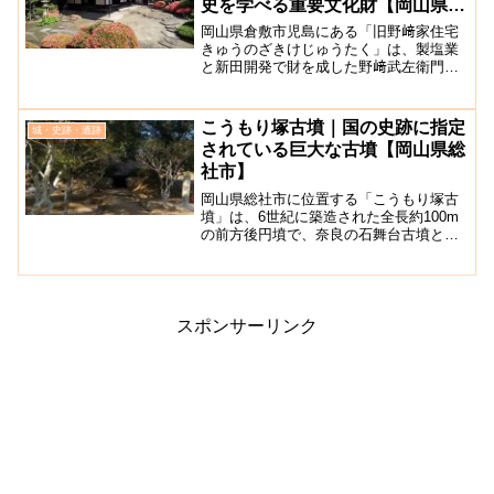
史を学べる重要文化財【岡山県倉
敷市】
岡山県倉敷市児島にある「旧野﨑家住宅
きゅうのざきけじゅうたく」は、製塩業
と新田開発で財を成した野﨑武左衛門が
築いていった邸宅で、現在一般開放され
ており国指定重要文化財となっていま
す。「児島ジーンズストリート」の端に
こうもり塚古墳｜国の史跡に指定
城・史跡・遺跡
あります。2023年秋に公...
されている巨大な古墳【岡山県総
社市】
岡山県総社市に位置する「こうもり塚古
墳」は、6世紀に築造された全長約100m
の前方後円墳で、奈良の石舞台古墳と同
規模の巨大な横穴式石室を間近で見学す
ることができるのが大きな特徴です。備
中国分寺のすぐ隣にあります。この横穴
式石室は、全長19....
スポンサーリンク