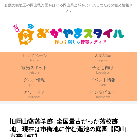
倉敷美観地区や岡山後楽園をはじめ岡山県全域をより楽しむための観光情報サ
イト
トップページ
人気記事
home
popular
観光スポット
子ども向け
leisure
kosodate
グルメ情報
イベント情報
gourmet
event
アウトドア
インタビュー
outdoor
interview
旧岡山藩藩学跡│全国最古だった藩校跡
地、現在は市街地に佇む蓮池の庭園【岡山
市蕃山町】