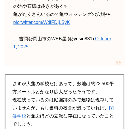
の池や石橋は趣きがある✨
亀がたくさんいるので亀ウォッチングの穴場👀
pic.twitter.com/WdiFDjLSyK
— 吉岡@岡山市のWEB屋 (@yosio831)
October
1, 2025
さすが大藩の学校だけあって、敷地は約22,500平
方メートルとかなり広大だったそうです。
現在残っているのは庭園跡のみで建物は現存して
いませんが、もし当時の校舎が残っていれば、
閑
谷学校
と並ぶほどの立派な存在になっていたこと
でしょう。