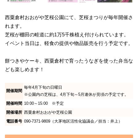
西粟倉村おおがや芝桜公園にて、芝桜まつりが毎年開催さ
れます。
芝桜が棚田の畦道に約1万5千株植え付けられています。
イベント当日は、軽食の提供や物品販売を行う予定です。
餅つきやケーキ、西粟倉村で育ったうなぎを使った弁当な
ども楽しめます！
毎年4月下旬の日曜日
開催期間
※公園内の芝桜は、4月下旬～5月連休が見頃の予定です。
開催時間
10:00～15:00 ※予定
開催場所
西粟倉村おおがや芝桜公園
電話番号
090-7371-9809（大茅地区活性化協議会／担当：井上）