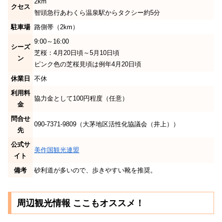
2km
クセス
智頭急行あわくら温泉駅からタクシー約5分
駐車場
路側帯（2km）
9:00～16:00
シーズ
芝桜：4月20日頃～5月10日頃
ン
ピンク色の芝桜見頃は例年4月20日頃
休業日
不休
利用料
協力金として100円程度（任意）
金
問合せ
090-7371-9809（大茅地区活性化協議会（井上））
先
公式サ
美作国観光連盟
イト
備考
砂利道が多いので、歩きやすい靴を推奨。
周辺観光情報 ここもオススメ！