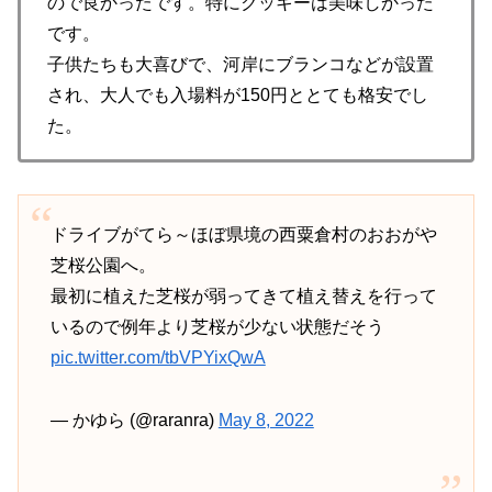
ので良かったです。特にクッキーは美味しかった
です。
子供たちも大喜びで、河岸にブランコなどが設置
され、大人でも入場料が150円ととても格安でし
た。
ドライブがてら～ほぼ県境の西粟倉村のおおがや
芝桜公園へ。
最初に植えた芝桜が弱ってきて植え替えを行って
いるので例年より芝桜が少ない状態だそう
pic.twitter.com/tbVPYixQwA
— かゆら (@raranra)
May 8, 2022