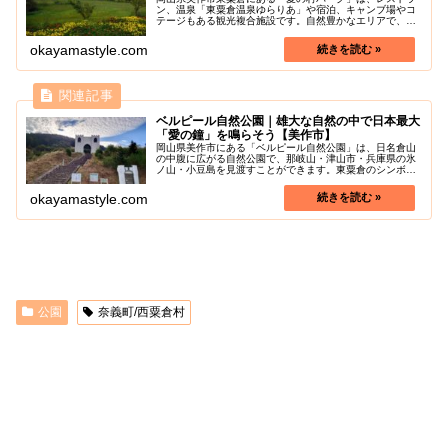
ン、温泉「東粟倉温泉ゆらりあ」や宿泊、キャンブ場やコ
テージもある観光複合施設です。自然豊かなエリアで、
日々の疲れを癒せること間違いなしのスポットです。客室
を備えた宿泊施設のほか、キャンブ場...
okayamastyle.com
ベルピール自然公園｜雄大な自然の中で日本最大
「愛の鐘」を鳴らそう【美作市】
岡山県美作市にある「ベルピール自然公園」は、日名倉山
の中腹に広がる自然公園で、那岐山・津山市・兵庫県の氷
ノ山・小豆島を見渡すことができます。東粟倉のシンボル
である「リュバンベールの鐘」と大きな鐘楼は圧倒的な存
在感を放っています。日名倉山茅場...
okayamastyle.com
公園
奈義町/西粟倉村