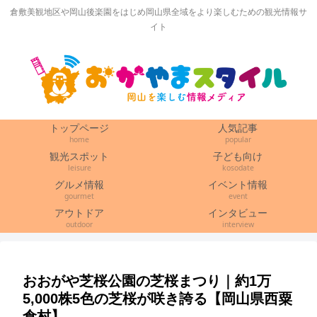
倉敷美観地区や岡山後楽園をはじめ岡山県全域をより楽しむための観光情報サ
イト
トップページ
人気記事
home
popular
観光スポット
子ども向け
leisure
kosodate
グルメ情報
イベント情報
gourmet
event
アウトドア
インタビュー
outdoor
interview
おおがや芝桜公園の芝桜まつり｜約1万
5,000株5色の芝桜が咲き誇る【岡山県西粟
倉村】