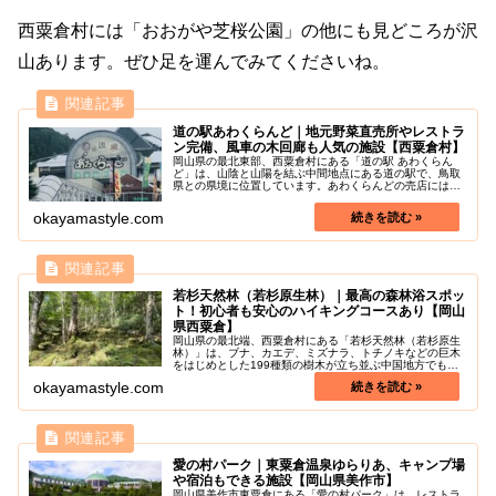
西粟倉村には「おおがや芝桜公園」の他にも見どころが沢
山あります。ぜひ足を運んでみてくださいね。
道の駅あわくらんど｜地元野菜直売所やレストラ
ン完備、風車の木回廊も人気の施設【西粟倉村】
岡山県の最北東部、西粟倉村にある「道の駅 あわくらん
ど」は、山陰と山陽を結ぶ中間地点にある道の駅で、鳥取
県との県境に位置しています。あわくらんどの売店には特
産物、岡山県山陰の銘菓をそろえており、ふるさと野菜市
コーナーには、地元農家の新鮮野菜...
okayamastyle.com
若杉天然林（若杉原生林）｜最高の森林浴スポッ
ト！初心者も安心のハイキングコースあり【岡山
県西粟倉】
岡山県の最北端、西粟倉村にある「若杉天然林（若杉原生
林）」は、ブナ、カエデ、ミズナラ、トチノキなどの巨木
をはじめとした199種類の樹木が立ち並ぶ中国地方でも有
数の天然樹林です。県下で最初の森林浴の森日本百選に選
okayamastyle.com
ばれています。天然林の中は、美...
愛の村パーク｜東粟倉温泉ゆらりあ、キャンプ場
や宿泊もできる施設【岡山県美作市】
岡山県美作市東粟倉にある「愛の村パーク」は、レストラ