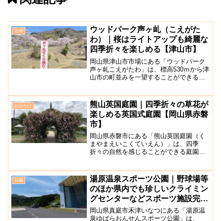
ウッドパーク声ヶ乢（こえがた
公園
わ）｜桜はライトアップも綺麗な
四季折々を楽しめる【津山市】
岡山県津山市市場にある「ウッドパーク
声ヶ乢こえがたわ」は、標高530ｍから津
山市の町並みを一望することができる自
然公園です。応戸仙への登山口にあり、
春にはソメイヨシノやヤエザクラ、ヤマ
ザクラなど1,200本の桜が咲き、初夏には
熊山英国庭園｜四季折々の草花が
お出かけ
約2,000本...
楽しめる英国式庭園【岡山県赤磐
市】
岡山県赤磐市にある「熊山英国庭園（く
まやまえいこくていえん）」は、四季
折々の自然を感じることができる庭園で
す。約7,900平方メートルの敷地内には、
約250種類800本のバラやハーブなどが栽
培されており1年を通して花々の香りを楽
湯原温泉スポーツ公園｜野球場等
公園
しむことがで...
のほか県内でも珍しいクライミン
グセンターなどスポーツ施設完備
の公園【真庭市】
岡山県真庭市禾津いなつにある「湯原温
泉ゆばらおんせんスポーツ公園」は、