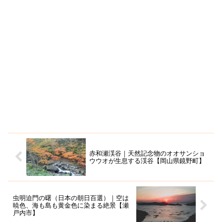
赤和瀬渓谷｜天然記念物のオオサンショ
ウウオが生息する渓谷【岡山県鏡野町】
虫明迫門の曙（日本の朝日百選）｜空は
暁色、海も島も黄金色に染まる絶景【瀬
戸内市】