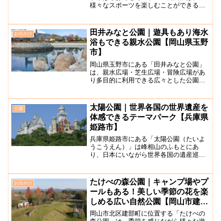
様々なスポーツを楽しむことができる公
園です。公園内には、野球場やグランド
ゴルフ場、ゲートボール場などのスポー
ツ施設があるほか、県内でも珍しいボル
田井みなと公園｜遊具もあり海水
お出かけ
ダー壁・リード壁を備えたク...
浴もできる親水公園【岡山県玉野
市】
岡山県玉野市にある「田井みなと公園」
は、親水広場・芝生広場・冒険広場があ
り多目的に利用できる広々とした公園で
す。親水広場には海水を引き込んだ白い
砂浜の人工海岸があり、海水浴や磯遊び
を楽しむ事ができます。無料のシャワー
太陽公園｜世界各国の世界遺産を
公園
もあります！冒険広場には...
体感できるテーマパーク【兵庫県
姫路市】
兵庫県姫路市にある「太陽公園（たいよ
うこうえん）」は峰相山のふもとにあ
り、日本にいながら世界各国の遺産巡り
を楽しむことができるユニークなテーマ
パークです。1971年に開園しました。
広々とした園内は、万里の長城やイース
たけべの森公園｜キャンプ場やプ
お出かけ
タ島のモアイ像、ピラミッ...
ールもある！美しい季節の花を楽
しめる広い自然公園【岡山市建
部】
岡山市北区建部町に位置する「たけべの