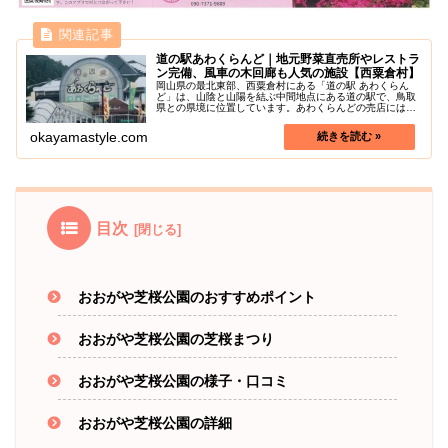
道の駅あわくらんど｜地元野菜直売所やレストラ
ン完備、風車の木回廊も人気の施設【西粟倉村】
岡山県の最北東部、西粟倉村にある「道の駅 あわくらん
ど」は、山陰と山陽を結ぶ中間地点にある道の駅で、鳥取
県との県境に位置しています。あわくらんどの売店には特
産物、岡山県山陰の銘菓をそろえており、ふるさと野菜市
コーナーには、地元農家の新鮮野菜...
okayamastyle.com
目次
おおがや芝桜公園のおすすめポイント
おおがや芝桜公園の芝桜まつり
おおがや芝桜公園の様子・口コミ
おおがや芝桜公園の詳細