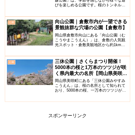
森公園」は、季節を感じながら様々な遊
びを楽しめる公園です。桜のトンネルを
楽しめる春の桜やツツジ、初夏の紫陽花
を楽しめる「あじさいロード」、波のり
プールをはじめとした夏のレジャープー
向山公園｜倉敷市内が一望できる
公園
ルやオートキャンプ場、秋...
景観抜群な穴場の公園【倉敷市】
岡山県倉敷市向山にある「向山公園（む
こうやまこうえん）」は、倉敷の人気観
光スポット・倉敷美観地区から約1kmほ
ど離れた向山を登ったところに位置する
公園です。公園内は広々としておりグラ
ウンドや遊具広場があり、滑り台やぶら
三休公園｜さくらまつり開催！
公園
んこなどの子供が大喜び...
5000本の桜と1万本のツツジが咲
く県内最大の名所【岡山県美咲
町】
岡山県美咲町にある「三休公園みやすみ
こうえん」は、桜の名所として知られて
おり、5000本の桜、一万本のツツジが咲
き誇る旭川湖を一望できる標高270mにあ
る広い公園です。園内に民話の里があり
ます。三休公園内の約5,000本の桜の他、
一望できる...
スポンサーリンク