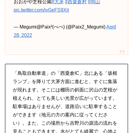
おおがや芝桜公園
#大茅
#西粟倉村
#岡山
pic.twitter.com/ivGeFS9Xjt
— Megumi@Paix²(ぺぺ) (@Paix2_Megumi)
April
28, 2022
「鳥取自動車道」の「西粟倉IC」北にある「坂根
ランプ」を降りて大茅方面に進むと、すぐに集落
が現れます。そこには棚田の斜面に沢山の芝桜が
植えられ、とても美しい光景が広がっています。
駐車場はありませんが、道路沿いに駐車すること
ができます（地元の方の案内に従ってくださ
い）。また、この場所から吉野川の源流の流れを
見ることもできます。水がとても綺麗で、心地よ