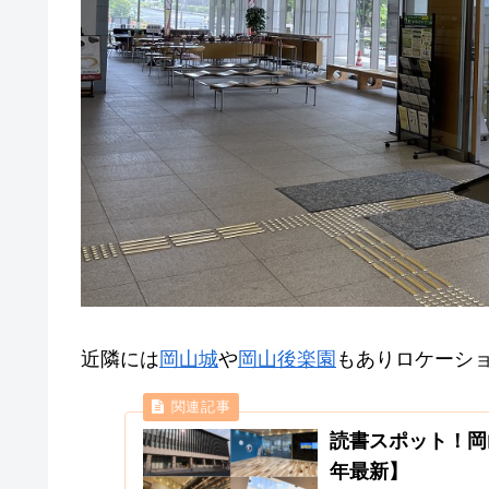
近隣には
岡山城
や
岡山後楽園
もありロケーシ
読書スポット！岡
年最新】