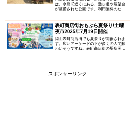
は、水島IC近くにある、遊歩道や展望台
が整備された公園です。利用無料のた
め、ハイキングやバーベキュー、デイキ
ャンプなどに人気です。（利用には倉敷
美しい森ビジターセンターでの簡単な利
表町商店街おもぶら夏祭り!土曜
お出かけ
用登録が必要です。）自然を...
夜市2025年7月19日開催
岡山表町商店街でも夏祭りが開催されま
す。広いアーケードの下が多くの人で賑
わいそうですね。表町商店街の場所岡山
表町商店街おかやまおもてちょうしょう
てんがいは、岡山県岡山市北区にある商
店街。岡山市街の中心的繁華街。岡山市
北区表町の桃太郎大通りか...
スポンサーリンク