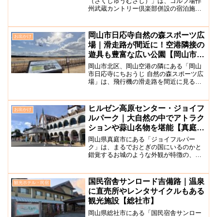
（さくしゅうむさし）」は、ゴルフ場作
州武蔵カントリー倶楽部併設の宿泊施設
となっています。本館と別館があり、日
帰り温泉としての利用も可能です。朝食
はビュッフェスタイルで、かなり種類も
岡山市日応寺自然の森スポーツ広
お出かけ
あり、洋食メニューでは、現...
場｜滑走路が間近に！空港隣接の
遊具も豊富な広い公園【岡山市北
区】
岡山市北区、岡山空港の隣にある「岡山
市日応寺にちおうじ 自然の森スポーツ広
場」は、飛行機の滑走路を間近に見るこ
とができる珍しい特徴をもった公園で
す。この公園では、自然観察・散策など
の自然体験や、夏は水遊び、野球・テニ
ヒルゼン高原センター・ジョイフ
お出かけ
ス・パターゴルフなどのス...
ルパーク｜大自然の中でアトラク
ションや蒜山名物を堪能【真庭
市】
岡山県真庭市にある「ジョイフルパー
ク」は、まるでおとぎの国にいるのかと
錯覚するお城のような外観が特徴の、蒜
山高原の遊園地です！「ヒルゼン高原セ
ンター」はその手前にある蒜山のお土産
ものが集結した総合観光ショップです。
国民宿舎サンロード吉備路｜温泉
観光ホテル・民宿
園内には、蒜山の絶景を一望...
に直売所やレンタサイクルもある
観光施設【総社市】
岡山県総社市にある「国民宿舎サンロー