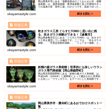
岡山県美作市にある「湯郷温泉ゆのごうおんせん街・湯郷
温泉郷」は、湯原温泉郷・奥津温泉郷と並ぶ中国地方きっ
ての温泉の里「美作三湯」のひとつです。温泉でゆったり
と過ごしたい時にぜひ訪れてみてはいかがでしょうか。
2023年4月から、湯郷温泉とJR...
okayamastyle.com
吹きガラス工房 ぐらすたTOMO｜思い出に残
る、吹きガラス体験ができる！【倉敷市】
岡山県倉敷市広江にある「ぐらすたTOMO」は、吹きガラ
ス工房を運営している施設です。ここでは、「吹きガラス
体験」、「手型足型制作体験」、「リューター体験」とい
ったガラス体験ができます。また、定期的に展示会なども
行っています。もちろん工房内に...
okayamastyle.com
妖精の森ガラス美術館｜世界的にも珍しいウラン
ガラス専門美術館【岡山県鏡野町】
岡山県苫田郡鏡野町にある「妖精の森ガラス美術館」は、
平成18年（2006年）に鏡野町によって建設された世界的
にも珍しい「ウランガラス」をテーマにした美術館です。
館内では、ウランガラスの展示や国内産ウランを使用した
ウランガラスの販売などが行わ...
okayamastyle.com
岡山県美作市・勝央町にあるおでかけスポット一
覧