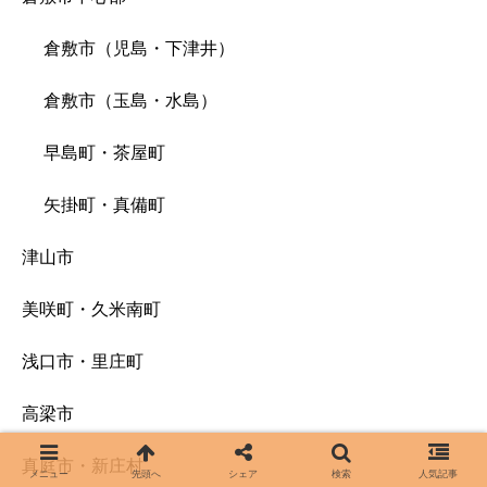
倉敷市（児島・下津井）
倉敷市（玉島・水島）
早島町・茶屋町
矢掛町・真備町
津山市
美咲町・久米南町
浅口市・里庄町
高梁市
真庭市・新庄村
メニュー
先頭へ
シェア
検索
人気記事