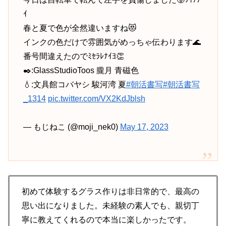
ｲ
春と夏で色が全然違いますね😻
インクの色だけで雰囲気がめっちゃ伝わります🌊
番号間違えたのでﾐｾﾗﾚﾅｲﾖ👏
✒️:GlassStudioToos 朧月 青磁色
💧:文具館コバヤシ 駿河湾 夏
#朝活書写
#朝活書写
_1314
pic.twitter.com/VX2KdJblsh
— もじねこ (@moji_nek0)
May 17, 2023
初めて体験するグラス作りは非日常的で、最高の
思い出になりました。未経験の素人でも、親切丁
寧に教えてくれるので本当に楽しかったです。