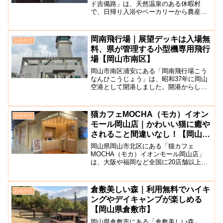
ド吉備路」は、天然温泉のある休暇村
で、日帰り入浴やベーカリーから農産物
直売所、レンタサイクルなどまで利用で
きる観光施設となっています。地元農家
が直接販売を行う「サン直広場」も人気
岡南飛行場｜展望デッキは入場無
お出かけ
で、旬の野菜や新鮮な果物、...
料、県が管理する小型機専用飛行
場【岡山市南区】
岡山市南区浦安にある「岡南飛行場こう
なんひこうじょう」は、昭和37年に岡山
空港として開港しました。開港からしば
らくの間東京などの定期便が就航し、岡
山の空の玄関口として活躍していました
が、徐々にジェット機就航の期待が高ま
猫カフェMOCHA（モカ）イオン
お出かけ
るにつれ、滑走路の延長...
モール岡山店｜かわいい猫に癒や
されること間違いなし！【岡山市
北区】
岡山県岡山市北区にある「猫カフェ
MOCHA（モカ）イオンモール岡山店」
は、大阪や福岡など全国に20店舗以上展
開している猫カフェです。店舗は、岡山
駅から徒歩すぐのところにあるイオンモ
ール岡山の5階にあり、中国エリア初出店
倉敷美しい森｜利用無料でハイキ
お出かけ
となります。カフェ店内...
ングやデイキャンプが楽しめる
【岡山県倉敷市】
岡山県倉敷市にある「倉敷美しい森」