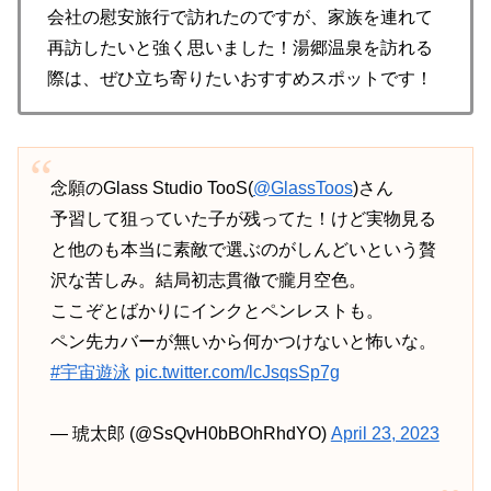
会社の慰安旅行で訪れたのですが、家族を連れて
再訪したいと強く思いました！湯郷温泉を訪れる
際は、ぜひ立ち寄りたいおすすめスポットです！
念願のGlass Studio TooS(
@GlassToos
)さん
予習して狙っていた子が残ってた！けど実物見る
と他のも本当に素敵で選ぶのがしんどいという贅
沢な苦しみ。結局初志貫徹で朧月空色。
ここぞとばかりにインクとペンレストも。
ペン先カバーが無いから何かつけないと怖いな。
#宇宙遊泳
pic.twitter.com/lcJsqsSp7g
— 琥太郎 (@SsQvH0bBOhRhdYO)
April 23, 2023