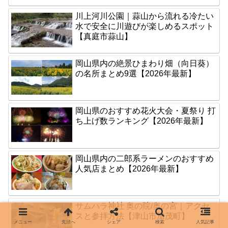
川上河川公園｜蒜山から流れる冷たい
水で安全に川遊びが楽しめるスポット
【真庭市蒜山】
岡山県内の絶景ひまわり畑（向日葵）
の名所まとめ9選【2026年最新】
岡山県のおすすめ花火大会・夏祭り 打
ち上げ数ランキング【2026年最新】
岡山県内の二郎系ラーメンのおすすめ
人気店まとめ【2026年最新】
サムハラ神社 奥の院/奥の宮｜アクセ
スと参拝方法【津山市加茂町】
メニュー
先頭へ
シェア
検索
人気記事