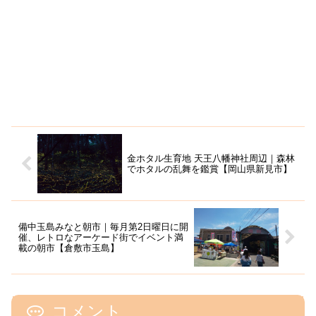
金ホタル生育地 天王八幡神社周辺｜森林
でホタルの乱舞を鑑賞【岡山県新見市】
備中玉島みなと朝市｜毎月第2日曜日に開
催、レトロなアーケード街でイベント満
載の朝市【倉敷市玉島】
コメント