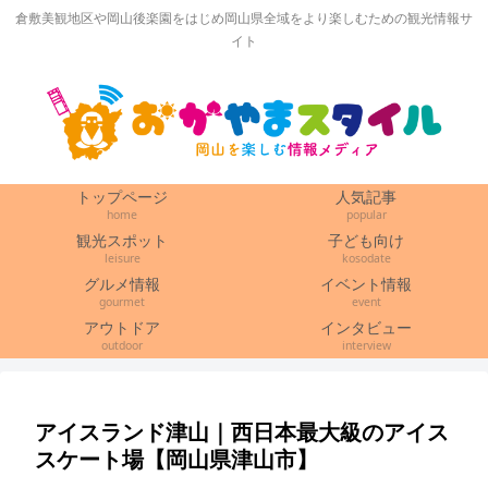
倉敷美観地区や岡山後楽園をはじめ岡山県全域をより楽しむための観光情報サ
イト
トップページ
人気記事
home
popular
観光スポット
子ども向け
leisure
kosodate
グルメ情報
イベント情報
gourmet
event
アウトドア
インタビュー
outdoor
interview
アイスランド津山｜西日本最大級のアイス
スケート場【岡山県津山市】