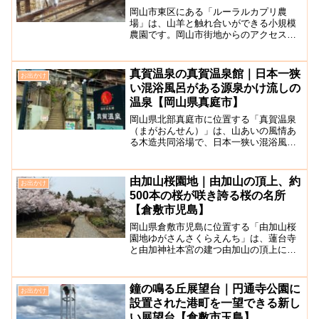
岡山市東区にある「ルーラルカプリ農
場」は、山羊と触れ合いができる小規模
農園です。岡山市街地からのアクセスも
良く、本格的なとれたてヤギミルクで作
るソフトクリームやプリンが人気！農場
内には、オープンテラスレストランやシ
真賀温泉の真賀温泉館｜日本一狭
お出かけ
ョップ、バーベキュースペー...
い混浴風呂がある源泉かけ流しの
温泉【岡山県真庭市】
岡山県北部真庭市に位置する「真賀温泉
（まがおんせん）」は、山あいの風情あ
る木造共同浴場で、日本一狭い混浴風呂
がある場所として知られています。湯原
温泉郷を構成している温泉地の一つで、
湯原インターから車で15分ほどで到着し
由加山桜園地｜由加山の頂上、約
お出かけ
ます。2軒の旅館と共同...
500本の桜が咲き誇る桜の名所
【倉敷市児島】
岡山県倉敷市児島に位置する「由加山桜
園地ゆがさんさくらえんち」は、蓮台寺
と由加神社本宮の建つ由加山の頂上にあ
り、約500本の桜が植えられている桜の名
所です。特に由加神社本宮の参道の桜は
とても美しいです。ソメイヨシノやヤマ
鐘の鳴る丘展望台｜円通寺公園に
お出かけ
ザクラ、ヤエザクラ、...
設置された港町を一望できる新し
い展望台【倉敷市玉島】