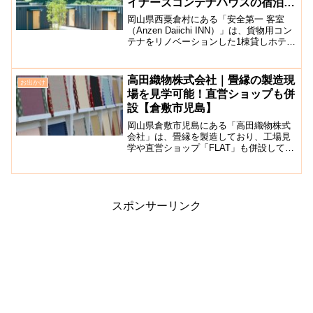
イナーズコンテナハウスの宿泊施
設【西粟倉村】
岡山県西粟倉村にある「安全第一 客室
（Anzen Daiichi INN）」は、貨物用コン
テナをリノベーションした1棟貸しホテル
です。こちらのホテルは、地元の土建
屋・小松組が手掛けたもので、先進的な
取り組みを数多く行っている西粟倉村の
高田織物株式会社｜畳縁の製造現
お出かけ
宿泊施...
場を見学可能！直営ショップも併
設【倉敷市児島】
岡山県倉敷市児島にある「高田織物株式
会社」は、畳縁を製造しており、工場見
学や直営ショップ「FLAT」も併設してい
ます。畳縁とは畳の長手方向に付けられ
た布のことで、畳を敷き合わせる際にで
きやすい隙間をしめる畳に不可欠な素材
なのです。ここの工場...
スポンサーリンク