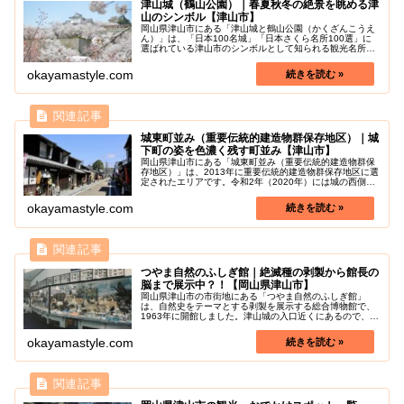
津山城（鶴山公園）｜春夏秋冬の絶景を眺める津
山のシンボル【津山市】
岡山県津山市にある「津山城と鶴山公園（かくざんこうえ
ん）」は、「日本100名城」「日本さくら名所100選」に
選ばれている津山市のシンボルとして知られる観光名所で
す。本能寺の変で討死した森蘭丸の弟、森忠政が城主、と
いうこと以外にも、圧倒的守備...
okayamastyle.com
城東町並み（重要伝統的建造物群保存地区）｜城
下町の姿を色濃く残す町並み【津山市】
岡山県津山市にある「城東町並み（重要伝統的建造物群保
存地区）」は、2013年に重要伝統的建造物群保存地区に選
定されたエリアです。令和2年（2020年）には城の西側に
ある「城西地区」も重要伝統的建造物群保存地区に選定さ
れました。これらの歴史保...
okayamastyle.com
つやま自然のふしぎ館｜絶滅種の剥製から館長の
脳まで展示中？！【岡山県津山市】
岡山県津山市の市街地にある「つやま自然のふしぎ館」
は、自然史をテーマとする剥製を展示する総合博物館で、
1963年に開館しました。津山城の入口近くにあるので、桜
まつりの時期は来館者が増えます。昭和初期に設立された
剥製博物館なので、ワシントン条...
okayamastyle.com