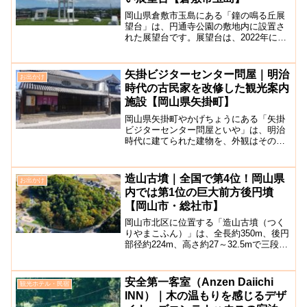
岡山県倉敷市玉島にある「鐘の鳴る丘展
望台」は、円通寺公園の敷地内に設置さ
れた展望台です。展望台は、2022年に設
立され、玉島の港町や水島工業地帯まで
広く見渡すことができて景観抜群。とて
も見晴らしが良く、開放的な気分を味わ
矢掛ビジターセンター問屋｜明治
お出かけ
うことができますよ。...
時代の古民家を改修した観光案内
施設【岡山県矢掛町】
岡山県矢掛町やかげちょうにある「矢掛
ビジターセンター問屋といや」は、明治
時代に建てられた建物を、外観はそのま
まに内装のみ最低限の改修をされ再利用
されている矢掛宿場町の観光案内所で
す。施設内には、観光交流推進機構の事
造山古墳｜全国で第4位！岡山県
お出かけ
務所があり、町の観光パンフ...
内では第1位の巨大前方後円墳
【岡山市・総社市】
岡山市北区に位置する「造山古墳（つく
りやまこふん）」は、全長約350m、後円
部径約224m、高さ約27～32.5mで三段築
成の巨大前方後円墳です。全国でも応
神、仁徳、覆中に次ぐ第4位、岡山県では
第1位の規模を持ち、天皇とされないた
安全第一客室（Anzen Daiichi
観光ホテル・民宿
め、古墳内...
INN）｜木の温もりを感じるデザ