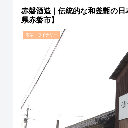
赤磐酒造｜伝統的な和釜甑の日
県赤磐市】
酒蔵・ワイナリー