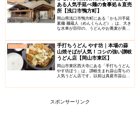
どんは、ツルモチ食感...
ある人気手延べ麺の食事処＆直売
所【浅口市鴨方町】
岡山県浅口市鴨方町にある「かも川手延
素麺 麺蔵人（めんくらんど）」は、大き
な水車が目印の、うどんやお蕎麦が美味
しい食のテーマパークのような人気お食
事処です。かも川手延べ素麺が造る豊富
な種類の商品を購入することができる直
手打ちうどん やす坊｜本場の蒜
うどん・そば
売所でもあります。また...
山焼そばが人気！コシの強い讃岐
うどん店【岡山市東区】
岡山市東区西大寺にある「手打ちうどん
やす坊ぼう」は、讃岐生まれ蒜山育ちの
人気うどん店です。以前は真庭市蒜山で
営業していましたが、2021年4月に岡山
市西大寺に移転し、営業を続けられてい
ます。メニューは、蒜山時代に人気だっ
たひるぜん焼きそば...
スポンサーリンク