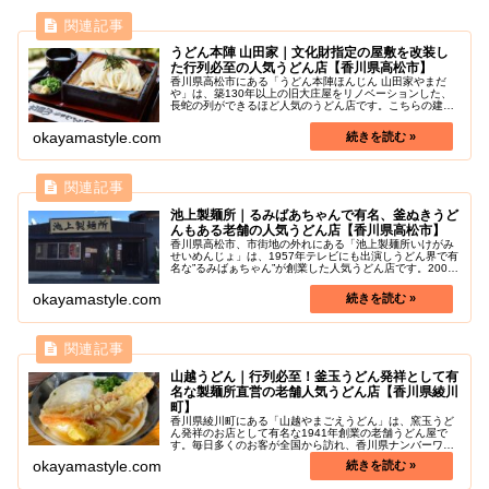
うどん本陣 山田家｜文化財指定の屋敷を改装し
た行列必至の人気うどん店【香川県高松市】
香川県高松市にある「うどん本陣ほんじん 山田家やまだ
や」は、築130年以上の旧大庄屋をリノベーションした、
長蛇の列ができるほど人気のうどん店です。こちらの建物
は、終戦後すぐまで造り酒屋を営んでいたお屋敷で、国の
有形文化財指定の歴史ある建物の...
okayamastyle.com
池上製麺所｜るみばあちゃんで有名、釜ぬきうど
んもある老舗の人気うどん店【香川県高松市】
香川県高松市、市街地の外れにある「池上製麺所いけがみ
せいめんじょ」は、1957年テレビにも出演しうどん界で有
名な”るみばぁちゃん”が創業した人気うどん店です。2007
年に現在の場所に移転し営業をされています。こちらのお
店のうどんは、麺はコシ...
okayamastyle.com
山越うどん｜行列必至！釜玉うどん発祥として有
名な製麺所直営の老舗人気うどん店【香川県綾川
町】
香川県綾川町にある「山越やまごえうどん」は、窯玉うど
ん発祥のお店として有名な1941年創業の老舗うどん屋で
す。毎日多くのお客が全国から訪れ、香川県ナンバーワン
の美味しさという人も多いほど大人気の名店です。名物の
okayamastyle.com
かまたまうどんは、ツルモチ食感...