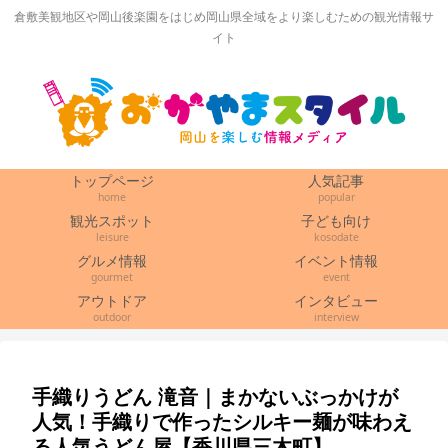
倉敷美観地区や岡山後楽園をはじめ岡山県全域をより楽しむための観光情報サ
イト
トップページ
人気記事
home
popular
観光スポット
子ども向け
leisure
kosodate
グルメ情報
イベント情報
gourmet
event
アウトドア
インタビュー
outdoor
interview
手織りうどん 滝音｜まかないぶっかけが
人気！手織りで作ったシルキー麺が味わえ
る人気うどん屋【香川県三木町】