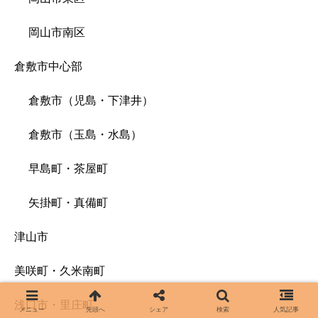
岡山市南区
倉敷市中心部
倉敷市（児島・下津井）
倉敷市（玉島・水島）
早島町・茶屋町
矢掛町・真備町
津山市
美咲町・久米南町
浅口市・里庄町
メニュー
先頭へ
シェア
検索
人気記事