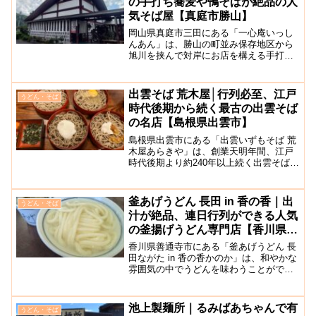
の手打ち蕎麦や鴨そばが絶品の人
気そば屋【真庭市勝山】
岡山県真庭市三田にある「一心庵いっし
んあん」は、勝山の町並み保存地区から
旭川を挟んで対岸にお店を構える手打ち
そば専門店で、行列ができるほどの人気
店です。店内は広々としており、食事時
には大勢のお客様で賑わっています。こ
出雲そば 荒木屋│行列必至、江戸
うどん・そば
ちらのお店で提供されてい...
時代後期から続く最古の出雲そば
の名店【島根県出雲市】
島根県出雲市にある「出雲いずもそば 荒
木屋あらきや」は、創業天明年間、江戸
時代後期より約240年以上続く出雲そば最
古の老舗店です。お店は、出雲大社から
徒歩10分程度の閑静な住宅の中にあり、
落ち着いた雰囲気の店内には1階にテーブ
釜あげうどん 長田 in 香の香｜出
うどん・そば
ル席と小上がり...
汁が絶品、連日行列ができる人気
の釜揚げうどん専門店【香川県善
通寺市】
香川県善通寺市にある「釜あげうどん 長
田ながた in 香の香かのか」は、和やかな
雰囲気の中でうどんを味わうことができ
るお店です。店内も駐車場も広く、連日
多くのお客さんが行列を作っている人気
店です！こちらのお店のうどんメニュー
池上製麺所｜るみばあちゃんで有
うどん・そば
はシンプルで、釜...