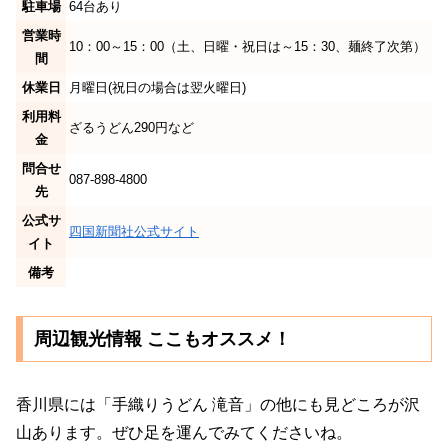
駐車場
64台あり
営業時
10：00～15：00（土、日曜・祝日は～15：30、麺終了次第）
間
休業日
月曜日(祝日の場合は翌火曜日)
利用料
ざるうどん290円など
金
問合せ
087-898-4800
先
公式サ
四国新聞社公式サイト
イト
備考
周辺観光情報 ここもオススメ！
香川県には「手織りうどん 滝音」の他にも見どころが沢
山あります。ぜひ足を運んでみてくださいね。