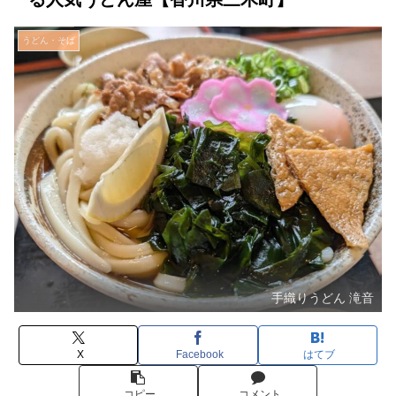
うどん・そば
手織りうどん 滝音
X
Facebook
はてブ
コピー
コメント