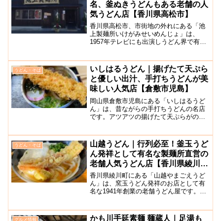
名、釜ぬきうどんもある老舗の人
気うどん店【香川県高松市】
香川県高松市、市街地の外れにある「池
上製麺所いけがみせいめんじょ」は、
1957年テレビにも出演しうどん界で有名
な”るみばぁちゃん”が創業した人気うどん
店です。2007年に現在の場所に移転し営
業をされています。こちらのお店のうど
いしはるうどん｜揚げたて天ぷら
うどん・そば
んは、麺はコシ...
と優しい出汁、手打ちうどんが美
味しい人気店【倉敷市児島】
岡山県倉敷市児島にある「いしはるうど
ん」は、昔ながらの手打ちうどんの名店
です。アツアツの揚げたて天ぷらがのっ
た「天ぷらうどん」と、肉と天ぷらの入
った「肉天うどん」が特に人気です。揚
げたての海老天を汁に浸すとジュ〜っと
山越うどん｜行列必至！釜玉うど
うどん・そば
音が！そのくらい出来立て...
ん発祥として有名な製麺所直営の
老舗人気うどん店【香川県綾川
町】
香川県綾川町にある「山越やまごえうど
ん」は、窯玉うどん発祥のお店として有
名な1941年創業の老舗うどん屋です。毎
日多くのお客が全国から訪れ、香川県ナ
ンバーワンの美味しさという人も多いほ
ど大人気の名店です。名物のかまたまう
かも川手延素麺 麺蔵人｜足湯も
グルメ情報