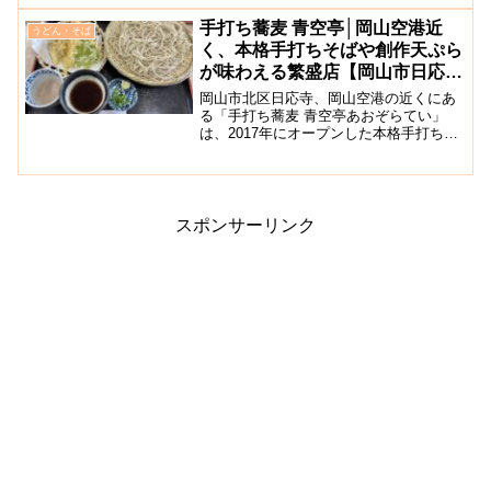
店にも選出され、コシの強いうどんが好
きな方には世界一美味しいうどんとも称
手打ち蕎麦 青空亭│岡山空港近
うどん・そば
されるほどの有名店です。...
く、本格手打ちそばや創作天ぷら
が味わえる繁盛店【岡山市日応
寺】
岡山市北区日応寺、岡山空港の近くにあ
る「手打ち蕎麦 青空亭あおぞらてい」
は、2017年にオープンした本格手打ちそ
ばが美味しいお店です。週末だけでなく
平日のランチ時でも開店時から満席にな
るほど人気があります！店内にはテーブ
ル席のほかカウンター...
スポンサーリンク