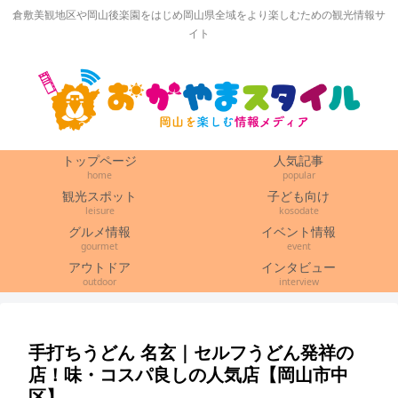
倉敷美観地区や岡山後楽園をはじめ岡山県全域をより楽しむための観光情報サ
イト
トップページ
人気記事
home
popular
観光スポット
子ども向け
leisure
kosodate
グルメ情報
イベント情報
gourmet
event
アウトドア
インタビュー
outdoor
interview
手打ちうどん 名玄｜セルフうどん発祥の
店！味・コスパ良しの人気店【岡山市中
区】