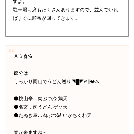
すよ。
駐車場も席もたくさんありますので、並んでいれ
ばすぐに順番が回ってきます。
🌸立春🌸
節分は
うっかり岡山でうどん巡り◥█̆̈◤࿉∥❤️♨️
⚫桃山亭…肉ぶつ冷 鶏天
⚫名玄…肉うどん ゲソ天
⚫たぬき屋…肉ぶつ温 いかちくわ天
春が来ますね～