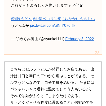
これからもよろしくお願いします┏○ﾍﾟｺ🌸
#讃岐うどん
#お腹ペコリン部
#おなかにやさしい
うどん♨️❤️
pic.twitter.com/uINfY07qHk
— ◯めぐみ岡山 (@syunkai111)
February 3, 2022
こちらはセルフうどんが発祥したお店である。 出
汁は甘口と辛口の二つから選ぶことができる。 セ
ルフうどんなので、自分で麺を温める。 たまには
バシャバシャと過剰に温めてしまう人もいるが、
それでは麺がふやけてしまうだけである。
サッとくぐらせる程度に温めることがお勧めであ