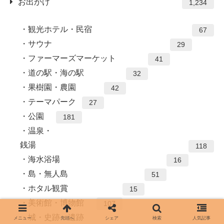
お出かけ
1,234
観光ホテル・民宿
67
サウナ
29
ファーマーズマーケット
41
道の駅・海の駅
32
果樹園・農園
42
テーマパーク
27
公園
181
温泉・
銭湯
118
海水浴場
16
島・無人島
51
ホタル観賞
15
美術館・博物館
107
城・史跡・遺跡
メニュー
先頭へ
シェア
検索
人気記事