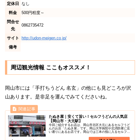
定休日
なし
料金
500円程度～
問合せ
0862735472
先
サイト
http://udon-meigen.co.jp/
備考
周辺観光情報 ここもオススメ！
岡山市には「手打ちうどん 名玄」の他にも見どころが沢
山あります。是非足を運んでみてくださいね。
たぬき屋｜安くて旨い！セルフうどんの人気店
【岡山市・大元駅】
今回ご紹介するお店は、岡山市北区大元にあるセルフうど
んのお店「たぬき屋」です。岡山大学病院や北消防署に近
い通りにあるお店です。岡山では三本の指に入るセルフう
どんのお店だとか、うどん全般でもトップクラスの旨さと
評する人もいるほど評価が高いです...