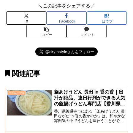
＼この記事をシェアする／
X
Facebook
はてブ
コピー
コメント
関連記事
釜あげうどん 長田 in 香の香｜出
うどん・そば
汁が絶品、連日行列ができる人気
の釜揚げうどん専門店【香川県善
通寺市】
香川県善通寺市にある「釜あげうどん 長
田ながた in 香の香かのか」は、和やかな
雰囲気の中でうどんを味わうことができ
るお店です。店内も駐車場も広く、連日
多くのお客さんが行列を作っている人気