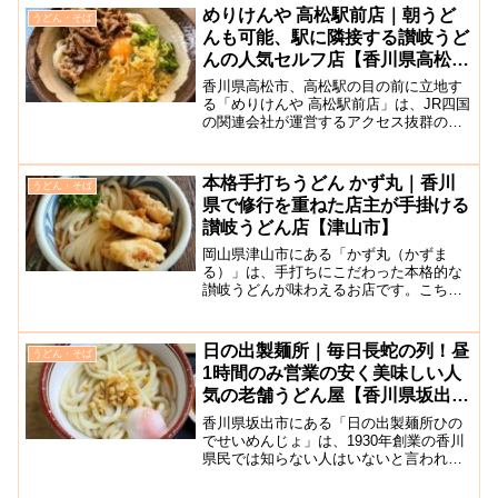
店です！こちらのお店のうどんメニュー
めりけんや 高松駅前店｜朝うど
うどん・そば
はシンプルで、釜...
んも可能、駅に隣接する讃岐うど
んの人気セルフ店【香川県高松
市】
香川県高松市、高松駅の目の前に立地す
る「めりけんや 高松駅前店」は、JR四国
の関連会社が運営するアクセス抜群の人
気セルフうどん店です。高松駅前南口を
出て、右手の交差点にあるコンビニ右隣
にあります。朝7時から営業しており、朝
本格手打ちうどん かず丸｜香川
うどん・そば
にささっとうどんを...
県で修行を重ねた店主が手掛ける
讃岐うどん店【津山市】
岡山県津山市にある「かず丸（かずま
る）」は、手打ちにこだわった本格的な
讃岐うどんが味わえるお店です。こちら
のお店のオーナーは香川県の有名店で修
行を重ね、2010年3月に津山でお店をオ
ープンしました。お店は広々としてお
日の出製麺所｜毎日長蛇の列！昼
うどん・そば
り、テーブル席のほか座敷...
1時間のみ営業の安く美味しい人
気の老舗うどん屋【香川県坂出
市】
香川県坂出市にある「日の出製麺所ひの
でせいめんじょ」は、1930年創業の香川
県民では知らない人はいないと言われる
ほど有名な老舗製麺所兼うどん店です。
こちらのお店では、お客様に出来立ての