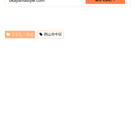
okayamastyle.com
うどん・そば
岡山市中区