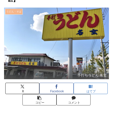
うどん・そば
手打ちうどん 名玄
X
Facebook
はてブ
コピー
コメント