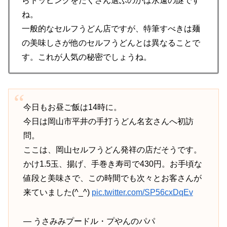
らトッピングをたくさん選ぶのかは永遠の謎です
ね。
一般的なセルフうどん店ですが、特筆すべきは麺
の美味しさが他のセルフうどんとは異なることで
す。これが人気の秘密でしょうね。
今日もお昼ご飯は14時に。
今日は岡山市平井の手打うどん名玄さんへ初訪
問。
ここは、岡山セルフうどん発祥の店だそうです。
かけ1.5玉、揚げ、手巻き寿司で430円。お手頃な
値段と美味さで、この時間でも次々とお客さんが
来ていました(^_^)
pic.twitter.com/SP56cxDqEv
— うさみみプードル・プやんのパパ