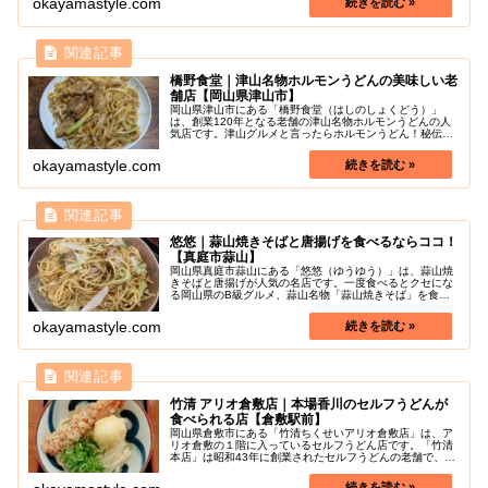
okayamastyle.com
橋野食堂｜津山名物ホルモンうどんの美味しい老
舗店【岡山県津山市】
岡山県津山市にある「橋野食堂（はしのしょくどう）」
は、創業120年となる老舗の津山名物ホルモンうどんの人
気店です。津山グルメと言ったらホルモンうどん！秘伝の
たれで焼き上げた津山でも人気のホルモンうどんが食べら
れるお店です。老舗食堂の伝統の味...
okayamastyle.com
悠悠｜蒜山焼きそばと唐揚げを食べるならココ！
【真庭市蒜山】
岡山県真庭市蒜山にある「悠悠（ゆうゆう）」は、蒜山焼
きそばと唐揚げが人気の名店です。一度食べるとクセにな
る岡山県のB級グルメ、蒜山名物「蒜山焼きそば」を食べ
るならこのお店で間違いありません！また、悠悠のからあ
げは、からあげグランプリで金賞を...
okayamastyle.com
竹清 アリオ倉敷店｜本場香川のセルフうどんが
食べられる店【倉敷駅前】
岡山県倉敷市にある「竹清ちくせいアリオ倉敷店」は、ア
リオ倉敷の１階に入っているセルフうどん店です。「竹清
本店」は昭和43年に創業されたセルフうどんの老舗で、う
どん県と名高い香川県に本店を構えています。竹清 アリオ
倉敷店のおすすめポイント ...