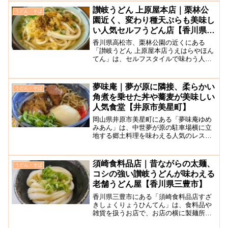
麺を味わってほしいという思いから、営
讃岐うどん 上原屋本店｜栗林公
うどん・そば
業時間はお昼時の1時...
園近く、変わり種天ぷらも美味し
い人気セルフうどん店【香川県高
松市】
香川県高松市、栗林公園の近くにある
「讃岐うどん 上原屋本店うえはらやほん
てん」は、セルフスタイルで味わう人気
うどん店です。一方通行の道に面してお
り車でのアクセスはやや不便ですが、ラ
ンチ時は行列ができます。注文は、お好
夢味庵｜夢が原に隣接、柔らかい
うどん・そば
みにあわせて、揚げや揚げ...
角煮を乗せた丼や蕎麦が美味しい
人気食堂【井原市美星町】
岡山県井原市美星町にある「夢味庵ゆめ
みあん」は、中世夢が原の駐車場横に立
地する郷土料理を味わえる人気のレスト
ランです。開店と同時に満席になること
もあり、TV番組「バナナマンのせっかく
グルメ」も取材に訪れたことがありま
須崎食料品店｜昔ながらの太麺、
うどん・そば
す。中世夢が原をイメージ...
コシの強い讃岐うどんが味わえる
老舗うどん屋【香川県三豊市】
香川県三豊市にある「須崎食料品店すざ
きしょくりょうひんてん」は、食料品や
雑貨を扱うお店で、お店の横に製麺所が
あります。こちらのお店は食べログ百名