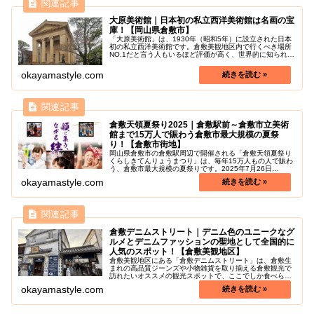
大原美術館｜日本初の私立西洋美術館は名画の宝
庫！【岡山県倉敷市】
「大原美術館」は、1930年（昭和5年）に設立された日本
初の私立西洋美術館です。倉敷美観地区内で行くべき場所
NO.1だと言う人もいるほど評価が高く、世界的に知られる
絵画が数多く展示されています。日本に2点しか存在しな
いエル・グレコの「受胎告...
okayamastyle.com
倉敷天領夏祭り2025｜倉敷駅前～倉敷市立美術
館まで15万人で賑わう倉敷市最大規模の夏祭
り！【倉敷市街地】
岡山県倉敷市の倉敷駅周辺で開催される「倉敷天領夏祭り
くらしきてんりょうまつり」は、毎年15万人もの人で賑わ
う、倉敷市最大規模の夏祭りです。2025年7月26日
(土)13:00～20:40開催予定。倉敷駅前～倉敷市立美術館ま
okayamastyle.com
での倉敷中央通りを...
倉敷デニムストリート｜デニム色のユニークなグ
ルメとデニムファッションの聖地として全国的に
人気のスポット！【倉敷美観地区】
倉敷美観地区にある「倉敷デニムストリート」は、倉敷生
まれの高品質ジーンズや小物雑貨を取り揃える倉敷観光で
訪れたいオススメの観光スポットで、ここでしか食べられ
ないユニークなグルメも充実していることで知られていま
okayamastyle.com
す。倉敷は、日本で初めてジーンズ...