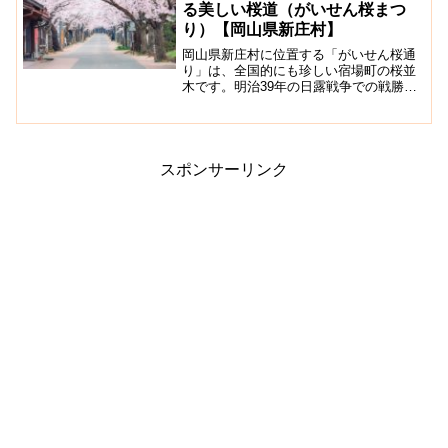
る美しい桜道（がいせん桜まつ
り）【岡山県新庄村】
岡山県新庄村に位置する「がいせん桜通
り」は、全国的にも珍しい宿場町の桜並
木です。明治39年の日露戦争での戦勝記
念として旧出雲街道新庄宿に137本の桜が
植えられてました。現在は133本のソメイ
ヨシノがあり、5.5mおきに咲き揃う素晴
らしい桜並...
スポンサーリンク