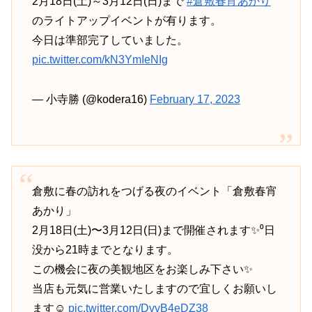
2月18日(土)～3月12日(日)まで
#倉敷春宵あかり
のライトアップイベントが有ります。
今日は準部完了していました。
pic.twitter.com/kN3YmIeNIg
— 小寺勝 (@kodera16)
February 17, 2023
倉敷に春の訪れをつげる夜のイベント「倉敷春宵
あかり」
2月18日(土)〜3月12日(日)まで開催されます✨⁰日
没から21時までとなります。
この機会に夜の美観地区をお楽しみ下さい✨
当店も元気に営業いたしますので宜しくお願いし
ます☺️
pic.twitter.com/DvvB4eDZ38