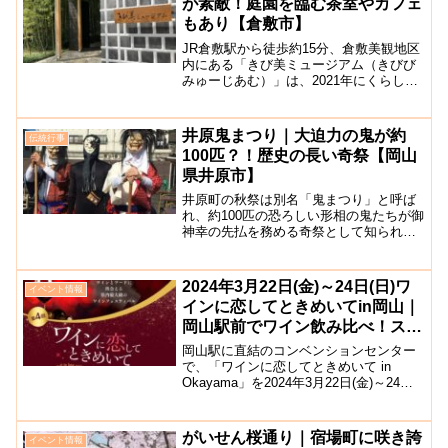
が素敵！庭園を臨む茶室やカフェ
もあり【倉敷市】
JR倉敷駅から徒歩約15分、倉敷美観地区
内にある「きび美ミュージアム（きびび
みゅーじあむ）」は、2021年にくらしき
宵待ちGARDEN内に開設された、”吉備と
出会う 吉備に恋をする”をコンセプトにし
た文化施設となっています。竹やぶの庭
井原鬼まつり｜大迫力の鬼が約
伝統行事
も美し...
100匹？！歴史の長い奇祭【岡山
県井原市】
井原町の秋祭は別名「鬼まつり」と呼ば
れ、約100匹の恐ろしい形相の鬼たちが御
神幸の先払を務める奇祭として知られて
います。向こう1年間の家内安全を願っ
て、鬼の背中や槍先に刺した御幣を争奪
すると、無病息災のご利益があると言わ
2024年3月22日(金)～24日(日)ワ
イベント情報
れていますが、現在で...
インに恋してときめいてin岡山｜
岡山駅前でワイン飲み比べ！ステ
ージや屋台も！
岡山駅に直結のコンベンションセンター
で、「ワインに恋してときめいて in
Okayama」を2024年3月22日(金)～24日
(日)の三日間開催します。県内外の有名ワ
インやワイナリーが出品しており、約200
種類以上の厳選されたワインと、ワイ...
がいせん桜通り｜宿場町に咲き誇
イベント情報