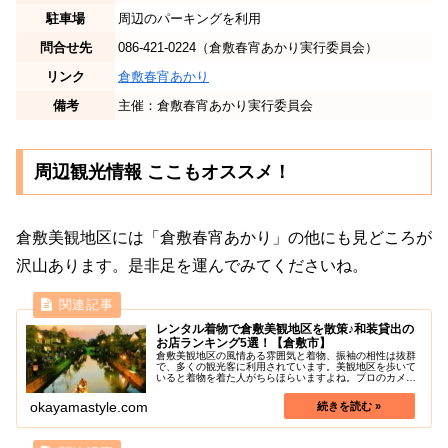
駐車場
周辺のパーキングを利用
問合せ先
086-421-0224（倉敷春宵あかり実行委員会）
リンク
倉敷春宵あかり
備考
主催：倉敷春宵あかり実行委員会
周辺観光情報 ここもオススメ！
倉敷美観地区には「倉敷春宵あかり」の他にも見どころが
沢山あります。是非足を運んでみてくださいね。
レンタル着物で倉敷美観地区を散策♪和装貸出の
お店ランキング5選！【倉敷市】
倉敷美観地区の風情ある雰囲気と着物、振袖の相性は抜群
で、多くの観光客に利用されています。美観地区を歩いて
いると着物を着た人がちらほらいますよね。プロのカメラ
マン同行も可能なので、写真撮影もでき、旅の思い出に残
ること間違いなしです。この記事で...
okayamastyle.com