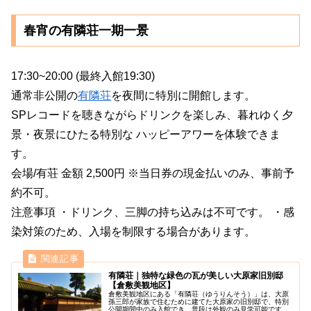
春宵の有隣荘一期一景
17:30~20:00 (最終入館19:30)
通常非公開の
有隣荘
を夜間に特別に開館します。
SPレコードを聴きながらドリンクを楽しみ、暮れゆく夕
景・夜景にひたる特別な ハッピーアワーを体験できま
す。
会場/有荘 金額 2,500円 ※当日券の現金払いのみ、事前予
約不可。
注意事項 ・ドリンク、三脚の持ち込みは不可です。 ・感
染対策のため、入場を制限する場合があります。
有隣荘｜独特な緑色の瓦が美しい大原家旧別邸
【倉敷美観地区】
倉敷美観地区にある「有隣荘（ゆうりんそう）」は、大原
孫三郎が家族で住むために建てた大原家の旧別邸で、特別
公開期間中のみ入館でき、普段は外観のみ見学可能です。