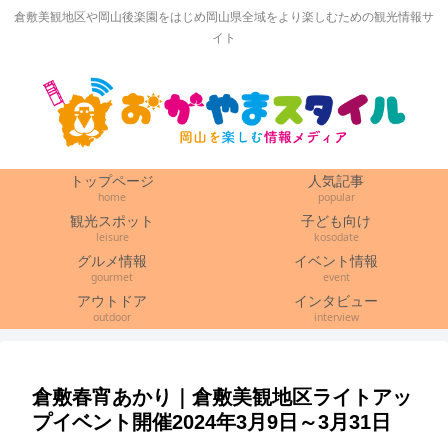
倉敷美観地区や岡山後楽園をはじめ岡山県全域をより楽しむための観光情報サ
イト
トップページ
人気記事
home
popular
観光スポット
子ども向け
leisure
kosodate
グルメ情報
イベント情報
gourmet
event
アウトドア
インタビュー
outdoor
interview
倉敷春宵あかり｜倉敷美観地区ライトアッ
プイベント開催2024年3月9日～3月31日