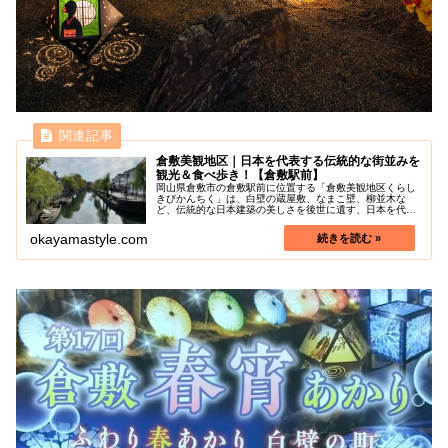
倉敷美観地区｜日本を代表する伝統的な街並みを
観光＆食べ歩き！【倉敷駅前】
岡山県倉敷市の倉敷駅前に位置する「倉敷美観地区くらし
きびかんちく」は、白壁の蔵屋敷、なまこ壁、柳並木な
ど、伝統的な日本建築の美しさを後世に遺す、日本を代表
する街並み保存地域であり岡山最大の観光地です。県外の
みならず世界中から多くの観光客が訪...
okayamastyle.com