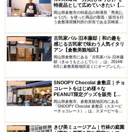
特産品として広めていきたい【倉
敷薄荷陳列所所長】
岡山県倉敷市の特産品の和薄荷「秀美(し
ゅうび)」を使った商品の製造・販売を行
う倉敷薄荷陳列所の所長である宮崎菜央
ミヤザキナオさんにインタビューをさせ
ていただきました。地域おこし協力隊と
して県外から倉敷市に移住し、「秀美
古民家バル 旧本藤邸｜和の趣を
倉敷美観地区
（しゅうび）」という品...
感じる古民家で味わう人気イタリ
アン【倉敷美観地区】
岡山県倉敷市にある「古民家バル 旧本藤
邸（きゅうもとふじてい）」は、2014年
8月に倉敷美観地区近くにオープンしたイ
タリアンレストランです。お店は倉敷駅
から徒歩圏内のセンター街を抜けた先に
あり、建物は築60年以上の趣のある古民
SNOOPY Chocolat 倉敷店｜チョ
倉敷美観地区
家をリノベーシ...
コレートをはじめ様々な
PEANUT限定グッズを販売【美
観地区】
岡山県倉敷市、倉敷美観地区内にある
「SNOOPY Chocolat 倉敷店（スヌーピ
ーチョコレート）」は、スヌーピーをテ
ーマにしたチョコレートや雑貨を販売し
ているお店です。店内では名作PEANUT
が描く家族や恋愛など様々な愛をテーマ
きび美ミュージアム｜竹林の庭園
倉敷美観地区
にしたチ...