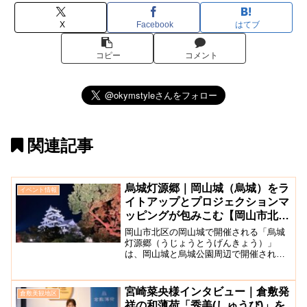
X
Facebook
はてブ
コピー
コメント
関連記事
烏城灯源郷｜岡山城（烏城）をラ
イベント情報
イトアップとプロジェクションマ
ッピングが包みこむ【岡山市北
区】
岡山市北区の岡山城で開催される「烏城
灯源郷（うじょうとうげんきょう）」
は、岡山城と烏城公園周辺で開催される
ライトアップイベントです。岡山城は、
外壁が黒塗りのため烏城と呼ばれていま
す。その烏城をライトアップしたイベン
宮崎菜央様インタビュー｜倉敷発
倉敷美観地区
トで、春・夏・秋の3回に渡...
祥の和薄荷「秀美(しゅうび)」を