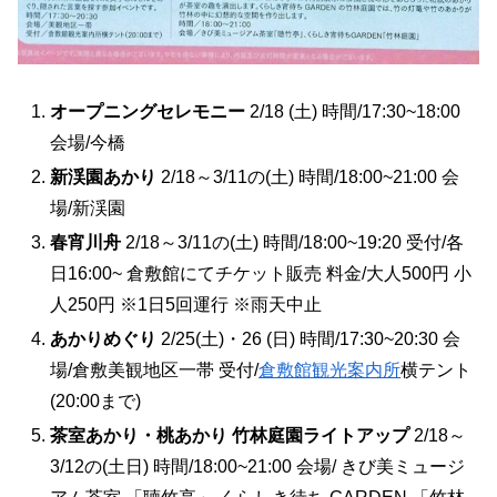
オープニングセレモニー
2/18 (土) 時間/17:30~18:00
会場/今橋
新渓園あかり
2/18～3/11の(土) 時間/18:00~21:00 会
場/新渓園
春宵川舟
2/18～3/11の(土) 時間/18:00~19:20 受付/各
日16:00~ 倉敷館にてチケット販売 料金/大人500円 小
人250円 ※1日5回運行 ※雨天中止
あかりめぐり
2/25(土)・26 (日) 時間/17:30~20:30 会
場/倉敷美観地区一帯 受付/
倉敷館観光案内所
横テント
(20:00まで)
茶室あかり・桃あかり 竹林庭園ライトアップ
2/18～
3/12の(土日) 時間/18:00~21:00 会場/ きび美ミュージ