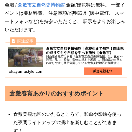
会場 /
倉敷市立自然史博物館
金額/観覧料は無料。 一部イ
ベントは要材料費。 注意事項/照明器具 (懐中電灯、 スマ
ートフォンなど)を持参いただくと、 展示をよりお楽しみ
いただけます。
倉敷市立自然史博物館｜高校生まで無料！岡山県
の成り立ちや自然を学べる施設【倉敷市】
岡山県倉敷市にある「倉敷市立自然史博物館」は、化石や
岩石、昆虫、植物、動物の標本を展示し、岡山県の自然を
わかりやすく展示公開している倉敷美観地区に隣接する博
物館です。高校生以下は無料で入場することができます。
入場料の安さにも関わらず、展示数...
okayamastyle.com
倉敷春宵あかりのおすすめポイント
倉敷美観地区のいたるところで、和傘や影絵を使っ
た夜間ライトアップの演出を楽しむことができま
す！