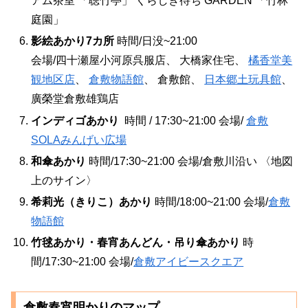
アム茶室 「聴竹亭」 くらしき待ち GARDEN 「竹林
庭園」
影絵あかり7カ所
時間/日没~21:00
会場/四十瀬屋小河原呉服店、 大橋家住宅、
橘香堂美
観地区店
、
倉敷物語館
、 倉敷館、
日本郷土玩具館
、
廣榮堂倉敷雄鶏店
インディゴあかり
時間 / 17:30~21:00 会場/
倉敷
SOLAみんげい広場
和傘あかり
時間/17:30~21:00 会場/倉敷川沿い 〈地図
上のサイン〉
希莉光（きりこ）あかり
時間/18:00~21:00 会場/
倉敷
物語館
竹毬あかり・春宵あんどん・吊り傘あかり
時
間/17:30~21:00 会場/
倉敷アイビースクエア
倉敷春宵明かりのマップ