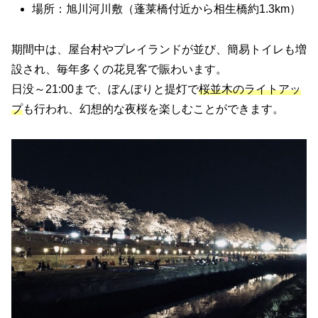
場所：旭川河川敷（蓬莱橋付近から相生橋約1.3km）
期間中は、屋台村やプレイランドが並び、簡易トイレも増
設され、毎年多くの花見客で賑わいます。
日没～21:00まで、ぼんぼりと提灯で
桜並木のライトアッ
プ
も行われ、幻想的な夜桜を楽しむことができます。