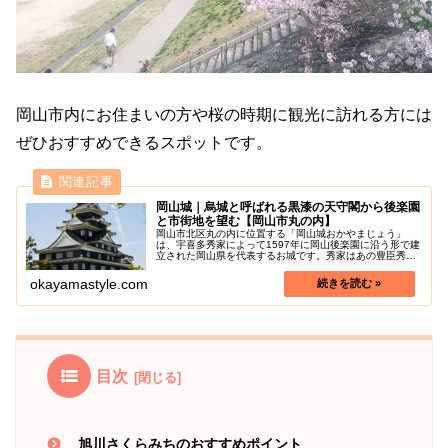
岡山市内にお住まいの方や桜の時期に観光に訪れる方には
ぜひおすすめできるスポットです。
岡山城｜烏城と呼ばれる黒漆の天守閣から後楽園
と市街地を望む【岡山市丸の内】
岡山市北区丸の内に位置する「岡山城おかやまじょう」
は、宇喜多秀家によって1597年に岡山後楽園に沿う形で建
立された岡山県を代表するお城です。秀家はあの豊臣秀吉
に厚遇されていたので、このお城も秀吉に指導を受けて築
城したといわれています。そして...
okayamastyle.com
目次
旭川さくらみちのおすすめポイント