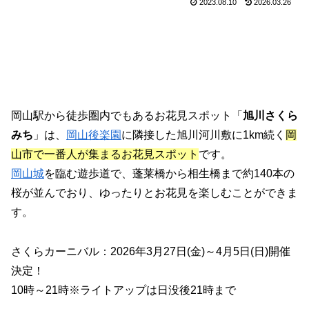
2023.08.10
2026.03.26
岡山駅から徒歩圏内でもあるお花見スポット「
旭川さくら
みち
」は、
岡山後楽園
に隣接した旭川河川敷に1km続く
岡
山市で一番人が集まるお花見スポット
です。
岡山城
を臨む遊歩道で、蓬莱橋から相生橋まで約140本の
桜が並んでおり、ゆったりとお花見を楽しむことができま
す。
さくらカーニバル：2026年3月27日(金)～4月5日(日)開催
決定！
10時～21時※ライトアップは日没後21時まで