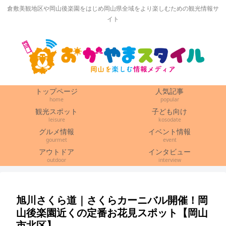
倉敷美観地区や岡山後楽園をはじめ岡山県全域をより楽しむための観光情報サ
イト
トップページ
人気記事
home
popular
観光スポット
子ども向け
leisure
kosodate
グルメ情報
イベント情報
gourmet
event
アウトドア
インタビュー
outdoor
interview
旭川さくら道｜さくらカーニバル開催！岡
山後楽園近くの定番お花見スポット【岡山
市北区】