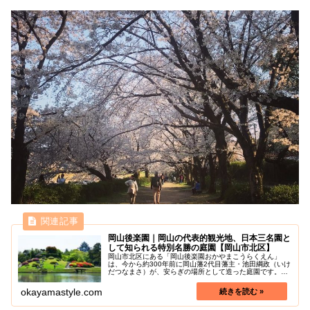
岡山後楽園｜岡山の代表的観光地、日本三名園と
して知られる特別名勝の庭園【岡山市北区】
岡山市北区にある「岡山後楽園おかやまこうらくえん」
は、今から約300年前に岡山藩2代目藩主・池田綱政（いけ
だつなまさ）が、安らぎの場所として造った庭園です。岡
山の誇りでもある後楽園は、その美しさから石川県の兼六
園けんろくえん、茨城県の偕楽園...
okayamastyle.com