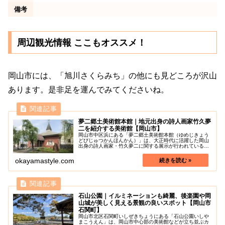
備考
周辺観光情報 ここもオススメ！
岡山市には、「旭川さくらみち」の他にも見どころが沢山
あります。是非足を運んでみてくださいね。
夢二郷土美術館本館｜地元出身の詩人画家竹久夢
二を紹介する美術館【岡山市】
岡山市中区浜にある「夢二郷土美術館本館（ゆめじきょう
どびじゅつかんほんかん）」は、大正時代に活躍した岡山
出身の詩人画家・竹久夢二に関する展示が行われている美
術館です。岡山後楽園のすぐ近くにあります。大正時代を
感じさせてくれるレンガ造りの建物...
okayamastyle.com
石山公園｜イルミネーションも綺麗、後楽園や岡
山城が美しく見える景観の良いスポット【岡山市
石関町】
岡山市北区石関町いしぜきちょうにある「石山公園いしや
まこうえん」は、岡山市中心部の美術館などが立ち並ぶカ