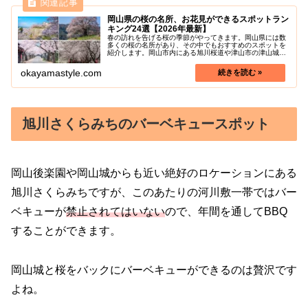
岡山県の桜の名所、お花見ができるスポットラン
キング24選【2026年最新】
春の訪れを告げる桜の季節がやってきます。岡山県には数
多くの桜の名所があり、その中でもおすすめのスポットを
紹介します。岡山市内にある旭川桜道や津山市の津山城、
真庭市にある樹齢1000年を超える天然記念物の醍醐桜な
ど、見どころ満載です。また、桜...
okayamastyle.com
旭川さくらみちのバーベキュースポット
岡山後楽園や岡山城からも近い絶好のロケーションにある
旭川さくらみちですが、このあたりの河川敷一帯ではバー
ベキューが
禁止されてはいない
ので、年間を通してBBQ
することができます。
岡山城と桜をバックにバーベキューができるのは贅沢です
よね。