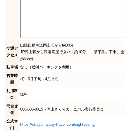
山陽自動車道岡山ICから約30分
交通ア
JR岡山駅から岡電高屋行きバス約10分、「県庁前」下車、徒
クセス
歩約5分
駐車場
なし（近隣パーキングを利用）
営業時
桜：3月下旬～4月上旬
間
利用料
無料
金
問合せ
086-803-8015（岡山さくらカーニバル実行委員会）
先
公式サ
https://okayama-city-travel.com/sightseeing/
イト