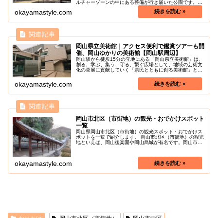
ルチャーゾーンの中にある整備が行き届いた公園です。後
楽園や岡山城脇を流れる旭川のほとりにあり、川を挟んだ
okayamastyle.com
岡山後楽園や岡山城が大変美しく見...
岡山県立美術館｜アクセス便利で鑑賞ツアーも開
催、岡山ゆかりの美術館【岡山駅周辺】
岡山駅から徒歩15分の立地にある「岡山県立美術館」は、
創る、学ぶ、集う、守る、繋ぐ広場として、地域の芸術文
化の発展に貢献していく「県民とともに創る美術館」とし
て設立されました。岡山市街地カルチャーゾーンの中心地
にあり、岡山駅から出ている路面...
okayamastyle.com
岡山市北区（市街地）の観光・おでかけスポット
一覧
岡山県岡山市北区（市街地）の観光スポット・おでかけス
ポットを一覧で紹介します。 岡山市北区（市街地）の観光
地といえば、岡山後楽園や岡山烏城が有名です。岡山市北
区（市街地）の色々な魅力を探しに行きましょう！
okayamastyle.com