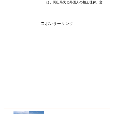
は、岡山県民と外国人の相互理解、交流
の推進、地域の国際化を目的とし、平成7
年6月に設立された施設です。パスポート
の申請ができるほか、海外情報など様々
な情報の提供や日本語...
スポンサーリンク