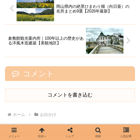
岡山県内の絶景ひまわり畑（向日葵）の
名所まとめ9選【2026年最新】
倉敷館観光案内所｜100年以上の歴史があ
る洋風木造建築【美観地区】
コメント
コメントを書き込む
ホーム
お出かけ
メニュー
先頭へ
シェア
検索
人気記事