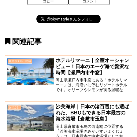
コピー
コメント
関連記事
ホテルリマーニ｜全室オーシャン
観光ホテル・民宿
ビュー！日本のエーゲ海で贅沢な
時間【瀬戸内市牛窓】
岡山県瀬戸内市牛窓にある「ホテルリマ
ーニ」は、海沿いに佇むリゾートホテル
です。オリーブやレモンが実る温暖な気
候、島々が浮かぶ深い青の海から「日本
のエーゲ海」と称される牛窓の海辺の景
色を堪能できます。コンセプトはギリシ
沙美海岸｜日本の渚百選にも選ば
お出かけ
ャのリゾートで、牛窓町が...
れた、BBQもできる日本最古の
海水浴場【倉敷市玉島】
岡山県倉敷市玉島の西南端に位置する
「沙美海水浴場さみかいすいよくじょ
う」は、日本最古の海水浴場として知ら