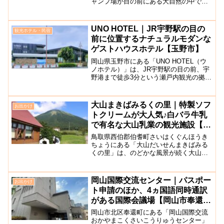
ャンプ場が目の前にある大自然の中で渓
流釣りを楽しむことができる施設です。
ここでは、大自然の清流で育てられたヒ
ラメ（アマゴ）やマスなどを釣ることが
UNO HOTEL｜JR宇野駅の目の
観光ホテル・民宿
できます。エサや竿はレン...
前に位置するナチュラルモダンな
ゲストハウスホテル【玉野市】
岡山県玉野市にある「UNO HOTEL（ウ
ノホテル）」は、JR宇野駅の目の前、宇
野港まで徒歩3分という瀬戸内観光の拠点
に立地するナチュラルモダンなゲストハ
ウス風ホテルです。「瀬戸内レストラン
BLUNO」が併設しており、宇野港も近く
大山まきばみるくの里｜特製ソフ
お出かけ
直島観光の...
トクリームが大人気♪白バラ牛乳
で有名な大山乳業の観光施設【鳥
取県伯耆町】
鳥取県西伯郡伯耆町さいはくぐんほうき
ちょうにある「大山だいせんまきばみる
くの里」は、のどかな風景が続く大山放
牧場内にあるレジャー施設です。米子IC
から車で19分ほどのアクセスです。大山
まきばみるくの里の敷地内には数多くの
岡山国際交流センター｜パスポー
お出かけ
牛が放牧されており、...
ト申請のほか、4ヵ国語同時通訳
がある国際会議場【岡山市奉還
町】
岡山市北区奉還町にある「岡山国際交流
おかやまこくさいこうりゅうセンター」