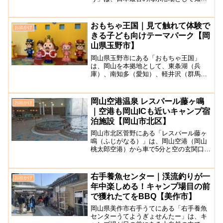
れており、白い砂浜と松とのコントラス
トが美しい海岸で、“日本の渚百選”にも選
出されています。海水浴シーズンには多
おもちゃ王国｜見て触れて体験で
お出かけ
くの海水浴客で賑わい、バ...
きる子ども向けテーマパーク【岡
山県玉野市】
岡山県玉野市にある「おもちゃ王国」
は、岡山を本拠地として、東条湖（兵
庫）、南知多（愛知）、軽井沢（群馬）
と、全国に4カ所にある世界の様々なおも
ちゃを揃えたテーマパークです。見て・
触れて・体験できるテーマパークをコン
岡山空港温泉 レスパール藤ヶ鳴
お出かけ
セプトにしています。園内に...
｜空港も岡山ICも近いキャンプ宿
泊施設【岡山市北区】
岡山市北区菅野にある「レスパール藤ヶ
鳴（ふじがなる）」は、岡山空港（岡山
桃太郎空港）から車で5分と空の玄関口か
らアクセスの良い空港リゾート宿泊施設
です。2023年3月現在、ホテル本館と大
浴場、レストランは営業休止中です。高
右手養魚センター｜渓流釣りが一
お出かけ
級コテージ「四季の...
年中楽しめる！キャンプ場目の前
で獲れたてをBBQ【美作市】
岡山県美作市右手うてにある「右手養魚
センターうてようぎょせんたー」は、キ