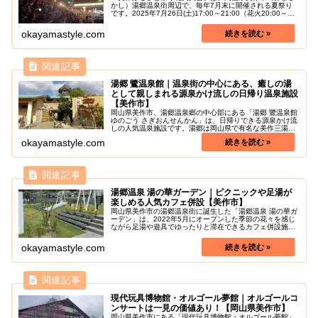
かし）湯郷温泉街周辺で、毎年7月末に開催される夏祭り
です。2025年7月26日(土)17:00～21:00（花火20:00～
21:00）開催決定！スターマインなどおよそ2000発の花火
が打...
okayamastyle.com
湯郷 鷺温泉館｜温泉街の中心にある、癒しの湯
として親しまれる源泉かけ流しの日帰り温泉施設
【美作市】
岡山県美作市、湯郷温泉郷の中心部にある「湯郷 鷺温泉館
ゆのごう さぎおんせんかん」は、日帰りできる源泉かけ流
しの人気温泉施設です。湯郷は岡山県で有名な美作三湯の
うちの一つで、その中心に位置するのが湯郷鷺温泉館で
okayamastyle.com
す。1200年以上の歴史を持つ...
湯郷温泉 湯の華ガーデン｜ピクニックや足湯が
楽しめる人気カフェ併設【美作市】
岡山県美作市の湯郷温泉街に誕生した「湯郷温泉 湯の華ガ
ーデン」は、2022年5月にオープンした季節の花々を感じ
ながら足湯や遊具でゆったりと滞在できるカフェ併設施設
です。湯郷温泉の名湯とともに、園内のカフェ「農園カフ
ェ湯郷 湯の華ガーデン」で...
okayamastyle.com
現代玩具博物館・オルゴール夢館｜オルゴールコ
ンサートは一見の価値あり！【岡山県美作市】
岡山県美作市にある「現代玩具博物館・オルゴール夢館」