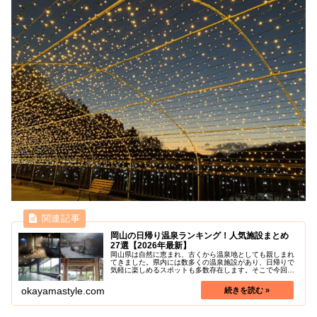
岡山の日帰り温泉ランキング！人気施設まとめ
27選【2026年最新】
岡山県は自然に恵まれ、古くから温泉地としても親しまれ
てきました。県内には数多くの温泉施設があり、日帰りで
気軽に楽しめるスポットも多数存在します。そこで今回、
岡山の日帰り温泉の中から人気のある施設を厳選し、評判
やアクセスの良さから独自に集計し...
okayamastyle.com