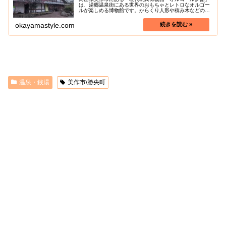
は、湯郷温泉街にある世界のおもちゃとレトロなオルゴー
ルが楽しめる博物館です。からくり人形や積み木などの海
外の木製玩具約600点とオルゴールの名機をはじめとする
アンティークオルゴール約30点...
okayamastyle.com
温泉・銭湯
美作市/勝央町