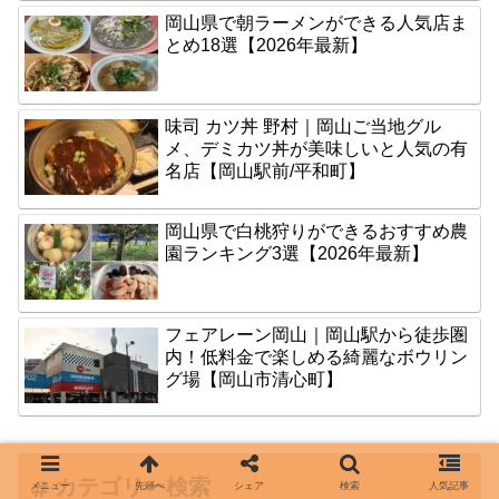
岡山県で朝ラーメンができる人気店ま
とめ18選【2026年最新】
味司 カツ丼 野村｜岡山ご当地グル
メ、デミカツ丼が美味しいと人気の有
名店【岡山駅前/平和町】
岡山県で白桃狩りができるおすすめ農
園ランキング3選【2026年最新】
フェアレーン岡山｜岡山駅から徒歩圏
内！低料金で楽しめる綺麗なボウリン
グ場【岡山市清心町】
カテゴリー検索
メニュー
先頭へ
シェア
検索
人気記事