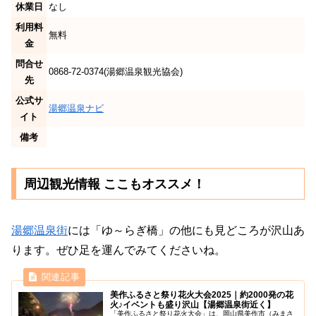
休業日
なし
利用料
無料
金
問合せ
0868-72-0374(湯郷温泉観光協会)
先
公式サ
湯郷温泉ナビ
イト
備考
周辺観光情報 ここもオススメ！
湯郷温泉街
には「ゆ～らぎ橋」の他にも見どころが沢山あ
ります。ぜひ足を運んでみてくださいね。
美作ふるさと祭り花火大会2025｜約2000発の花
火♪イベントも盛り沢山【湯郷温泉街近く】
「美作ふるさと祭り花火大会」は、岡山県美作市（みまさ