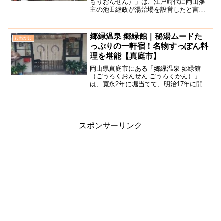
もりおんせん）」は、江戸時代に岡山藩
主の池田継政が湯治場を設営したと言わ
れている温泉施設です。泉質は、アルカ
リ性単純温泉（緩和性アルカリ性微温
泉）で、微かに硫黄の匂いがする温泉で
郷緑温泉 郷緑館｜秘湯ムードた
お出かけ
す。当時、藩をかけての一大...
っぷりの一軒宿！名物すっぽん料
理を堪能【真庭市】
岡山県真庭市にある「郷緑温泉 郷緑館
（ごうろくおんせん ごうろくかん）」
は、寛永2年に堀当てて、明治17年に開館
した、秘湯ムードたっぷりの源泉かけ流
しの湯を堪能できる一軒宿旅館です。日
帰り入浴もできますが、貸し切り（30
分）のみで予約不可で...
スポンサーリンク