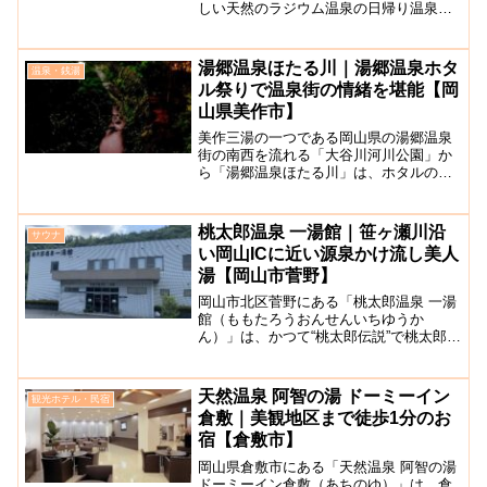
しい天然のラジウム温泉の日帰り温泉施
設です。循環式ですが全国でも上位の泉
質を誇ります。露天風呂は、和洋2種類の
庭園をしつらえており、四季折々の蒜山
湯郷温泉ほたる川｜湯郷温泉ホタ
温泉・銭湯
高原の風を感じながら...
ル祭りで温泉街の情緒を堪能【岡
山県美作市】
美作三湯の一つである岡山県の湯郷温泉
街の南西を流れる「大谷川河川公園」か
ら「湯郷温泉ほたる川」は、ホタルの鑑
賞スポットとして人気を集めています。6
月上旬には「湯郷温泉ホタル祭り」が開
催され、大谷川に飛び交うホタルと温泉
桃太郎温泉 一湯館｜笹ヶ瀬川沿
サウナ
情緒を堪能できます。大...
い岡山ICに近い源泉かけ流し美人
湯【岡山市菅野】
岡山市北区菅野にある「桃太郎温泉 一湯
館（ももたろうおんせんいちゆうか
ん）」は、かつて“桃太郎伝説”で桃太郎が
流れてきたという言い伝えのある笹ヶ瀬
川沿いの日帰り温泉施設です。日帰りで
気軽に源泉かけ流しの湯（加温のみ）を
天然温泉 阿智の湯 ドーミーイン
観光ホテル・民宿
堪能することができます...
倉敷｜美観地区まで徒歩1分のお
宿【倉敷市】
岡山県倉敷市にある「天然温泉 阿智の湯
ドーミーイン倉敷（あちのゆ）」は、倉