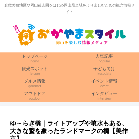
倉敷美観地区や岡山後楽園をはじめ岡山県全域をより楽しむための観光情報サ
イト
トップページ
人気記事
home
popular
観光スポット
子ども向け
leisure
kosodate
グルメ情報
イベント情報
gourmet
event
アウトドア
インタビュー
outdoor
interview
ゆ～らぎ橋｜ライトアップや噴水もある、
大きな鷲を象ったランドマークの橋【美作
市】