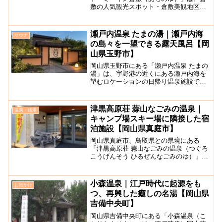
敷の人気観光スポット・倉敷美観地区ま
で徒歩1分という好立地に立地するホテル
です。ホテル内最上階には、サウナ付天
然温泉“阿智の湯”があり、夜通し好きな時
瀬戸内温泉 たまの湯｜瀬戸内海
サウナ
に入浴が可能で...
の島々を一望できる露天風呂【岡
山県玉野市】
岡山県玉野市にある「瀬戸内温泉 たまの
湯」は、宇野港の近くにある瀬戸内海を
望むロケーションの日帰り温泉施設で
す。古民家風の落ち着いた大人の雰囲気
で、広い大浴場や施設で一日過ごすこと
ができることから、岡山県下でも有数の
津黒高原荘 蒜山なごみの温泉｜
温泉・銭湯
人気温浴施設となっていま...
キャンプ場スキー場に隣接した宿
泊施設【岡山県真庭市】
岡山県真庭市、鳥取県との県境にある
「津黒高原荘 蒜山なごみの温泉（つぐろ
こうげんそう ひるぜんなごみのゆ）」
は、キャンプやスキー場もある大自然に
囲まれた津黒高原にあり、公共宿泊施設
も備えた温泉施設です。キャンプやスキ
小森温泉｜江戸時代に起源をも
お出かけ
ーでの日帰り入浴でも利用...
つ、再興した癒しの名湯【岡山県
吉備中央町】
岡山県吉備中央町にある「小森温泉（こ