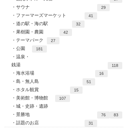
サウナ
29
ファーマーズマーケット
41
道の駅・海の駅
32
果樹園・農園
42
テーマパーク
27
公園
181
温泉・
銭湯
118
海水浴場
16
島・無人島
51
ホタル観賞
15
美術館・博物館
107
城・史跡・遺跡
景勝地
76
83
話題のお店
31