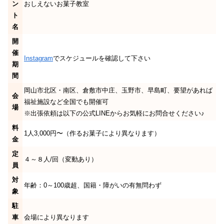
ン
おしえないお菓子教室
ト
名
開
催
Instagram
でスケジュールを確認して下さい
期
間
岡山市北区・南区、倉敷市中庄、玉野市、早島町、要望があれば
会
福祉施設など全国でも開催可
場
※出張依頼は以下の公式LINEからお気軽にお問合せください♪
料
1人3,000円〜（作るお菓子により異なります）
金
定
４～８人/回（変動あり）
員
対
年齢：0～100歳超、国籍・障がいの有無問わず
象
駐
車
会場により異なります