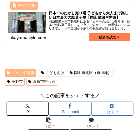
日本一のだがし売り場 子どもから大人まで楽し
い日本最大の駄菓子屋【岡山県瀬戸内市】
岡山県瀬戸内市長船町にある「日本一のだがし売り場（日
本一の駄菓子屋）」をご存じですか？ここは田畑の中にあ
りますが、日本全国から多くの観光客が訪れるという、知
る人ぞ知る岡山の観光スポットとなっています。外観は、
広大な敷地を持つ工場か倉庫のよう...
okayamastyle.com
イベント情報
こども向け
岡山市北区（市街地）
玉野市
倉敷市中心部
＼この記事をシェアする／
X
Facebook
はてブ
コピー
コメント