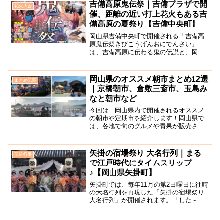
守(こしもり)と呼ばれる担ぎ手8人と、ま
吉備高原鬼伝祭｜吉備プラザで開
花火大会
とめ役の警護が1人つ...
催、距離の近い打上花火もある吉
備高原の夏祭り【吉備中央町】
岡山県吉備中央町で開催される「吉備高
原鬼伝祭きびこうげんおにでんさい」
は、吉備高原に伝わる鬼の伝説と、岡山
弁のおいでんせいをかけて名付けられた
吉備高原の夏祭りです。2024年8月31日
（土）15:00～21:00に開催されます。こ
岡山県のオススメ朝市まとめ12選
まとめ記事
ちらの夏祭...
｜京橋朝市、倉敷三斎市、玉島み
なと朝市など
今回は、岡山県内で開催されるオススメ
の朝市や定期市を紹介します！岡山県で
は、各地で旬のグルメや青果が販売され
る朝市が開催されています。その土地な
らではのおいしい地元食材や、ユニーク
な手作り品が揃う朝市は、地元の人たち
矢掛の宿場祭り 大名行列｜まる
伝統行事
と触れ合ったり、岡山の文...
で江戸時代にタイムスリップ
♪【岡山県矢掛町】
矢掛町では、毎年11月の第2日曜日に往時
の大名行列を再現した「矢掛の宿場祭り
大名行列」が開催されます。「した～に
～、したに」という掛け声が、江戸時代
を思わせる昔ながらの町並みに響き渡り