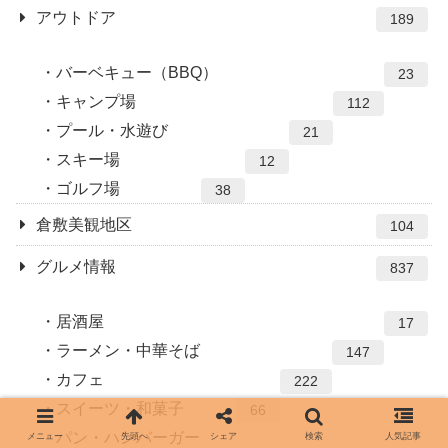
アウトドア
189
バーベキュー（BBQ）
23
キャンプ場
112
プール・水遊び
21
スキー場
12
ゴルフ場
38
倉敷美観地区
104
グルメ情報
837
居酒屋
17
ラーメン・中華そば
147
カフェ
222
スイーツ・和菓子
66
パン・ハンバーガー
メニュー
先頭へ
シェア
検索
人気記事