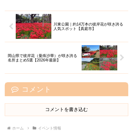
ます。殿様や姫君、奉行・典医・腰元ら
に扮した、総勢80...
川東公園｜約14万本の彼岸花が咲き誇る
人気スポット【真庭市】
岡山県で彼岸花（曼殊沙華）が咲き誇る
名所まとめ5選【2026年最新】
コメント
コメントを書き込む
ホーム
イベント情報