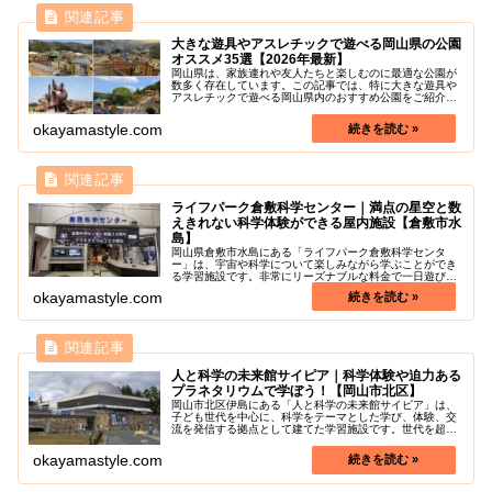
大きな遊具やアスレチックで遊べる岡山県の公園
オススメ35選【2026年最新】
岡山県は、家族連れや友人たちと楽しむのに最適な公園が
数多く存在しています。この記事では、特に大きな遊具や
アスレチックで遊べる岡山県内のおすすめ公園をご紹介し
ます。これらの公園は、子供たちが夢中になるようなユニ
ークで面白い遊具やアスレチックが...
okayamastyle.com
ライフパーク倉敷科学センター｜満点の星空と数
えきれない科学体験ができる屋内施設【倉敷市水
島】
岡山県倉敷市水島にある「ライフパーク倉敷科学センタ
ー」は、宇宙や科学について楽しみながら学ぶことができ
る学習施設です。非常にリーズナブルな料金で一日遊びつ
くすことができます。「プラネタリウム」と「全天周映画
okayamastyle.com
（巨大映画を展開する映写システム）...
人と科学の未来館サイピア｜科学体験や迫力ある
プラネタリウムで学ぼう！【岡山市北区】
岡山市北区伊島にある「人と科学の未来館サイピア」は、
子ども世代を中心に、科学をテーマとした学び、体験、交
流を発信する拠点として建てた学習施設です。世代を超え
た人々が集い、科学に親しむことができます。施設のメイ
ンである「サイエンスドーム」では...
okayamastyle.com