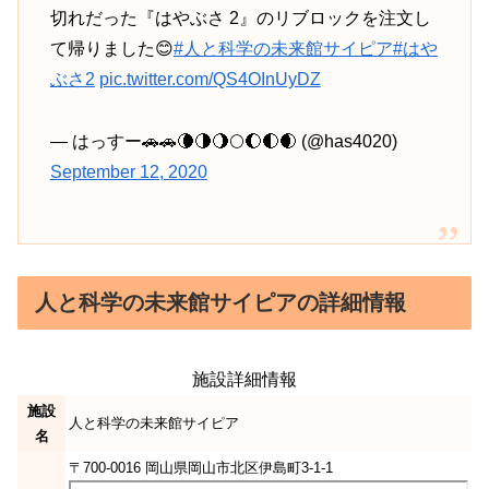
切れだった『はやぶさ 2』のリブロックを注文し
て帰りました😊
#人と科学の未来館サイピア
#はや
ぶさ2
pic.twitter.com/QS4OInUyDZ
— はっすー🚗🚗🌘🌗🌖🌕🌔🌓🌒 (@has4020)
September 12, 2020
人と科学の未来館サイピアの詳細情報
施設詳細情報
施設
人と科学の未来館サイピア
名
〒700-0016 岡山県岡山市北区伊島町3-1-1