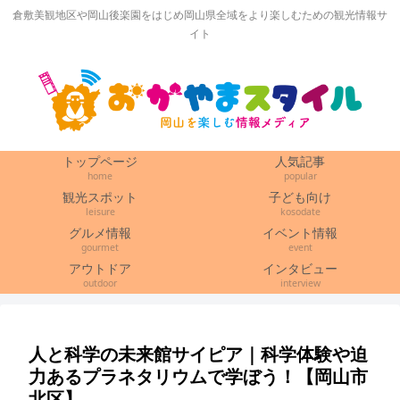
倉敷美観地区や岡山後楽園をはじめ岡山県全域をより楽しむための観光情報サ
イト
トップページ
人気記事
home
popular
観光スポット
子ども向け
leisure
kosodate
グルメ情報
イベント情報
gourmet
event
アウトドア
インタビュー
outdoor
interview
人と科学の未来館サイピア｜科学体験や迫
力あるプラネタリウムで学ぼう！【岡山市
北区】