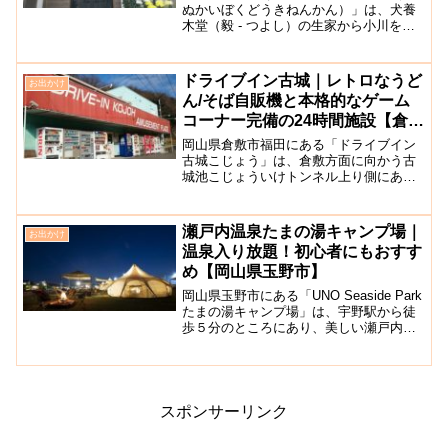
ぬかいぼくどうきねんかん）」は、犬養
木堂（毅 - つよし）の生家から小川を隔
てた隣地に建設された記念館です。犬養
木堂の足跡をしのぶ遺品や写真、手紙な
どが展示されています。第29代内閣総理
ドライブイン古城｜レトロなうど
お出かけ
大臣であり、平和を...
ん/そば自販機と本格的なゲーム
コーナー完備の24時間施設【倉敷
市福田】
岡山県倉敷市福田にある「ドライブイン
古城こじょう」は、倉敷方面に向かう古
城池こじょういけトンネル上り側にある
レトロなドライブインです。こちらの施
設はドライブインとは言っても、建物内
には自動販売機コーナーとレトロなゲー
瀬戸内温泉たまの湯キャンプ場｜
お出かけ
ムセンターがあるのみ。ゲ...
温泉入り放題！初心者にもおすす
め【岡山県玉野市】
岡山県玉野市にある「UNO Seaside Park
たまの湯キャンプ場」は、宇野駅から徒
歩５分のところにあり、美しい瀬戸内海
を眺められるキャンプ場です。オートキ
ャンプサイト、手ぶらキャンプサイト、
グランピングサイトの３つのブースに分
かれて...
スポンサーリンク