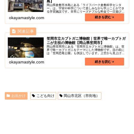
島】
岡山県倉敷市水島にある「ライフパーク倉敷科学センタ
ー」は、宇宙や科学について楽しみながら学ぶことができ
る学習施設です。非常にリーズナブルな料金で一日遊びつ
くすことができます。「プラネタリウム」と「全天周映画
okayamastyle.com
（巨大映画を展開する映写システム）...
笠岡市立カブトガニ博物館｜世界で唯一カブトガ
ニが主役の博物館【岡山県笠岡市】
岡山県笠岡市にある「笠岡市立カブトガニ博物館」は、世
界で唯一カブトガニをテーマにした博物館です。目の前に
は「笠岡恐竜公園」も併設しています。上空から見上げる
と、カブトガニの形になっているユニークな博物館内で、
カブトガニの内部の造りや成長の様...
okayamastyle.com
お出かけ
こども向け
岡山市北区（市街地）