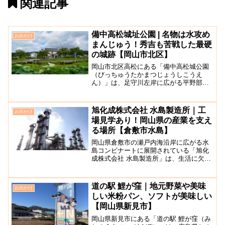
関連記事
備中高松城址公園 | 名物は水攻め
お出かけ
まんじゅう！秀吉も苦戦した最硬
の城跡【岡山市北区】
岡山市北区高松にある「備中高松城公園
（びっちゅうたかまつじょうしこうえ
ん）」は、足守川左岸に広がる平野部に
立地する「水攻め」で有名な備中高松城
の戦いの舞台となった城跡にできた公園
です。1982年に岡山市が城址を歴史公園
旭化成株式会社 水島製造所｜工
お出かけ
として整備しました。現...
場見学あり！岡山県の産業を支え
る場所【倉敷市水島】
岡山県倉敷市の瀬戸内海沿岸に広がる水
島コンビナートに展開されている「旭化
成株式会社 水島製造所」は、生活に欠か
せない石油化学製品の基礎化学原料を製
造する一大拠点となっています。ここで
は、基礎化学原料の製造で規模も品質も
道の駅 鯉が窪｜地元野菜や美味
お出かけ
世界的な製造を続け、産...
しい米粉パン、ソフトが美味しい
【岡山県新見市】
岡山県新見市にある「道の駅 鯉が窪（み