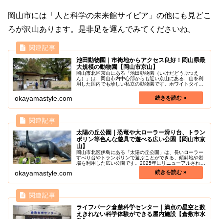
岡山市には「人と科学の未来館サイピア」の他にも見どこ
ろが沢山あります。是非足を運んでみてくださいね。
池田動物園｜市街地からアクセス良好！岡山県最
大規模の動物園【岡山市京山】
岡山市北区京山にある「池田動物園（いけだどうぶつえ
ん）」は、岡山市内中心部からも近い京山にある、山を利
用した国内でも珍しい私立の動物園です。ホワイトタイガ
ーやライオン、レッサーパンダ、フラミンゴ、ペンギンな
ど、100種以上、500頭以上の動...
okayamastyle.com
太陽の丘公園｜恐竜や大ローラー滑り台、トラン
ポリン等色んな遊具で遊べる広い公園【岡山市京
山】
岡山市北区伊島にある「太陽の丘公園」は、長いローラー
すべり台やトランポリンで遊ぶことができる、傾斜地や岩
場を利用した広い公園です。2025年にリニューアルされ新
しくなりました！近隣には、「人と科学の未来館サイピ
okayamastyle.com
ア」や「池田動物園」もあり、子...
ライフパーク倉敷科学センター｜満点の星空と数
えきれない科学体験ができる屋内施設【倉敷市水