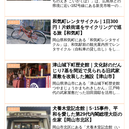
ちのえき こいがくぼ）」は、広島県との
県境に近い182号線にある新見市唯一の道
の駅です。売店やレストラン、パン屋、
芝生広場などの施設があります。レスト
ランは、新見市哲西町で収穫したお米や
和気町レンタサイクル｜1日300
お出かけ
旬の野菜などを使...
円！片鉄街道をサイクリングで巡
る旅【和気町】
岡山県和気町にある「和気町レンタサイ
クル」は、和気駅前の観光案内所でレン
タサイクル（自転車の貸し出し）をして
くれるサービスです。借りられるレンタ
サイクルは1台300円または500円と低価
格で利用することができ、大人用から子
津山城下町歴史館｜文化財のだん
お出かけ
供用まで幅広く対応...
じり7基を間近で見られる旧武家
屋敷を改装した施設【津山市】
岡山県津山市にある「津山城下町歴史館
つやまじょうかまちれきしかん」江戸時
代の武家屋敷だった旧田淵邸を活用し
た、県重要有形民俗文化財のだんじりの
展示棟などの3棟からなる施設です。で
す。だんじりは「津山まつり」で実際に
犬養木堂記念館｜5･15事件、平
お出かけ
使用されるものです。だんじ...
和を愛した第29代内閣総理大臣の
生家【岡山市北区】
岡山市北区にある「犬養木堂記念館（い