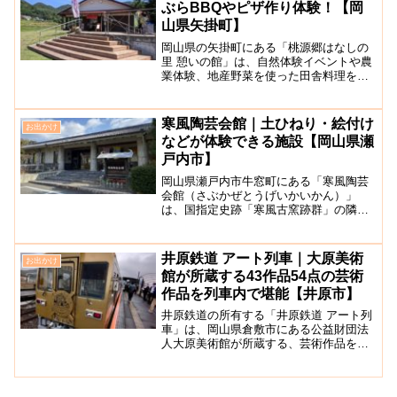
ぶらBBQやピザ作り体験！【岡
山県矢掛町】
岡山県の矢掛町にある「桃源郷はなしの
里 憩いの館」は、自然体験イベントや農
業体験、地産野菜を使った田舎料理をい
ただくことができる観光施設です。ま
た、山菜採り、山歩きの際にも使える休
憩場所として利用が可能です。豊かな自
寒風陶芸会館｜土ひねり・絵付け
お出かけ
然を生かし、農業体験や自...
などが体験できる施設【岡山県瀬
戸内市】
岡山県瀬戸内市牛窓町にある「寒風陶芸
会館（さぶかぜとうげいかいかん）」
は、国指定史跡「寒風古窯跡群」の隣に
建てられた施設です。国指定史跡「寒風
古窯跡群」からの出土品である（備前焼
のルーツといわれる）須恵器を展示して
井原鉄道 アート列車｜大原美術
お出かけ
いるほか、瀬戸内市で活躍す...
館が所蔵する43作品54点の芸術
作品を列車内で堪能【井原市】
井原鉄道の所有する「井原鉄道 アート列
車」は、岡山県倉敷市にある公益財団法
人大原美術館が所蔵する、芸術作品を列
車内外へラッピングした特別車両です。
魅力ある地域づくりに寄与することを目
的として、2021年に誕生しました。岡山