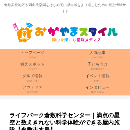
倉敷美観地区や岡山後楽園をはじめ岡山県全域をより楽しむための観光情報サ
イト
トップページ
人気記事
home
popular
観光スポット
子ども向け
leisure
kosodate
グルメ情報
イベント情報
gourmet
event
アウトドア
インタビュー
outdoor
interview
ライフパーク倉敷科学センター｜満点の星
空と数えきれない科学体験ができる屋内施
設【倉敷市水島】