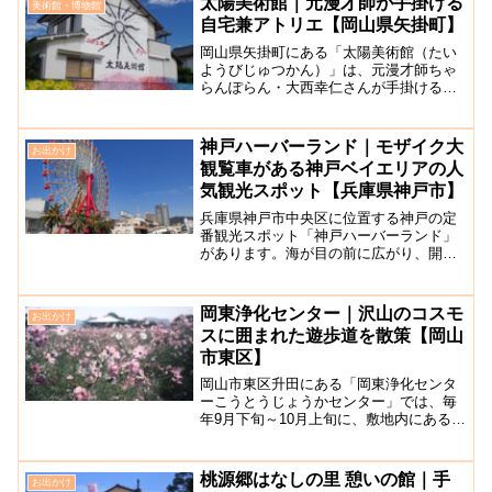
太陽美術館｜元漫才師が手掛ける
美術館・博物館
屋敷の庭や姫路城西御...
自宅兼アトリエ【岡山県矢掛町】
岡山県矢掛町にある「太陽美術館（たい
ようびじゅつかん）」は、元漫才師ちゃ
らんぽらん・大西幸仁さんが手掛ける美
術館です。大西幸仁さんは画家に転身後
矢掛町に移住し、2017年には自宅兼アト
リエを美術館としてオープンしました。
神戸ハーバーランド｜モザイク大
お出かけ
美術館の建物は、空き...
観覧車がある神戸ベイエリアの人
気観光スポット【兵庫県神戸市】
兵庫県神戸市中央区に位置する神戸の定
番観光スポット「神戸ハーバーランド」
があります。海が目の前に広がり、開放
感溢れる神戸ハーバーランドには神戸ハ
ーバーランドumie MOSAIC、映画館、温
泉施設など大型複合施設が集結していま
岡東浄化センター｜沢山のコスモ
お出かけ
すので1日中遊...
スに囲まれた遊歩道を散策【岡山
市東区】
岡山市東区升田にある「岡東浄化センタ
ーこうとうじょうかセンター」では、毎
年9月下旬～10月上旬に、敷地内にある約
3万本のコスモス畑を一般開放していま
す。秋の到来を告げる花として馴染みの
深いコスモスが一面に人がる光景を見る
桃源郷はなしの里 憩いの館｜手
お出かけ
ことができます。ピン...