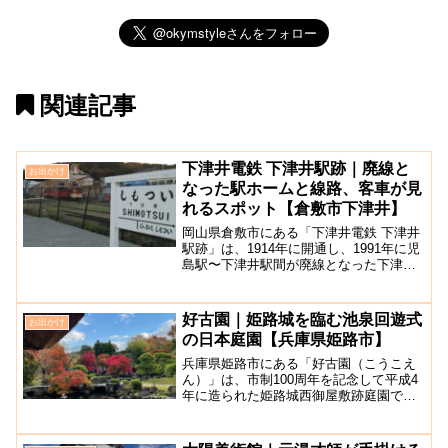
関連記事
下津井電鉄 下津井駅跡｜廃線と
お出かけ
なった駅ホームと線路、客車が見
れるスポット【倉敷市下津井】
岡山県倉敷市にある「下津井電鉄 下津井
駅跡」は、1914年に開通し、1991年に児
島駅〜下津井駅間が廃線となった下津井
電鉄の下津井駅の跡地です。児島からの
下津井電鉄廃線の跡地を走る風の道の終
点となっています。かつての下津井駅
好古園｜姫路城を臨む池泉回遊式
お出かけ
は、四国を結ぶ連...
の日本庭園【兵庫県姫路市】
兵庫県姫路市にある「好古園（こうこえ
ん）」は、市制100周年を記念して平成4
年に造られた姫路城西御屋敷跡庭園で
す。兵庫県で１・２位を争う紅葉の人気
スポットとしても知られています。約1万
坪という大きな敷地を持つ好古園は、御