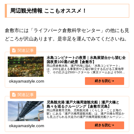
周辺観光情報 ここもオススメ！
倉敷市には「ライフパーク倉敷科学センター」の他にも見
どころが沢山あります。是非足を運んでみてくださいね。
水島コンビナートの夜景｜水島展望台から望む全
国夜景100選の絶景【倉敷市】
岡山県倉敷水島、瀬戸内海に臨む「水島コンビナート」
は、200を超える事業所や工場が林立する広がる工業地帯
で、その広さは2500ヘクタール（東京ドームおよそ500個
分以上にも相当）あります。また、「鷲羽山スカイライン
水島展望台」はそんな水島...
okayamastyle.com
児島観光港 瀬戸大橋周遊観光船｜瀬戸大橋と
島々を巡るクルージング【倉敷市児島】
岡山県倉敷市児島、児島観光港（くらしき・こじま海の
駅）にある「瀬戸大橋周遊観光船」は、瀬戸大橋を間近か
ら見上げられる大迫力の瀬戸大橋周遊観光船クルージング
が楽しめます。瀬戸大橋は、本州四国間で最初に開通した
橋で、唯一JRの線路も走っている最...
okayamastyle.com