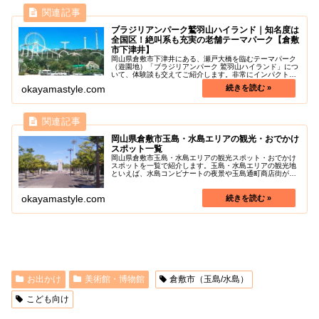
ブラジリアンパーク鷲羽山ハイランド｜知名度は
全国区！絶叫系も充実の老舗テーマパーク【倉敷
市下津井】
岡山県倉敷市下津井にある、瀬戸大橋を臨むテーマパーク
（遊園地）「ブラジリアンパーク 鷲羽山ハイランド」につ
いて、体験談も交えてご紹介します。非常にインパクトの
強いユニークな乗り物が揃っており、全国放送でも度々取
okayamastyle.com
り上げられるほど印象的な遊園地...
岡山県倉敷市玉島・水島エリアの観光・おでかけ
スポット一覧
岡山県倉敷市玉島・水島エリアの観光スポット・おでかけ
スポットを一覧で紹介します。玉島・水島エリアの観光地
といえば、水島コンビナートの夜景や玉島通町商店街が有
名です。玉島・水島の色々な魅力を探しに行きましょう！
okayamastyle.com
お出かけ
美術館・博物館
倉敷市（玉島/水島）
こども向け