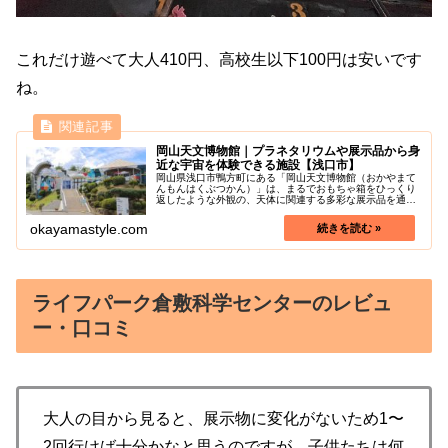
これだけ遊べて大人410円、高校生以下100円は安いです
ね。
岡山天文博物館｜プラネタリウムや展示品から身
近な宇宙を体験できる施設【浅口市】
岡山県浅口市鴨方町にある「岡山天文博物館（おかやまて
んもんはくぶつかん）」は、まるでおもちゃ箱をひっくり
返したような外観の、天体に関連する多彩な展示品を通じ
て、身近な宇宙を体験できる施設です。（2018年3月にリ
ニューアルされました）プラネ...
okayamastyle.com
ライフパーク倉敷科学センターのレビュ
ー・口コミ
大人の目から見ると、展示物に変化がないため1〜
2回行けば十分かなと思うのですが、子供たちは何