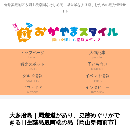
倉敷美観地区や岡山後楽園をはじめ岡山県全域をより楽しむための観光情報サ
イト
トップページ
人気記事
home
popular
観光スポット
子ども向け
leisure
kosodate
グルメ情報
イベント情報
gourmet
event
アウトドア
インタビュー
outdoor
interview
大多府島｜周遊道があり、史跡めぐりがで
きる日生諸島最南端の島【岡山県備前市】