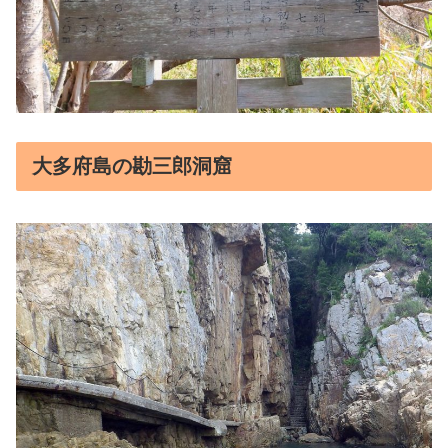
大多府島の勘三郎洞窟