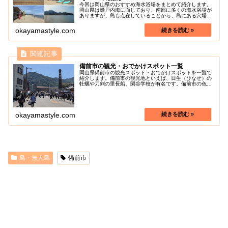
今回は岡山県のおすすめ海水浴場をまとめて紹介します。
岡山県は瀬戸内海に面しており、南部に多くの海水浴場が
ありますが、島も点在していることから、島にある穴場の
海水浴場もあります。海の家や周辺観光施設が充実してい
たり、バーベキューがしやすいなど...
okayamastyle.com
備前市の観光・おでかけスポット一覧
岡山県備前市の観光スポット・おでかけスポットを一覧で
紹介します。備前市の観光地といえば、日生（ひなせ）の
牡蠣や刀剣の里長船、閑谷学校が有名です。備前市の色々
な魅力を探しに行きましょう！
okayamastyle.com
島・無人島
備前市