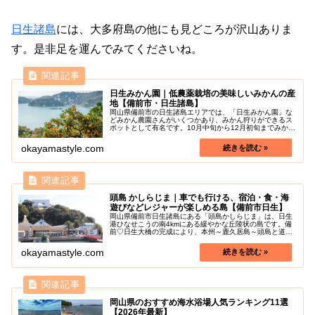
日生諸島
には、大多府島の他にも見どころが沢山ありま
す。是非足を運んでみてくださいね。
日生みかん園｜低農薬栽培の美味しいみかんの産
地【備前市・日生諸島】
岡山県備前市の日生諸島エリアでは、「日生みかん園」な
どみかん農園さんがいくつかあり、みかん狩りができるス
ポットとして有名です。10月中旬から12月初旬までみかん
狩りを楽しむことができ、秋口には美味しいみかんを求め
て多くの人で賑わいます。日生...
okayamastyle.com
頭島 かしらじま｜車でも行ける、宿泊・食・海
遊びなどレジャーが楽しめる島【備前市日生】
岡山県備前市日生諸島にある「頭島かしらじま」は、日生
港ひなせこうの南4kmにある緩やかな丘陵状の島です。備
前♡日生大橋の完成により、本州～鹿久居島～頭島と道路
で結ばれ、車で島に渡りやすくなりました。日生諸島の中
では最も人口が多く、周囲4km...
okayamastyle.com
岡山県のおすすめ海水浴場人気ランキング11選
【2026年最新】