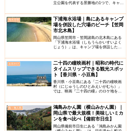
立公園を代表する景勝地の1つで、キャン
プや海水浴・宿泊などレジャーにもぴっ
たりな外周6キロの小さな島です。仙酔島
に渡るには、鞆の浦の渡船場より小型フ
下浦海水浴場｜島にあるキャンプ
海水浴場
ェリーに乗船する必要...
場を併設した穴場のビーチ【笠岡
市北木島】
岡山県笠岡市・笠岡諸島の北木島にある
「下浦海水浴場（しもうらかいすいよく
じょう）」は、キャンプ場を併設した海
水浴場で、7月〜8月の夏の期間に開かれ
ます。現在、海水浴場としての営業はし
ておらず、ライフセーバーもいませんの
二十四の瞳映画村｜昭和の時代に
お出かけ
でご注意ください。水質...
タイムスリップできる観光スポッ
ト【香川県・小豆島】
香川県・小豆島にある「二十四の瞳映画
村（にじゅうしのひとみえいがむら）」
では、映画『二十四の瞳』のロケ地をリ
ノベーションした昭和初期の文化が味わ
える日本映画と文学のテーマパークで
す。木造の学校建築や村の風景を再現
鴻島みかん園（横山みかん園）｜
島・無人島
し、大正から昭和初期のノスタ...
岡山県で最大規模！美味しいミカ
ンを食べ比べ【備前市日生】
岡山県備前市日生にある「鴻島みかん園
（横山みかん園）」は、日生港から船で