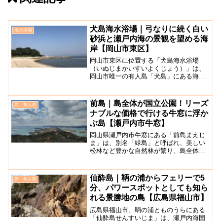
犬島海水浴場｜弓なりに続く白い
海水浴場
砂浜と瀬戸内海の景観を望める海
岸【岡山市東区】
岡山市東区に位置する「犬島海水浴場
（いぬじまかいすいよくじょう）」は、
岡山市唯一の有人島「犬島」にある海水
浴場です。※2024年度からは海水浴場と
しての運営は行わないことが発表されま
した。白い砂浜が弓なりに約180メートル
前島｜島全体が国立公園！リーズ
島・無人島
続き、目の前に瀬戸...
ナブルな価格で行ける牛窓に浮か
ぶ島【瀬戸内市牛窓】
岡山県瀬戸内市牛窓にある「前島まえじ
ま」は、別名「緑島」と呼ばれ、美しい
松林など豊かな自然林が繁り、島全体が
国立公園になっている島です。公園やキ
ャンプ場、海水浴場などがあります。車
やレンタサイクルで島内を巡ったり、牛
仙酔島｜鞆の浦からフェリーで5
島・無人島
窓シーカヤックツアーやア...
分、パワースポットとしても知ら
れる景勝地の島【広島県福山市】
広島県福山市、鞆の浦とものうらにある
「仙酔島せんすいじま」は、瀬戸内海国