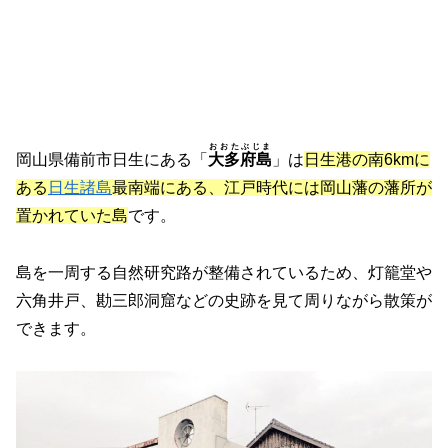
おおたぶじま
岡山県備前市日生にある「
大多府島
」は
日生港の南6kmに
ある
日生諸島
最南端にある、江戸時代には岡山藩の藩所が
置かれていた島
です。
島を一周する自然研究路が整備されているため、灯籠堂や
六角井戸、勘三郎洞窟などの史跡を見て周りながら散策が
できます。