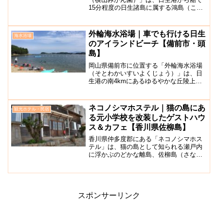
15分程度の日生諸島に属する鴻島（こう
じま）にあります。下船後、横山みかん
園までは３分ほどで行くことができま
す。岡山県では最大規模の農園で、団体
外輪海水浴場｜車でも行ける日生
海水浴場
客の受け入れもしており、...
のアイランドビーチ【備前市・頭
島】
岡山県備前市に位置する「外輪海水浴場
（そとわかいすいよくじょう）」は、日
生港の南4kmにあるゆるやかな丘陵上の
緑豊かな島「頭島（かしらじま）」にあ
る海水浴場です。外輪海水浴場は、約
150mの短い海岸線で、小さなお子さんを
ネコノシマホステル｜猫の島にあ
観光ホテル・民宿
連れたご家族に人気の...
る元小学校を改装したゲストハウ
ス＆カフェ【香川県佐柳島】
香川県仲多度郡にある「ネコノシマホス
テル」は、猫の島として知られる瀬戸内
に浮かぶのどかな離島、佐柳島（さなぎ
じま）に立地するゲストハウス＆カフェ
です。佐柳島は、周囲6kmほどの小さな
島で人口は約80人で、猫たちも一緒に暮
らしています。そんな...
スポンサーリンク