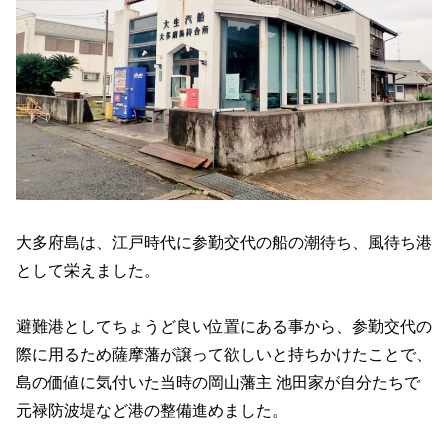
大多府島は、江戸時代に参勤交代の船の潮待ち、風待ち港
として栄えました。
避難港としてちょうど良い位置にある事から、参勤交代の
際に用るため薩摩藩が譲って欲しいと持ちかけたことで、
島の価値に気付いた当時の岡山藩主 池田家が自分たちで
元禄防波堤など港の整備進めました。