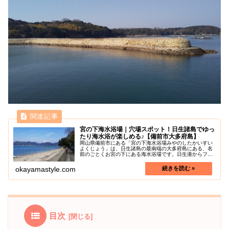
宮の下海水浴場｜穴場スポット！日生諸島でゆっ
たり海水浴が楽しめる♪【備前市大多府島】
岡山県備前市にある「宮の下海水浴場みやのしたかいすい
よくじょう」は、日生諸島の最南端の大多府島にある、名
前のごとくお宮の下にある海水浴場です。日生港からフェ
リーで30分、港のすぐ隣なので海水浴場まで徒歩約5分以
内の場所にあり、アクセスは便利...
okayamastyle.com
目次