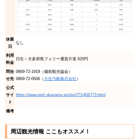
休業
なし
日
利用
日生～大多府島フェリー運賃片道 620円
料金
問合
0869-72-1919（備前観光協会）
せ先
0869‐72‐0506（
大生汽船株式会社
）
公式
サイ
https://www.pref.okayama.jp/site/271/456773.html
ト
備考
周辺観光情報 ここもオススメ！