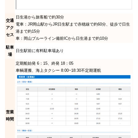
日生港から旅客船で約30分
交通
電車：JR岡山駅からJR日生駅まで赤穂線で約60分、徒歩で日生
アク
港まで約15分
セス
車：岡山ブルーライン備前ICから日生港まで約10分
駐車
日生駅前に有料駐車場あり
場
定期船始発 6：15、終発 18：05
車輌運搬、海上タクシー 8:00~18:30不定期運航
営業
時間