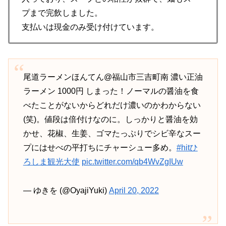
プまで完飲しました。
支払いは現金のみ受け付けています。
尾道ラーメンほんてん@福山市三吉町南 濃い正油
ラーメン 1000円 しまった！ノーマルの醤油を食
べたことがないからどれだけ濃いのかわからない
(笑)。値段は倍付けなのに。しっかりと醤油を効
かせ、花椒、生姜、ゴマたっぷりでシビ辛なスー
プにはせべの平打ちにチャーシュー多め。
#hitひ
ろしま観光大使
pic.twitter.com/qb4WvZgIUw
— ゆきを (@OyajiYuki)
April 20, 2022