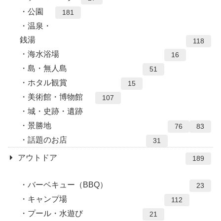
公園
181
温泉・
銭湯
118
海水浴場
16
島・無人島
51
ホタル観賞
15
美術館・博物館
107
城・史跡・遺跡
景勝地
76
83
話題のお店
31
アウトドア
189
バーベキュー（BBQ）
23
キャンプ場
112
プール・水遊び
21