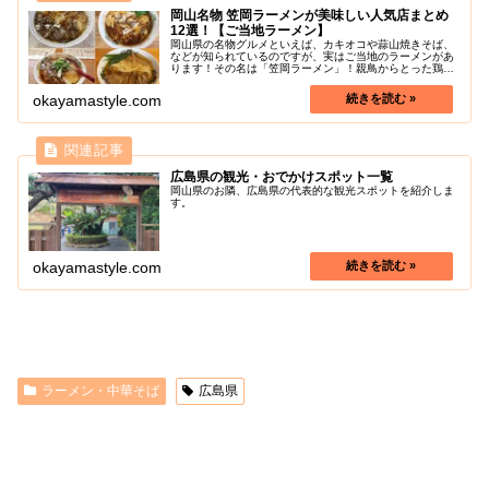
岡山名物 笠岡ラーメンが美味しい人気店まとめ
12選！【ご当地ラーメン】
岡山県の名物グルメといえば、カキオコや蒜山焼きそば、
などが知られているのですが、実はご当地のラーメンがあ
ります！その名は「笠岡ラーメン」！親鳥からとった鶏ガ
ラ醤油スープ、親鳥のチャーシューが乗っている味濃いめ
の中華そばというのがオーソドック...
okayamastyle.com
広島県の観光・おでかけスポット一覧
岡山県のお隣、広島県の代表的な観光スポットを紹介しま
す。
okayamastyle.com
ラーメン・中華そば
広島県