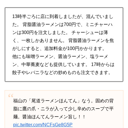
13時半ごろに店に到着しましたが、混んでいまし
た。 背脂醤油ラーメンは700円で、ミニチャーハ
ンは300円を注文しました。 チャーシューは薄
く、一枚しかありません。 背脂醤油ラーメンを焦
がしにすると、追加料金が100円かかります。
他にも味噌ラーメン、醤油ラーメン、塩ラーメ
ン、中華蕎麦なども提供しています。 17時からは
餃子やレバニラなどの炒めものも注文できます。
福山の「尾道ラーメンほんてん」なう。固めの背
脂に鷹の爪・ニラが入って少し辛めのスープで平
麺。醤油ほんてんラーメン旨し！！
pic.twitter.com/NCFsGe8G5P