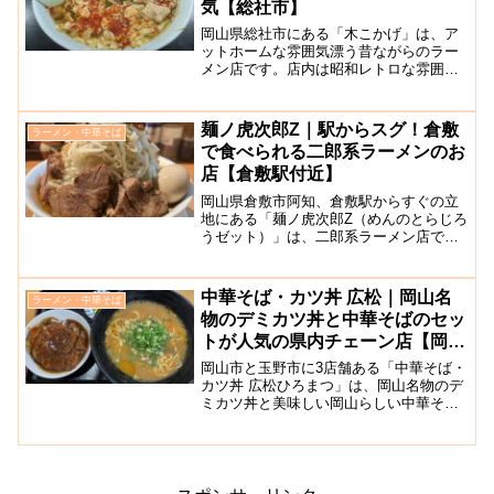
気【総社市】
岡山県総社市にある「木こかげ」は、ア
ットホームな雰囲気漂う昔ながらのラー
メン店です。店内は昭和レトロな雰囲気
の懐かしい雰囲気。カウンター席8席とテ
ーブル席が3席用意されています。広々と
していますので、ゆったりと食事を楽し
麺ノ虎次郎Z｜駅からスグ！倉敷
ラーメン・中華そば
むことができますよ。...
で食べられる二郎系ラーメンのお
店【倉敷駅付近】
岡山県倉敷市阿知、倉敷駅からすぐの立
地にある「麺ノ虎次郎Z（めんのとらじろ
うゼット）」は、二郎系ラーメン店で
す。ラーメンは一種類のみで、麺の量を
券売機で選ぶスタイルです。ラーメンの
他には、まぜそばと辛つけ麺もありま
中華そば・カツ丼 広松｜岡山名
ラーメン・中華そば
す。ラーメンの味はいわゆる...
物のデミカツ丼と中華そばのセッ
トが人気の県内チェーン店【岡山
市/玉野市】
岡山市と玉野市に3店舗ある「中華そば・
カツ丼 広松ひろまつ」は、岡山名物のデ
ミカツ丼と美味しい岡山らしい中華そば
がいただける人気店です。東古松店、南
輝店、玉野紅陽台店があり、岡山市南区
にある南輝店は「秘密のケンミン
SHOW」でも紹介されたこ...