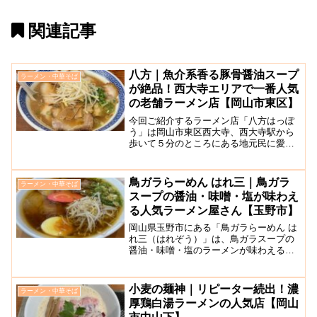
関連記事
八方｜魚介系香る豚骨醤油スープ
ラーメン・中華そば
が絶品！西大寺エリアで一番人気
の老舗ラーメン店【岡山市東区】
今回ご紹介するラーメン店「八方はっぽ
う」は岡山市東区西大寺、西大寺駅から
歩いて５分のところにある地元民に愛さ
れお店です。平日でもランチ時は行列が
できる、西大寺エリアでもっとも人気の
ラーメン屋さんです！昭和23年から続く
鳥ガラらーめん はれ三｜鳥ガラ
ラーメン・中華そば
老舗ラーメン店ですが、...
スープの醤油・味噌・塩が味わえ
る人気ラーメン屋さん【玉野市】
岡山県玉野市にある「鳥ガラらーめん は
れ三（はれぞう）」は、鳥ガラスープの
醤油・味噌・塩のラーメンが味わえる人
気のラーメン店です。外観は普通の民家
のようですが、店内は明るくおしゃれな
雰囲気です。店内には、カウンター席と
小麦の麺神｜リピーター続出！濃
ラーメン・中華そば
テーブル席を完備。まず...
厚鶏白湯ラーメンの人気店【岡山