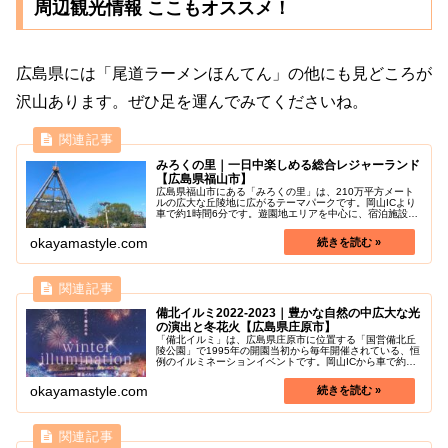
周辺観光情報 ここもオススメ！
広島県には「尾道ラーメンほんてん」の他にも見どころが
沢山あります。ぜひ足を運んでみてくださいね。
みろくの里｜一日中楽しめる総合レジャーランド
【広島県福山市】
広島県福山市にある「みろくの里」は、210万平方メート
ルの広大な丘陵地に広がるテーマパークです。岡山ICより
車で約1時間6分です。遊園地エリアを中心に、宿泊施設、
スポーツ施設、温泉も備えた総合レジャーランドとなって
います。昭和30年代の町並...
okayamastyle.com
備北イルミ2022-2023｜豊かな自然の中広大な光
の演出と冬花火【広島県庄原市】
「備北イルミ」は、広島県庄原市に位置する「国営備北丘
陵公園」で1995年の開園当初から毎年開催されている、恒
例のイルミネーションイベントです。岡山ICから車で約1
時間45分です。約70万球の電球を使用し、豊かな自然が最
大限に活かされた光の演...
okayamastyle.com