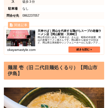
ス
徒歩３分
駐車場
なし
問合せ先
0862237057
天神そば｜岡山を代表する鶏がらスープの老舗ラ
ーメン店【岡山駅前・天神町】
岡山市北区にある「天神そば」さんは、昭和45年創業、岡
山の老舗ラーメン屋さんです。岡山駅から徒歩で13分ほ
ど、岡山県立美術館やシンフォニーホールにも近いアクセ
スの良い立地にあります。ラーメンは昔ながらの中華そば
です。平日のみ営業ですが、毎日...
okayamastyle.com
麺屋 壱（旧 二代目麺処くるり）【岡山市
伊島】