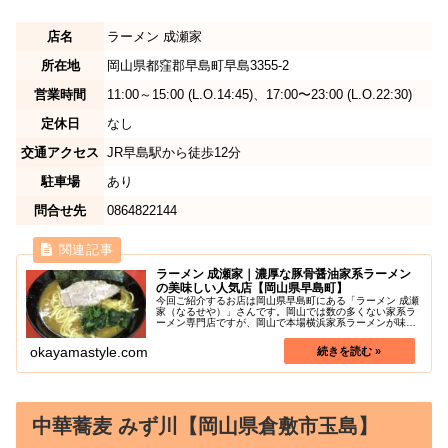
店名
ラーメン 成瀬家
所在地
岡山県都窪郡早島町早島3355-2
営業時間
11:00～15:00 (L.O.14:45)、17:00〜23:00 (L.O.22:30)
定休日
なし
交通アクセス
JR早島駅から徒歩12分
駐車場
あり
問合せ先
0864822144
ラーメン 成瀬家｜濃厚な豚骨醤油家系ラーメン
の美味しい人気店【岡山県早島町】
今回ご紹介するお店は岡山県早島町にある「ラーメン 成瀬
家（なるせや）」さんです。岡山では数の多くない家系ラ
ーメン専門店ですが、岡山で本場横浜家系ラーメンが味わ
える店ナンバーワンとの評価も高いラーメン店です！国道
2号線バイパスに隣接してる為、...
okayamastyle.com
中華蕎麦 みず川【岡山県倉敷市玉島】