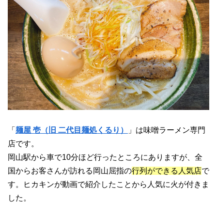
「
麺屋 壱（旧 二代目麺処くるり）
」は味噌ラーメン専門
店です。
岡山駅から車で10分ほど行ったところにありますが、全
国からお客さんが訪れる岡山屈指の
行列ができる人気店
で
す。ヒカキンが動画で紹介したことから人気に火が付きま
した。