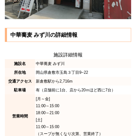
中華蕎麦 みず川の詳細情報
施設詳細情報
施設名
中華蕎麦 みず川
所在地
岡山県倉敷市玉島３丁目9−22
交通アクセス
新倉敷駅から2,716m
駐車場
有（店舗前に1台、店から20ｍほど西に7台）
[月～金]
11:00～15:00
18:00～21:00
営業時間
[土]
11:00～15:00
（スープが無くなり次第、営業終了）