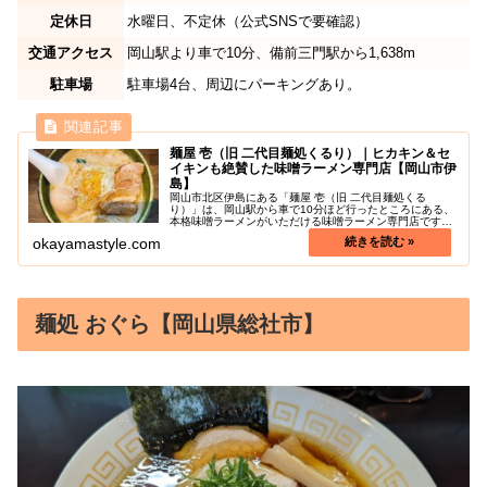
定休日
水曜日、不定休（公式SNSで要確認）
交通アクセス
岡山駅より車で10分、備前三門駅から1,638m
駐車場
駐車場4台、周辺にパーキングあり。
麺屋 壱（旧 二代目麺処くるり）｜ヒカキン＆セ
イキンも絶賛した味噌ラーメン専門店【岡山市伊
島】
岡山市北区伊島にある「麺屋 壱（旧 二代目麺処くる
り）」は、岡山駅から車で10分ほど行ったところにある、
本格味噌ラーメンがいただける味噌ラーメン専門店です。
全国からお客さんが訪れるほど有名な岡山県屈指の行列が
okayamastyle.com
できる人気店です。東京にあった...
麺処 おぐら【岡山県総社市】