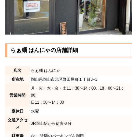
らぁ麺 はんにゃの店舗詳細
店名
らぁ麺 はんにゃ
所在地
岡山県岡山市北区野田屋町１丁目3−3
月・火・木・金・土11：30〜14：00、18：00〜21：
営業時間
00、
日11：30〜14：00
定休日
水曜
交通アクセ
JR岡山駅から徒歩６分
ス
駐車場
なし 近隣のパーキングを利用