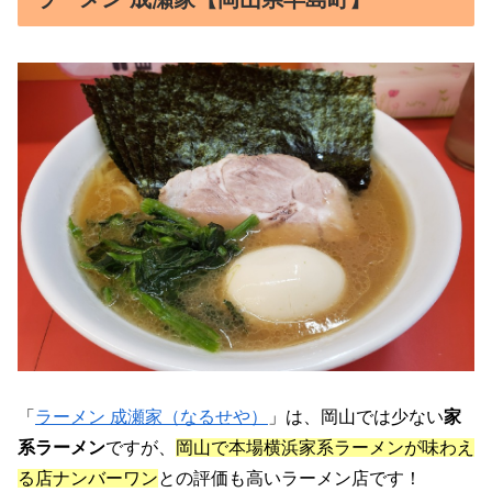
「
ラーメン 成瀬家（なるせや）
」は、岡山では少ない
家
系ラーメン
ですが、
岡山で本場横浜家系ラーメンが味わえ
る店ナンバーワン
との評価も高いラーメン店です！