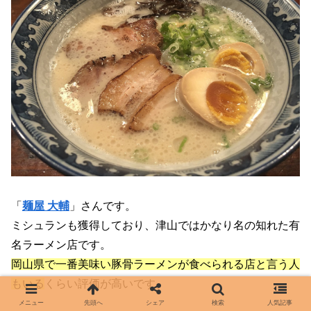
「
麺屋 大輔
」さんです。
ミシュランも獲得しており、津山ではかなり名の知れた有
名ラーメン店です。
岡山県で一番美味い豚骨ラーメンが食べられる店と言う人
もいる
くらい評価が高いです。
メニュー
先頭へ
シェア
検索
人気記事