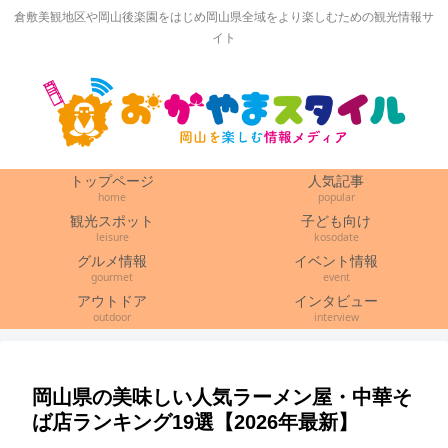
倉敷美観地区や岡山後楽園をはじめ岡山県全域をより楽しむための観光情報サ
イト
トップページ
人気記事
home
popular
観光スポット
子ども向け
leisure
kosodate
グルメ情報
イベント情報
gourmet
event
アウトドア
インタビュー
outdoor
interview
岡山県の美味しい人気ラーメン屋・中華そ
ば店ランキング19選【2026年最新】