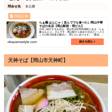
問合せ先
非公開
らぁ麺 はんにゃ｜並んででも食べたい岡山中華
そばの名店【岡山駅前・岡ビル】
今回ご紹介するお店は、岡山市北区野田屋町にある「らぁ
麺 はんにゃ」さんです。岡山駅から徒歩６分ほどいったと
ころの西川緑道公園沿い、岡ビルにあります。「醤油」と
「塩」のこだわりのスープの中華そばが人気のお店で、岡
山ナンバーワンという人もいるく...
okayamastyle.com
天神そば【岡山市天神町】