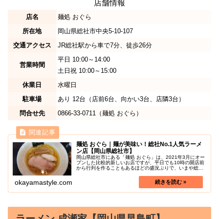
店舗情報
店名
麺処 おぐら
所在地
岡山県総社市中央5-10-107
交通アクセス
JR総社駅から車で7分、徒歩26分
平日 10:00～14:00
営業時間
土日祝 10:00～15:00
休業日
水曜日
駐車場
あり 12台（店前6台、向かい3台、店隣3台）
問合せ先
0866-33-0711（麺処 おぐら）
麺処 おぐら｜麺が美味い！総社No.1人気ラーメ
ン店【岡山県総社市】
岡山県総社市にある「麺処 おぐら」は、2021年3月にオー
プンした比較的新しいお店ですが、平日でも10時の開店前
から行列を作ることもあるほどの盛況ぶりで、いまや総社
No.1の人気ラーメン店と言っても過言ではないでしょう。
人気の秘密は、こだわ...
okayamastyle.com
ラーメン 成瀬家【岡山県早島町】