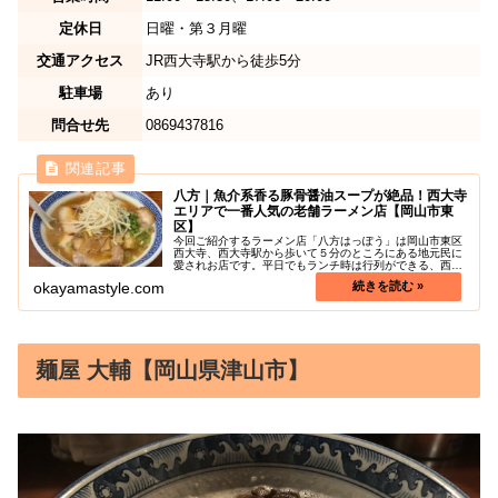
定休日
日曜・第３月曜
交通アクセス
JR西大寺駅から徒歩5分
駐車場
あり
問合せ先
0869437816
八方｜魚介系香る豚骨醤油スープが絶品！西大寺
エリアで一番人気の老舗ラーメン店【岡山市東
区】
今回ご紹介するラーメン店「八方はっぽう」は岡山市東区
西大寺、西大寺駅から歩いて５分のところにある地元民に
愛されお店です。平日でもランチ時は行列ができる、西大
寺エリアでもっとも人気のラーメン屋さんです！昭和23年
okayamastyle.com
から続く老舗ラーメン店ですが、...
麺屋 大輔【岡山県津山市】