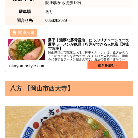
院庄駅から徒歩13分
駐車場
あり
問合せ先
0868282929
豚平｜濃厚な豚骨醤油、たっぷりチャーシューの
豚平ラーメンが絶品！行列ができる人気店【津山
市院庄】
岡山県津山市院庄にある「豚平とんぺい」は、遠方からも
ここのラーメンを求めてやってくるほど人気の高い、津山
を代表するラーメン屋さんです。お店の名物「豚平ラーメ
ン」は、チャーシューがたくさん載って850円というコス
okayamastyle.com
パも最強のラーメンです。豚骨醤...
八方 【岡山市西大寺】