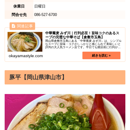
休業日
日曜日
問合せ先
086-527-6700
中華蕎麦 みず川｜行列必至！旨味コクのあるス
ープの完璧な中華そば【倉敷市玉島】
岡山県倉敷市玉島にある「中華蕎麦 みず川」は、シンプル
なスープに旨味・コクがしっかりと感じられて美味しいと
評判の大人気ラーメン店です。平日でも開店前に行列がで
きるほどの盛況ぶりです！ラーメンの種類は大きく分けて
２種類、醤油ベースの「中華そば...
okayamastyle.com
豚平【岡山県津山市】