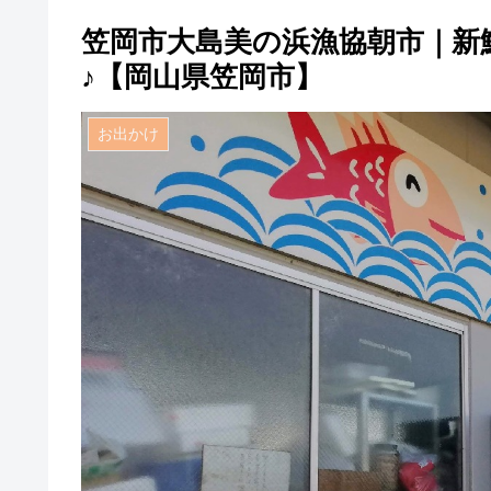
笠岡市大島美の浜漁協朝市｜新
♪【岡山県笠岡市】
お出かけ