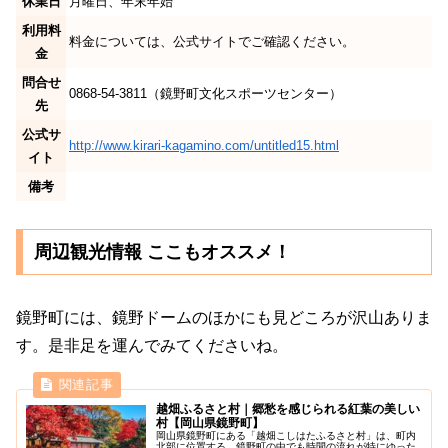
休業日
月曜日、年末年始
利用料
料金については、公式サイトでご確認ください。
金
問合せ
0868-54-3811（鏡野町文化スポーツセンター）
先
公式サ
http://www.kirari-kagamino.com/untitled15.html
イト
備考
周辺観光情報 ここもオススメ！
鏡野町には、鏡野ドームのほかにも見どころが沢山ありま
す。是非足を運んでみてくださいね。
越畑ふるさと村｜郷愁を感じられる紅葉の美しい
村【岡山県鏡野町】
岡山県鏡野町にある「越畑こしはたふるさと村」は、町内
北部に位置する、鏡野町の中でも時間の流れが特にゆった