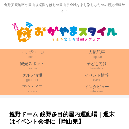
倉敷美観地区や岡山後楽園をはじめ岡山県全域をより楽しむための観光情報サ
イト
トップページ
人気記事
home
popular
観光スポット
子ども向け
leisure
kosodate
グルメ情報
イベント情報
gourmet
event
アウトドア
インタビュー
outdoor
interview
鏡野ドーム 鏡野多目的屋内運動場｜週末
はイベント会場に【岡山県】