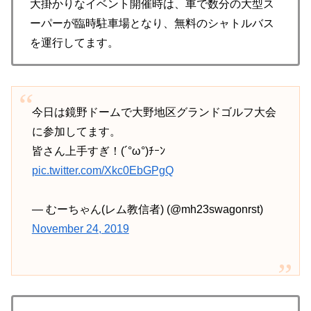
大掛かりなイベント開催時は、車で数分の大型ス
ーパーが臨時駐車場となり、無料のシャトルバス
を運行してます。
今日は鏡野ドームで大野地区グランドゴルフ大会
に参加してます。
皆さん上手すぎ！(´°ω°)ﾁｰﾝ
pic.twitter.com/Xkc0EbGPgQ
— むーちゃん(レム教信者) (@mh23swagonrst)
November 24, 2019