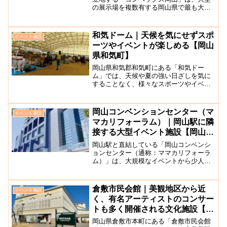
の展示場を複数有する岡山県で最も大き
なイベント会場です。早島ICから車で10
分ほどのアクセスです。施設は丘陵地に
位置する岡山県総合流通センター内にあ
和気ドーム｜天候を気にせずスポ
イベント施設
り、施設内にはマスカ...
ーツやイベントが楽しめる【岡山
県和気町】
岡山県和気郡和気町にある「和気ドー
ム」では、天候や夏の強い日ざしを気に
することなく、様々なスポーツやイベン
トに利用できます。グラウンド面は真砂
土で4,200平米あり、フットサル、グラウ
ンドゴルフなら2面確保できます。1年を
岡山コンベンションセンター（マ
イベント施設
通して様々なイベン...
マカリフォーラム）｜岡山駅に隣
接する大型イベント施設【岡山
市】
岡山駅と直結している「岡山コンベンシ
ョンセンター（通称：ママカリフォーラ
ム）」は、大規模なイベントから少人数
で利用するカルチャー教室など、各々の
目的に合わせて利用できる様々な会場が
用意されています。大規模な学術会議や
倉敷市民会館｜美観地区から近
イベント施設
記念式典、セミナーに適し...
く、有名アーティストのコンサー
トも多く開催される文化施設【倉
敷市本町】
岡山県倉敷市本町にある「倉敷市民会館