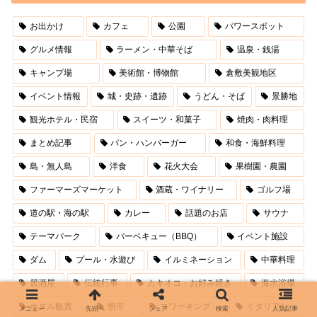
お出かけ
カフェ
公園
パワースポット
グルメ情報
ラーメン・中華そば
温泉・銭湯
キャンプ場
美術館・博物館
倉敷美観地区
イベント情報
城・史跡・遺跡
うどん・そば
景勝地
観光ホテル・民宿
スイーツ・和菓子
焼肉・肉料理
まとめ記事
パン・ハンバーガー
和食・海鮮料理
島・無人島
洋食
花火大会
果樹園・農園
ファーマーズマーケット
酒蔵・ワイナリー
ゴルフ場
道の駅・海の駅
カレー
話題のお店
サウナ
テーマパーク
バーベキュー（BBQ）
イベント施設
ダム
プール・水遊び
イルミネーション
中華料理
居酒屋
伝統行事
カキオコ・お好み焼き
海水浴場
ホタル観賞
朝市
コワーキング
イタリアン
メニュー
先頭へ
シェア
検索
人気記事