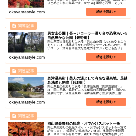
りと感じられる集落です。かやぶき屋根と石畳、そして水
車が特徴的な集落で、古くからたたら製鉄が行われてきた
場所です。地区の入口には「ふるさ...
okayamastyle.com
男女山公園｜長～いローラー滑り台や恐竜もいる
自然豊かな公園【鏡野町】
岡山県苫田郡鏡野町にある「男女山公園（おとめやまこう
えん）」は、地球誕生からの歴史をテーマに作られた、長
いローラー滑り台や巨大な恐竜のオブジェなどもあり子ど
も連れのファミリー層にも人気の公園です。長いローラー
滑り台はかなり高さがあり、大人で...
okayamastyle.com
奥津温泉街｜美人の湯として有名な温泉地、足踏
み洗濯も開催【鏡野町】
岡山県北の鏡野町にある「奥津温泉街（奥津温泉郷）」
は、岡山県北・鏡野町にある秘湯の雰囲気が漂う川沿いの
温泉街です。湯原温泉郷・湯郷温泉郷と並ぶ”美作三湯”の
ひとつで、「日本観光地百選」にも選ばれた歴史ある温泉
地です。名物「足踏み洗濯」で知ら...
okayamastyle.com
岡山県鏡野町の観光・おでかけスポット一覧
岡山県鏡野町の観光スポット・おでかけスポットを一覧で
紹介します。 鏡野町の観光地といえば、奥津渓や奥津温
泉、スキー場が有名です。鏡野町の色々な魅力を探しに行