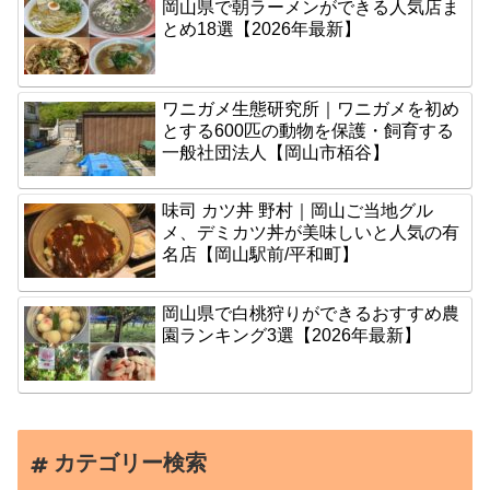
岡山県で朝ラーメンができる人気店ま
とめ18選【2026年最新】
ワニガメ生態研究所｜ワニガメを初め
とする600匹の動物を保護・飼育する
一般社団法人【岡山市栢谷】
味司 カツ丼 野村｜岡山ご当地グル
メ、デミカツ丼が美味しいと人気の有
名店【岡山駅前/平和町】
岡山県で白桃狩りができるおすすめ農
園ランキング3選【2026年最新】
カテゴリー検索