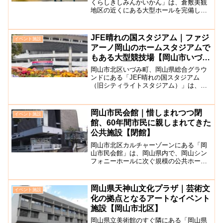
くらしきしみんかいかん」は、倉敷美観
地区の近くにある大型ホールを完備した
市民会館です。倉敷市でのイベントやコ
ンサートは、主にこのホールで開催され
ます。館内には、コンサートホールのほ
JFE晴れの国スタジアム｜ファジ
イベント施設
か会議室・展示室・練習室...
アーノ岡山のホームスタジアムで
もある大型競技場【岡山市いづみ
町】
岡山市北区いづみ町、岡山県総合グラウ
ンドにある「JEF晴れの国スタジアム
（旧シティライトスタジアム）」は、国
体やマラソン大会、ファジアーノ岡山の
ホームスタジアムなど、大きなスポーツ
イベントに利用される、岡山駅から徒歩
岡山市民会館｜惜しまれつつ閉
イベント施設
圏内にある大型スタジアム...
館、60年間市民に親しまれてきた
公共施設【閉館】
岡山市北区カルチャーゾーンにある「岡
山市民会館」は、岡山県内で、岡山シン
フォニーホールに次ぐ規模の公共ホール
でした。2024年4月に惜しまれつつも閉
館を迎えました。大ホールは2階の方が客
席が多く、どの席からも舞台が見やすい
岡山県天神山文化プラザ｜芸術文
イベント施設
構造で、66席のオ...
化の拠点となるアートなイベント
施設【岡山市北区】
岡山県立美術館のすぐ隣にある「岡山県