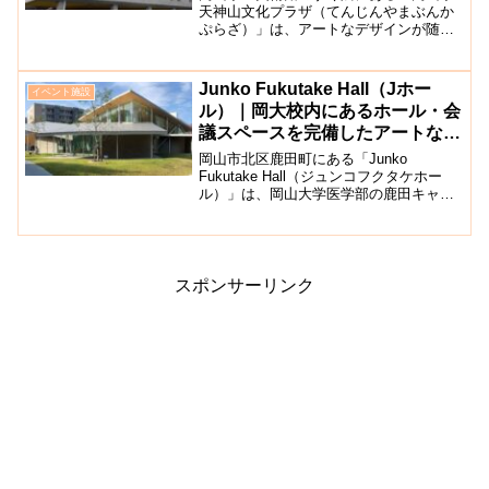
天神山文化プラザ（てんじんやまぶんか
ぷらざ）」は、アートなデザインが随所
に盛り込まれた岡山の芸術文化の拠点的
な役割を担う文化施設です。（旧称：岡
山県総合文化センター）コンサートや演
Junko Fukutake Hall（Jホー
イベント施設
劇、美術展示などのイベン...
ル）｜岡大校内にあるホール・会
議スペースを完備したアートな建
築物【岡山市鹿田町】
岡山市北区鹿田町にある「Junko
Fukutake Hall（ジュンコフクタケホー
ル）」は、岡山大学医学部の鹿田キャン
パス内に建設された建築が素晴らしい芸
術的な造形のイベント施設です。通称はJ
ホールと呼ばれています。こちらのホー
ルは、世界...
スポンサーリンク