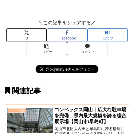
＼この記事をシェアする／
X
Facebook
はてブ
コピー
コメント
関連記事
コンベックス岡山｜広大な駐車場
イベント施設
を完備、県内最大規模を誇る総合
展示場【岡山市/早島町】
岡山市北区大内田と早島町に跨る場所に
立地する「コンベックス岡山」は、大型