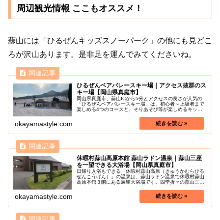
周辺観光情報 ここもオススメ！
蒜山には「ひるぜんキッズスノーパーク」の他にも見どこ
ろが沢山あります。是非足を運んでみてくださいね。
ひるぜんベアバレースキー場｜アクセス抜群のス
キー場【岡山県真庭市】
岡山県真庭市、蒜山ICから5分とアクセスの良さが人気の
「ひるぜんベアバレースキー場」は、初心者～上級者まで
楽しめる4つのコースと、そりあそび等が楽しめるキッズ
パーク完備のスキー場です。“美しく” “どきどき” “冒
険” “リゾート”をテーマ...
okayamastyle.com
休暇村蒜山高原本館 蒜山ラドン温泉｜蒜山三座
を一望できる大浴場【岡山県真庭市】
日帰り入浴もできる「休暇村蒜山高原（きゅうかむらひる
ぜんこうげん）」の温泉は、蒜山ラドン温泉で休暇村蒜山
高原本館３階にある展望大浴場です。四季折々の蒜山三座
や草原の眺めを楽しみながら、全国的にも珍しい天然のラ
ドン温泉でゆっくり疲れを癒すこと...
okayamastyle.com