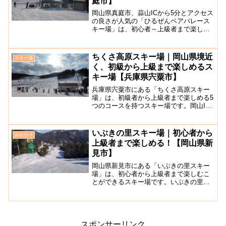
庭市】
岡山県真庭市、蒜山ICから5分とアクセス
の良さが人気の「ひるぜんベアバレース
キー場」は、初心者～上級者まで楽しめ
る4つのコースと、そりあそび等が楽しめ
るキッズパーク完備のスキー場です。“美
しく” “どきどき” “冒険” “リゾート”を
ちくさ高原スキー場｜岡山県境近
スキー場
テーマ...
く、初級から上級まで楽しめるス
キー場【兵庫県宍粟市】
兵庫県宍粟市にある「ちくさ高原スキー
場」は、初級者から上級者まで楽しめる5
つのコースを持つスキー場です。岡山IC
からも車で約1時間50分のアクセスです。
コースは、凄まじいコブができることが
ある最大の超急斜面が楽しめる上級者向
いぶきの里スキー場｜初心者から
お出かけ
けのパノラマコー...
上級者まで楽しめる！【岡山県新
見市】
岡山県新見市にある「いぶきの里スキー
場」は、初心者から上級者まで楽しむこ
とができるスキー場です。いぶきの里に
は温泉施設もあり、豊かな自然を感じな
がら天然温泉に入り、地元の食材を厳選
したレストランでゆっくりと食事が楽し
めます。初級層・上級層向...
スポンサーリンク