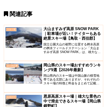
関連記事
大山ますみず高原 SNOW PARK
スキー場
｜駐車場が近い！ナイターもある
絶景スキー場【鳥取・西伯郡】
国立公園大山の裾野に位置する桝水高原
の桝水フィールドステーション「大山ま
すみず高原 SNOW PARK」は、雄大な大
山と、眼下に広がる日本海を展望できる
絶好のロケーションのスキー場です。岡
山ICより車で約1時間37分です。充実のゲ
岡山県のスキー場おすすめランキ
まとめ記事
レンデアイ...
ング9選【2026年最新】
岡山県内のスキー場は中国山脈の積雪地
帯である北部にありますが、それぞれの
スキー場の特徴と料金をまとめて記載し
たので、スキー場選びの参考にしてくだ
さい。また、鳥取県西部も近いのでそち
らの方面のスキー場も含めています。恩
恩原高原スキー場｜雄大な景色の
お出かけ
原高原スキー場【鏡野町】...
中で滑走できるスキー場【岡山県
鏡野町】