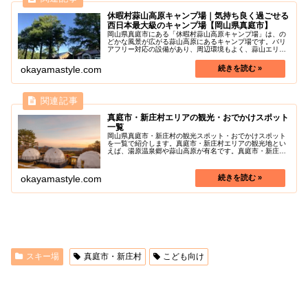
休暇村蒜山高原キャンプ場｜気持ち良く過ごせる
西日本最大級のキャンプ場【岡山県真庭市】
岡山県真庭市にある「休暇村蒜山高原キャンプ場」は、の
どかな風景が広がる蒜山高原にあるキャンプ場です。バリ
アフリー対応の設備があり、周辺環境もよく、蒜山エリ
ア・山陰方面の観光やレジャーの拠点にもおすすめです。
設備や環境もよく、観光の拠点にもお...
okayamastyle.com
真庭市・新庄村エリアの観光・おでかけスポット
一覧
岡山県真庭市・新庄村の観光スポット・おでかけスポット
を一覧で紹介します。真庭市・新庄村エリアの観光地とい
えば、湯原温泉郷や蒜山高原が有名です。真庭市・新庄村
の色々な魅力を探しに行きましょう！
okayamastyle.com
スキー場
真庭市・新庄村
こども向け