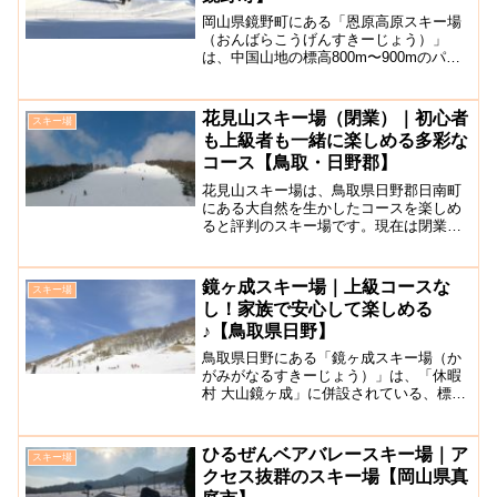
岡山県鏡野町にある「恩原高原スキー場
（おんばらこうげんすきーじょう）」
は、中国山地の標高800m〜900mのパノ
ラマの景色を拝みながらスキーやスノー
ボードを楽しむことができるスキー場で
す。岡山県最大級のスキー場として知ら
花見山スキー場（閉業）｜初心者
スキー場
れ恩原高原スキー場に...
も上級者も一緒に楽しめる多彩な
コース【鳥取・日野郡】
花見山スキー場は、鳥取県日野郡日南町
にある大自然を生かしたコースを楽しめ
ると評判のスキー場です。現在は閉業し
ています。あまり手の入れられていない
地形を生かしたコースは山を滑走する感
覚を楽しめます。コースは7つあり、初心
鏡ヶ成スキー場｜上級コースな
スキー場
者向けの広く緩やかなコ...
し！家族で安心して楽しめる
♪【鳥取県日野】
鳥取県日野にある「鏡ヶ成スキー場（か
がみがなるすきーじょう）」は、「休暇
村 大山鏡ヶ成」に併設されている、標高
920ｍに位置し、雄大な山々に囲まれての
スキー、スノーボードやクロスカントリ
ーなどを満喫できるスキー場です。岡山
ひるぜんベアバレースキー場｜ア
スキー場
ICから車で約1時...
クセス抜群のスキー場【岡山県真