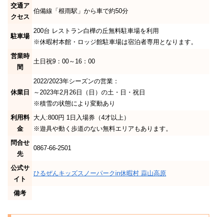
交通ア
伯備線「根雨駅」から車で約50分
クセス
200台 レストラン白樺の丘無料駐車場を利用
駐車場
※休暇村本館・ロッジ館駐車場は宿泊者専用となります。
営業時
土日祝9：00～16：00
間
2022/2023年シーズンの営業：
休業日
～2023年2月26日（日）の土・日・祝日
※積雪の状態により変動あり
利用料
大人:800円 1日入場券（4才以上）
金
※遊具や動く歩道のない無料エリアもあります。
問合せ
0867-66-2501
先
公式サ
ひるぜんキッズスノーパークin休暇村 蒜山高原
イト
備考