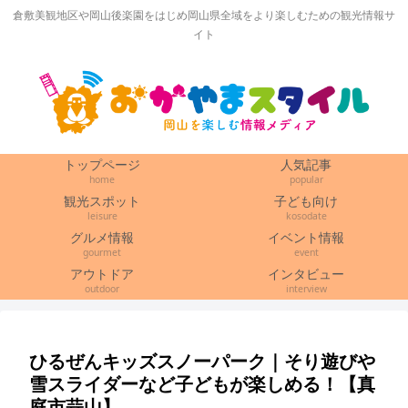
倉敷美観地区や岡山後楽園をはじめ岡山県全域をより楽しむための観光情報サ
イト
トップページ
人気記事
home
popular
観光スポット
子ども向け
leisure
kosodate
グルメ情報
イベント情報
gourmet
event
アウトドア
インタビュー
outdoor
interview
ひるぜんキッズスノーパーク｜そり遊びや
雪スライダーなど子どもが楽しめる！【真
庭市蒜山】