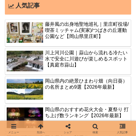
人気記事
藤井風の出身地聖地巡礼｜里庄町役場/
喫茶ミッチャム(実家)/つばきの丘運動
公園など【岡山県里庄町】
川上河川公園｜蒜山から流れる冷たい
水で安全に川遊びが楽しめるスポット
【真庭市蒜山】
岡山県内の絶景ひまわり畑（向日葵）
の名所まとめ9選【2026年最新】
岡山県のおすすめ花火大会・夏祭り 打
ち上げ数ランキング【2026年最新】
メニュー
先頭へ
シェア
検索
人気記事