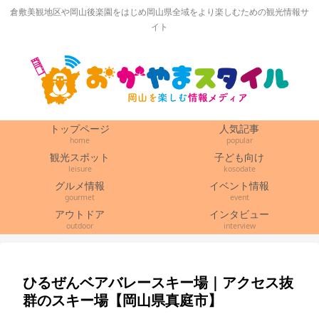
倉敷美観地区や岡山後楽園をはじめ岡山県全域をより楽しむための観光情報サ
イト
トップページ
人気記事
home
popular
観光スポット
子ども向け
leisure
kosodate
グルメ情報
イベント情報
gourmet
event
アウトドア
インタビュー
outdoor
interview
ひるぜんベアバレースキー場｜アクセス抜
群のスキー場【岡山県真庭市】