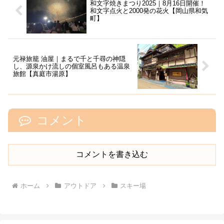
和文字焼きまつり2025｜8月16日開催！
和文字点火と2000発の花火【岡山県和気
町】
元禄旅籠 油屋｜まるで千と千尋の神隠
し、源泉かけ流しの個室風呂もある温泉
旅館【真庭市湯原】
コメント
コメントを書き込む
ホーム
アウトドア
スキー場