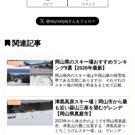
コピー
コメント
関連記事
岡山県のスキー場おすすめランキ
まとめ記事
ング9選【2026年最新】
岡山県内のスキー場は中国山脈の積雪地
帯である北部にありますが、それぞれの
スキー場の特徴と料金をまとめて記載し
たので、スキー場選びの参考にしてくだ
さい。また、鳥取県西部も近いのでそち
らの方面のスキー場も含めています。恩
津黒高原スキー場｜岡山市から最
スキー場
原高原スキー場【鏡野町】...
も近い蒜山三座を望むゲレンデ
【岡山県真庭市】
2023年から休止中のようです岡山県真庭
市、津黒山の麓に位置する「津黒高原つ
ぐろこうげんスキー場」は、ゲレンデか