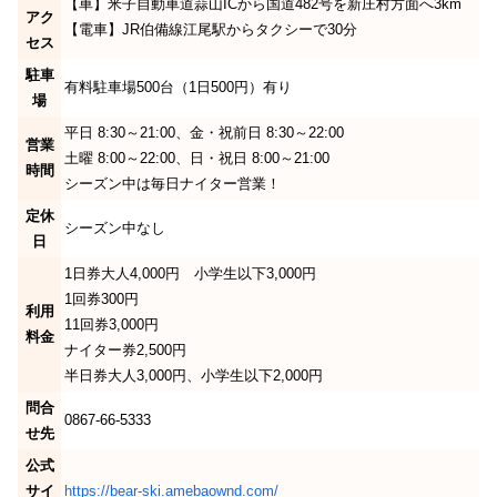
【車】米子自動車道蒜山ICから国道482号を新庄村方面へ3km
アク
【電車】JR伯備線江尾駅からタクシーで30分
セス
駐車
有料駐車場500台（1日500円）有り
場
平日 8:30～21:00、金・祝前日 8:30～22:00
営業
土曜 8:00～22:00、日・祝日 8:00～21:00
時間
シーズン中は毎日ナイター営業！
定休
シーズン中なし
日
1日券大人4,000円 小学生以下3,000円
1回券300円
利用
11回券3,000円
料金
ナイター券2,500円
半日券大人3,000円、小学生以下2,000円
問合
0867-66-5333
せ先
公式
サイ
https://bear-ski.amebaownd.com/