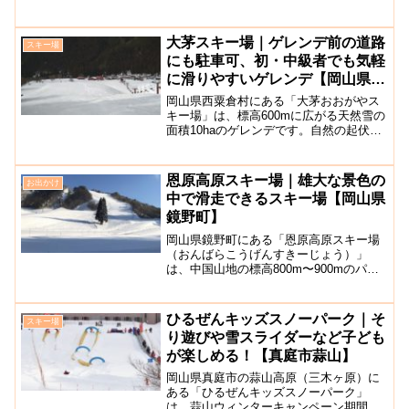
920ｍに位置し、雄大な山々に囲まれての
スキー、スノーボードやクロスカントリ
ーなどを満喫できるスキー場です。岡山
大茅スキー場｜ゲレンデ前の道路
スキー場
ICから車で約1時...
にも駐車可、初・中級者でも気軽
に滑りやすいゲレンデ【岡山県西
粟倉村】
岡山県西粟倉村にある「大茅おおがやス
キー場」は、標高600mに広がる天然雪の
面積10haのゲレンデです。自然の起伏を
活かし、標高差50mとなだらかで滑りや
すく、初・中級者にでも気軽に訪れやす
いゲレンデとなっています。また、スキ
恩原高原スキー場｜雄大な景色の
お出かけ
ー、スノーボー...
中で滑走できるスキー場【岡山県
鏡野町】
岡山県鏡野町にある「恩原高原スキー場
（おんばらこうげんすきーじょう）」
は、中国山地の標高800m〜900mのパノ
ラマの景色を拝みながらスキーやスノー
ボードを楽しむことができるスキー場で
す。岡山県最大級のスキー場として知ら
ひるぜんキッズスノーパーク｜そ
スキー場
れ恩原高原スキー場に...
り遊びや雪スライダーなど子ども
が楽しめる！【真庭市蒜山】
岡山県真庭市の蒜山高原（三木ヶ原）に
ある「ひるぜんキッズスノーパーク」
は、蒜山ウィンターキャンペーン期間