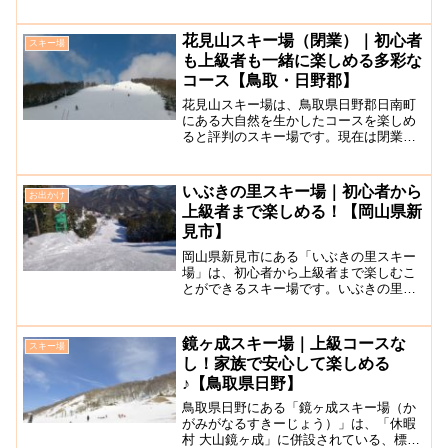
らは大山、蒜山三座の景色を一望するこ
とができ、雄大な景色を拝みながらスキ
ーやスノーボードを楽しむことができる
花見山スキー場（閉業）｜初心者
スキー場
スキー場です。コース...
も上級者も一緒に楽しめる多彩な
コース【鳥取・日野郡】
花見山スキー場は、鳥取県日野郡日南町
にある大自然を生かしたコースを楽しめ
ると評判のスキー場です。現在は閉業し
ています。あまり手の入れられていない
地形を生かしたコースは山を滑走する感
覚を楽しめます。コースは7つあり、初心
いぶきの里スキー場｜初心者から
お出かけ
者向けの広く緩やかなコ...
上級者まで楽しめる！【岡山県新
見市】
岡山県新見市にある「いぶきの里スキー
場」は、初心者から上級者まで楽しむこ
とができるスキー場です。いぶきの里に
は温泉施設もあり、豊かな自然を感じな
がら天然温泉に入り、地元の食材を厳選
したレストランでゆっくりと食事が楽し
鏡ヶ成スキー場｜上級コースな
スキー場
めます。初級層・上級層向...
し！家族で安心して楽しめる
♪【鳥取県日野】
鳥取県日野にある「鏡ヶ成スキー場（か
がみがなるすきーじょう）」は、「休暇
村 大山鏡ヶ成」に併設されている、標高