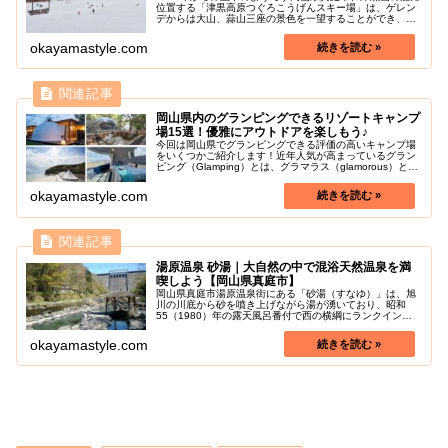
位置する「津黒高原つぐろこうげんスキー場」は、ゲレン
デからは大山、蒜山三座の景色を一望することができ、雄
大な景色を拝みながらスキーやスノーボードを楽しむこと
ができるスキー場です。コース...
okayamastyle.com
岡山県内のグランピングできるリゾートキャンプ
場15選！優雅にアウトドアを楽しもう♪
今回は岡山県でグランピングできる評価の高いキャンプ場
をいくつかご紹介します！近年人気が高まっているグラン
ピング（Glamping）とは、グラマラス（glamorous）とキ
ャンプ（camping）を掛け合わせた造語です。岡山のグラ
ンピングは...
okayamastyle.com
湯原温泉 砂湯｜大自然の中で混浴天然温泉を満
喫しよう【岡山県真庭市】
岡山県真庭市湯原温泉街にある「砂湯（すなゆ）」は、旭
川の川底から砂を噴き上げながら湯が湧いており、昭和
55（1980）年の露天風呂番付で西の横綱にランクインし
たベスト・オブ 露天風呂とも言える岡山県内随一の観光ス
ポットです。岡山県真庭市の湯...
okayamastyle.com