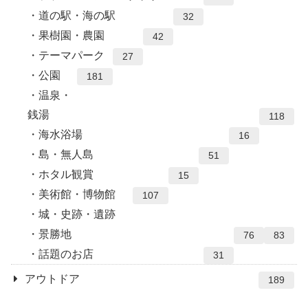
道の駅・海の駅
32
果樹園・農園
42
テーマパーク
27
公園
181
温泉・
銭湯
118
海水浴場
16
島・無人島
51
ホタル観賞
15
美術館・博物館
107
城・史跡・遺跡
景勝地
76
83
話題のお店
31
アウトドア
189