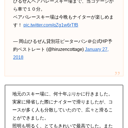
ひるぜんベアバレースキー場まで、当コテージか
ら車で１０分。
ベアバレースキー場は今晩もナイターが楽しめま
す！
pic.twitter.com/qZg1w6rTfB
— 岡山ひるぜん貸別荘ピーターパン＠公式HP予
約ベストレート (@hiruzencottage)
January 27,
2018
地元のスキー場に、何十年ぶりかに行きました。
実家に帰省した際にナイターで滑りましたが、コ
ースが多く人も分散していたので、広々と滑るこ
とができました。
照明も明るく、とてもきれいで最高でした。また