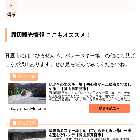
ト
備考
周辺観光情報 ここもオススメ！
真庭市には「ひるぜんベアバレースキー場」の他にも見ど
ころが沢山あります。ぜひ足を運んでみてくださいね。
いぶきの里スキー場｜初心者から上級者まで楽し
める！【岡山県新見市】
岡山県新見市にある「いぶきの里スキー場」は、初心者か
ら上級者まで楽しむことができるスキー場です。いぶきの
里には温泉施設もあり、豊かな自然を感じながら天然温泉
に入り、地元の食材を厳選したレストランでゆっくりと食
事が楽しめます。初級層・上級層向...
okayamastyle.com
津黒高原スキー場｜岡山市から最も近い蒜山三座
を望むゲレンデ【岡山県真庭市】
2023年から休止中のようです岡山県真庭市、津黒山の麓に