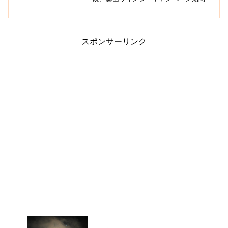
中、タイガースライダーやチュービング
で滑るくるくるスノーシューターなど、
雪遊びを小さいお子さんから大人までが
楽しめる施設です。歩く歩道も...
スポンサーリンク