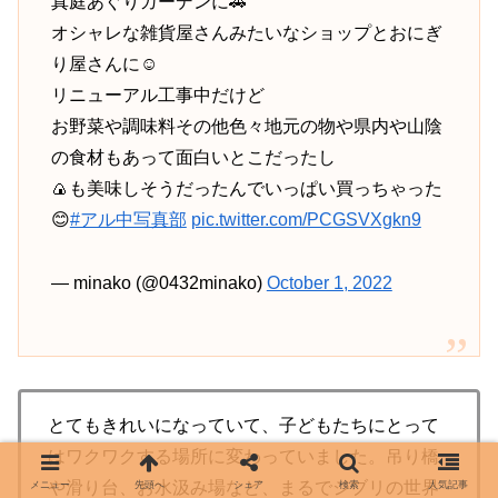
真庭あぐりガーデンに🚗
オシャレな雑貨屋さんみたいなショップとおにぎ
り屋さんに☺️
リニューアル工事中だけど
お野菜や調味料その他色々地元の物や県内や山陰
の食材もあって面白いとこだったし
🍙も美味しそうだったんでいっぱい買っちゃった
😊
#アル中写真部
pic.twitter.com/PCGSVXgkn9
— minako (@0432minako)
October 1, 2022
とてもきれいになっていて、子どもたちにとって
はワクワクする場所に変わっていました。吊り橋
や滑り台、お水汲み場など、まるでジブリの世界
メニュー
先頭へ
シェア
検索
人気記事