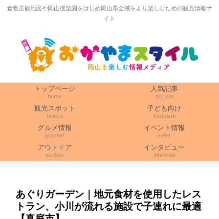
倉敷美観地区や岡山後楽園をはじめ岡山県全域をより楽しむための観光情報サ
イト
トップページ
人気記事
home
popular
観光スポット
子ども向け
leisure
kosodate
グルメ情報
イベント情報
gourmet
event
アウトドア
インタビュー
outdoor
interview
あぐりガーデン｜地元食材を使用したレス
トラン、小川が流れる施設で子連れに最適
【真庭市】