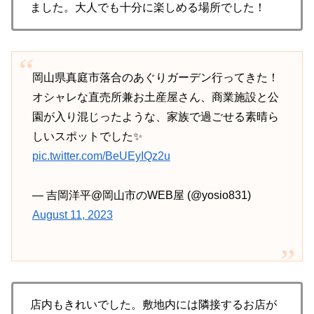
ました。大人でも十分に楽しめる場所でした！
岡山県真庭市落合のあぐりガーデン行ってきた！
オシャレな直売所兼お土産屋さん、商業施設と公
園が入り混じったような、家族で過ごせる素晴ら
しいスポットでした✨
pic.twitter.com/BeUEyIQz2u
— 吉岡洋平@岡山市のWEB屋 (@yosio831)
August 11, 2023
店内もきれいでした。敷地内には隣接するお店が