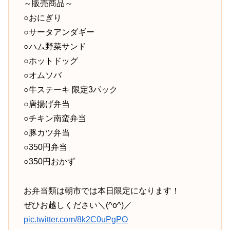
～販売商品～
○おにぎり
○サータアンダギー
○ハム野菜サンド
○ホットドッグ
○オムソバ
○牛ステーキ 限定3パック
○唐揚げ弁当
○チキン南蛮弁当
○豚カツ弁当
○350円弁当
○350円おかず
お弁当類は朝市では本日限定になります！
ぜひお越しください＼(^o^)／
pic.twitter.com/8k2C0uPgPO