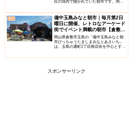
社の境内で開かれていた朝市です。岡山
各地から心のこもった手作り品・こだわ
りの品々を出すお店がたくさん集まりま
す。2022/9/10（土）9/11(日)に「復活祭
備中玉島みなと朝市｜毎月第2日
朝市
いち...
曜日に開催、レトロなアーケード
街でイベント満載の朝市【倉敷市
玉島】
岡山県倉敷市玉島の「備中玉島みなと朝
市びっちゅうたましまみなとあさいち」
は、玉島の通町1丁目商店街を中心とする
6つの商店街で、毎月第2日曜日の9時～
12時に開かれている朝市です。（開催場
所：栄町商店街・銀座商店街・通町商店
街・清心町商店街・...
スポンサーリンク