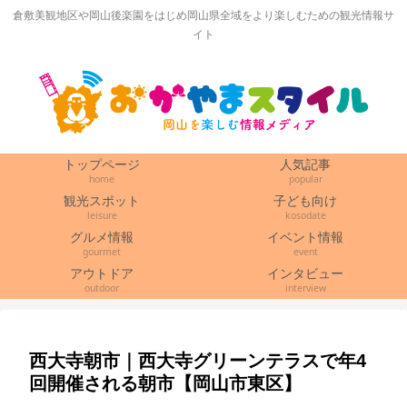
倉敷美観地区や岡山後楽園をはじめ岡山県全域をより楽しむための観光情報サ
イト
トップページ
人気記事
home
popular
観光スポット
子ども向け
leisure
kosodate
グルメ情報
イベント情報
gourmet
event
アウトドア
インタビュー
outdoor
interview
西大寺朝市｜西大寺グリーンテラスで年4
回開催される朝市【岡山市東区】