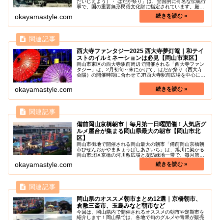
だいじえよう）・ はだか祭り」は、全国的に有名な伝統行
事で、国の重要無形民俗文化財に指定されています。厳冬
の深夜、西大寺観音院の本堂 御福窓（ごふくまど）から投
okayamastyle.com
下される2本の宝木（しんぎ）...
西大寺ファンタジー2025 西大寺夢灯篭｜和テイ
ストのイルミネーションは必見【岡山市東区】
岡山市東区の西大寺駅前周辺で開催される「西大寺ファン
タジー」は、2月初旬～末にかけて、はだか祭り（西大寺
会陽）の開催時期に合わせてJR西大寺駅前広場を中心に開
催されるイルミネーションイベントのことです。開催期間
は、2025年2月1日から2月...
okayamastyle.com
備前岡山京橋朝市｜毎月第一日曜開催！人気店グ
ルメ屋台が集まる岡山県最大の朝市【岡山市北
区】
岡山市街地で開催される岡山最大の朝市「備前岡山京橋朝
市びぜんおかやまきょうばしあさいち」は、旭川に架かる
岡山市北区京橋の河川敷広場と堤防緑地一帯で、毎月第一
日曜日（1月は第二日曜日）に開かれています。毎回90～
okayamastyle.com
130店の屋台が集い、人気のグ...
岡山県のオススメ朝市まとめ12選｜京橋朝市、
倉敷三斎市、玉島みなと朝市など
今回は、岡山県内で開催されるオススメの朝市や定期市を
紹介します！岡山県では、各地で旬のグルメや青果が販売