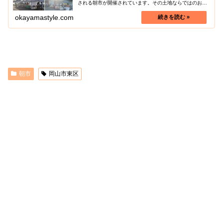
される朝市が開催されています。その土地ならではのおい
しい地元食材や、ユニークな手作り品が揃う朝市は、地元
の人たちと触れ合ったり、岡山の文...
okayamastyle.com
朝市
岡山市東区