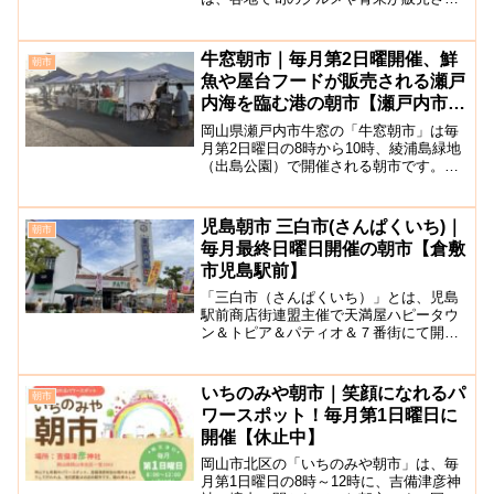
る朝市が開催されています。その土地な
らではのおいしい地元食材や、ユニーク
な手作り品が揃う朝市は、地元の人たち
牛窓朝市｜毎月第2日曜開催、鮮
朝市
と触れ合ったり、岡山の文...
魚や屋台フードが販売される瀬戸
内海を臨む港の朝市【瀬戸内市牛
窓】
岡山県瀬戸内市牛窓の「牛窓朝市」は毎
月第2日曜日の8時から10時、綾浦島緑地
（出島公園）で開催される朝市です。地
元の食材を使った加工品をはじめ、旬の
魚や新鮮な野菜に出会えます。小さな朝
市ながら県外から訪れる人も多いです。
児島朝市 三白市(さんぱくいち)｜
朝市
毎月の出店情報等は牛...
毎月最終日曜日開催の朝市【倉敷
市児島駅前】
「三白市（さんぱくいち）」とは、児島
駅前商店街連盟主催で天満屋ハピータウ
ン＆トピア＆パティオ＆７番街にて開催
される、倉敷市児島の朝市です。月に一
度のお祭りのような雰囲気です！こじま
朝市「三白市」は毎月最終日曜日9：00～
いちのみや朝市｜笑顔になれるパ
朝市
15：00開催、岡山...
ワースポット！毎月第1日曜日に
開催【休止中】
岡山市北区の「いちのみや朝市」は、毎
月第1日曜日の8時～12時に、吉備津彦神