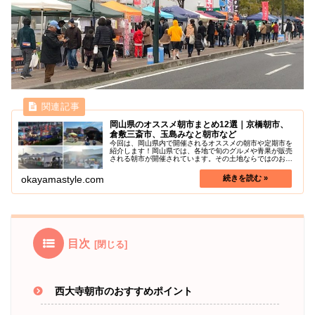
岡山県のオススメ朝市まとめ12選｜京橋朝市、
倉敷三斎市、玉島みなと朝市など
今回は、岡山県内で開催されるオススメの朝市や定期市を
紹介します！岡山県では、各地で旬のグルメや青果が販売
される朝市が開催されています。その土地ならではのおい
しい地元食材や、ユニークな手作り品が揃う朝市は、地元
の人たちと触れ合ったり、岡山の文...
okayamastyle.com
目次
西大寺朝市のおすすめポイント