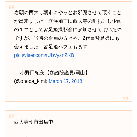
念願の西大寺朝市にやっとお邪魔させて頂くこと
が出来ました。立候補前に西大寺の町おこし企画
の１つとして皆足姫撮影会に参加させて頂いたの
ですが、当時の企画の方々や、2代目皆足姫にも
会えました！皆足姫パフェも食す。
pic.twitter.com/rUbVysnZKB
— 小野田紀美【参議院議員/岡山】
(@onoda_kimi)
March 17, 2018
西大寺朝市出店中‼