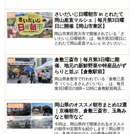
い朝市です。4月と11月は「大市」として
更に賑わいます。備前福岡は国宝『一遍
聖絵』（1299年完成）の中に「福岡の
さいだいじ日曜朝市 in とれたて
朝市
市」が立つ場所と...
岡山産直マルシェ｜毎月第3日曜
日に開催【岡山市東区】
岡山市東区西大寺で開催されている「さ
いだいじ日曜朝市」は、毎月第3日曜日に
とれたて岡山産直マルシェ in さいだいじ
で開催されている朝市です。屋根付きの
広いビニールハウスの休憩所があるの
で、ゆったり朝市のグルメを楽しむこと
倉敷三斎市｜毎月第3日曜に開
朝市
ができますよ。遊具...
催、地元の新鮮野菜や特産品がず
らりと並ぶ【倉敷駅前】
岡山県倉敷市で行われている「倉敷三斎
市（くらしきさんさいいち）」は、毎月
第3日曜日の朝8～11時に倉敷駅前商店街
で定期開催される朝市です。倉敷はかつ
て江戸時代には、三斎市・六斎市という
定期市が開催されており、その後長期間
岡山県のオススメ朝市まとめ12選
まとめ記事
に渡り途絶えていまし...
｜京橋朝市、倉敷三斎市、玉島み
なと朝市など
今回は、岡山県内で開催されるオススメ
の朝市や定期市を紹介します！岡山県で
は、各地で旬のグルメや青果が販売され