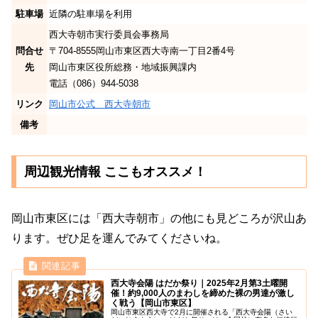
駐車場
近隣の駐車場を利用
西大寺朝市実行委員会事務局
問合せ
〒704-8555岡山市東区西大寺南一丁目2番4号
先
岡山市東区役所総務・地域振興課内
電話（086）944-5038
リンク
岡山市公式 西大寺朝市
備考
周辺観光情報 ここもオススメ！
岡山市東区には「西大寺朝市」の他にも見どころが沢山あ
ります。ぜひ足を運んでみてくださいね。
西大寺会陽 はだか祭り｜2025年2月第3土曜開
催！約9,000人のまわしを締めた裸の男達が激し
く戦う【岡山市東区】
岡山市東区西大寺で2月に開催される「西大寺会陽（さい