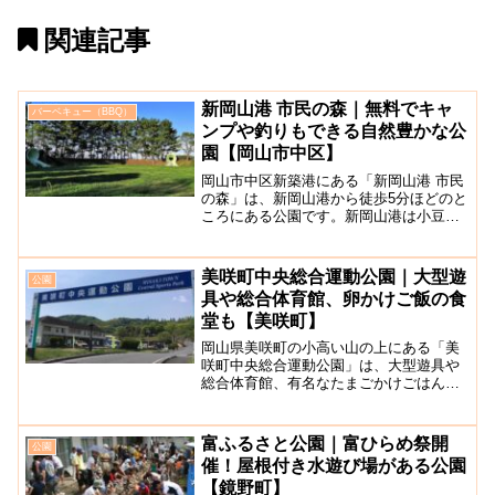
関連記事
新岡山港 市民の森｜無料でキャ
バーベキュー（BBQ）
ンプや釣りもできる自然豊かな公
園【岡山市中区】
岡山市中区新築港にある「新岡山港 市民
の森」は、新岡山港から徒歩5分ほどのと
ころにある公園です。新岡山港は小豆島
行きなどのフェリー乗り場となってお
り、綺麗なトイレや売店などもありま
す。園内にはグラウンドや広場、ちょっ
美咲町中央総合運動公園｜大型遊
公園
とした遊具、テニスの壁打...
具や総合体育館、卵かけご飯の食
堂も【美咲町】
岡山県美咲町の小高い山の上にある「美
咲町中央総合運動公園」は、大型遊具や
総合体育館、有名なたまごかけごはんの
お店もある大きな公園です。2023年4月
に児童広場がリニューアルし、以前の遊
具はなくなってしまいましたが新しい遊
富ふるさと公園｜富ひらめ祭開
公園
具になっています。広...
催！屋根付き水遊び場がある公園
【鏡野町】