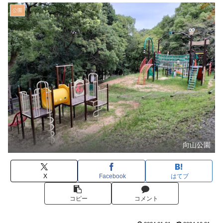
公園
向山公園
X
Facebook
はてブ
コピー
コメント