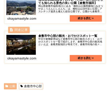
ても知られる景色の良い公園【倉敷市福田】
岡山県倉敷市福田/粒江にある「種松山公園西園地たねまつ
やまこうえんにしえんち」は、種松山山頂付近に位置しア
スレチック遊具も備えた総合公園です。公園から倉敷市街
地と工業地帯が見渡せて、とても景色が良い場所に立地し
ています。春になると彼岸桜、ソ...
okayamastyle.com
倉敷市中心部の観光・おでかけスポット一覧
中庄や倉敷駅周辺など倉敷市中心部の観光スポット・おで
かけスポットを一覧で紹介します。倉敷市中心部の観光地
といえば、倉敷美観地区が有名です。倉敷市街地の色々な
魅力を探しに行きましょう！
okayamastyle.com
公園
倉敷市中心部