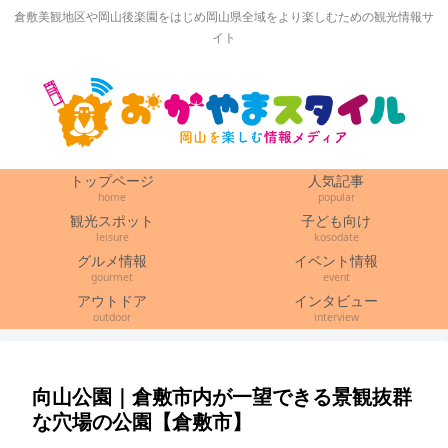
倉敷美観地区や岡山後楽園をはじめ岡山県全域をより楽しむための観光情報サ
イト
トップページ
人気記事
home
popular
観光スポット
子ども向け
leisure
kosodate
グルメ情報
イベント情報
gourmet
event
アウトドア
インタビュー
outdoor
interview
向山公園｜倉敷市内が一望できる景観抜群
な穴場の公園【倉敷市】