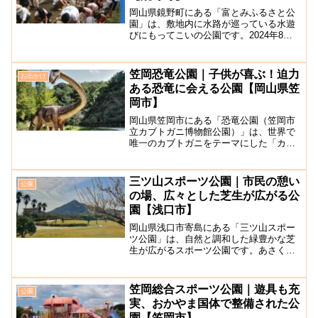
岡山県鏡野町にある「富とみふるさと公
園」は、敷地内に水路が巡っている水遊
びにもってこいの公園です。2024年8月
24日(日)に富ひらめ祭が開催されます。
※例年8月末園内に遊具はありませんが、
駐車場から公園に入ってすぐの場所にあ
笠岡恐竜公園｜子供が喜ぶ！迫力
お出かけ
る水路には大き...
ある恐竜に会える公園【岡山県笠
岡市】
岡山県笠岡市にある「恐竜公園（笠岡市
立カブトガニ博物館公園）」は、世界で
唯一のカブトガニをテーマにした「カブ
トガニ博物館」に隣接した公園です。森
林・砂漠・海の3つのゾーンがあり、学術
監修を受けて製作された7種8体の実物大
三ツ山スポーツ公園｜市民の憩い
公園
の恐竜が展示されてお...
の場、広々とした芝生が広がる公
園【浅口市】
岡山県浅口市寄島にある「三ツ山スポー
ツ公園」は、自然と調和した緑豊かな芝
生が広がるスポーツ公園です。あさくち
花火大会の会場にもなります。多目的広
場や、多目的シェルター、グラウンドゴ
ルフ場、大型遊具のある子ども広場など
笠岡総合スポーツ公園｜遊具も充
公園
が整備されていて、小さな...
実、おかやま国体で整備された公
園【笠岡市】