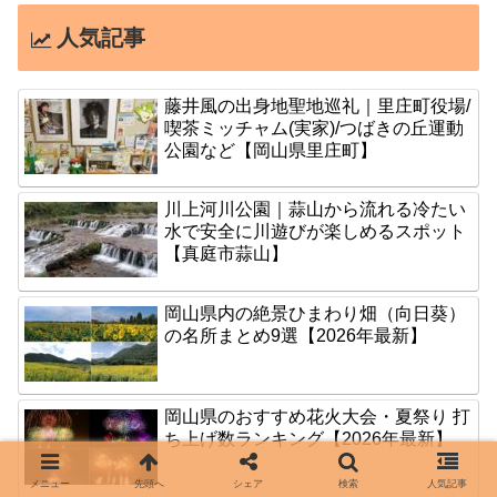
人気記事
藤井風の出身地聖地巡礼｜里庄町役場/
喫茶ミッチャム(実家)/つばきの丘運動
公園など【岡山県里庄町】
川上河川公園｜蒜山から流れる冷たい
水で安全に川遊びが楽しめるスポット
【真庭市蒜山】
岡山県内の絶景ひまわり畑（向日葵）
の名所まとめ9選【2026年最新】
岡山県のおすすめ花火大会・夏祭り 打
ち上げ数ランキング【2026年最新】
メニュー
先頭へ
シェア
検索
人気記事