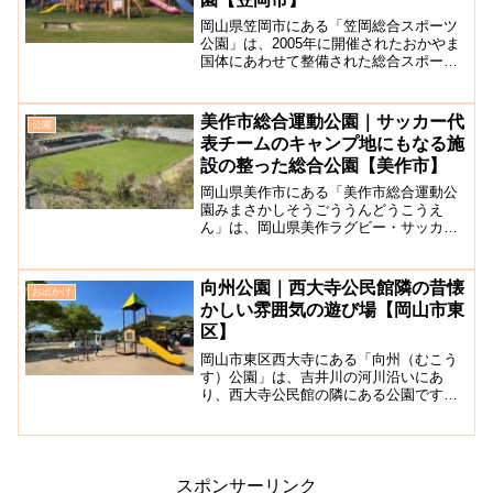
岡山県笠岡市にある「笠岡総合スポーツ
公園」は、2005年に開催されたおかやま
国体にあわせて整備された総合スポーツ
公園です。公園内には、冷暖房完備の総
合体育館や海をイメージしたブルーの塗
装のトラックがある陸上競技場、子供が
美作市総合運動公園｜サッカー代
公園
大喜び間違いなしのカ...
表チームのキャンプ地にもなる施
設の整った総合公園【美作市】
岡山県美作市にある「美作市総合運動公
園みまさかしそうごううんどうこうえ
ん」は、岡山県美作ラグビー・サッカー
場、みまさかアリーナ、テニスコート、
わんぱく広場、構陵館（武道場）など多
様なスポーツ施設を備えており、1年中ス
向州公園｜西大寺公民館隣の昔懐
お出かけ
ポーツが楽しめる施設です...
かしい雰囲気の遊び場【岡山市東
区】
岡山市東区西大寺にある「向州（むこう
す）公園」は、吉井川の河川沿いにあ
り、西大寺公民館の隣にある公園です。
裸祭り（西大寺会陽）で有名な西大寺観
音院もそばにあり徒歩で散策できます
よ。桜の名所としても有名で、桜のシー
ズンになると多くの人でにぎわ...
スポンサーリンク