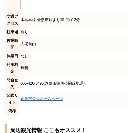
交通ア
水島本線 倉敷市駅より車で約12分
クセス
駐車場
有り
営業時
入場自由
間
休業日
なし
利用料
無料
金
問合せ
086-426-3495(倉敷市役所公園緑地課)
先
公式サ
倉敷市公式ホームページ
イト
備考
周辺観光情報 ここもオススメ！