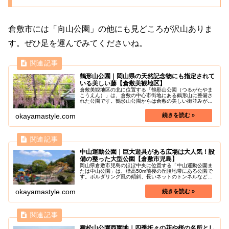
倉敷市には「向山公園」の他にも見どころが沢山ありま
す。ぜひ足を運んでみてくださいね。
鶴形山公園｜岡山県の天然記念物にも指定されて
いる美しい藤【倉敷美観地区】
倉敷美観地区の北に位置する「鶴形山公園（つるがたやま
こうえん）」は、倉敷の中心市街地にある鶴形山に整備さ
れた公園です。鶴形山公園からは倉敷の美しい街並みが一
望することができます。山上には倉敷の総鎮守となる阿智
神社があります。分かりにくいです...
okayamastyle.com
中山運動公園｜巨大遊具がある広場は大人気！設
備の整った大型公園【倉敷市児島】
岡山県倉敷市児島のほぼ中央に位置する「中山運動公園ま
たは中山公園」は、標高50m前後の丘陵地帯にある公園で
す。ボルダリング風の傾斜、長いネットのトンネルなど巨
大なアスレチック遊具があります！公園からは、瀬戸内海
国立公園、王子が岳、鷲羽山、大...
okayamastyle.com
種松山公園西園地｜四季折々の花や桜の名所とし