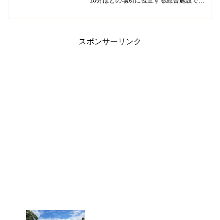
10分ほどの場所に位置する総合施設で
す。施設内には福祉事務所や児童館、地
域こども相談センター、介護相談支援セ
ンター、工芸室、会議室などがあり、老
若男女問わず多くの人々に...
スポンサーリンク