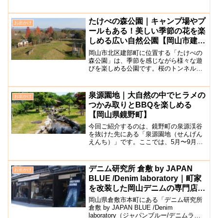
ます。館内には、鞆の浦の歴史を紹介す
るパネルの展示や、観光情報に関するパ
ンフレットなどが置かれており、観光地
たけべの森公園｜キャンプ場やプ
お出かけ
探しに迷った際に役立ちま...
ールもある！美しい季節の花を楽
しめる広い自然公園【岡山市建
部】
岡山市北区建部町に位置する「たけべの
森公園」は、季節を感じながら様々な遊
びを楽しめる公園です。桜のトンネルを
楽しめる春の桜やツツジ、初夏の紫陽花
を楽しめる「あじさいロード」、波のり
プールをはじめとした夏のレジャープー
泉源園地｜大自然の中でヒラメの
お出かけ
ルやオートキャンプ場、秋...
つかみ取りとBBQを楽しめる
【岡山県鏡野町】
今回ご紹介するのは、鏡野町の泉源渓谷
を抜けた先にある「泉源園地（せんげん
えんち）」です。ここでは、5月〜9月の
間、ヒラメ（アマゴ）のつかみ捕りを楽
しむことができます。※川魚のアマゴの
ことを地方の呼び名でヒラメと呼びま
デニム研究所 倉敷 by JAPAN
お出かけ
す。つかみ取りで捕獲した...
BLUE /Denim laboratory｜町家
を改装した岡山デニムの専門店
【倉敷美観地区】
岡山県倉敷市本町にある「デニム研究所
倉敷 by JAPAN BLUE /Denim
laboratory（ジャパンブルー/デニムラボ