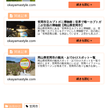
年中国地方来場者ランキング第二位の道の駅であり、人気
観光地です。笠岡ベイフ...
okayamastyle.com
笠岡市立カブトガニ博物館｜世界で唯一カブトガ
ニが主役の博物館【岡山県笠岡市】
岡山県笠岡市にある「笠岡市立カブトガニ博物館」は、世
界で唯一カブトガニをテーマにした博物館です。目の前に
は「笠岡恐竜公園」も併設しています。上空から見上げる
と、カブトガニの形になっているユニークな博物館内で、
カブトガニの内部の造りや成長の様...
okayamastyle.com
岡山県笠岡市の観光・おでかけスポット一覧
岡山県笠岡市の観光スポット・おでかけスポットを一覧で
紹介します。笠岡市の観光地といえば、笠岡ベイファーム
や笠岡ラーメンが有名です。笠岡市の色々な魅力を探しに
行きましょう！
okayamastyle.com
お出かけ
笠岡市