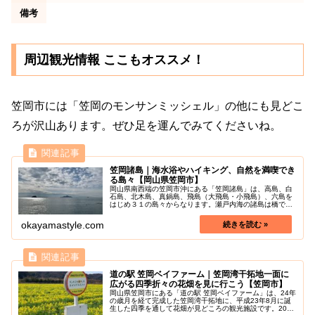
備考
周辺観光情報 ここもオススメ！
笠岡市には「笠岡のモンサンミッシェル」の他にも見どこ
ろが沢山あります。ぜひ足を運んでみてくださいね。
笠岡諸島｜海水浴やハイキング、自然を満喫でき
る島々【岡山県笠岡市】
岡山県南西端の笠岡市沖にある「笠岡諸島」は、高島、白
石島、北木島、真鍋島、飛島（大飛島・小飛島）、六島を
はじめ３１の島々からなります。瀬戸内海の諸島は橋で結
ばれている島も多いですが、橋を一切有さず純粋に「離
島」のを残す笠岡諸島は、心安らぐ日...
okayamastyle.com
道の駅 笠岡ベイファーム｜笠岡湾干拓地一面に
広がる四季折々の花畑を見に行こう【笠岡市】
岡山県笠岡市にある「道の駅 笠岡ベイファーム」は、24年
の歳月を経て完成した笠岡湾干拓地に、平成23年8月に誕
生した四季を通して花畑が見どころの観光施設です。2022