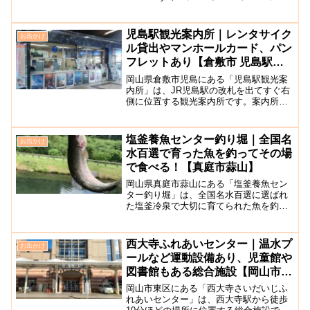
ラトリー）」は、倉敷美観地区に位置す
る児島のジーンズメーカ・JAPAN BLUE
が展開する5ブランドのデニ...
児島駅観光案内所｜レンタサイク
お出かけ
ル貸出やマンホールカード、パン
フレットあり【倉敷市 児島駅構
内】
岡山県倉敷市児島にある「児島駅観光案
内所」は、JR児島駅の改札を出てすぐ右
側に位置する観光案内所です。案内所の
壁や駅の至るところには、デニムの街ら
しくジーンズの模様やオブジェが描かれ
ています。付近の観光案内のパンフレッ
塩釜養魚センター釣り堀｜全国名
お出かけ
トがたくさん置かれてい...
水百選で育った魚を釣ってその場
で食べる！【真庭市蒜山】
岡山県真庭市蒜山にある「塩釜養魚セン
ター釣り堀」は、全国名水百選に選ばれ
た塩釜冷泉で大切に育てられた魚を釣り
堀やつかみ取りで楽しめる施設です。年
間11℃という天然の湧き水で育ったニジ
マスやカワメ、イワナは臭みがなく身が
西大寺ふれあいセンター｜温水プ
お出かけ
引き締まっています。獲...
ールなど運動設備あり、児童館や
図書館もある総合施設【岡山市東
区】
岡山市東区にある「西大寺さいだいじふ
れあいセンター」は、西大寺駅から徒歩