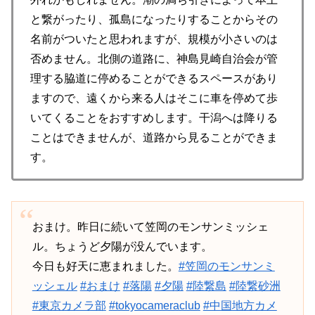
と繋がったり、孤島になったりすることからその
名前がついたと思われますが、規模が小さいのは
否めません。北側の道路に、神島見崎自治会が管
理する脇道に停めることができるスペースがあり
ますので、遠くから来る人はそこに車を停めて歩
いてくることをおすすめします。干潟へは降りる
ことはできませんが、道路から見ることができま
す。
おまけ。昨日に続いて笠岡のモンサンミッシェ
ル。ちょうど夕陽が没んでいます。
今日も好天に恵まれました。
#笠岡のモンサンミ
ッシェル
#おまけ
#落陽
#夕陽
#陸繋島
#陸繋砂洲
#東京カメラ部
#tokyocameraclub
#中国地方カメ