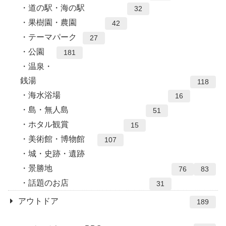
道の駅・海の駅
32
果樹園・農園
42
テーマパーク
27
公園
181
温泉・
銭湯
118
海水浴場
16
島・無人島
51
ホタル観賞
15
美術館・博物館
107
城・史跡・遺跡
景勝地
76
83
話題のお店
31
アウトドア
189