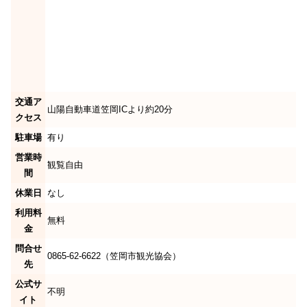
交通ア
山陽自動車道笠岡ICより約20分
クセス
駐車場
有り
営業時
観覧自由
間
休業日
なし
利用料
無料
金
問合せ
0865-62-6622（笠岡市観光協会）
先
公式サ
不明
イト