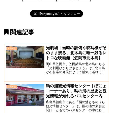
関連記事
光劇場｜当時の設備や映写機がそ
お出かけ
のまま残る、北木島に唯一残るレ
トロな映画館【笠岡市北木島】
岡山県笠岡市、笠岡諸島の北木島にある
「光劇場ひかりげきじょう」は、北木島
が石材業の発展によって活気に溢れてい
た昭和20年代終わりから昭和42年頃まで
営業されていた旧映画館です。北木島に
は昭和30年代、4つの映画館があったと言
鞆の浦観光情報センター｜ぽにょ
お出かけ
われており、光劇...
コーナーあり、鞆の浦の歴史と観
光情報が知れるバスセンター内施
設【広島県福山市】
広島県福山市にある「鞆の浦とものうら
観光情報センター」は、鞆の浦の東側玄
関口・ともてつバスセンターの中にあり