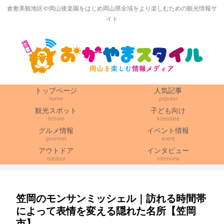
倉敷美観地区や岡山後楽園をはじめ岡山県全域をより楽しむための観光情報サ
イト
トップページ
人気記事
home
popular
観光スポット
子ども向け
leisure
kosodate
グルメ情報
イベント情報
gourmet
event
アウトドア
インタビュー
outdoor
interview
笠岡のモンサンミッシェル｜訪れる時間帯
によって表情を変える隠れた名所【笠岡
市】