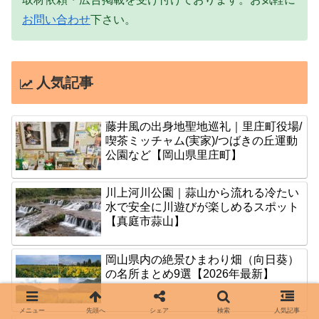
お問い合わせ
下さい。
人気記事
藤井風の出身地聖地巡礼｜里庄町役場/
喫茶ミッチャム(実家)/つばきの丘運動
公園など【岡山県里庄町】
川上河川公園｜蒜山から流れる冷たい
水で安全に川遊びが楽しめるスポット
【真庭市蒜山】
岡山県内の絶景ひまわり畑（向日葵）
の名所まとめ9選【2026年最新】
メニュー
先頭へ
シェア
検索
人気記事