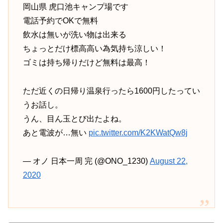
岡山県 虎口池キャンプ場です
電話予約でOKで無料
飲水は無いが洗い物は出来る
ちょっとだけ標高高い為気持ち涼しい！
ゴミは持ち帰りだけど無料は最高！
ただ近くの日帰り温泉行ったら1600円したってい
うお話し。
うん、目ん玉とび出たよね。
あと電波が…無い
pic.twitter.com/K2KWatQw8j
— オノ 日本一周 完 (@ONO_1230)
August 22,
2020