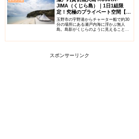
キャンプ場
楽しむことがで...
JIMA（くじら島）｜1日1組限
定！究極のプライベート空間【倉
敷市児島】
玉野市の宇野港からチャーター船で約30
分の場所にある瀬戸内海に浮かぶ無人
島。島影がくじらのように見えることか
ら、通称「くじら島」と呼ばれていま
す。ここでは1日1組限定で、島をまるご
と貸し切って完全プライベートなキャン
プができます！テントやバ...
スポンサーリンク