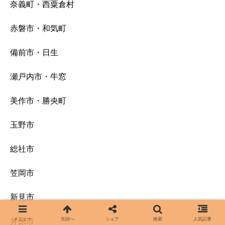
奈義町・西粟倉村
赤磐市・和気町
備前市・日生
瀬戸内市・牛窓
美作市・勝央町
玉野市
総社市
笠岡市
新見市
メニュー
先頭へ
シェア
検索
人気記事
井原市