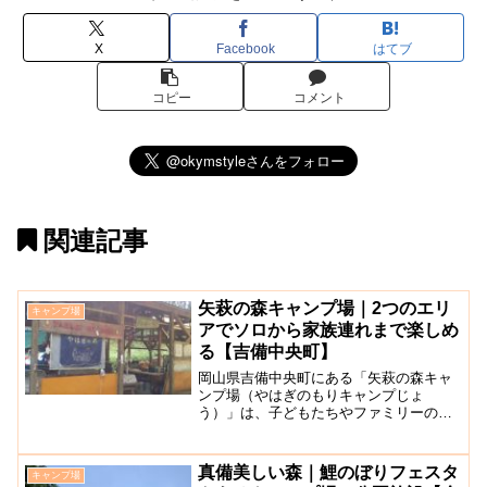
X
Facebook
はてブ
コピー
コメント
関連記事
矢萩の森キャンプ場｜2つのエリ
キャンプ場
アでソロから家族連れまで楽しめ
る【吉備中央町】
岡山県吉備中央町にある「矢萩の森キャ
ンプ場（やはぎのもりキャンプじょ
う）」は、子どもたちやファミリーの自
然体験の場として、本格的な「ブッシュ
クラフト」の楽しみが味わえるキャンプ
場です。吉備高原の一角にあり、里山に
真備美しい森｜鯉のぼりフェスタ
キャンプ場
近い立地ながらも自然に恵まれ...