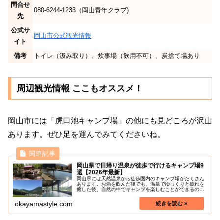
問合せ
080-6244-1233（岡山青年クラブ)
先
公式サ
岡山市公式観光情報
イト
備考
トイレ（汲み取り）、炊事場（飲用不可）、炭捨て場あり
周辺観光情報 ここもオススメ！
岡山市には「虎口池キャンプ場」の他にも見どころが沢山
あります。ぜひ足を運んでみてくださいね。
岡山県で日帰り温泉が徒歩で行けるキャンプ場9
選【2026年最新】
岡山県には天然温泉から徒歩圏内のキャンプ場がたくさん
あります。お酒を飲んだ後でも、温泉でゆっくりと疲れを
癒した後、自然の中でキャンプを楽しむことができるのは
贅沢な時間ですよね。本記事では、そんな岡山県にある温
泉まで徒歩圏内で楽しめるキャンプ...
okayamastyle.com