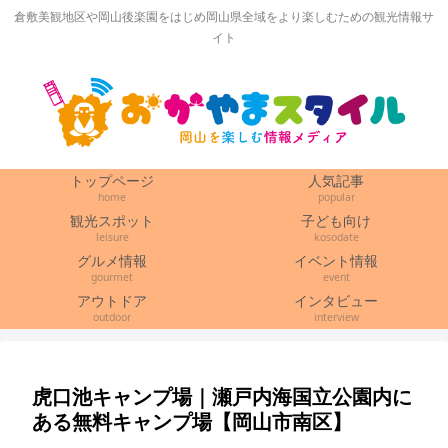
倉敷美観地区や岡山後楽園をはじめ岡山県全域をより楽しむための観光情報サ
イト
トップページ
人気記事
home
popular
観光スポット
子ども向け
leisure
kosodate
グルメ情報
イベント情報
gourmet
event
アウトドア
インタビュー
outdoor
interview
虎口池キャンプ場｜瀬戸内海国立公園内に
ある無料キャンプ場【岡山市南区】