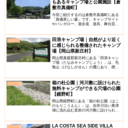
もあるキャンプ場と公園施設【倉
敷市真備町】
今回ご紹介するのは倉敷市真備町にある
「真備美しい森」です。キャンプサイト
やバンガロー、遊歩道、遊具、舞台芸術
棟などがあり、泊まりでも日帰りでもア
ウトドアを楽しむことができるアウトド
アに適した施設です。炊事場利用1日
田浪キャンプ場｜自然がより近く
お出かけ
1,500円でデイキャンプ...
に感じられる整備されたキャンプ
場【岡山県新庄村】
岡山県真庭郡新庄村にある「田浪キャン
プ場（たなみキャンプじょう）」は、毛
無山（けなしがせん）の麓にあり、標高
730mに位置する自然の中にあるキャンプ
場です。標高730mのところにあるので、
夏でも比較的涼しい環境で過ごすことが
箱の杜公園｜河川敷に設けられた
キャンプ場
できます。付近に...
無料キャンプができる穴場の公園
【鏡野町】
岡山県鏡野町にある「箱の杜公園（はこ
のもりこうえん）」は、吉井川沿い奥津
湖に流れ込む直前の河川敷に設けられた
公園です。公園と言っても遊具などは一
切なく、広々とした敷地に小川が流れて
いるだけの公園で、敷地内では無料でキ
LA COSTA SEA SIDE VILLA
キャンプ場