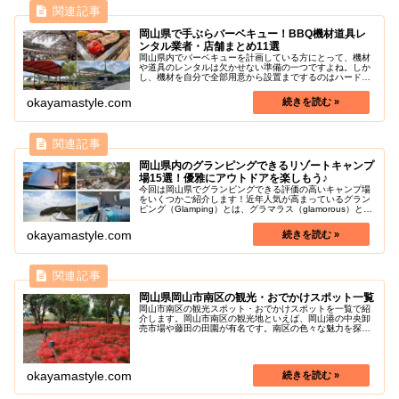
岡山県で手ぶらバーベキュー！BBQ機材道具レ
ンタル業者・店舗まとめ11選
岡山県内でバーベキューを計画している方にとって、機材
や道具のレンタルは欠かせない準備の一つですよね。しか
し、機材を自分で全部用意から設置までするのはハードル
が高い！と思っている方も多いと思います。どこでレンタ
ルすればよいのか分からないという...
okayamastyle.com
岡山県内のグランピングできるリゾートキャンプ
場15選！優雅にアウトドアを楽しもう♪
今回は岡山県でグランピングできる評価の高いキャンプ場
をいくつかご紹介します！近年人気が高まっているグラン
ピング（Glamping）とは、グラマラス（glamorous）とキ
ャンプ（camping）を掛け合わせた造語です。岡山のグラ
ンピングは...
okayamastyle.com
岡山県岡山市南区の観光・おでかけスポット一覧
岡山市南区の観光スポット・おでかけスポットを一覧で紹
介します。岡山市南区の観光地といえば、岡山港の中央卸
売市場や藤田の田園が有名です。南区の色々な魅力を探し
に行きましょう！
okayamastyle.com