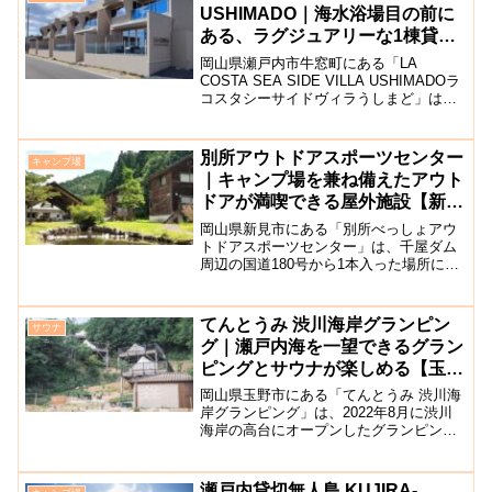
ャンプを楽しむことができ...
USHIMADO｜海水浴場目の前に
ある、ラグジュアリーな1棟貸切
リゾートヴィラ【瀬戸内市】
岡山県瀬戸内市牛窓町にある「LA
COSTA SEA SIDE VILLA USHIMADOラ
コスタシーサイドヴィラうしまど」は、
2023年4月にオープンした1棟貸切のリゾ
ートヴィラです。ヴィラの目の前には西
脇海水浴場があり、開放感抜群！お...
別所アウトドアスポーツセンター
キャンプ場
｜キャンプ場を兼ね備えたアウト
ドアが満喫できる屋外施設【新見
市】
岡山県新見市にある「別所べっしょアウ
トドアスポーツセンター」は、千屋ダム
周辺の国道180号から1本入った場所にあ
るアウトドアが楽しめる広い屋外施設で
す。千屋ダムや川に隣接していることか
ら、カヌー、サイクリング、ニジマスの
てんとうみ 渋川海岸グランピン
サウナ
魚釣りやカヌー・サイ...
グ｜瀬戸内海を一望できるグラン
ピングとサウナが楽しめる【玉野
市】
岡山県玉野市にある「てんとうみ 渋川海
岸グランピング」は、2022年8月に渋川
海岸の高台にオープンしたグランピング
施設です。施設から渋川海岸まで徒歩1分
という好立地に位置しており、全8室ある
全テントからオーシャンビューの景色を
瀬戸内貸切無人島 KUJIRA-