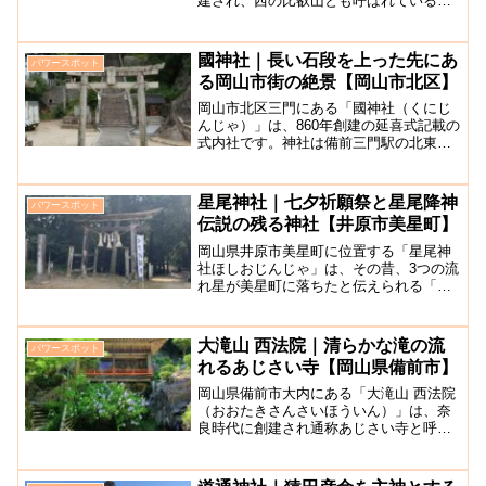
建され、西の比叡山とも呼ばれている古
寺です。寺院は姫路市北部にある標高
370mの山・書写山山頂にあり、ロープウ
ェイに乗って行くことができます。広々
國神社｜長い石段を上った先にあ
パワースポット
とした境内には、平...
る岡山市街の絶景【岡山市北区】
岡山市北区三門にある「國神社（くにじ
んじゃ）」は、860年創建の延喜式記載の
式内社です。神社は備前三門駅の北東、
180号線から1本道を入ったところにあ
り、南向きに境内入口があります。鳥居
をくぐると、長い階段が現れます。本殿
星尾神社｜七夕祈願祭と星尾降神
パワースポット
は国守山の山頂部に...
伝説の残る神社【井原市美星町】
岡山県井原市美星町に位置する「星尾神
社ほしおじんじゃ」は、その昔、3つの流
れ星が美星町に落ちたと伝えられる「星
尾降神伝説」の残る神社で、別名「星の
宮」と呼ばれています。毎年8月7日に開
催される「七夕祈願祭」では、全国から
大滝山 西法院｜清らかな滝の流
パワースポット
たくさん届けられる、...
れるあじさい寺【岡山県備前市】
岡山県備前市大内にある「大滝山 西法院
（おおたきさんさいほういん）」は、奈
良時代に創建され通称あじさい寺と呼ば
れ、参道には約40品種、約1500株の色と
りどりのあじさいが咲き誇り、訪れる参
拝客の心を癒しています。清らかな水の