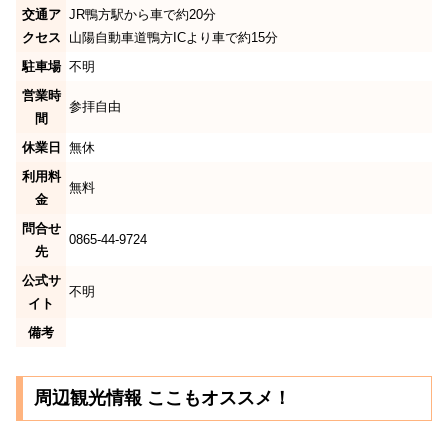
交通ア
JR鴨方駅から車で約20分
クセス
山陽自動車道鴨方ICより車で約15分
駐車場
不明
営業時
参拝自由
間
休業日
無休
利用料
無料
金
問合せ
0865-44-9724
先
公式サ
不明
イト
備考
周辺観光情報 ここもオススメ！