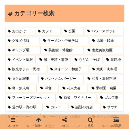
カテゴリー検索
お出かけ
カフェ
公園
パワースポット
グルメ情報
ラーメン・中華そば
温泉・銭湯
キャンプ場
美術館・博物館
倉敷美観地区
イベント情報
城・史跡・遺跡
うどん・そば
景勝地
観光ホテル・民宿
スイーツ・和菓子
焼肉・肉料理
まとめ記事
パン・ハンバーガー
和食・海鮮料理
島・無人島
洋食
花火大会
果樹園・農園
ファーマーズマーケット
酒蔵・ワイナリー
ゴルフ場
道の駅・海の駅
カレー
話題のお店
サウナ
テーマパーク
バーベキュー（BBQ）
イベント施設
メニュー
先頭へ
シェア
検索
人気記事
ダム
プール・水遊び
イルミネーション
中華料理