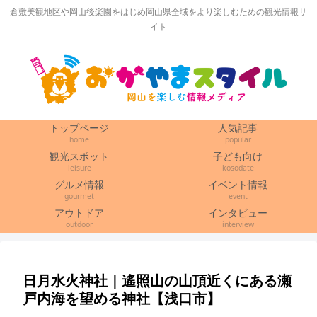
倉敷美観地区や岡山後楽園をはじめ岡山県全域をより楽しむための観光情報サ
イト
トップページ
人気記事
home
popular
観光スポット
子ども向け
leisure
kosodate
グルメ情報
イベント情報
gourmet
event
アウトドア
インタビュー
outdoor
interview
日月水火神社｜遙照山の山頂近くにある瀬
戸内海を望める神社【浅口市】