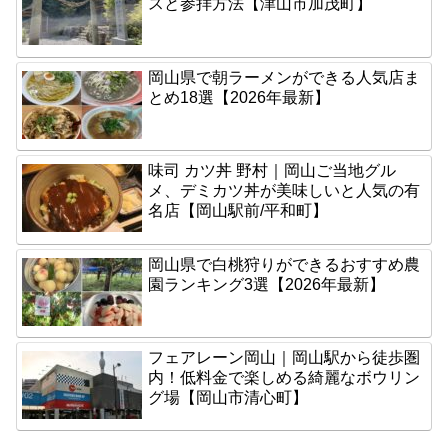
スと参拝方法【津山市加茂町】
岡山県で朝ラーメンができる人気店ま
とめ18選【2026年最新】
味司 カツ丼 野村｜岡山ご当地グル
メ、デミカツ丼が美味しいと人気の有
名店【岡山駅前/平和町】
岡山県で白桃狩りができるおすすめ農
園ランキング3選【2026年最新】
フェアレーン岡山｜岡山駅から徒歩圏
内！低料金で楽しめる綺麗なボウリン
グ場【岡山市清心町】