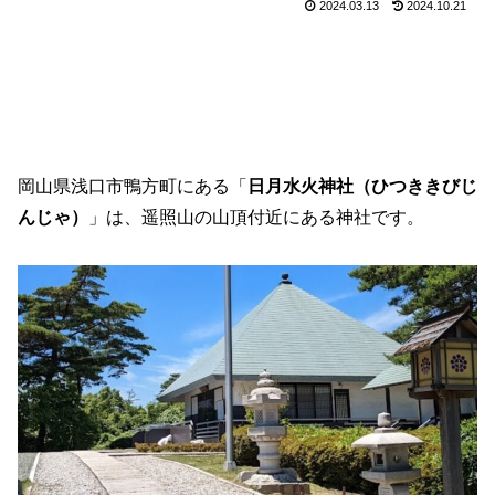
2024.03.13
2024.10.21
岡山県浅口市鴨方町にある「
日月水火神社（ひつききびじ
んじゃ）
」は、遥照山の山頂付近にある神社です。