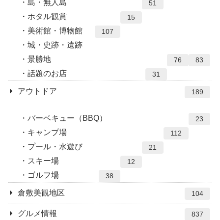
島・無人島
51
ホタル観賞
15
美術館・博物館
107
城・史跡・遺跡
景勝地
76
83
話題のお店
31
アウトドア
189
バーベキュー（BBQ）
23
キャンプ場
112
プール・水遊び
21
スキー場
12
ゴルフ場
38
倉敷美観地区
104
グルメ情報
837