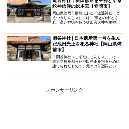
道通神社｜猿田彦命を主神とする
パワースポット
谷川が院内中心部...
蛇神信仰の総本宮【笠岡市】
岡山県笠岡市横島にある「道通神社（ど
うつうじんじゃ）」は、”導きの神”とさ
れ、高い神徳を持つ猿田彦大神を主神と
して崇める西日本随一の神社です。明治
45年には応神天皇も奉斎されました。こ
の神社にはたくさんの蛇と天狗が祀られ
閑谷神社 | 日本遺産第一号を生ん
パワースポット
ています。商売繁盛、...
だ池田光正を祀る神社【岡山県備
前市】
「閑谷神社（しずたにじんじゃ）」は、
閑谷学校を創った池田光正を祀るために
建てられたもので、元々は芳烈祠という
名前だったそうです。その後、祖父の輝
政と利隆も合わせて祀ることになったの
をきっかけに現在の閑谷神社という名前
に改称したと言われていま...
スポンサーリンク