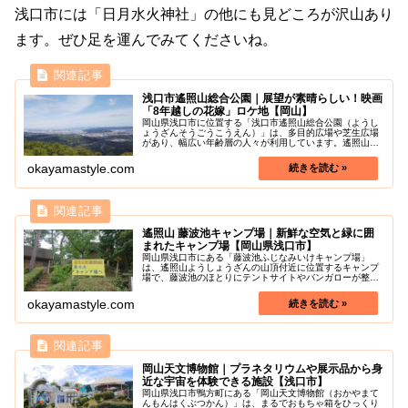
浅口市には「日月水火神社」の他にも見どころが沢山あり
ます。ぜひ足を運んでみてくださいね。
浅口市遙照山総合公園｜展望が素晴らしい！映画
「8年越しの花嫁」ロケ地【岡山】
岡山県浅口市に位置する「浅口市遙照山総合公園（ようし
ょうざんそうごうこうえん）」は、多目的広場や芝生広場
があり、幅広い年齢層の人々が利用しています。遙照山展
望台、遙照山目鑑展望台では、瀬戸内海を一望できる美し
い絶景を見ることができます！また...
okayamastyle.com
遙照山 藤波池キャンプ場｜新鮮な空気と緑に囲
まれたキャンプ場【岡山県浅口市】
岡山県浅口市にある「藤波池ふじなみいけキャンプ場」
は、遙照山ようしょうざんの山頂付近に位置するキャンプ
場で、藤波池のほとりにテントサイトやバンガローが整備
されています。アジア最大級の天文台「国立天文台」があ
る街としても有名な浅口市では、おい...
okayamastyle.com
岡山天文博物館｜プラネタリウムや展示品から身
近な宇宙を体験できる施設【浅口市】
岡山県浅口市鴨方町にある「岡山天文博物館（おかやまて
んもんはくぶつかん）」は、まるでおもちゃ箱をひっくり