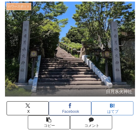
パワースポット
日月水火神社
X
Facebook
はてブ
コピー
コメント