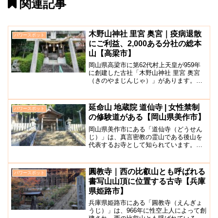
関連記事
木野山神社 里宮 奥宮｜疫病退散
パワースポット
にご利益、2,000ある分社の総本
山【高梁市】
岡山県高梁市に第62代村上天皇が959年
に創建した古社「木野山神社 里宮 奥宮
（きのやまじんじゃ）」があります。木
野山神社里宮は、木野山山麓に位置して
いて、古くから流行病や精神病にご利益
があると言われており多くの参拝客が訪
延命山 地蔵院 道仙寺 | 女性禁制
パワースポット
れています。明治1...
の修験道がある【岡山県美作市】
岡山県美作市にある「道仙寺（どうせん
じ）」は、真言密教の霊山である後山を
代表するお寺として知られています。修
験道の霊山で女人禁制と言えば奈良の大
峯山が知られていますが、ここ岡山県美
作市の道仙寺も奥の院まで、狭い範囲な
圓教寺｜西の比叡山とも呼ばれる
パワースポット
がら女人禁制の区域があり...
書写山山頂に位置する古寺【兵庫
県姫路市】
兵庫県姫路市にある「圓教寺（えんぎょ
うじ）」は、966年に性空上人によって創