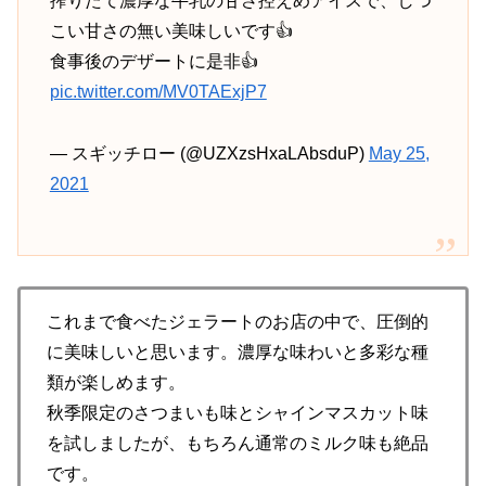
搾りたて濃厚な牛乳の甘さ控えめアイスで、しつ
こい甘さの無い美味しいです👍
食事後のデザートに是非👍
pic.twitter.com/MV0TAExjP7
— スギッチロー (@UZXzsHxaLAbsduP)
May 25,
2021
これまで食べたジェラートのお店の中で、圧倒的
に美味しいと思います。濃厚な味わいと多彩な種
類が楽しめます。
秋季限定のさつまいも味とシャインマスカット味
を試しましたが、もちろん通常のミルク味も絶品
です。