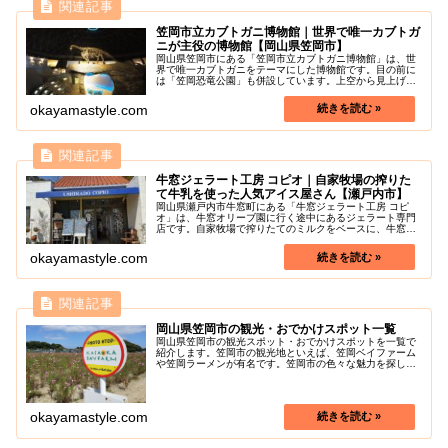
笠岡市立カブトガニ博物館｜世界で唯一カブトガ
ニが主役の博物館【岡山県笠岡市】
岡山県笠岡市にある「笠岡市立カブトガニ博物館」は、世
界で唯一カブトガニをテーマにした博物館です。目の前に
は「笠岡恐竜公園」も併設しています。上空から見上げる
と、カブトガニの形になっているユニークな博物館内で、
カブトガニの内部の造りや成長の様...
okayamastyle.com
牛窓ジェラート工房 コピオ｜自家牧場の搾りた
て牛乳を使った人気アイス屋さん【瀬戸内市】
岡山県瀬戸内市牛窓町にある「牛窓ジェラート工房 コピ
オ」は、牛窓オリーブ園に行く途中にあるジェラート専門
店です。自家牧場で搾りたてのミルクをベースに、牛窓な
どで採れた旬の食材などで作られた濃厚でフレッシュなジ
ェラートがいただけます。牛窓オリ...
okayamastyle.com
岡山県笠岡市の観光・おでかけスポット一覧
岡山県笠岡市の観光スポット・おでかけスポットを一覧で
紹介します。笠岡市の観光地といえば、笠岡ベイファーム
や笠岡ラーメンが有名です。笠岡市の色々な魅力を探しに
行きましょう！
okayamastyle.com