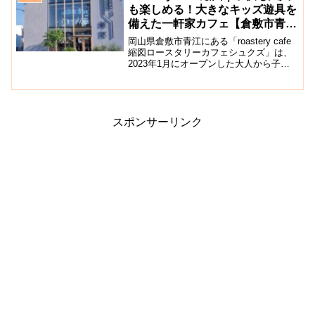
わうことができますよ。ジ...
も楽しめる！大きなキッズ遊具を
備えた一軒家カフェ【倉敷市青
江】
岡山県倉敷市青江にある「roastery cafe
縮図ロースタリーカフェシュクズ」は、
2023年1月にオープンした大人から子供
まで色々な方が集まれる場所をコンセプ
トとしたカフェです。店内1階はカフェの
み、2階には大きな遊具とソファ席が完
備...
スポンサーリンク