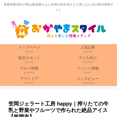
倉敷美観地区や岡山後楽園をはじめ岡山県全域をより楽しむための観光情報サ
イト
トップページ
人気記事
home
popular
観光スポット
子ども向け
leisure
kosodate
グルメ情報
イベント情報
gourmet
event
アウトドア
インタビュー
outdoor
interview
笠岡ジェラート工房 happy｜搾りたての牛
乳と野菜やフルーツで作られた絶品アイス
【笠岡市】