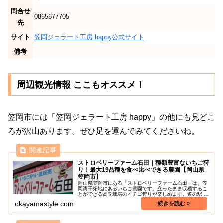
問合せ
0865677705
先
サイト
笠岡ジェラート工房 happy公式サイト
備考
周辺観光情報 ここもオススメ！
笠岡市には「笠岡ジェラート工房 happy」の他にも見どこ
ろが沢山あります。ぜひ足を運んでみてくださいね。
ストロベリーファーム石田｜種類豊富ないちご狩
り！最大19品種を食べ比べできる農園【岡山県
笠岡市】
岡山県笠岡市にある「ストロベリーファーム石田」は、笠
岡湾干拓地にあるいちご農園です。立ったまま収穫するこ
とができる高設栽培のイチゴ狩りが楽しめます。道の駅 笠
岡ベイファームも近いので、いちご狩りと菜の花畑の観光
okayamastyle.com
を一度に楽しむことができる豊か...