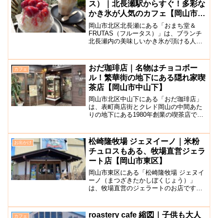
ス）｜北長瀬駅からすぐ！多彩な
かき氷が人気のカフェ【岡山市北
区】
岡山市北区北長瀬にある「おまち堂＆
FRUTAS（フルータス）」は、ブランチ
北長瀬内の美味しいかき氷が頂ける人気
のカフェです。問屋町から移転しまし
た。周囲には公園や芝生広場などもあ
り、お買い物やデートで寄りやすい便利
おだ珈琲店｜名物はチョコボー
カフェ
な立地が魅力ですね。かき氷...
ル！繁華街の地下にある隠れ家喫
茶店【岡山市中山下】
岡山市北区中山下にある「おだ珈琲店」
は、表町商店街とクレド岡山の中間あた
りの地下にある1980年創業の喫茶店で
す。お店の前には昭和を感じさせるショ
ーケース。店内は、奥に長い構造で木製
の家具やお洒落なアンティークインテリ
松崎隆牧場 ジェヌイーノ｜米粉
お出かけ
アがあり、どこを切り取...
チュロスもある、牧場直営ジェラ
ート店【岡山市東区】
岡山市東区にある「松崎隆牧場 ジェヌイ
ーノ（まつざきたかしぼくじょう）」
は、牧場直営のジェラートのお店です。
松崎牧場は天皇杯受賞をした経歴を持つ
牧場で、その牧場から直送される乳質に
こだわった牛乳を使ったジェラートを味
roastery cafe 縮図｜子供も大人
カフェ