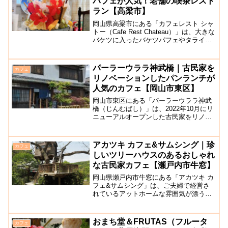
パフェが人気！老舗の喫茶レスト
ラン【高梁市】
岡山県高梁市にある「カフェレスト シャ
トー（Cafe Rest Chateau）」は、大きな
バケツに入ったバケツパフェやタライパ
フェが人気のお店です。著名人の色紙が
多数飾られています。店内はどこか懐か
しさを感じさせてくれる喫茶店のような
パーラーウララ神武橋｜古民家を
カフェ
雰囲...
リノベーションしたパンランチが
人気のカフェ【岡山市東区】
岡山市東区にある「パーラーウララ神武
橋（じんむばし）」は、2022年10月にリ
ニューアルオープンした古民家をリノベ
ーションしたベーカリーカフェです。以
前は、古民家カフェ神武橋として営業さ
れていました。お店は築90年の古民家を
アカツキ カフェ&サムシング｜珍
カフェ
利用したもので、...
しいツリーハウスのあるおしゃれ
な古民家カフェ【瀬戸内市牛窓】
岡山県瀬戸内市牛窓にある「アカツキ カ
フェ&サムシング」は、ご夫婦で経営さ
れているアットホームな雰囲気が漂う、
自然に囲まれたリラックスできる雰囲気
の古民家風カフェです。こちらのカフェ
の敷地内には、日本では珍しいツリーハ
おまち堂＆FRUTAS（フルータ
カフェ
ウスがあることでも有名...