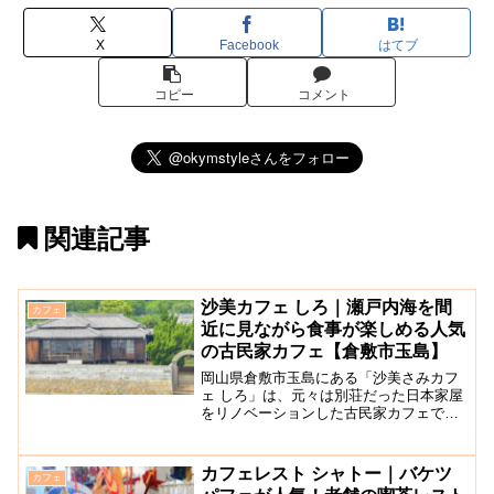
X
Facebook
はてブ
コピー
コメント
関連記事
沙美カフェ しろ｜瀬戸内海を間
カフェ
近に見ながら食事が楽しめる人気
の古民家カフェ【倉敷市玉島】
岡山県倉敷市玉島にある「沙美さみカフ
ェ しろ」は、元々は別荘だった日本家屋
をリノベーションした古民家カフェで
す。カフェの目の前には瀬戸内海が広が
り、お店の大きな窓から海や青々とした
空を眺めながらゆったりと食事を楽しむ
カフェレスト シャトー｜バケツ
カフェ
ことができますよ。カフェ...