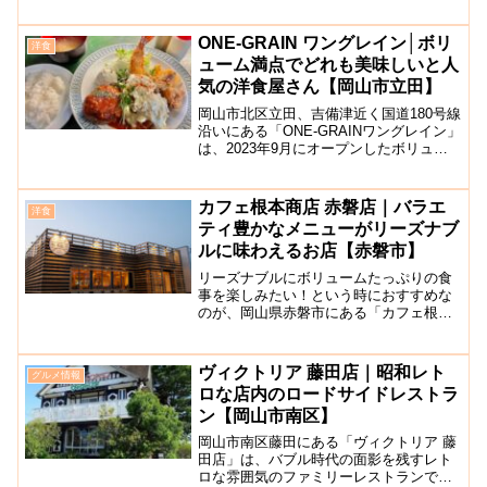
グ、チキン南蛮など洋食料理がどれも美
味しいと人気の洋食屋さんです。外観は
赤煉瓦の映えるレトロな雰囲気です。
ONE-GRAIN ワングレイン│ボリ
洋食
11:00～14:3...
ューム満点でどれも美味しいと人
気の洋食屋さん【岡山市立田】
岡山市北区立田、吉備津近く国道180号線
沿いにある「ONE-GRAINワングレイン」
は、2023年9月にオープンしたボリュー
ムもあり美味しいと人気がある定食・洋
食屋さんです。店内は広々とした開放感
のある雰囲気で、数多くのテーブル席を
カフェ根本商店 赤磐店｜バラエ
洋食
完備。ラ...
ティ豊かなメニューがリーズナブ
ルに味わえるお店【赤磐市】
リーズナブルにボリュームたっぷりの食
事を楽しみたい！という時におすすめな
のが、岡山県赤磐市にある「カフェ根本
商店 赤磐店」です。根本商店は岡山県内
に3店舗（今店、津山店）を展開する人気
店。店内は広々としており、ボックス型
ヴィクトリア 藤田店｜昭和レト
グルメ情報
のテーブル席のほかカ...
ロな店内のロードサイドレストラ
ン【岡山市南区】
岡山市南区藤田にある「ヴィクトリア 藤
田店」は、バブル時代の面影を残すレト
ロな雰囲気のファミリーレストランで