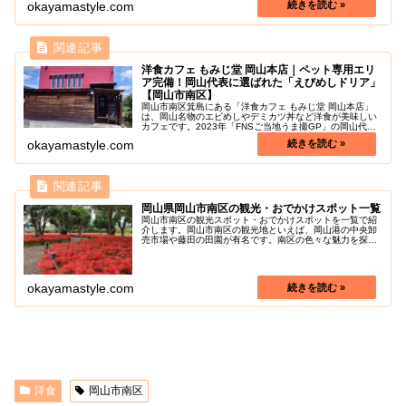
okayamastyle.com
温もり...
洋食カフェ もみじ堂 岡山本店｜ペット専用エリ
ア完備！岡山代表に選ばれた「えびめしドリア」
【岡山市南区】
岡山市南区箕島にある「洋食カフェ もみじ堂 岡山本店」
は、岡山名物のエビめしやデミカツ丼など洋食が美味しい
カフェです。2023年「FNSご当地うま撮GP」の岡山代表
にここの「えびめしドリア」が選ばれています。朝9時か
okayamastyle.com
ら11時はモーニングをや...
岡山県岡山市南区の観光・おでかけスポット一覧
岡山市南区の観光スポット・おでかけスポットを一覧で紹
介します。岡山市南区の観光地といえば、岡山港の中央卸
売市場や藤田の田園が有名です。南区の色々な魅力を探し
に行きましょう！
okayamastyle.com
洋食
岡山市南区