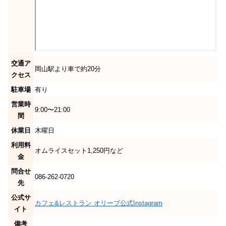
交通ア
岡山駅より車で約20分
クセス
駐車場
有り
営業時
9:00〜21:00
間
休業日
木曜日
利用料
オムライスセット1,250円など
金
問合せ
086-262-0720
先
公式サ
カフェ&レストラン オリーブ公式Instagram
イト
備考