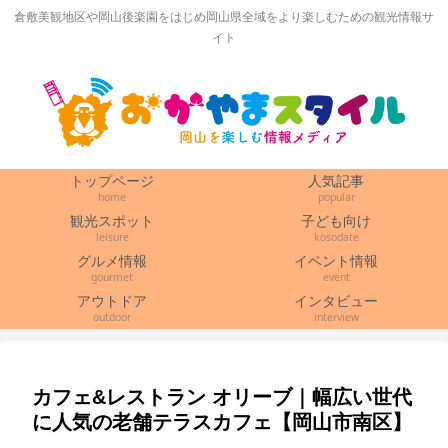
倉敷美観地区や岡山後楽園をはじめ岡山県全域をより楽しむための観光情報サ
イト
トップページ
人気記事
home
popular
観光スポット
子ども向け
leisure
kosodate
グルメ情報
イベント情報
gourmet
event
アウトドア
インタビュー
outdoor
interview
カフェ&レストラン オリーブ｜幅広い世代
に人気の老舗テラスカフェ【岡山市南区】