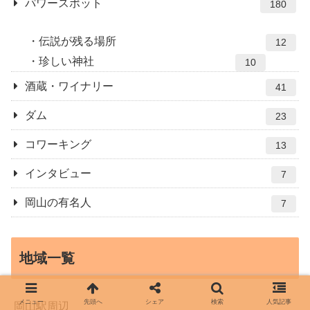
パワースポット
180
伝説が残る場所
12
珍しい神社
10
酒蔵・ワイナリー
41
ダム
23
コワーキング
13
インタビュー
7
岡山の有名人
7
地域一覧
メニュー
先頭へ
シェア
検索
人気記事
岡山駅周辺