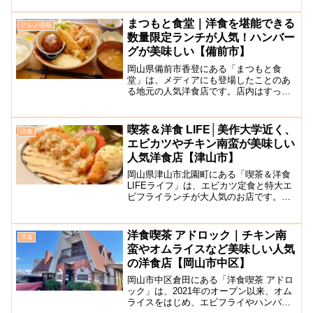
カレーなどのメニューもある無国籍料理
のお店です。以前は家族間で別々のお店
まつもと食堂｜洋食を堪能できる
グルメ情報
で経営していたものを現...
数量限定ランチが人気！ハンバー
グが美味しい【備前市】
岡山県備前市香登にある「まつもと食
堂」は、メディアにも登場したことのあ
る地元の人気洋食店です。店内はすっき
りとしたおしゃれな雰囲気。テーブル席
のほかカウンター席も完備されています
ので、おひとりさまでも安心して利用で
喫茶＆洋食 LIFE│美作大学近く、
洋食
きます。人気のランチメニュ...
エビカツやチキン南蛮が美味しい
人気洋食店【津山市】
岡山県津山市北園町にある「喫茶＆洋食
LIFEライフ」は、エビカツ定食と特大エ
ビフライランチが大人気のお店です。お
店は美作大学近くにあり、店内は白と木
を基調とした落ち着いた雰囲気。2人掛け
と4人掛けテーブル席のほか、カウンター
洋食喫茶 アドロック｜チキン南
洋食
席も完備してい...
蛮やオムライスなど美味しい人気
の洋食店【岡山市中区】
岡山市中区倉田にある「洋食喫茶 アドロ
ック」は、2021年のオープン以来、オム
ライスをはじめ、エビフライやハンバー