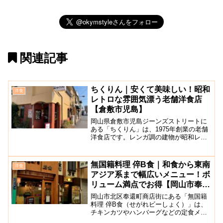
関連記事
ちくりん｜安くて美味しい！昭和
洋食
レトロな雰囲気漂う老舗洋食店
【倉敷市児島】
岡山県倉敷市児島ジーンズストリートに
ある「ちくりん」は、1975年創業の老舗
洋食店です。レンガ調の建物が昭和レト
ロな雰囲気を感じさせてくれ、入口に設
置された食品サンプルもどこか懐かしい
気分にさせてくれます。こちらのお店は
無国籍料理 倅B食｜和食から東南
洋食
すべて手作りで仕込ま...
アジア系まで幅広いメニュー！ボ
リューム満点でお得【岡山市奉還
町】
岡山市北区奉還町商店街にある「無国籍
料理 倅B食（せがれビーしょく）」は、
チキンカツやハンバーグなどの定食メニ
ューのほかタイ風焼き飯やレッドチキン