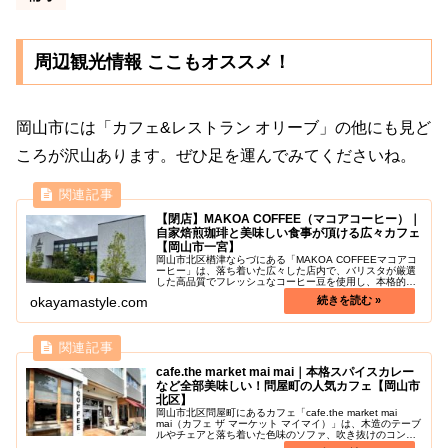
周辺観光情報 ここもオススメ！
岡山市には「カフェ&レストラン オリーブ」の他にも見ど
ころが沢山あります。ぜひ足を運んでみてくださいね。
【閉店】MAKOA COFFEE（マコアコーヒー）｜
自家焙煎珈琲と美味しい食事が頂ける広々カフェ
【岡山市一宮】
岡山市北区楢津ならづにある「MAKOA COFFEEマコアコ
ーヒー」は、落ち着いた広々した店内で、バリスタが厳選
した高品質でフレッシュなコーヒー豆を使用し、本格的な
自家焙煎コーヒーを楽しるカフェです。※2024年10月末
okayamastyle.com
に惜しまれつつ閉店し...
cafe.the market mai mai｜本格スパイスカレー
など全部美味しい！問屋町の人気カフェ【岡山市
北区】
岡山市北区問屋町にあるカフェ「cafe.the market mai
mai（カフェ ザ マーケット マイマイ）」は、木造のテーブ
ルやチェアと落ち着いた色味のソファ、吹き抜けのコンク
リートの天井というお洒落な雰囲気がありつつ、落ち着く