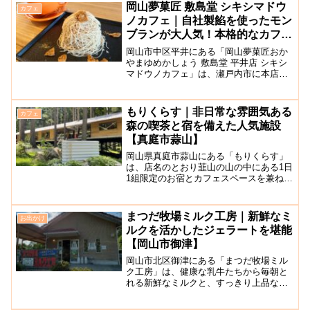
ーブル席が用意されています。こちらの
岡山夢菓匠 敷島堂 シキシマドウ
カフェ
お店では、店主さんが名古...
ノカフェ｜自社製餡を使ったモン
ブランが大人気！本格的なカフェ
を併設した支店【岡山市平井】
岡山市中区平井にある「岡山夢菓匠おか
やまゆめかしょう 敷島堂 平井店 シキシ
マドウノカフェ」は、瀬戸内市に本店を
構える和菓子の老舗店「敷島堂」が手掛
けるカフェです。県内に多くの支店があ
りますが、広い食事スペースを併設して
もりくらす｜非日常な雰囲気ある
カフェ
いる珍しい店舗です。...
森の喫茶と宿を備えた人気施設
【真庭市蒜山】
岡山県真庭市蒜山にある「もりくらす」
は、店名のとおり韮山の山の中にある1日
1組限定のお宿とカフェスペースを兼ね備
えた施設です。蒜山ICより車で約5分とア
クセスの良い場所にあるのも人気の理由
です。カフェスペースは宿泊客でなくて
まつだ牧場ミルク工房｜新鮮なミ
お出かけ
も誰でも利用する...
ルクを活かしたジェラートを堪能
【岡山市御津】
岡山市北区御津にある「まつだ牧場ミル
ク工房」は、健康な乳牛たちから毎朝と
れる新鮮なミルクと、すっきり上品な甘
さが自慢の美味しい手作りアイス・ジェ
ラートを味わえる牧場直営のミルク工房