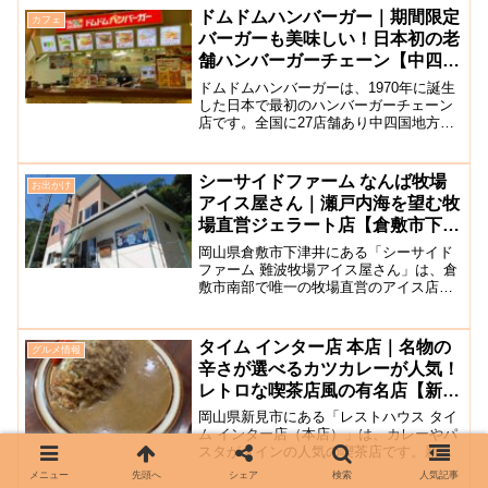
です。牧場ならではのしぼりたてミルク
ドムドムハンバーガー｜期間限定
カフェ
のコクと、すっきり上品な...
バーガーも美味しい！日本初の老
舗ハンバーガーチェーン【中四国
で岡山県南3店舗のみ】
ドムドムハンバーガーは、1970年に誕生
した日本で最初のハンバーガーチェーン
店です。全国に27店舗あり中四国地方で
は、岡山県内に3店舗あるのみとなってい
ます。「ドムドムハンバーガー 原尾島は
らおじまFC店」は、岡山市中区・天満屋
シーサイドファーム なんば牧場
お出かけ
ハピータウン...
アイス屋さん｜瀬戸内海を望む牧
場直営ジェラート店【倉敷市下津
井】
岡山県倉敷市下津井にある「シーサイド
ファーム 難波牧場アイス屋さん」は、倉
敷市南部で唯一の牧場直営のアイス店で
す。すぐ目の前には瀬戸内海が広がり、
景観抜群！創業50年以上の歴史を誇るシ
ーサイドファーム難波牧場が“牧場に遊び
タイム インター店 本店｜名物の
グルメ情報
にきた人たちに牧場...
辛さが選べるカツカレーが人気！
レトロな喫茶店風の有名店【新見
市】
岡山県新見市にある「レストハウス タイ
ム インター店（本店）」は、カレーやパ
スタがメインの人気の喫茶店です。新見
ICのすぐ近くにあります。ここでの一番
メニュー
先頭へ
シェア
検索
人気記事
人気メニューはカツカレー！他のお店で