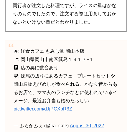
同行者が注文した料理ですが、ライスの量はかな
りのものでしたので、注文する際は用意しておか
ないといけない量だとわかりました。
🍚: 洋食カフェ もみじ堂 岡山本店
📍: 岡山県岡山市南区箕島１３１７−１
🅿️: 店の奥に数台あり
💬: 妹尾の辺りにあるカフェ。プレートセットや
岡山名物えびめしが食べられる。かなり昔からあ
るお店で、ママ友のランチなどに使われているイ
メージ。最近お弁当も始めたらしい
pic.twitter.com/dJjPGXpR3Z
— ふらかふぇ (@fra_cafe)
August 30, 2022