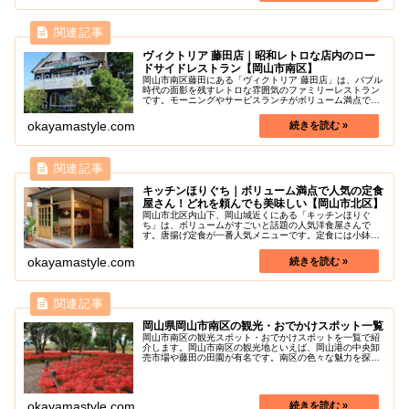
ヴィクトリア 藤田店｜昭和レトロな店内のロー
ドサイドレストラン【岡山市南区】
岡山市南区藤田にある「ヴィクトリア 藤田店」は、バブル
時代の面影を残すレトロな雰囲気のファミリーレストラン
です。モーニングやサービスランチがボリューム満点で人
気です。メニューは、ステーキやハンバーグなどの洋食料
理、トンカツ定食などの和風御膳...
okayamastyle.com
キッチンほりぐち｜ボリューム満点で人気の定食
屋さん！どれを頼んでも美味しい【岡山市北区】
岡山市北区内山下、岡山城近くにある「キッチンほりぐ
ち」は、ボリュームがすごいと話題の人気洋食屋さんで
す。唐揚げ定食が一番人気メニューです。定食には小鉢と
味噌汁、白米がセットになっています。メインのおかずに
は、唐揚げ、ハンバーグ、チキンカツ、...
okayamastyle.com
岡山県岡山市南区の観光・おでかけスポット一覧
岡山市南区の観光スポット・おでかけスポットを一覧で紹
介します。岡山市南区の観光地といえば、岡山港の中央卸
売市場や藤田の田園が有名です。南区の色々な魅力を探し
に行きましょう！
okayamastyle.com