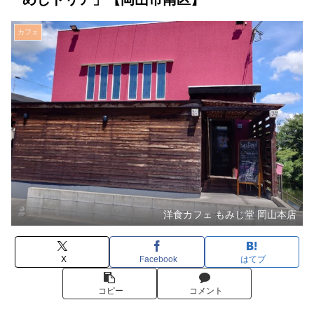
カフェ
洋食カフェ もみじ堂 岡山本店
X
Facebook
はてブ
コピー
コメント