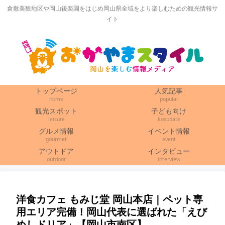
倉敷美観地区や岡山後楽園をはじめ岡山県全域をより楽しむための観光情報サ
イト
トップページ
人気記事
home
popular
観光スポット
子ども向け
leisure
kosodate
グルメ情報
イベント情報
gourmet
event
アウトドア
インタビュー
outdoor
interview
洋食カフェ もみじ堂 岡山本店｜ペット専
用エリア完備！岡山代表に選ばれた「えび
めしドリア」【岡山市南区】