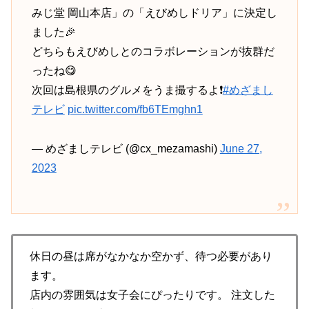
みじ堂 岡山本店」の「えびめしドリア」に決定し
ました🎉
どちらもえびめしとのコラボレーションが抜群だ
ったね😋
次回は島根県のグルメをうま撮するよ❗
#めざまし
テレビ
pic.twitter.com/fb6TEmghn1
— めざましテレビ (@cx_mezamashi)
June 27,
2023
休日の昼は席がなかなか空かず、待つ必要があり
ます。
店内の雰囲気は女子会にぴったりです。 注文した