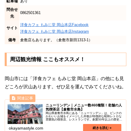
駐車場
あり
問合せ
0862501361
先
洋食カフェ もみじ堂 岡山本店Facebook
サイト
洋食カフェ もみじ堂 岡山本店Instagram
備考
倉敷店もあります。（倉敷市新田1313-1）
周辺観光情報 ここもオススメ！
岡山市には「洋食カフェ もみじ堂 岡山本店」の他にも見
どころが沢山あります。ぜひ足を運んでみてくださいね。
ニューリンデン｜メニュー数460種類！老舗の人
気喫茶店【倉敷市水島】
岡山県倉敷市水島にある「ニューリンデン」は、ピンクの
かわいいお城をイメージした外観が特徴的な昭和レトロな
雰囲気の喫茶店、レストランです。創業50年以上の歴史を
誇る店内は茶色を基調とした落ち着いた雰囲気で、ソファ
ー席が完備されていますのでゆっ...
okayamastyle.com